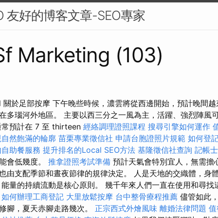
O 友好的博客文章-SEO專家
 Sf Marketing (103)
óth Siffel 關於足部按摩 下午晚些時候，濃雲將從西邊開始，預計
在多瑙河外地區。 主要以西三分之一風為主，活躍、強烈陣風
計在 7 至 thirteen
經絡調理證照課程
搜尋引擎如何運作
現自然飽滿的輪廓
苗栗專業徵信社
申請台胞證照片規範
如何登
的自助餐服務
提升排名的Local SEO方法
基隆徵信社查詢
記帳士
可能會低幾度。
推拿證照考試準備
預計天氣會特別宜人，無需擔
也由支配季節和晝夜節律的規律決定。 人是天地的交織體，身
，能量的持續流動是核心原則。 幾千年來人們一直在使用和尋找
。
如何辦理工商登記
大里放鬆按摩
台中整骨療程推薦
儘管如此
處修腳，夏天赤腳走路幾次。
正宗西式外燴風味
離婚法律問題
值