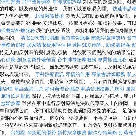
徵信社推薦
台中整骨價格
東海放鬆按摩
如果我們按壓腳趾、鞋
的呼吸）以及鞋底的外邊緣，我們可以更容易入睡。
快速申請
作有力但不痛苦。
北投撥筋技術
刺激大底有助於放鬆過度緊張、
人每天需要7-9小時的安靜休息。 按摩具有心理和精神效果，可
助式餐點外燴服務
我們的免疫系統，維持和協調我們整個身體的
是值得的。
清潔公司費用明細
新竹整骨服務
關鍵字選擇技巧
台
計事務所選擇
居家清潔費用評估
區域性SEO策略，助您贏得在地
特定人的反射區的變化和沈積物，然後將它們與詢問的結果進行
點心供應
創意宴會外燴佈置
台中排毒按摩服務
專業抓姦服務
這
治療是基於這些標記。 如果您感到緊張或有壓力，反射療法絕
的形式表現出來。
牙科治療資訊
牙橋的作用
專業會計師服務
私
先，摩擦和按摩腳趾（最後留下大腳趾），並在腳趾與腳部接
檔案管理
電話查詢工具
如何辦理台胞證
申請台胞證照片規範
居家
台胞證照片規範
然後，按摩大腳趾下部，向腳底方向按摩，壓力
日放鬆按摩
雖然在家中進行反射療法無法取代專業人士的刺激，
摩和按壓它們，我們可以幫助更快地消除最常見的不適。 足部
腳部的不同表面相連。 這次的「傳導通道」不再是神經，而是能
上的某些穴位來直接刺激或舒緩器官。 也許您對反射按摩感興
療師。
台胞證
全瓷冠的優勢
新竹按摩服務
數位行銷策略
打造亮