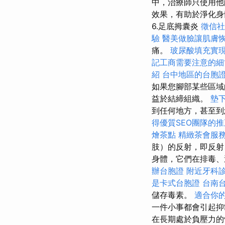
中，治療師只使用他
效果，有助於淨化身
6.足底拇囊炎
徵信社
驗
醫美做臉讓肌膚
痛。
玻尿酸填充實
記工商需要注意的細
紹
台中地區的台胞
如果您腳部某些區域
益於結締組織。
墊
到任何地方，甚至
得優質SEO團隊的推
燴茶點
精緻茶會服
肢）的反射，即反射
身體，它們在排毒、
辦台胞證
附近牙科
是卡式台胞證
台南
儲存毒素。
適合你
一件小事都會引起抑
在長期處於負壓力的