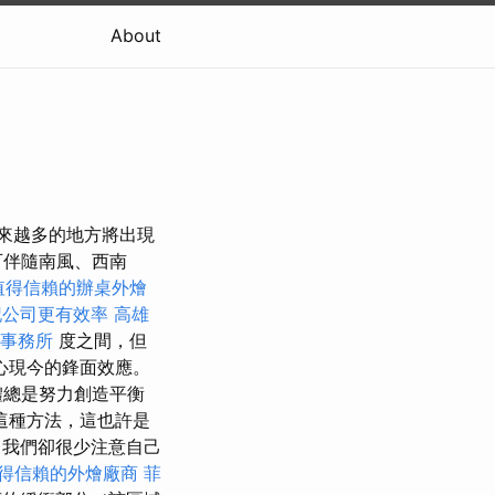
About
晚間越來越多的地方將出現
可伴隨南風、西南
值得信賴的辦桌外燴
記公司更有效率
高雄
事務所
度之間，但
心現今的鋒面效應。
體總是努力創造平衡
這種方法，這也許是
，我們卻很少注意自己
得信賴的外燴廠商
菲