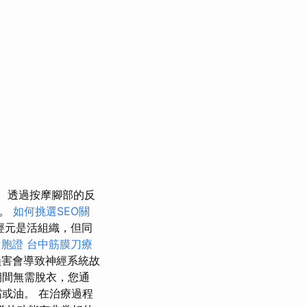
透過按摩腳部的反
能。
如何挑選SEO關
經元是活組織，但同
台胞證
台中筋膜刀療
損害會導致神經系統故
期間無需脫衣，您通
或油。 在治療過程