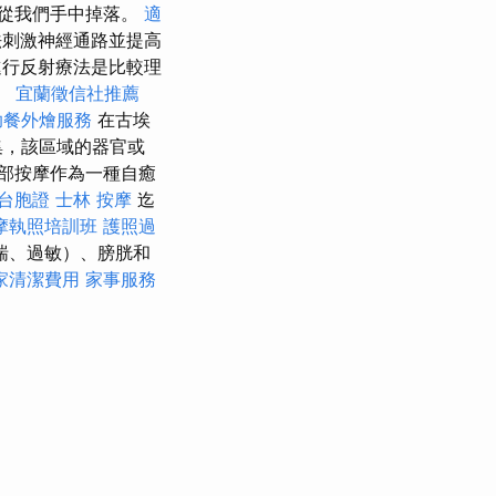
西從我們手中掉落。
適
法刺激神經通路並提高
進行反射療法是比較理
。
宜蘭徵信社推薦
助餐外燴服務
在古埃
集，該區域的器官或
部按摩作為一種自癒
台胞證
士林 按摩
迄
摩執照培訓班
護照過
喘、過敏）、膀胱和
家清潔費用
家事服務