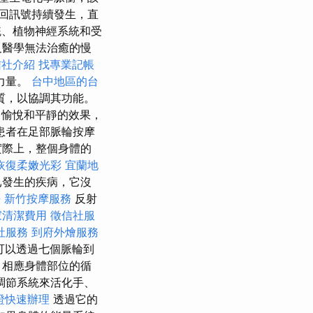
回訊號持續發生，直
統、植物神經系統和受
及醫學無法治癒的慢
信社介紹
找專業記帳
力量。
台中地區的台
質，以協調其功能。
常愉悅和平靜的效果，
患者在足部脈輪按摩
實際上，整個身體的
恢復柔嫩光彩
宜蘭地
已發生的疾病，它沒
法
新竹按摩服務
反射
家清潔費用
徵信社服
社服務
到府外燴服務
可以透過七個脈輪到
，相應身體部位的循
調節系統來活化手、
證快速辦理
透過它的