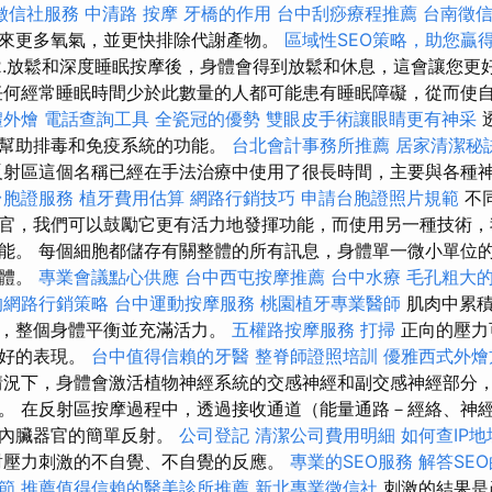
徵信社服務
中清路 按摩
牙橋的作用
台中刮痧療程推薦
台南徵
來更多氧氣，並更快排除代謝產物。
區域性SEO策略，助您贏
2.放鬆和深度睡眠按摩後，身體會得到放鬆和休息，這會讓您更
任何經常睡眠時間少於此數量的人都可能患有睡眠障礙，從而使
禮外燴
電話查詢工具
全瓷冠的優勢
雙眼皮手術讓眼睛更有神采
以幫助排毒和免疫系統的功能。
台北會計事務所推薦
居家清潔秘
反射區這個名稱已經在手法治療中使用了很長時間，主要與各種
台胞證服務
植牙費用估算
網路行銷技巧
申請台胞證照片規範
不
官，我們可以鼓勵它更有活力地發揮功能，而使用另一種技術，
能。 每個細胞都儲存有關整體的所有訊息，身體單一微小單位
整體。
專業會議點心供應
台中西屯按摩推薦
台中水療
毛孔粗大
的網路行銷策略
台中運動按摩服務
桃園植牙專業醫師
肌肉中累積
弱，整個身體平衡並充滿活力。
五權路按摩服務
打掃
正向的壓力
更好的表現。
台中值得信賴的牙醫
整脊師證照培訓
優雅西式外燴
況下，身體會激活植物神經系統的交感神經和副交感神經部分
。 在反射區按摩過程中，透過接收通道（能量通路－經絡、神
發內臟器官的簡單反射。
公司登記
清潔公司費用明細
如何查IP地
對壓力刺激的不自覺、不自覺的反應。
專業的SEO服務
解答SE
節
推薦值得信賴的醫美診所推薦
新北專業徵信社
刺激的結果是