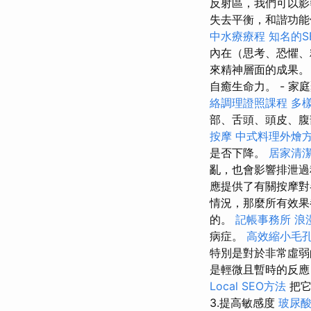
反射區，我們可以
失去平衡，和諧功能
中水療療程
知名的S
內在（思考、恐懼
來精神層面的成果。
自癒生命力。 - 家
絡調理證照課程
多
部、舌頭、頭皮、腹
按摩
中式料理外燴
是否下降。
居家清潔
亂，也會影響排泄過
應提供了有關按摩
情況，那麼所有效果
的。
記帳事務所
浪
病症。
高效縮小毛
特別是對於非常虛
是輕微且暫時的反
Local SEO方法
把它
3.提高敏感度
玻尿