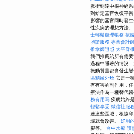
脈衝到達中樞神經
到給定器官恢復平
影響的器官同時發生
性疾病的理想方法
士輕鬆處理帳務
拔
胞證服務
專業會計
推拿師證照
太平脊
我們推薦給所有需要
過程中睡著的情況，
振動質量都會發生變
區精緻外燴
它是一
有有害的副作用，任
療法作為一種替代醫
務有用嗎
疾病始終是
輕鬆享受
徵信社服
達這些區域，根據印
環就會改善。
好用的
腳等。
台中水療
護