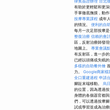
律賓簽證辦理
台北
有助於更輕鬆和更深
手掌徹底撫摸，動
按摩專業課程
成年
的情況。
便利的自
每月一次足部按摩
整復治療
信賴的會
區，反射治療師發現
地圖上。
專業會議
有反射區，進一步的
已經以頭痛或失眠
多樣的自助餐外燴
首
力。
Google商家
全口重建過程
申請
腳趾末端移動。
烏
的位置，因為透過按
身體的各個器官都與
們，可以透過按摩腳
試或學習並成為治