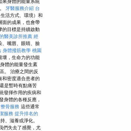
如果身體的能量系統
病。
牙醫服務介紹
台
生活方式、環境）和
層面的成果，也會帶
摩的目標是持續啟動
的醫美診所推薦
經
朵、嘴唇、眼睛、臉
站
身體撥筋教學
桃園
破壞，生命力的功能
身體的能量發生紊
區。 治療之間的反
奏和密度適合患者的
還是暫時有點痛苦
統發揮作用的疾病和
發身體的各種反應，
竹整骨服務
這些通常
潔服務
提升排名的
持、滋養或淨化。
我們失去了感覺，尤