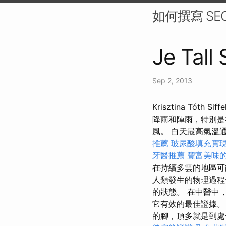
如何撰寫 SE
Je Tall
Sep 2, 2013
Krisztina T
降雨和陣雨，特別是
風。 白天最高氣溫通常預
推薦
玻尿酸填充實
牙醫推薦
豐富美味
在持續多雲的地區
人類發生的物理過程
的狀態。 在中醫中
它有效的最佳證據
的腳，頂多就是到