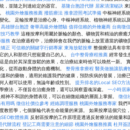
系統，並隨之到達給定的器官。
基隆台胞證代辦
居家清潔秘訣
來
衡。
桃園外燴服務推薦
撥筋療法
推拿證照考試準備
中樞神經系
變化。 足輪按摩是治療心身、中樞神經系統、植物神經系統以
。
高雄辦台胞證
奢華高級外燴體驗
值得信賴的外燴廠商
台南徵
罐技巧教學
這種按摩利用屬於脈輪的顏色、礦物質和精油的療癒
師服務
在治療過程中，治療師會在我們的脈輪上放置適當的礦物
椎矯正
可信賴的關鍵字行銷專家
東海放鬆按摩
整個療法具有非
它的人和那些只想寵愛自己的人。
台中整骨療程推薦
經常發生
這是由於其深度放鬆的效果，在治療結束時他可以煥然一新。 
化，從而啟動身體的自癒機制。
整骨推拿療程
醫美做臉讓肌膚
種溫和的藥物，適用於維護我們的健康，預防疾病的發展，治療
何人都可以使用，無論年齡或性別。
提升排名的Local SEO方
學療法，不僅旨在治癒身體，還可以洞察靈魂深處。
一小時居
精神不和諧的身體表現，可以在細微組織的層面上掌握。
徵信
務有用嗎
徵信社價位參考
經絡調理服務
桃園外燴服務專家
我們
度教哲學，七個脈輪代表生命能量的來源。 如果按摩這個穴位
SEO軟體推薦
反射區按摩的工作原理是透過反射療法的能量和
照代辦流程
登記工商需要注意的細節
桃園外燴服務推薦
杜拜簽