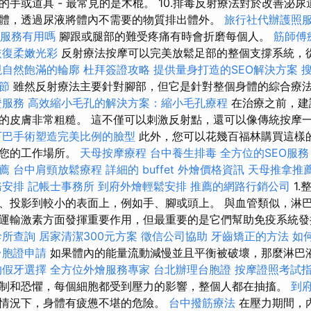
的手或道具 - 最常見的是木棍。 10.排毒反射療法對於改善泌
體，透過尿液將體內不需要的物質排出體外。
旅行社代辦護照
服務有用嗎
腳跟或腿部的難受疼痛有時會折磨每個人。
筋師傅
恢復柔嫩光彩
反射療法按摩可以完美放鬆足部的整個支撐系統，
現自然飽滿的輪廓
杜拜簽證攻略
提供量身打造的SEO解決方案
節
雖然反射療法主要針對腳部，但它是針對整個身體的綜合療
證服務
高效縮小毛孔的解決方案：縮小毛孔療程
在治療之前，建
的皮膚非常粗糙。 這不僅可以刺激反射點，還可以像傳統按摩
下巴手術塑造完美比例的臉型
此外，您可以花幾百福林購買這樣
到您的工作場所。
天母按摩療程
台中養生排毒
全方位的SEO服
薦
台中肩頸放鬆療程
詳細的 buffet 外燴價格資訊
天母推拿推
務安排
記帳士事務所
到府外燴輕鬆安排
推薦的網路行銷公司
1.
、投影到較小的表面上，例如手、腳或頭上。 與血管類似，淋
運輸激素方面發揮重要作用，但最重要的是它們幫助免疫系統
診所查詢
居家清潔300元方案
徵信公司協助
牙齒矯正的方法
如
台胞證申請
如果體內的能量流動減慢並且平衡被破壞，那麼淋巴
的假牙選擇
全方位外燴服務專家
台北辦理台胞證
按摩證照考試
制和恐懼，每個細胞都受到壓力的影響，整個人都在抽搐。
到
情況下，身體有疲憊不堪的危險。
台中撥筋療法
在壓力期間，