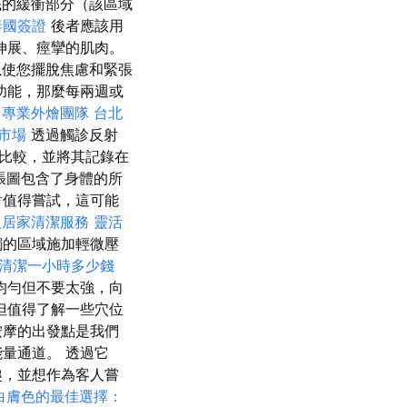
底的緩衝部分（該區域
泰國簽證
後者應該用
伸展、痙攣的肌肉。
以使您擺脫焦慮和緊張
功能，那麼每兩週或
中專業外燴團隊
台北
市場
透過觸診反射
比較，並將其記錄在
張圖包含了身體的所
對值得嘗試，這可能
人居家清潔服務
靈活
觸的區域施加輕微壓
清潔一小時多少錢
均勻但不要太強，向
但值得了解一些穴位
按摩的出發點是我們
量通道。 透過它
趣，並想作為客人嘗
白膚色的最佳選擇：