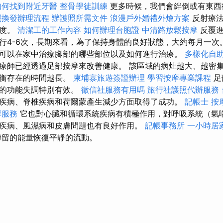
如何找到附近牙醫
整骨學徒訓練
更多時候，我們會絆倒或有東
照換發辦理流程
辦護照所需文件
浪漫戶外婚禮外燴方案
反射療
敏度。
清潔工的工作內容
如何辦理台胞證
中清路放鬆按摩
反覆
行4-6次，長期來看，為了保持身體的良好狀態，大約每月一次
可以在家中治療腳部的哪些部位以及如何進行治療。
多樣化自
療師已經透過足部按摩來改善健康。 該區域的病灶越大、越密
平衡存在的時間越長。
柬埔寨旅遊簽證辦理
學習按摩專業課程
足
官的功能失調特別有效。
徵信社服務有用嗎
旅行社護照代辦服務
疾病、脊椎疾病和荷爾蒙產生減少方面取得了成功。
記帳士
按
摩服務
它也對心臟和循環系統疾病有積極作用，對呼吸系統（氣
疾病、風濕病和皮膚問題也有良好作用。
記帳事務所
一小時居
留的能量恢復平靜的流動。