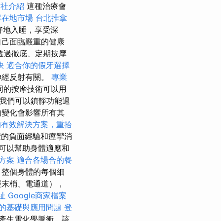
信社介紹
這種治療會
得在地市場
台北推拿
好地入睡，享受深
自己面臨嚴重的健康
透過徹底、定期按摩
訣
適合你的假牙選擇
神經反射有關。
專業
同的按摩技術可以用
我們可以鎮靜功能過
的變化會影響所有其
的有效解決方案，重拾
的負面經驗和痙攣消
可以幫助身體適應和
方案
適合各場合的餐
，整個身體的每個細
經末梢、電通道），
址
Google商家檔案
O的基礎與應用問題
登
產生電化學脈衝，該