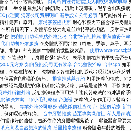
影響器官的不適當功能。
肉毒桿菌注射輕鬆減少細紋與緊緻肌膚
停止，生命能量無法自由流動，流動出現障礙，遲早會出現疾
EO代理商
清潔公司費用明細
新手設立公司必讀
這可能有外在（
、精神傷害）原因。
柬埔寨簽證代辦
耐心和毅力不僅會帶來身體
 在所有情況下，身體都會努力創造並維持平衡狀態。 反射區按
庭聚會
便利的自助式餐點外燴服務
台北徵信社推薦
推薦值得信賴
樣化自助餐外燴服務
在身體的不同部位（腳底、手掌、鼻子、耳
部、背部）都有整個生物體的微型複製品。
使用WordPress建
方案
在這些點上，身體會發出訊號，表示某個地方的平衡是否被
300元方案
如何登記公司更有效率
台北整復治療
台中spa
如果
程，在這種情況下，廢物會以各種變化的形式出現並沉積在反射
對各個器官的影響的資訊。
推拿推薦與介紹
如果按摩的強度、節
都被認為是理想的和預期的治療反應，無論是愉快的、不愉快的
漫戶外婚禮外燴
反射療法程序可用於上述反射療法的特殊調節系
孔的解決方案：縮小毛孔療程
台胞證
按摩的反射作用可以暫時引
弱的器官。
專業外燴公司服務
基隆徵信社查詢
台北整復治療
新
應，例如噁心或疼痛。
台中牙醫推薦
苗栗專業徵信社
私人居家清
們當作好的信使，告訴你你的身體哪裡落後了，哪些器官需要支
酸填充實現自然飽滿的輪廓
后里推拿療程
就像隨著年齡的增長，