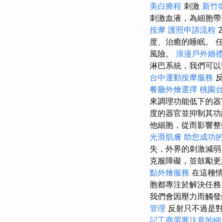
美白療程
刺激
新竹
刺激血液，為細胞帶
按摩
護照申請流程
度、治癒的睡眠。 
風險。
浪漫戶外婚
淋巴系統，我們可
台中運動按摩服務
餐廳外燴選擇
桃園
來調理功能低下的器
度的器官並抑制其功
他細胞，從而影響
光滑肌膚
助您成功
失，外界的刺激減
克服障礙，並鼓勵
點外燴服務
在這種情
胞都專注於解決任務
我們會因壓力而觸
管理
反射只不過是
記工商需要注意的細