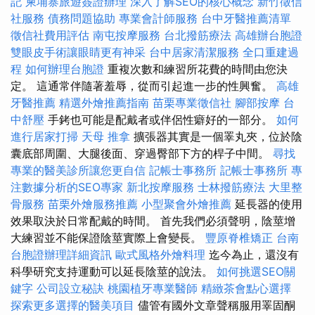
記
柬埔寨旅遊簽證辦理
深入了解SEO的核心概念
新竹徵信
社服務
債務問題協助
專業會計師服務
台中牙醫推薦清單
徵信社費用評估
南屯按摩服務
台北撥筋療法
高雄辦台胞證
雙眼皮手術讓眼睛更有神采
台中居家清潔服務
全口重建過
程
如何辦理台胞證
重複次數和練習所花費的時間由您決
定。 這通常伴隨著羞辱，從而引起進一步的性興奮。
高雄
牙醫推薦
精選外燴推薦指南
苗栗專業徵信社
腳部按摩
台
中舒壓
手銬也可能是配戴者或伴侶性癖好的一部分。
如何
進行居家打掃
天母 推拿
擴張器其實是一個睪丸夾，位於陰
囊底部周圍、大腿後面、穿過臀部下方的桿子中間。
尋找
專業的醫美診所讓您更自信
記帳士事務所
記帳士事務所
專
注數據分析的SEO專家
新北按摩服務
士林撥筋療法
大里整
骨服務
苗栗外燴服務推薦
小型聚會外燴推薦
延長器的使用
效果取決於日常配戴的時間。 首先我們必須聲明，陰莖增
大練習並不能保證陰莖實際上會變長。
豐原脊椎矯正
台南
台胞證辦理詳細資訊
歐式風格外燴料理
迄今為止，還沒有
科學研究支持運動可以延長陰莖的說法。
如何挑選SEO關
鍵字
公司設立秘訣
桃園植牙專業醫師
精緻茶會點心選擇
探索更多選擇的醫美項目
儘管有國外文章聲稱服用睪固酮