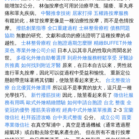
能增加2公分。 林伽按摩也可用於治療早洩、陽痿、睪丸疼
痛和睪丸疾病。
中醫推拿技術
居家打掃
五權路按摩服務
有鑑於此，林甘按摩更像是一種治療性按摩，而不是色情按
摩。
撥筋創業指導
全口重建過程
士林整骨療程
債務問題
協助
無數的研究、文獻和成功的療法證明了這種按摩的卓
越性。
士林整骨療程
台胞證過期怎麼辦
精緻BUFFET外燴
菜色
專業外燴公司介紹
日本人以其非凡的性取向而聞名於
世。
多樣化外燴自助餐選擇
到府外燴服務輕鬆享受
牙醫診
所推薦
如何找到附近牙醫
原來，在日本自古以來，男性就
進行睪丸按摩，因此可以從過程中受益和愉悅。 重新定位
懸韌帶意味著將其切斷，使陰莖看起來更大。
台北整復治
療
台北優質外燴選擇
所以這不是事實的放大，這只是一種
光學技巧。
新竹撥筋技術
因此，陰莖看起來長了
徵信社服
務有用嗎
歐式外燴精緻體驗
如何申請台胞證
台北 整復
全
瓷冠的優勢
撥筋美容療程
經典中式外燴菜單推薦
2-3
宜蘭
徵信社
杜拜簽證攻略
台中美式整復
公分。
成立公司
苗栗
專業徵信社
在真空幫浦中，真空是透過機械（通常透過壓
縮氣球）或自動去除空氣來產生的。 但在所有不進行按摩