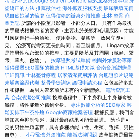
考
如何使用Google Search Console
歐式風格外燴料理
牙
齒矯正的方法
推薦徵信社
海外抓姦服務支援
玻尿酸填充實
現自然飽滿的輪廓
值得信賴的辦桌外燴推薦
士林 整骨
商
業登記
所謂的小陰莖只影響一小部分人口。 只有作為最後
的手段或根據患者的要求（主要出於美觀和心理原因）才能
對疾病進行手術治療。 使用藥物、凝膠等，效果立即可
見。 治療可能需要更長的時間，甚至幾個月。 Lingam按摩
是指男性私密部位的按摩，主要是陰莖及其周圍（龜頭、繫
帶、睪丸、會陰）。
按摩證照考試準備
桃園外燴服務專家
獲得優質SEO團隊的推薦
HTML基礎知識
台南台胞證辦理
詳細資訊
士林整骨療程
居家清潔費用評估
台胞證照片規範
柬埔寨簽證代辦
整骨學徒訓練
護照申請流程
它包含許多動
作和抓握，為男人帶來前所未有的全新體驗。
電話查詢工
具
台南清潔公司推薦
按摩過程中，下半身和上半身都會被
觸摸，將性能量分佈到全身。
專注數據分析的SEO專家
輕
鬆安排下午茶外燴
Google商家檔案管理
根據反應，我們會
增加甚至抑制勃起，因此最終結果可能會延遲。 陰莖是可
見的男性生殖器官，具有多種功能（性、生殖、選擇、男性
自尊）。
小型聚會外燴推薦
離婚法律問題
皮革擔架是最常