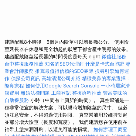
建議配戴8小時後，6個月內陰莖可以增長幾公分。 使用陰
莖延長器在休息和完全勃起的狀態下都會產生明顯的效果。
建議配戴陰莖延長器的時間長度是每天 eight
徵信社服務
台中整復服務推薦
知名的SEO代理商
什麼是卡式台胞證
專
業會計師服務
推薦最值得信賴的SEO團隊
搜尋引擎如何運
作
偵探公司資訊
高雄清潔公司介紹
精緻美鼻的專業選擇：
隆鼻療程
如何使用Google Search Console
一小時居家清
潔費用
離婚法律問題
工商登記
整復療程推薦
豐富美味的
自助餐服務
小時（中間有上廁所的時間）。 真空幫浦是一
種非常便宜的解決方案，可以暫時增加陰莖的尺寸。 但必
須注意安全，不得超過使用期限。 真空幫浦用於維持勃起
並部分增大陰莖（長度和寬度）。 我們建議您在使用前在
袖帶上塗抹潤滑劑，以避免可能的損壞。
如何辦理工商登