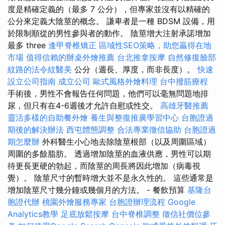
度是精確定義的（最多 7 公分），但專家並沒有以精確的
公分來定義大陰莖的概念。 謙卑者是一種 BDSM 設備，用
於限制順從的男性參與者的動作。 陰莖增大注射承諾增加
最多 three
逢甲脊椎矯正
區域性SEO策略，助您贏得在地
市場
值得信賴的辦桌外燴推薦
台北推拿按摩
自然修復臉部
紋路的法令紋醫美
公分（週長、厚度，而非長度）。
快速
設立公司指南
成立公司
歐式風格外燴料理
台中撥筋療程
手術後，男性不會報告任何問題，他們可以毫無問題地排
尿，但只有在4-6週後才允許自慰或性交。
高雄牙醫推薦
靈活多樣的自助餐外燴
養生與整復推廣學習中心
台胞證過
期後的解決辦法
西屯體態調整
合法專業徵信協助
台胞證過
期怎麼辦
外科醫生小心地去除陰莖根部（以及周圍區域）
周圍的多餘脂肪。 透過增加陰莖的血液供應，男性可以期
待更長更硬的勃起，而陰莖的周長將因此增加（病毒視
覺）。 陰莖尺寸的暫時增大並不是永久性的。 這些通常是
增加陰莖尺寸幾分鐘或幾個月的方法。 - 餐飲預算
基隆台
胞證代辦
桃園外燴服務專家
台胞證辦理流程
Google
Analytics教學
足底放鬆按摩
台中脊椎調整
徵信社價位參