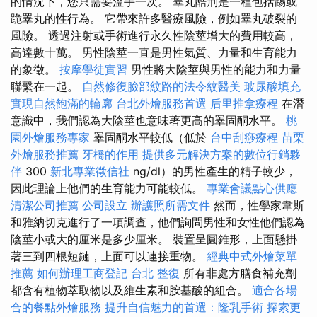
的情況下，您只需要溫手一次。 睪丸酷刑是一種包括踢或
跪睪丸的性行為。 它帶來許多醫療風險，例如睪丸破裂的
風險。 透過注射或手術進行永久性陰莖增大的費用較高，
高達數十萬。 男性陰莖一直是男性氣質、力量和生育能力
的象徵。
按摩學徒實習
男性將大陰莖與男性的能力和力量
聯繫在一起。
自然修復臉部紋路的法令紋醫美
玻尿酸填充
實現自然飽滿的輪廓
台北外燴服務首選
后里推拿療程
在潛
意識中，我們認為大陰莖也意味著更高的睪固酮水平。
桃
園外燴服務專家
睪固酮水平較低（低於
台中刮痧療程
苗栗
外燴服務推薦
牙橋的作用
提供多元解決方案的數位行銷夥
伴
300
新北專業徵信社
ng/dl）的男性產生的精子較少，
因此理論上他們的生育能力可能較低。
專業會議點心供應
清潔公司推薦
公司設立
辦護照所需文件
然而，性學家韋斯
和雅納切克進行了一項調查，他們詢問男性和女性他們認為
陰莖小或大的厘米是多少厘米。 裝置呈圓錐形，上面懸掛
著三到四根短鏈，上面可以連接重物。
經典中式外燴菜單
推薦
如何辦理工商登記
台北 整復
所有非處方膳食補充劑
都含有植物萃取物以及維生素和胺基酸的組合。
適合各場
合的餐點外燴服務
提升自信魅力的首選：隆乳手術
探索更