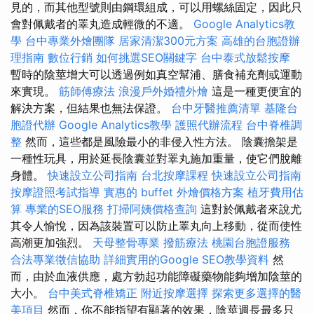
見的，而其他型號則由鋼環組成，可以用螺絲固定，因此只
會對佩戴者的睪丸造成輕微的不適。
Google Analytics教
學
台中專業外燴團隊
居家清潔300元方案
高雄的台胞證辦
理指南
數位行銷
如何挑選SEO關鍵字
台中泰式放鬆按摩
暫時的陰莖增大可以透過例如真空幫浦、膳食補充劑或運動
來實現。
筋師傅療法
浪漫戶外婚禮外燴
這是一種更便宜的
解決方案，但結果也無法保證。
台中牙醫推薦清單
基隆台
胞證代辦
Google Analytics教學
護照代辦流程
台中脊椎調
整
然而，這些都是風險最小的非侵入性方法。 陰囊擔架是
一種性玩具，用於延長陰囊並對睪丸施加重量，使它們脫離
身體。
快速設立公司指南
台北按摩課程
快速設立公司指南
按摩證照考試指導
實惠的 buffet 外燴價格方案
植牙費用估
算
專業的SEO服務
打掃阿姨價格查詢
這對於佩戴者來說尤
其令人愉悅，因為該裝置可以防止睪丸向上移動，從而使性
高潮更加強烈。
天母整骨專業
撥筋療法
桃園台胞證服務
合法專業徵信協助
詳細實用的Google SEO教學資料
然
而，由於血液供應，處方勃起功能障礙藥物能夠增加陰莖的
大小。
台中美式脊椎矯正
附近按摩選擇
探索更多選擇的醫
美項目
然而，你不能指望有顯著的效果，陰莖週長最多只