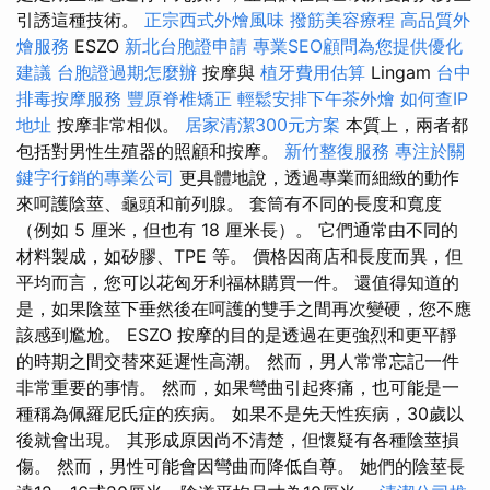
引誘這種技術。
正宗西式外燴風味
撥筋美容療程
高品質外
燴服務
ESZO
新北台胞證申請
專業SEO顧問為您提供優化
建議
台胞證過期怎麼辦
按摩與
植牙費用估算
Lingam
台中
排毒按摩服務
豐原脊椎矯正
輕鬆安排下午茶外燴
如何查IP
地址
按摩非常相似。
居家清潔300元方案
本質上，兩者都
包括對男性生殖器的照顧和按摩。
新竹整復服務
專注於關
鍵字行銷的專業公司
更具體地說，透過專業而細緻的動作
來呵護陰莖、龜頭和前列腺。 套筒有不同的長度和寬度
（例如 5 厘米，但也有 18 厘米長）。 它們通常由不同的
材料製成，如矽膠、TPE 等。 價格因商店和長度而異，但
平均而言，您可以花匈牙利福林購買一件。 還值得知道的
是，如果陰莖下垂然後在呵護的雙手之間再次變硬，您不應
該感到尷尬。 ESZO 按摩的目的是透過在更強烈和更平靜
的時期之間交替來延遲性高潮。 然而，男人常常忘記一件
非常重要的事情。 然而，如果彎曲引起疼痛，也可能是一
種稱為佩羅尼氏症的疾病。 如果不是先天性疾病，30歲以
後就會出現。 其形成原因尚不清楚，但懷疑有各種陰莖損
傷。 然而，男性可能會因彎曲而降低自尊。 她們的陰莖長