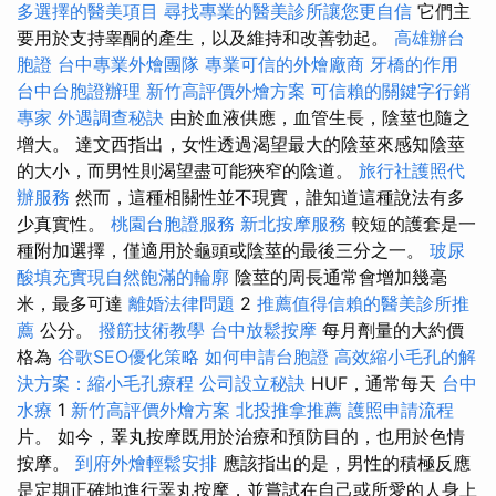
多選擇的醫美項目
尋找專業的醫美診所讓您更自信
它們主
要用於支持睾酮的產生，以及維持和改善勃起。
高雄辦台
胞證
台中專業外燴團隊
專業可信的外燴廠商
牙橋的作用
台中台胞證辦理
新竹高評價外燴方案
可信賴的關鍵字行銷
專家
外遇調查秘訣
由於血液供應，血管生長，陰莖也隨之
增大。 達文西指出，女性透過渴望最大的陰莖來感知陰莖
的大小，而男性則渴望盡可能狹窄的陰道。
旅行社護照代
辦服務
然而，這種相關性並不現實，誰知道這種說法有多
少真實性。
桃園台胞證服務
新北按摩服務
較短的護套是一
種附加選擇，僅適用於龜頭或陰莖的最後三分之一。
玻尿
酸填充實現自然飽滿的輪廓
陰莖的周長通常會增加幾毫
米，最多可達
離婚法律問題
2
推薦值得信賴的醫美診所推
薦
公分。
撥筋技術教學
台中放鬆按摩
每月劑量的大約價
格為
谷歌SEO優化策略
如何申請台胞證
高效縮小毛孔的解
決方案：縮小毛孔療程
公司設立秘訣
HUF，通常每天
台中
水療
1
新竹高評價外燴方案
北投推拿推薦
護照申請流程
片。 如今，睪丸按摩既用於治療和預防目的，也用於色情
按摩。
到府外燴輕鬆安排
應該指出的是，男性的積極反應
是定期正確地進行睪丸按摩，並嘗試在自己或所愛的人身上