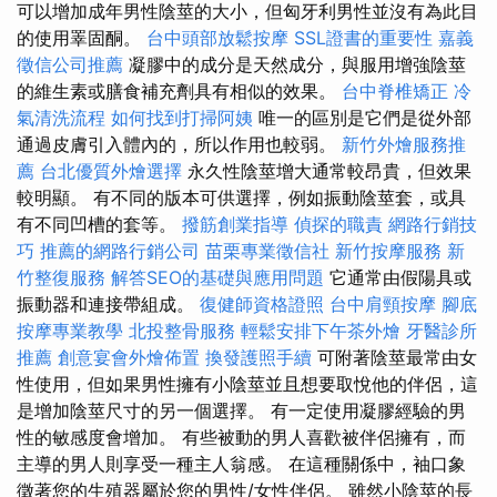
可以增加成年男性陰莖的大小，但匈牙利男性並沒有為此目
的使用睪固酮。
台中頭部放鬆按摩
SSL證書的重要性
嘉義
徵信公司推薦
凝膠中的成分是天然成分，與服用增強陰莖
的維生素或膳食補充劑具有相似的效果。
台中脊椎矯正
冷
氣清洗流程
如何找到打掃阿姨
唯一的區別是它們是從外部
通過皮膚引入體內的，所以作用也較弱。
新竹外燴服務推
薦
台北優質外燴選擇
永久性陰莖增大通常較昂貴，但效果
較明顯。 有不同的版本可供選擇，例如振動陰莖套，或具
有不同凹槽的套等。
撥筋創業指導
偵探的職責
網路行銷技
巧
推薦的網路行銷公司
苗栗專業徵信社
新竹按摩服務
新
竹整復服務
解答SEO的基礎與應用問題
它通常由假陽具或
振動器和連接帶組成。
復健師資格證照
台中肩頸按摩
腳底
按摩專業教學
北投整骨服務
輕鬆安排下午茶外燴
牙醫診所
推薦
創意宴會外燴佈置
換發護照手續
可附著陰莖最常由女
性使用，但如果男性擁有小陰莖並且想要取悅他的伴侶，這
是增加陰莖尺寸的另一個選擇。 有一定使用凝膠經驗的男
性的敏感度會增加。 有些被動的男人喜歡被伴侶擁有，而
主導的男人則享受一種主人翁感。 在這種關係中，袖口象
徵著您的生殖器屬於您的男性/女性伴侶。 雖然小陰莖的長