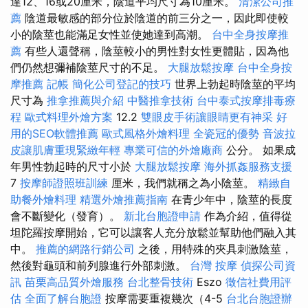
達12、16或20厘米，陰道平均尺寸為10厘米。
清潔公司推
薦
陰道最敏感的部分位於陰道的前三分之一，因此即使較
小的陰莖也能滿足女性並使她達到高潮。
台中全身按摩推
薦
有些人還聲稱，陰莖較小的男性對女性更體貼，因為他
們仍然想彌補陰莖尺寸的不足。
大腿放鬆按摩
台中全身按
摩推薦
記帳
簡化公司登記的技巧
世界上勃起時陰莖的平均
尺寸為
推拿推薦與介紹
中醫推拿技術
台中泰式按摩排毒療
程
歐式料理外燴方案
12.2
雙眼皮手術讓眼睛更有神采
好
用的SEO軟體推薦
歐式風格外燴料理
全瓷冠的優勢
音波拉
皮讓肌膚重現緊緻年輕
專業可信的外燴廠商
公分。 如果成
年男性勃起時的尺寸小於
大腿放鬆按摩
海外抓姦服務支援
7
按摩師證照班訓練
厘米，我們就稱之為小陰莖。
精緻自
助餐外燴料理
精選外燴推薦指南
在青少年中，陰莖的長度
會不斷變化（發育）。
新北台胞證申請
作為介紹，值得從
坦陀羅按摩開始，它可以讓客人充分放鬆並幫助他們融入其
中。
推薦的網路行銷公司
之後，用特殊的夾具刺激陰莖，
然後對龜頭和前列腺進行外部刺激。
台灣 按摩
偵探公司資
訊
苗栗高品質外燴服務
台北整骨技術
Eszo
徵信社費用評
估
全面了解台胞證
按摩需要重複幾次（4-5
台北台胞證辦