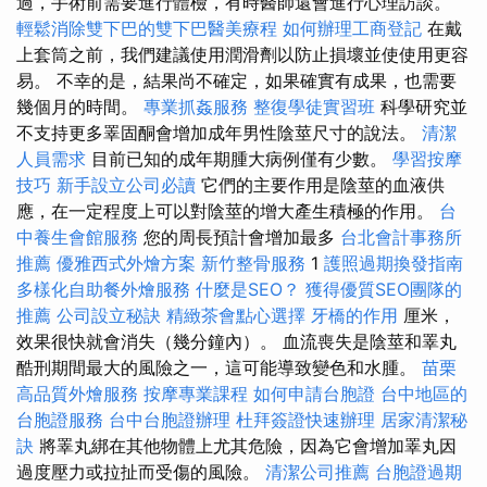
過，手術前需要進行體檢，有時醫師還會進行心理訪談。
輕鬆消除雙下巴的雙下巴醫美療程
如何辦理工商登記
在戴
上套筒之前，我們建議使用潤滑劑以防止損壞並使使用更容
易。 不幸的是，結果尚不確定，如果確實有成果，也需要
幾個月的時間。
專業抓姦服務
整復學徒實習班
科學研究並
不支持更多睪固酮會增加成年男性陰莖尺寸的說法。
清潔
人員需求
目前已知的成年期腫大病例僅有少數。
學習按摩
技巧
新手設立公司必讀
它們的主要作用是陰莖的血液供
應，在一定程度上可以對陰莖的增大產生積極的作用。
台
中養生會館服務
您的周長預計會增加最多
台北會計事務所
推薦
優雅西式外燴方案
新竹整骨服務
1
護照過期換發指南
多樣化自助餐外燴服務
什麼是SEO？
獲得優質SEO團隊的
推薦
公司設立秘訣
精緻茶會點心選擇
牙橋的作用
厘米，
效果很快就會消失（幾分鐘內）。 血流喪失是陰莖和睪丸
酷刑期間最大的風險之一，這可能導致變色和水腫。
苗栗
高品質外燴服務
按摩專業課程
如何申請台胞證
台中地區的
台胞證服務
台中台胞證辦理
杜拜簽證快速辦理
居家清潔秘
訣
將睪丸綁在其他物體上尤其危險，因為它會增加睪丸因
過度壓力或拉扯而受傷的風險。
清潔公司推薦
台胞證過期