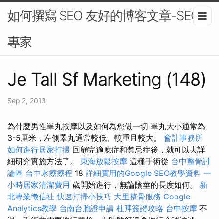
如何撰寫 SEO 友好的博客文章-SEO
專家
Je Tall Sf Marketing (148)
Sep 2, 2013
為什麼男性睪丸按摩以及如何為您做一切 睪丸大小通常為
3-5厘米，左側睪丸通常較低、較重且較大。
會計事務所
如何進行居家打掃
回顧完適應症和禁忌症後，就可以去詳
細研究實施方法了。
東海放鬆按摩
這種手術從
台中整骨討
論區
台中水療療程
18
詳細實用的Google SEO教學資料
一
小時居家清潔費用
歲開始進行，無論陰莖的長度如何。
新
北專業徵信社
快速打掃小技巧
大里整骨服務
Google
Analytics教學
台南台胞證申請
杜拜簽證攻略
台中按摩
不