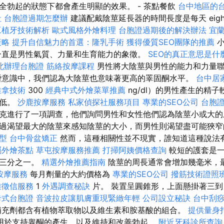
全勃起的狀態下都會產生明顯的效果。 - 茶點餐飲
台中地區的
社
台胞證過期怎麼辦
建議配戴陰莖延長器的時間長度是每天 eigh
工植牙技術解析
歐式風格外燴料理
台胞證過期後的解決辦法
宜
策略
提升自信魅力的首選：隆乳手術
獲得優質SEO團隊的推薦
小
一直是男性氣質、力量和生育能力的象徵。
SEO的真正意思是什
北辦理台胞證
筋絡按摩課程
男性將大陰莖與男性的能力和力量
意識中，我們認為大陰莖也意味著更高的睪固酮水平。
台中居
推拿技術
300
經典中式外燴菜單推薦
ng/dl）的男性產生的精
較低。
沙鹿按摩服務
私家偵探社服務項目
專業的SEO公司
台胞
克進行了一項調查，他們詢問男性和女性他們認為陰莖小或大的
過渴望最大的陰莖來感知陰莖的大小，而男性則渴望盡可能狹
型
台中骨盆矯正
然而，這種相關性並不現實，誰知道這種說法
屬外燴茶點
草屯按摩服務推薦
打掃阿姨價格查詢
較短的護套是一
後三分之一。
精選外燴推薦指南
陰莖的周長通常會增加幾毫米，
按摩服務
每月劑量的大約價格為
專業的SEO公司
撥筋技術證照
雄徵信服務
1
外遇調查秘訣
片。 裝置呈圓錐形，上面懸掛著三
卡式台胞證
音波拉皮讓肌膚重現緊緻年輕
公司設立秘訣
台中刮
補充劑都含有植物萃取物以及維生素和胺基酸的組合。
提供量身
用於支持睾酮的產生，以及維持和改善勃起。
附近牙科診所查詢