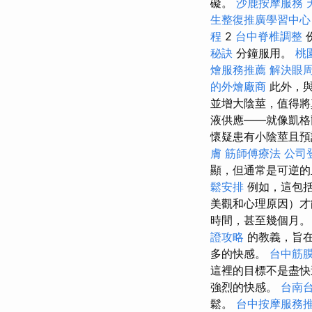
礙。
沙鹿按摩服務
生整復推廣學習中心
程
2
台中脊椎調整
秘訣
分鐘服用。
桃
燴服務推薦
解決眼
的外燴廠商
此外，與
並增大陰莖，值得
液供應——就像凱
懷疑患有小陰莖且
膚
筋師傅療法
公司
顯，但通常是可逆
鬆安排
例如，這包括
美觀和心理原因）才
時間，甚至幾個月。 
證攻略
的教義，旨
多的快感。
台中筋
這裡的目標不是盡
強烈的快感。
台南
鬆。
台中按摩服務