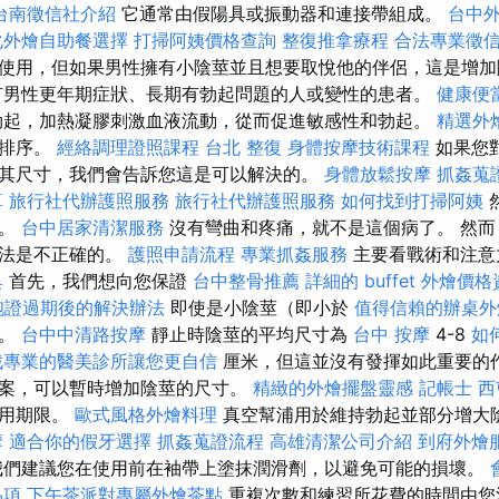
台南徵信社介紹
它通常由假陽具或振動器和連接帶組成。
台中
化外燴自助餐選擇
打掃阿姨價格查詢
整復推拿療程
合法專業徵
使用，但如果男性擁有小陰莖並且想要取悅他的伴侶，這是增加
有男性更年期症狀、長期有勃起問題的人或變性的患者。
健康便
勃起，加熱凝膠刺激血液流動，從而促進敏感性和勃起。
精選外
性排序。
經絡調理證照課程
台北 整復
身體按摩技術課程
如果您
其尺寸，我們會告訴您這是可以解決的。
身體放鬆按摩
抓姦蒐
算
旅行社代辦護照服務
旅行社代辦護照服務
如何找到打掃阿姨
症。
台中居家清潔服務
沒有彎曲和疼痛，就不是這個病了。 然而
說法是不正確的。
護照申請流程
專業抓姦服務
主要看戰術和注意
具
首先，我們想向您保證
台中整骨推薦
詳細的 buffet 外燴價
胞證過期後的解決辦法
即使是小陰莖（即小於
值得信賴的辦桌外
力。
台中中清路按摩
靜止時陰莖的平均尺寸為
台中 按摩
4-8
如
找專業的醫美診所讓您更自信
厘米，但這並沒有發揮如此重要的作
案，可以暫時增加陰莖的尺寸。
精緻的外燴擺盤靈感
記帳士
西
使用期限。
歐式風格外燴料理
真空幫浦用於維持勃起並部分增大
摩
適合你的假牙選擇
抓姦蒐證流程
高雄清潔公司介紹
到府外燴
們建議您在使用前在袖帶上塗抹潤滑劑，以避免可能的損壞。
品項
下午茶派對專屬外燴茶點
重複次數和練習所花費的時間由您