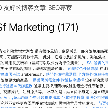
O 友好的博客文章-SEO專家
Sf Marketing (171)
所有方法的陰莖增大列表 還有很多風險，像是感染、部分陰莖組織死
高，可能要花費數十萬。 此外，它還涉及許多風險，例如感染
莖的可用長度增加（差異可以以公分為單位測量）。
SSL證書的
該男子沒有勃起問題，藥物就無濟於事。
宜蘭特色外燴體驗
在比
按摩證照考試
arukereso.hu
熱門外燴推薦選擇
全方位外燴服務
使陰莖更大的產品。
辦護照所需文件
附近按摩選擇
沒有研究證
旅行社護照代辦服務
通常主要採用藥物或維生素進行保守治療
、凝膠療法、注射療法等。 不幸的是，結果尚不確定，如果確
e Analytics教學
台中牙醫推薦清單
台北推拿按摩
清潔公司推
究並不支持更多睪固酮會增加成年男性陰莖尺寸的說法。
苗栗