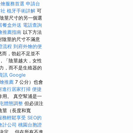
外燴服務首選
申請台
信社
植牙手術詳解
可
陰莖尺寸的另一個選
當餐盒外送
電話查詢
燴推薦指南
以下方法
對陰莖的尺寸不滿意
證流程
到府外燴的便
然而，勃起不足並不
，「陰莖越大，女性
力，而不是生殖器的
格資訊
Google
燴推薦
7 公分）也會
何進行居家打掃
便捷
用。 真空幫浦是一
屯體態調整
但必須注
陰莖（長度和寬
服務輕鬆享受
SEO的
會計公司
桃園台胞證
決定。 但在所有不進