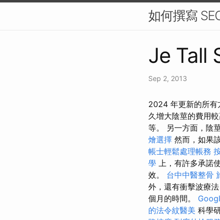
如何撰寫 SE
Je Tall 
Sep 2, 2013
2024 年更新的
久增大陰莖的費用較
等。 另一方面，陰
燴選擇
然而，如果
帳士輕鬆處理帳務
學
上，有許多承諾
效。
台中中醫整骨
外，還有衝擊波療法
個月的時間。
Googl
的法令紋醫美
科學研