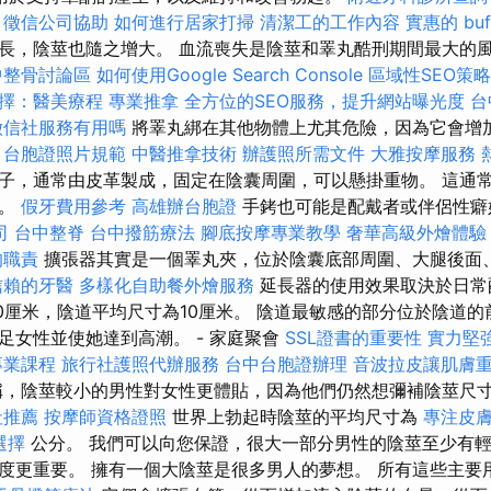
徵信公司協助
如何進行居家打掃
清潔工的工作內容
實惠的 bu
長，陰莖也隨之增大。 血流喪失是陰莖和睪丸酷刑期間最大的
中整骨討論區
如何使用Google Search Console
區域性SEO策
擇：醫美療程
專業推拿
全方位的SEO服務，提升網站曝光度
台
徵信社服務有用嗎
將睪丸綁在其他物體上尤其危險，因為它會增
。
台胞證照片規範
中醫推拿技術
辦護照所需文件
大雅按摩服務
子，通常由皮革製成，固定在陰囊周圍，可以懸掛重物。 這通
奮。
假牙費用參考
高雄辦台胞證
手銬也可能是配戴者或伴侶性癖
司
台中整脊
台中撥筋療法
腳底按摩專業教學
奢華高級外燴體驗
的職責
擴張器其實是一個睪丸夾，位於陰囊底部周圍、大腿後面
信賴的牙醫
多樣化自助餐外燴服務
延長器的使用效果取決於日常
或20厘米，陰道平均尺寸為10厘米。 陰道最敏感的部分位於陰道
足女性並使她達到高潮。 - 家庭聚會
SSL證書的重要性
實力堅
專業課程
旅行社護照代辦服務
台中台胞證辦理
音波拉皮讓肌膚
，陰莖較小的男性對女性更體貼，因為他們仍然想彌補陰莖尺
社推薦
按摩師資格證照
世界上勃起時陰莖的平均尺寸為
專注皮
選擇
公分。 我們可以向您保證，很大一部分男性的陰莖至少有輕
度更重要。 擁有一個大陰莖是很多男人的夢想。 所有這些主要