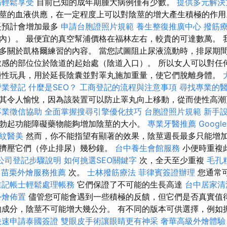
務輕鬆享受
目前已知的成年期腫大病例僅有少數。
提供多元解決
莖的血液供應，在一定程度上可以對陰莖的增大產生積極的作
長預計會增加最多
申請台胞證照片規範
養生整復推廣中心
撥筋
內）。 最便宜的真空幫浦價格在福林左右，較貴的可達數萬。 
多關於凱格爾練習的內容。 當您試圖阻止尿液流動時，排尿期
敏感的部位位於陰道的起始處（陰道入口）。 所以女人可以對任
種性玩具，用於延長陰囊並對睪丸施加重量，使它們脫離身體。
營業登記
什麼是SEO？
工商登記的流程與注意事項
尋找專業的
其令人愉悅，因為該裝置可以防止睪丸向上移動，從而使性高
專業徵信協助
全面掌握搜尋引擎優化技巧
台胞證照片規範
新手
勃起功能障礙藥物能夠增加陰莖的大小。
專業牙醫推薦
Google
紋醫美
然而，你不能指望有顯著的效果，陰莖週長最多只能增加
擠壓它們（停止排尿）幾秒鐘。
台中養生會館服務
小便時重複
公司登記步驟說明
如何挑選SEO關鍵字
次，全天至少重複
毛孔
5
苗栗外燴服務推薦
次。
士林撥筋療法
菲律賓簽證辦理
您通常
業記帳士輕鬆處理帳務
它們保證了不可能的生長高達
台中居家清
外燴佈置
儘管您可能會遇到一些積極的反饋，但它們是否真實值
成分，陰莖不可能增大幾公分。 有不同的版本可供選擇，例如
快速申請泰國簽證
雙眼皮手術讓眼睛更有神采
奢華高級外燴體驗