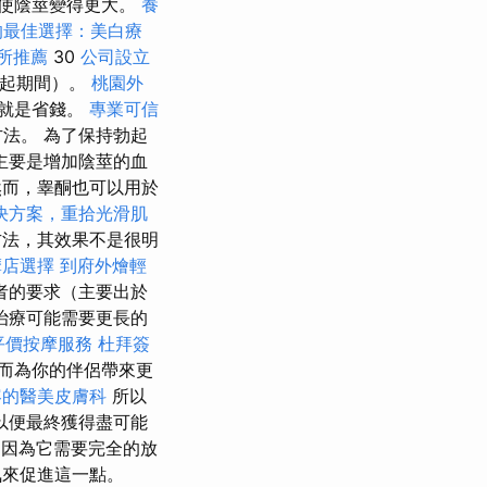
使陰莖變得更大。
養
的最佳選擇：美白療
所推薦
30
公司設立
勃起期間）。
桃園外
，就是省錢。
專業可信
法。 為了保持勃起
主要是增加陰莖的血
然而，睾酮也可以用於
決方案，重拾光滑肌
方法，其效果不是很明
摩店選擇
到府外燴輕
者的要求（主要出於
治療可能需要更長的
平價按摩服務
杜拜簽
而為你的伴侶帶來更
容的醫美皮膚科
所以
以便最終獲得盡可能
，因為它需要完全的放
氛來促進這一點。