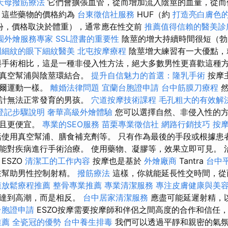
天母撥筋療法
它們會擴張血管，從而增加流入陰莖的血量，從而
這些藥物的價格約為
台東徵信社服務
HUF（約
打造亮白膚色
份，價格取決於體重），通常應在性交前
推薦值得信賴的醫美診
園外燴服務專家
SSL證書的重要性
陰莖的增大持續時間很短（
周細紋的眼下細紋醫美
北屯按摩療程
陰莖增大練習有一大優點
手術相比，這是一種非侵入性方法，絕大多數男性更喜歡這種方
將真空幫浦與陰莖環結合。
提升自信魅力的首選：隆乳手術
按摩
格爾運動一樣。
離婚法律問題
宜蘭台胞證申請
台中筋膜刀療程
預計無法正常發育的男孩。
穴道按摩技術課程
毛孔粗大的有效解
登記步驟說明
奢華高級外燴體驗
您可以選擇自然、非侵入性的
的且更便宜。
專業的SEO服務
苗栗專業徵信社
網路行銷技巧
按
使用真空幫浦、膳食補充劑等。 只有作為最後的手段或根據患
能對疾病進行手術治療。 使用藥物、凝膠等，效果立即可見。 
ESZO
清潔工的工作內容
按摩也是基於
外燴廠商
Tantra
台中
在幫助男性控制射精。
撥筋療法
這樣，你就能延長性交時間，從
膜放鬆療程推薦
整骨專業推薦
專業清潔服務
專注皮膚健康與美
快達到高潮，而是相反。
台中居家清潔服務
應盡可能延遲射精，
台胞證申請
ESZO按摩需要按摩師和伴侶之間高度的合作和信任
推薦
全瓷冠的優勢
台中養生排毒
我們可以透過平靜和親密的氣