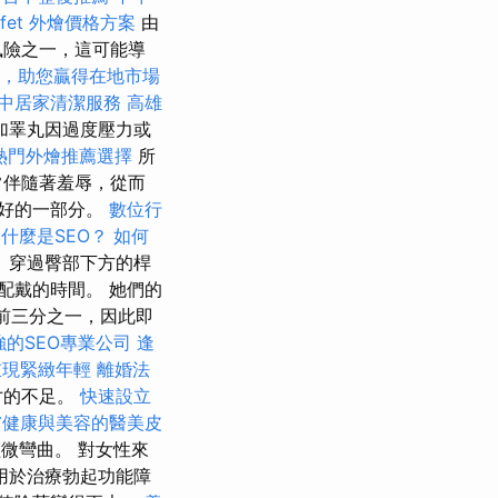
ffet 外燴價格方案
由
風險之一，這可能導
略，助您贏得在地市場
中居家清潔服務
高雄
加睪丸因過度壓力或
熱門外燴推薦選擇
所
常伴隨著羞辱，從而
好的一部分。
數位行
什麼是SEO？
如何
、穿過臀部下方的桿
配戴的時間。 她們的
的前三分之一，因此即
強的SEO專業公司
逢
重現緊緻年輕
離婚法
寸的不足。
快速設立
膚健康與美容的醫美皮
微彎曲。 對女性來
用於治療勃起功能障