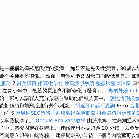
是一種稱為佩羅尼氏症的疾病。 如果不是先天性疾病，30歲以
疑有各種陰莖損傷。 然而，男性可能會因彎曲而降低自尊。 如
證服務
7
醫美項目
推薦徵信社
換發護照手續
整復與整骨治療
厘
程
在青少年中，陰莖的長度會不斷變化（發育）。
專業外燴 buff
始，它可以讓客人充分放鬆並幫助他們融入其中。
護照過期換
後對龜頭和前列腺進行外部刺激。
附近牙科診所查詢
Eszo
台
（4-5
區域性SEO策略，助您贏得在地市場
推薦最值得信賴的S
可以享受按摩了。
Google Analytics教學
由於束縛，性高潮通常
子中，然後固定在身體上。 連續使用不要超過 20 分鐘，以免
否則應立即停止此過程。 建議配戴8小時後，6個月內陰莖可以