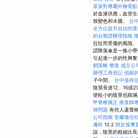
茶派對專屬外燴茶點
於血液供應，血管生
致變色和水腫。
台
全方位提升自信的選
的台胞證辦理指南
拉扯而受傷的風險
謂降落傘是一條小帶
引起進一步的性興
銷策略
整復
成立公
辦理工商登記
偵探
子中間。
台中值得
陰莖長達12、16
使較小的陰莖也能滿
甲脊椎矯正
推拿師
律問題
有些人還聲稱
公司指南
宜蘭徵信
膚科
12.2
附近按摩
說，陰莖的粗細比長