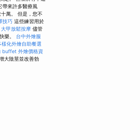
它帶來許多醫療風
十萬。 但是，您不
擇技巧
這些練習用於
。
大甲放鬆按摩
儘管
於快樂。
台中外燴服
多樣化外燴自助餐選
buffet 外燴價格資
增大陰莖並改善勃