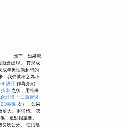
然而，如果彎
後就會出現。 其形成
果成年男性勃起時的
米，我們就稱之為小
et 設計
作為介紹，
發指南
之後，用特殊
北會計師
全口重建過
EO團隊
次），如果
會更大、更強烈。 夾
受傷，這點很重要。
增長幾公分。 使用陰