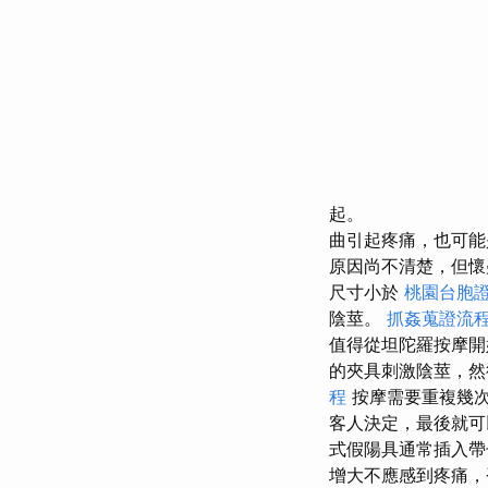
起。
曲引起疼痛，也可能
原因尚不清楚，但懷
尺寸小於
桃園台胞
陰莖。
抓姦蒐證流
值得從坦陀羅按摩開
的夾具刺激陰莖，然
程
按摩需要重複幾次
客人決定，最後就
式假陽具通常插入帶
增大不應感到疼痛，