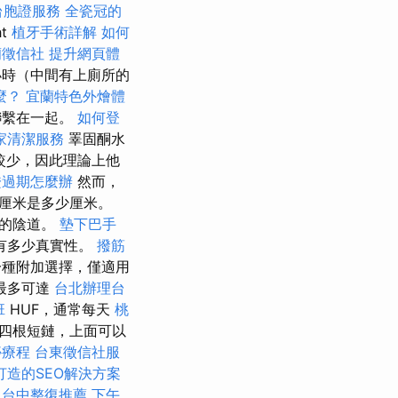
台胞證服務
全瓷冠的
t
植牙手術詳解
如何
蘭徵信社
提升網頁體
時（中間有上廁所的
麼？
宜蘭特色外燴體
聯繫在一起。
如何登
家清潔服務
睪固酮水
子較少，因此理論上他
證過期怎麼辦
然而，
厘米是多少厘米。
窄的陰道。
墊下巴手
有多少真實性。
撥筋
種附加選擇，僅適用
最多可達
台北辦理台
班
HUF，通常每天
桃
到四根短鏈，上面可以
痧療程
台東徵信社服
打造的SEO解決方案
台中整復推薦
下午