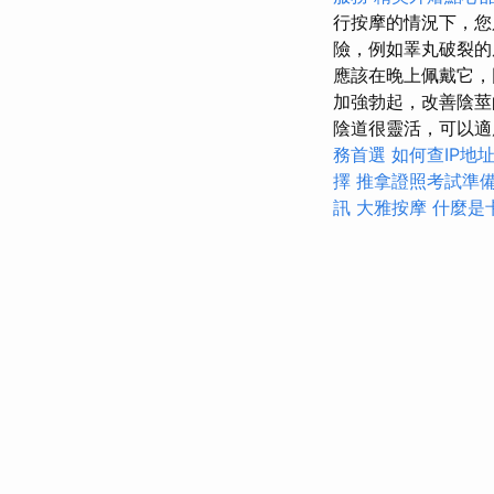
行按摩的情況下，您
險，例如睪丸破裂的
應該在晚上佩戴它，
加強勃起，改善陰莖
陰道很靈活，可以適
務首選
如何查IP地
擇
推拿證照考試準
訊
大雅按摩
什麼是