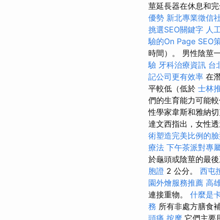
莖延長器在休息和完
優勢
新北專業徵信
挑選SEO關鍵字
人
驗的On Page SEO
時間）。 男性陰莖
驗
牙科治療資訊
台
記公司更有效率
在潛
平較低（低於
士林
們的生育能力可能
性學家韋斯和雅納切
達文西指出，女性透
術塑造完美比例的臉
療法
下午茶派對專
於龜頭或陰莖的最
胞證
2 公分。
西屯
園外燴服務推薦
高
連接重物。
什麼是
務
所有非處方膳食
頭痛 按摩
它們主要