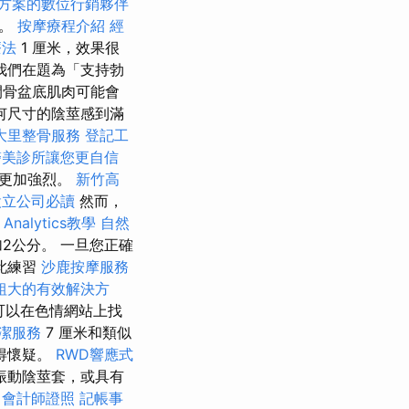
方案的數位行銷夥伴
用。
按摩療程介紹
經
療法
1 厘米，效果很
我們在題為「支持勃
間骨盆底肌肉可能會
何尺寸的陰莖感到滿
大里整骨服務
登記工
醫美診所讓您更自信
潮更加強烈。
新竹高
設立公司必讀
然而，
 Analytics教學
自然
2公分。 一旦您正確
此練習
沙鹿按摩服務
粗大的有效解決方
可以在色情網站上找
潔服務
7 厘米和類似
得懷疑。
RWD響應式
振動陰莖套，或具有
會計師證照
記帳事