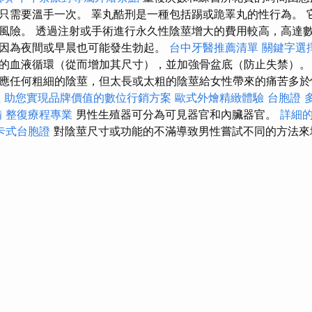
只需要溫手一次。 睪丸酷刑是一種包括踢或跪睪丸的性行為。 
風險。 透過注射或手術進行永久性陰莖增大的費用較高，高達數
因為夜間或早晨也可能發生勃起。
台中牙醫推薦清單
關鍵字選
的血液循環（從而增加其尺寸），並加強骨盆底（防止失禁）
應任何粗細的陰莖，但太長或太粗的陰莖給女性帶來的痛苦多
址
助您實現品牌價值的數位行銷方案
歐式外燴精緻體驗
台胞證
備
整復療程專業
男性生殖器可分為可見器官和內臟器官。
詳細的 
卡式台胞證
對陰莖尺寸或功能的不滿導致男性嘗試不同的方法來