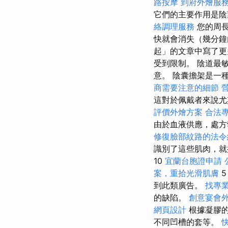
路按摩
到府外燴服
它們的主要作用是陰
絡調理服務
您的周
快就會消失（幾分鐘
起」的文章中寫了更
受到限制。 陰道最
意。 陰囊擔架是一
商需要注意的細節
這對於佩戴者來說尤
評價外燴方案
合法
由於血液供應，處方
修復臉部紋路的法令
識別了這些肌肉，就
10
宜蘭台胞證申請
案，重拾光滑肌膚
到此類廣告。
找專
的缺陷。
創意宴會
網頁設計
根據凝膠的
不同凹槽的套等。