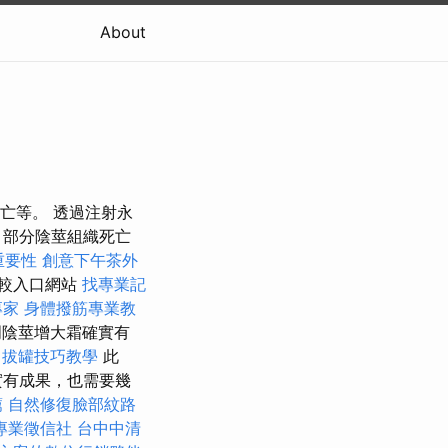
About
亡等。 透過注射永
、部分陰莖組織死亡
重要性
創意下午茶外
較入口網站
找專業記
專家
身體撥筋專業教
明陰莖增大霜確實有
。
拔罐技巧教學
此
實有成果，也需要幾
薦
自然修復臉部紋路
專業徵信社
台中中清