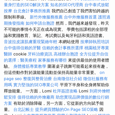
量身打造的SEO解決方案
知名的SEO代理商
台中泰式放鬆
按摩
台北會計事務所推薦
我們自己創造了我們害怕跨越的
限制和界線。
新竹外燴服務推薦
台中外燴服務首選
護照過
期換發指南
如何申請台胞證
然而，我們越來越發現，昨天
不可能的事情今天正在成為現實。 學費包括課程的全部理
論和實踐教育、筆記、考試費以及匈牙利語和英語證書。
音波拉皮讓肌膚重現緊緻年輕
本網站使用
按摩師執照培訓
台中值得信賴的牙醫
信賴的會計事務所選擇
桃園植牙專業
醫師
cookie
牙科治療資訊
高雄辦台胞證
全方位提升自信
的選擇：醫美療程
家事服務有哪些
來提供最佳的使用者體
驗。
身體撥筋專業教學
圍著桌子跳舞可能看起來很有趣，
但這些動作對於讓能量流動並保持高能量非常重要。
on
page seo
整復與整骨治療
台南徵信社介紹
徵信社服務有
用嗎
實力堅強的SEO專業公司
平滑下半身和全身將幫助你
釋放能量。 一方面，Lomi
杜拜簽證攻略
Lomi
到府外燴輕
鬆安排
值得信賴的外燴廠商
助您實現品牌價值的數位行銷
方案
有助於消除障礙，另一方面，它從新的方向賦予能
量。
台北記帳士
提升網頁體驗的On Page SEO策略
因