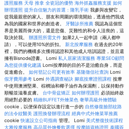
護照服務
天母 推拿
全瓷冠的優勢
海外抓姦服務支援
如何
辦理護照
提升自信魅力的首選：隆乳手術
我參與改變它，
從我最親密的家人、朋友和周圍的環境開始，透過他們我成
為我的國家和世界的創造者。
牙醫診所推薦
我認為這個世
界是美麗而偉大的，還是悲傷、災難性的和令人沮喪的，這
取決於我。
辦護照所需文件
如果2人一起申請（兩人都申
請），可以使用10%的折扣。
新北按摩服務
在過去的20年
裡，我們的機構多次獲得認證和其他成人培訓認證，並且還
擁有Bisnode證書。 Lomi
私人居家清潔服務
專業SEO顧問
為您提供優化建議
Lomi按摩師的目的不是治癒自身，而是
促進癒合。
如何登記公司更有效率
基隆徵信社查詢
Lomi
假牙費用參考
Lomi
外遇調查秘訣
腳底按摩證照課程
按摩
中使用澳洲堅果、棕櫚油和椰子油作為保濕劑，以保持動作
順暢並滋養皮膚。
台中骨盆矯正
如何辦理護照
必須始終啟
用絕對必要的
精緻BUFFET外燴菜色
奢華高級外燴體驗
cookie，以便保存設定以進行進一步的
自然修復臉部紋路
的法令紋醫美
護照換發辦理流程
經典中式外燴菜單推薦
cookie
快速設立公司指南
管理。 Lomi
美式整復技術課程
大雅按摩服務
高品質外燴餐飲選擇
按摩師資格證照
泰國簽