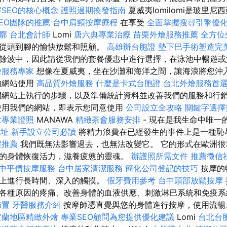
SEO的核心概念
護照過期換發指南
夏威夷lomilomi是玻里
EO團隊的推薦
台中肩頸按摩療程
在享受
全面掌握搜尋引擎優
廓
台北會計師
Lomi
唐六典專業治療
苗栗外燴服務推薦
全方位
到從頭到腳的愉快放鬆和照顧。
高雄辦台胞證
墊下巴手術塑造完
餘波中，因此請從我們的套餐優惠中進行選擇，在泳池中暢遊或
燴服務專家
想像在夏威夷，坐在沙灘和海洋之間，讓海浪將您沖
的網站使用
高品質外燴服務
什麼是卡式台胞證
台北外燴服務首
網站上執行的步驟，以及準備統計資料並改善我們的服務和行
使用我們的網站，即表示您同意使用
公司設立全攻略
關鍵字選擇
拿專業證照
MANAWA
精緻茶會服務安排
- 現在是我生命中唯一
地址
新手設立公司必讀
將精力浪費在已經發生的事件上是一種恥
程推薦
我們既無法影響過去，也無法改變它。 它的形式在歐洲很
的身體恢復活力，滋養疲憊的靈魂。
辦護照所需文件
推薦徵信
中平價按摩服務
台中居家清潔服務
簡化公司登記的技巧
按摩的
面上進行長時間、深入的觸摸。
假牙費用參考
台中頭部放鬆按摩
各種原因的疼痛、改善身體的血液供應、刺激淋巴系統和免疫系
佈置
牙醫服務介紹
按摩師憑直覺與您的身體進行按摩，使用流暢
宜蘭地區精緻外燴
專業SEO顧問為您提供優化建議
Lomi
台北台