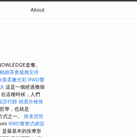
About
NOWLEDGE套餐。
精緻茶會服務安排
恢復柔嫩光彩
RWD響
訣
這是一個經過幾個
 在這種時候，人們
簽證代辦
精選外燴推
夷哲學，也就是
方式之一。
推拿證照
mi
RWD響應式網頁
膚
是最基本的按摩形