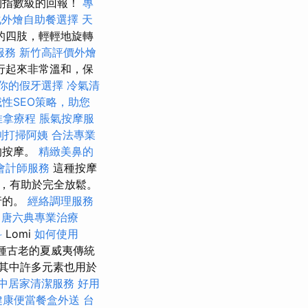
到指數級的回報！
專
化外燴自助餐選擇
天
的四肢，輕輕地旋轉
服務
新竹高評價外燴
行起來非常溫和，保
你的假牙選擇
冷氣清
域性SEO策略，助您
推拿療程
脹氣按摩服
到打掃阿姨
合法專業
的按摩。
精緻美鼻的
會計師服務
這種按摩
，有助於完全放鬆。
行的。
經絡調理服務
i
唐六典專業治療
科
Lomi
如何使用
種古老的夏威夷傳統
處，其中許多元素也用於
中居家清潔服務
好用
健康便當餐盒外送
台