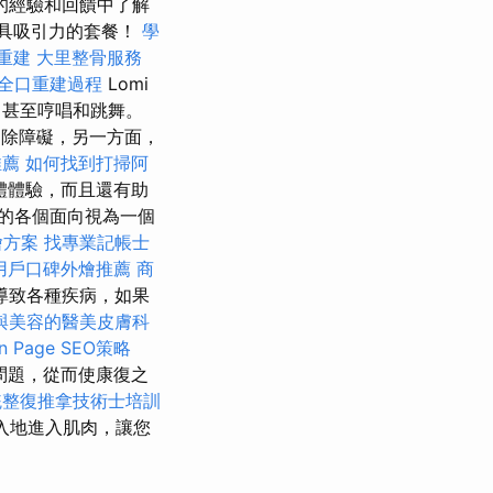
的經驗和回饋中了解
最具吸引力的套餐！
學
重建
大里整骨服務
全口重建過程
Lomi
甚至哼唱和跳舞。
除障礙，另一方面，
推薦
如何找到打掃阿
體體驗，而且還有助
的各個面向視為一個
燴方案
找專業記帳士
用戶口碑外燴推薦
商
導致各種疾病，如果
與美容的醫美皮膚科
Page SEO策略
問題，從而使康復之
統整復推拿技術士培訓
入地進入肌肉，讓您