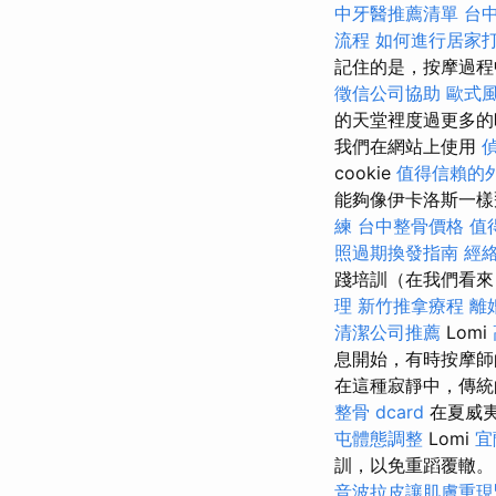
中牙醫推薦清單
台
流程
如何進行居家
記住的是，按摩過程
徵信公司協助
歐式
的天堂裡度過更多
我們在網站上使用
cookie
值得信賴的
能夠像伊卡洛斯一
練
台中整骨價格
值
照過期換發指南
經
踐培訓（在我們看來
理
新竹推拿療程
離
清潔公司推薦
Lomi
息開始，有時按摩
在這種寂靜中，傳統
整骨 dcard
在夏威夷
屯體態調整
Lomi
宜
訓，以免重蹈覆轍
音波拉皮讓肌膚重現