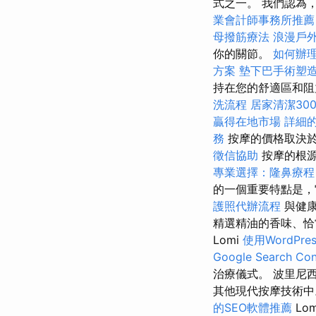
式之一。 我們認為
業會計師事務所推薦
母撥筋療法
浪漫戶
你的關節。
如何辦
方案
墊下巴手術塑
持在您的舒適區和阻力
洗流程
居家清潔30
贏得在地市場
詳細的
務
按摩的價格取決於
徵信協助
按摩的根源
專業選擇：隆鼻療程
的一個重要特點是，
護照代辦流程
與健康
精選精油的香味、恰
Lomi
使用WordPre
Google Search Con
治療儀式。 波里尼西
其他現代按摩技術
的SEO軟體推薦
Lo