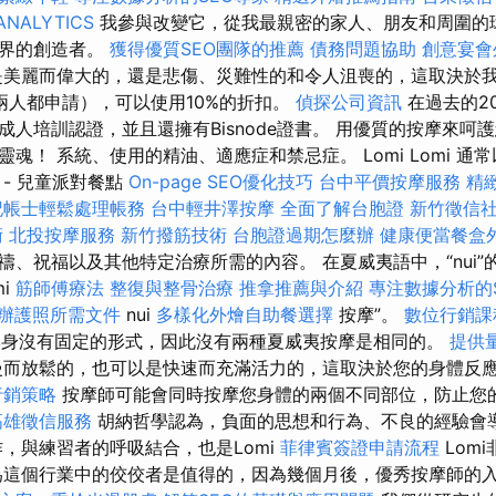
ANALYTICS
我參與改變它，從我最親密的家人、朋友和周圍的
世界的創造者。
獲得優質SEO團隊的推薦
債務問題協助
創意宴會
是美麗而偉大的，還是悲傷、災難性的和令人沮喪的，這取決於
兩人都申請），可以使用10%的折扣。
偵探公司資訊
在過去的2
成人培訓認證，並且還擁有Bisnode證書。 用優質的按摩來呵
魂！ 系統、使用的精油、適應症和禁忌症。 Lomi Lomi 通
- 兒童派對餐點
On-page SEO優化技巧
台中平價按摩服務
精
記帳士輕鬆處理帳務
台中輕井澤按摩
全面了解台胞證
新竹徵信
術
北投按摩服務
新竹撥筋技術
台胞證過期怎麼辦
健康便當餐盒
、祝福以及其他特定治療所需的內容。 在夏威夷語中，“nui”
mi
筋師傅療法
整復與整骨治療
推拿推薦與介紹
專注數據分析的
辦護照所需文件
nui
多樣化外燴自助餐選擇
按摩”。
數位行銷課
身沒有固定的形式，因此沒有兩種夏威夷按摩是相同的。
提供
而放鬆的，也可以是快速而充滿活力的，這取決於您的身體反
行銷策略
按摩師可能會同時按摩您身體的兩個不同部位，防止您
高雄徵信服務
胡納哲學認為，負面的思想和行為、不良的經驗會
作，與練習者的呼吸結合，也是Lomi
菲律賓簽證申請流程
Lom
這個行業中的佼佼者是值得的，因為幾個月後，優秀按摩師的