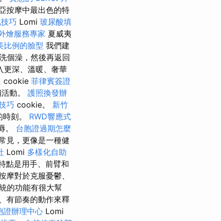
尼西亞按摩中最出色的特
化技巧
Lomi
玻尿酸填
外燴服務專家
夏威夷
美比例的臉型
我們建
洗個澡，然後再返回
入更深、溫暖、奢華
選
cookie
菲律賓簽證
銷活動。
護照換發辦
技巧
cookie。
新竹
的時刻。
RWD響應式
辱。
台胞證過期怎麼
常見，更像是一種健
社
Lomi
多樣化自助
特點是用手、前臂和
按摩對於克服憂鬱、
統的功能有很大幫
、有節奏的動作來釋
胞證辦理中心
Lomi