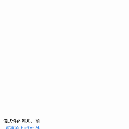
儀式性的舞步、前
力。
實惠的 buffet 外