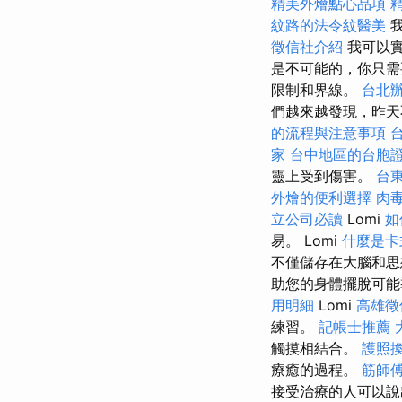
精美外燴點心品項
紋路的法令紋醫美
我
徵信社介紹
我可以實
是不可能的，你只
限制和界線。
台北
們越來越發現，昨天
的流程與注意事項
家
台中地區的台胞
靈上受到傷害。
台
外燴的便利選擇
肉
立公司必讀
Lomi
如
易。 Lomi
什麼是卡
不僅儲存在大腦和思
助您的身體擺脫可能
用明細
Lomi
高雄徵
練習。
記帳士推薦
觸摸相結合。
護照
療癒的過程。
筋師
接受治療的人可以說