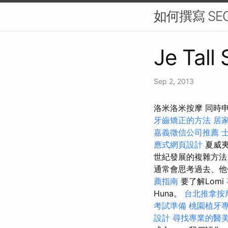
如何撰寫 SE
Je Tall
Sep 2, 2013
洛米洛米按摩 同時申
牙齒矯正的方法
居家
嘉義徵信公司推薦
應式網頁設計
夏威夷
世紀發展的複雜方法
通常會思考過去、他
薦指南
要了解Lomi
Huna。
台北推拿按
考試準備
桃園植牙
設計
尋找專業的醫