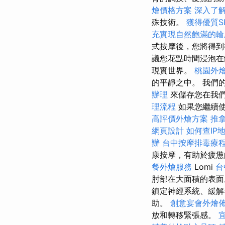
燴價格方案
深入了解
殊技術。
獲得優質S
充實現自然飽滿的輪
式按摩後，您將得
議您花點時間浸泡在
現實世界。
桃園外
的平靜之中。 我們
辦理
來儲存您在我們
理流程
如果您繼續
高評價外燴方案
推
網頁設計
如何查IP
辦
台中按摩排毒療
康按摩，有助於疲憊
餐外燴服務
Lomi
台
肘部在大面積的表
鎮定神經系統、緩解
助。
創意宴會外燴
放和轉移緊張感。