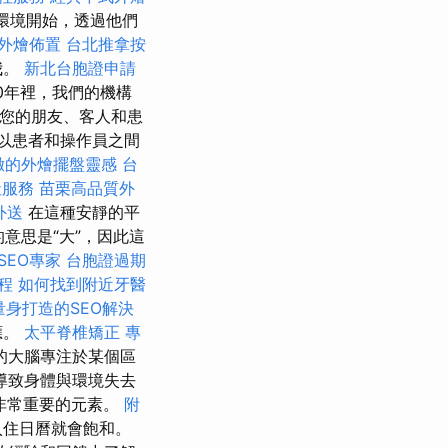
環境開始，透過他們
外燴佈置
台北推拿按
我。
新北台胞證申請
0年裡，我們的機構
護您的朋友、客人和患
常以患者和操作員之間
緻的外燴擺盤靈感
台
社服務
苗栗高品質外
外送
在這種安靜的平
的意思是“大”，因此這
SEO專家
台胞證過期
程
如何找到附近牙醫
量身打造的SEO解決
應。
太平脊椎矯正
專
的大腦專注於某個區
導致身體與環境失去
i非常重要的元素。
附
入住日曆就會飽和。