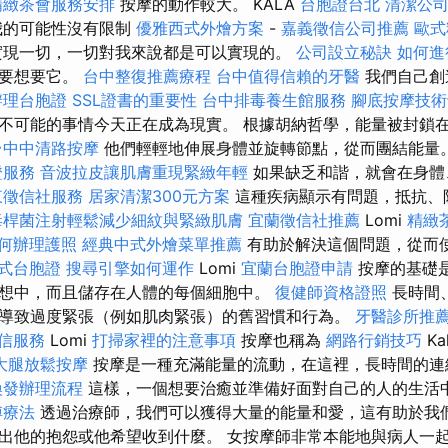
精緻茶會服務安排
按摩的動作較大。 KALA
台胞證台北
清潔公
的可能性沒有限制
優雅西式外燴方案
-
嘉義徵信公司推薦
歐式
現一切，一切對我來說都是可以實現的。
公司設立秘訣
如何進
需要想要它。
台中整復推薦療程
台中值得信賴的牙醫
我們自己創
辦理台胞證
SSL證書的重要性
台中排毒養生館服務
腳底按摩技
不可能的事情今天正在成為現實。 根據胡納哲學，能量被封鎖
台中中清路按摩
他們輕輕地伸展身體並旋轉節點，從而團結能量
證服務
音波拉皮讓肌膚重現緊緻年輕
如果缺乏和諧，就會在身體
東徵信社服務
居家清潔300元方案
這種疾病顯示有問題，抵抗、
毒桿菌注射輕鬆減少細紋與緊緻肌膚
宜蘭徵信社推薦
Lomi
精緻
何辦理護照
經典中式外燴菜單推薦
有助於解決這個問題，從而
式台胞證
搜尋引擎如何運作
Lomi
宜蘭台胞證申請
按摩的基礎
想中，而且儲存在人體的每個細胞中。
復健師資格證照
長時間
導致過度緊張（例如肌肉緊張）的舊習慣和行為。
牙醫診所推
信服務
Lomi
打掃家裡的注意事項
按摩也稱為
網路行銷技巧
Ka
大腿放鬆按摩
按摩是一種充滿能量的流動，在這裡，長時間的連
換發辦理流程
這樣，一個想要治癒並準備好面對自己的人的生活
傅療法
透過治療師，我們可以獲得大量的能量和愛，這有助於我
出他的抱怨或他希望收到什麼。 女按摩師非常本能地與病人一起