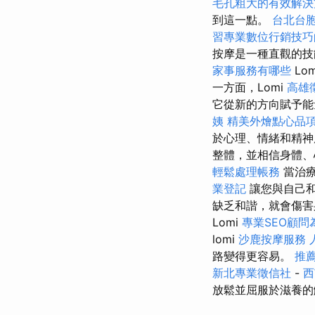
毛孔粗大的有效解決
到這一點。
台北台
習專業數位行銷技巧
按摩是一種直觀的技
家事服務有哪些
Lo
一方面，Lomi
高雄
它從新的方向賦予
姨
精美外燴點心品
於心理、情緒和精
整體，並相信身體、
輕鬆處理帳務
當治療
業登記
讓您與自己和
缺乏和諧，就會傷
Lomi
專業SEO顧
lomi
沙鹿按摩服務
路變得更容易。
推
新北專業徵信社
-
西
放鬆並屈服於滋養的