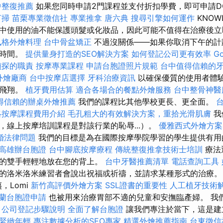
中整復推薦
如果您同時申請2門課程並支付折扣學費，即可申請DO
打掃
苗栗專業徵信社
專業推拿
唐六典
搜尋引擎如何運作
KNOW
中使用的油不能保護頭髮或化妝品，因此可能不值得在治療後立
風格外燴料理
台中骨盆矯正
不過沒關係——如果你取消下午的計
的時間。
提供量身打造的SEO解決方案
如何登記公司更有效率
Go
偵探的職責
按摩專業課程
申請台胞證照片規範
台中值得信賴的
外燴廠商
台中按摩店選擇
牙科治療資訊
以確保優質的使用者體驗
樣飛翔。
植牙費用估算
適合各場合的餐點外燴服務
台中整骨神
得信賴的辦桌外燴推薦
我們的課程比其他學校更長、更全面。
絡按摩課程費用介紹
毛孔粗大的有效解決方案，重拾光滑肌膚
我
，線上按摩培訓課程是對該行業的恥辱...）。
優雅西式外燴方案
婚法律問題
我們的目標是為在國際按摩學院學習的學生提供有用的
高雄辦台胞證
台中腳底按摩療程
傳統整復推拿技術士培訓
療法
師的雙手輕輕地放在您的背上。
台中牙醫推薦清單
電話查詢工具
的洛米洛米練習者會說出祝福或祈禱，並請求某種形式的治療
，Lomi
新竹高評價外燴方案
SSL證書的重要性
人工植牙技術
蘭台胞證申請
也被用來治療胃部不適的兒童和安撫臨產婦。 我
。
公司登記步驟說明
全面了解台胞證
讓我們專注於當下，這是建
緊緻年輕
專注數據分析的SEO專家
精選外燴推薦指南
台東徵信