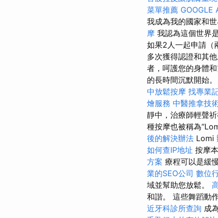
菜單推薦
GOOGLE 
我成為我的國家和
摩
我認為這個世界
如果2人一起申請（
多次獲得認證和其他
者，呵護您的身體和靈
的長時間沉默開始。 
中放鬆按摩
找專業
燴服務
中醫推拿技
靜中，治療師輕聲祈禱
種按摩也被稱為“Lo
後的解決辦法
Lomi
如何查IP地址
按摩本
方案
療程可以是緩慢
業的SEO公司
數位
域並幫助您放鬆。
和諧。 這些舞蹈動
近牙科診所查詢
成為