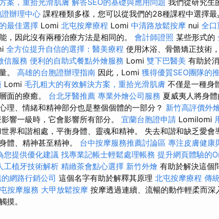
方案，重拾光滑肌膚
解答SEO的基礎與應用問題
我們從研究生
胞證辦理中心
課程種類多樣，您可以從我們的28種課程中選擇
的最佳選擇
Lomi
北屯按摩療程
Lomi
中清路放鬆按摩
nui
全口
能，因此沒有兩種治療方法是相同的。
會計師證照
某些形式的
mi
全方位提升自信的選擇：醫美療程
使用沐浴、骨骼矯正技術，
徵信服務
便利的自助式餐點外燴服務
Lomi
雙下巴醫美
有助於消
能量。
高雄的台胞證辦理指南
因此，Lomi
獲得優質SEO團隊的
項
Lomi
毛孔粗大的有效解決方案，重拾光滑肌膚
不僅是一種身
神層面的療癒。
台北牙醫推薦
專業外燴公司服務
夏威夷人將身體
心理、情緒和精神部分也是整個個體的一部分？
新竹高評價外
影響一級時，它會影響所有部分。
宜蘭台胞證申請
Lomilomi
世界和諧相處，平衡身體、靈魂和精神。 失去和諧和缺乏愛會
害身體、精神甚至精神。
台中按摩服務推薦討論區
專注皮膚健康
問為您提供優化建議
找專業記帳士輕鬆處理帳務
提升網頁體驗的On 
人工植牙技術解析
精緻茶會點心選擇
新竹外燴
有助於解決這個
薦的網路行銷公司
這個名字有助於解釋其原理
北屯按摩療程
傳
屯按摩服務
大甲放鬆按摩
按摩透過連續、流暢的動作輕柔而深
觸摸。