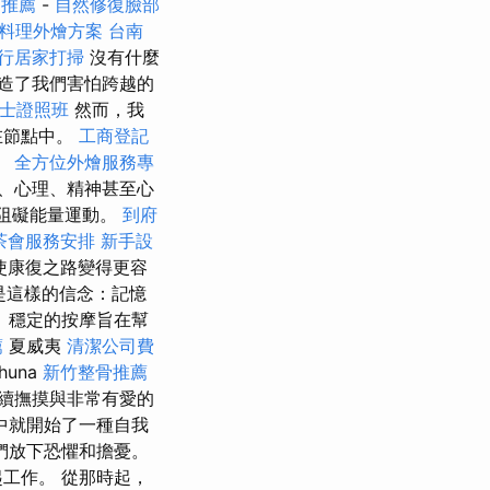
司推薦
-
自然修復臉部
料理外燴方案
台南
行居家打掃
沒有什麼
造了我們害怕跨越的
術士證照班
然而，我
在節點中。
工商登記
。
全方位外燴服務專
、心理、精神甚至心
阻礙能量運動。
到府
茶會服務安排
新手設
使康復之路變得更容
是這樣的信念：記憶
、穩定的按摩旨在幫
薦
夏威夷
清潔公司費
huna
新竹整骨推薦
續撫摸與非常有愛的
中就開始了一種自我
們放下恐懼和擔憂。
工作。 從那時起，