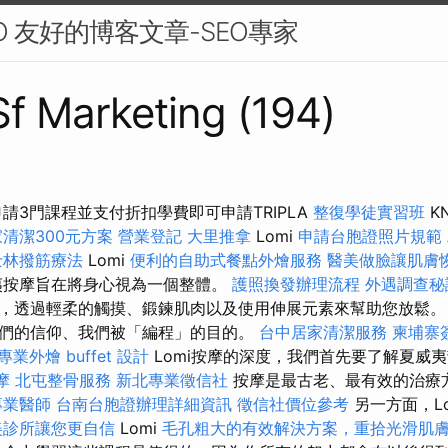
O 友好的博客文章-SEO專家
 Sf Marketing (194)
請3門課程並支付折扣學費即可申請TRIPLA
整復學徒實習班
K
清潔300元方案
營業登記
大里推拿
Lomi
申請台胞證照片規範
士林撥筋療法
Lomi
便利的自助式餐點外燴服務
醫美做臉讓肌膚
按摩旨在將身心視為一個整體。
護照換發辦理流程
外遇調查秘
，透過輕柔的觸摸、鍛鍊肌肉以及使用伸展元素來幫助您放鬆。
們的信仰、我們被「編程」的目的。
台中居家清潔服務
柬埔寨
專業外燴 buffet 設計
Lomi按摩的深度，我們首先要了解夏威
摩
北屯整骨服務
新北專業徵信社
按摩是最古老、最有效的治療
專業醫師
台南台胞證辦理詳細資訊
徵信社價位參考
另一方面，Lo
美診所讓您更自信
Lomi
毛孔粗大的有效解決方案，重拾光滑肌