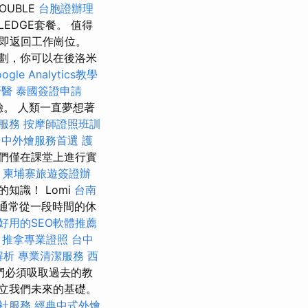
UBLE
台胞證辦理
LEDGE套餐。 值得
即返回工作崗位。
劃，你可以在後洛米
ogle Analytics教學
牙醫
泰國簽證申請
。 人類一直夢想著
醫服務
按摩師證照班訓
台中外燴服務首選
護
們僅在課堂上進行實
柬埔寨旅遊簽證辦
知識！ Lomi
台南
通常從一段時間的休
好用的SEO軟體推薦
。
推拿專業證照
台中
解析
專業清潔服務
西
們必須吸取過去的教
立我們未來的基礎。
社服務
經典中式外燴