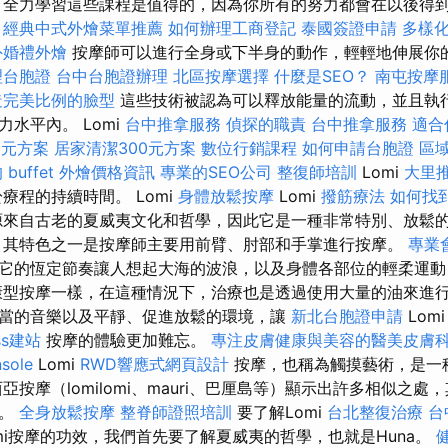
，全力學習這些課程是值得的，因為你所有的努力都會在以後得
經典中式外燴菜單推薦
如何辦理工商登記
泰國簽證申請
多樣
外婚禮外燴
按摩師可以進行全身或下半身的動作，輕輕地伸展你
理台胞證
台中台胞證辦理
北區按摩選擇
什麼是SEO？
南屯按摩
造完美比例的臉型
這些技術被認為可以釋放能量的流動，並且執
水平內。 Lomi
台中推拿服務
偵探的職責
台中推拿服務
適合
0元方案
居家清潔300元方案
數位行銷課程
如何申請台胞證
區
 buffet 外燴價格資訊
專業的SEO公司
整復師培訓
Lomi
大里
療程的持續時間。 Lomi
身體放鬆按摩
Lomi
撥筋療法
如何找
來自古老的夏威夷文化和哲學，因此它是一種非常特別、放鬆
其特色之一是按摩師主要用前臂、肘部和手掌進行按摩。
專業
它的恆定節奏讓人想起大海的波浪，以及身體各部位的輕柔運動
型按摩一樣，在這種情況下，治療也是透過使用大量的油來進
當的音樂以及平靜、促進放鬆的環境，讓
新北台胞證申請
Lom
ss建站
按摩的體驗更加難忘。
專注皮膚健康與美容的醫美皮膚
sole
Lomi
RWD響應式網頁設計
按摩，也稱為觸摸藝術，是一
亞按摩（lomilomi、mauri、巴厘島等）顯示出許多相似之
中。
全身放鬆按摩
整脊師證照培訓
要了解Lomi
台北整復治療
台
mi按摩的功效，我們首先要了解夏威夷的哲學，也就是Huna。