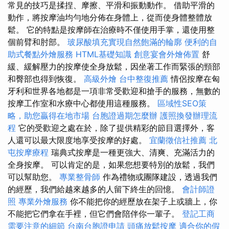
常見的技巧是揉捏、摩擦、平滑和振動動作。 借助平滑的
動作，將按摩油均勻地分佈在身體上，從而使身體整體放
鬆。 它的特點是按摩師在治療時不僅使用手掌，還使用整
個前臂和肘部。
玻尿酸填充實現自然飽滿的輪廓
便利的自
助式餐點外燴服務
HTML基礎知識
創意宴會外燴佈置
舒
緩、緩解壓力的按摩使全身放鬆，因坐著工作而緊張的頸部
和臀部也得到恢復。
高級外燴
台中整復推薦
情侶按摩在匈
牙利和世界各地都是一項非常受歡迎和搶手的服務，無數的
按摩工作室和水療中心都使用這種服務。
區域性SEO策
略，助您贏得在地市場
台胞證過期怎麼辦
護照換發辦理流
程
它的受歡迎之處在於，除了提供精彩的節目選擇外，客
人還可以最大限度地享受按摩的好處。
宜蘭徵信社推薦
北
屯按摩療程
瑞典式按摩是一種更強大、清爽、充滿活力的
全身按摩。 可以肯定的是，如果您想要特別的放鬆，我們
可以幫助您。
專業整骨師
作為禮物或團隊建設，透過我們
的經歷，我們給越來越多的人留下終生的回憶。
會計師證
照
專業外燴服務
你不能把你的經歷放在架子上或牆上，你
不能把它們拿在手裡，但它們會陪伴你一輩子。
登記工商
需要注意的細節
台南台胞證申請
頭痛放鬆按摩
適合你的假