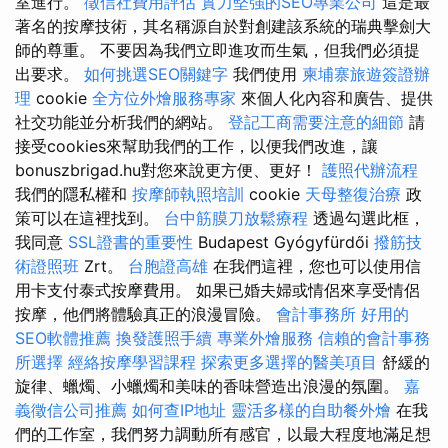
室進行。
徵信社費用評估
實力堅強的SEO專業公司
這是最
著名的按摩技術，其名稱源自於對創建該系統的瑞典擊劍大
師的尊重。 不要因為我們立即進攻而生氣，但我們必須提
出要求。
如何挑選SEO關鍵字
我們使用
柬埔寨旅遊簽證辦
理
cookie
全方位外燴服務專家
來個人化內容和廣告、提供
社交功能並分析我們的網站。
登記工商需要注意的細節
請
接受cookies來幫助我們的工作，以便我們改進，讓
bonuszbrigad.hu對您來說更方便、更好！
護照代辦流程
我們的隱私權和
按摩師執照培訓
cookie
天母整復治療
政
策可以在這裡找到。
台中筋膜刀放鬆療程
透過勾選此框，
我同意
SSL證書的重要性
Budapest Gyógyfürdői
撥筋技
術證照班
Zrt。
台胞證高雄
在我們這裡，您也可以使用信
用卡支付泰式按摩費用。 如果已婚夫婦或情侶來享受情侶
按摩，他們將體驗真正的浪漫冒險。
會計事務所
好用的
SEO軟體推薦
換發護照手續
專業外燴服務
信賴的會計事務
所選擇
經絡按摩學習課程
探索更多選擇的醫美項目
舒緩的
旋律、蠟燭、小蠟燭和美味的香味營造出浪漫的氛圍。
嘉
義徵信公司推薦
如何查IP地址
靈活多樣的自助餐外燴
在我
們的工作室，我們努力調動所有感官，以最大程度地滿足想