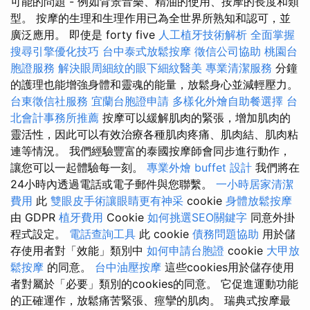
可能的問題 - 例如背景音樂、精油的使用、按摩的長度和類
型。 按摩的生理和生理作用已為全世界所熟知和認可，並
廣泛應用。 即使是 forty five
人工植牙技術解析
全面掌握
搜尋引擎優化技巧
台中泰式放鬆按摩
徵信公司協助
桃園台
胞證服務
解決眼周細紋的眼下細紋醫美
專業清潔服務
分鐘
的護理也能增強身體和靈魂的能量，放鬆身心並減輕壓力。
台東徵信社服務
宜蘭台胞證申請
多樣化外燴自助餐選擇
台
北會計事務所推薦
按摩可以緩解肌肉的緊張，增加肌肉的
靈活性，因此可以有效治療各種肌肉疼痛、肌肉結、肌肉粘
連等情況。 我們經驗豐富的泰國按摩師會同步進行動作，
讓您可以一起體驗每一刻。
專業外燴 buffet 設計
我們將在
24小時內透過電話或電子郵件與您聯繫。
一小時居家清潔
費用
此
雙眼皮手術讓眼睛更有神采
cookie
身體放鬆按摩
由 GDPR
植牙費用
Cookie
如何挑選SEO關鍵字
同意外掛
程式設定。
電話查詢工具
此 cookie
債務問題協助
用於儲
存使用者對「效能」類別中
如何申請台胞證
cookie
大甲放
鬆按摩
的同意。
台中油壓按摩
這些cookies用於儲存使用
者對屬於「必要」類別的cookies的同意。 它促進運動功能
的正確運作，放鬆痛苦緊張、痙攣的肌肉。 瑞典式按摩最