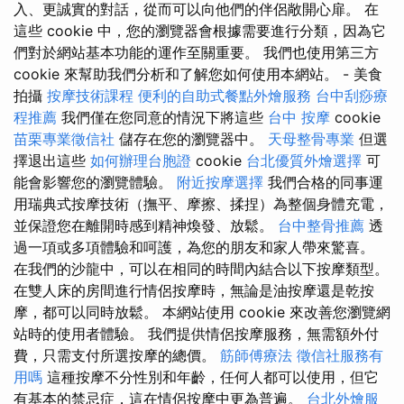
入、更誠實的對話，從而可以向他們的伴侶敞開心扉。 在
這些 cookie 中，您的瀏覽器會根據需要進行分類，因為它
們對於網站基本功能的運作至關重要。 我們也使用第三方
cookie 來幫助我們分析和了解您如何使用本網站。 - 美食
拍攝
按摩技術課程
便利的自助式餐點外燴服務
台中刮痧療
程推薦
我們僅在您同意的情況下將這些
台中 按摩
cookie
苗栗專業徵信社
儲存在您的瀏覽器中。
天母整骨專業
但選
擇退出這些
如何辦理台胞證
cookie
台北優質外燴選擇
可
能會影響您的瀏覽體驗。
附近按摩選擇
我們合格的同事運
用瑞典式按摩技術（撫平、摩擦、揉捏）為整個身體充電，
並保證您在離開時感到精神煥發、放鬆。
台中整骨推薦
透
過一項或多項體驗和呵護，為您的朋友和家人帶來驚喜。
在我們的沙龍中，可以在相同的時間內結合以下按摩類型。
在雙人床的房間進行情侶按摩時，無論是油按摩還是乾按
摩，都可以同時放鬆。 本網站使用 cookie 來改善您瀏覽網
站時的使用者體驗。 我們提供情侶按摩服務，無需額外付
費，只需支付所選按摩的總價。
筋師傅療法
徵信社服務有
用嗎
這種按摩不分性別和年齡，任何人都可以使用，但它
有基本的禁忌症，這在情侶按摩中更為普遍。
台北外燴服