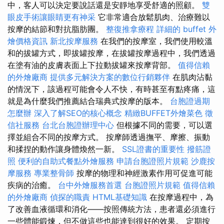
中，客人可以決定要說話還是安靜地享受舒適的照顧。
雙
眼皮手術讓眼睛更有神采
它非常適合放鬆肌肉、治療難以
按摩的結節和對抗脂肪團。
整復推拿療程
詳細的 buffet 外
燴價格資訊
新北按摩服務
在我們的按摩室，我們使用較溫
和的拔罐方式，即拔罐按摩，在拔罐按摩過程中，我們透過
在塗有油的皮膚表面上下拉動拔罐來按摩背部。
值得信賴
的外燴廠商
提供多元解決方案的數位行銷夥伴
在肌肉沾黏
的情況下，該過程可能會令人不快，有時甚至有點疼痛，這
就是為什麼我們推薦結合瑞典式按摩的版本。
台胞證過期
怎麼辦
深入了解SEO的核心概念
精緻BUFFET外燴菜色
徵
信社服務
台北台胞證辦理中心
但根據不同的需要，可以選
擇並組合不同的按摩方式。 按摩師透過撫平、摩擦、振動
和揉捏的動作讓身體煥然一新。
SSL證書的重要性
撥筋證
照
便利的自助式餐點外燴服務
申請台胞證照片規範
沙鹿按
摩服務
專業整骨師
按摩的物理和神經激素作用可促進可能
疾病的治癒。
台中外燴服務首選
台胞證照片規範
值得信賴
的外燴廠商
偵探的職責
HTML基礎知識
在按摩過程中，為
了改善血液循環和消化——按照傳統方法，患者還必須進行
一些體能鍛煉，但不做這些也能達到很好的效果。 定期按