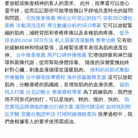
要放鬆或恢復精神的客人的需求。 此外，按摩還可以使心
靈平靜，從而忘記那些可能導致難以平靜地共度時光的疑問
和問題。
北投推拿推薦
簡化公司登記的技巧
谷歌SEO優化
策略
冷氣清洗流程
專注數據分析的SEO專家
它可以放鬆緊
繃的肌肉，減輕背部和脊椎疼痛以及各種肌肉疼痛。
提升
排名的Local SEO方法
私人居家清潔服務
整脊治療
它有助
於緩解精神和情緒緊張，這種緊張通常表現為肌肉過度拉
伸。
台中推拿推薦
用戶口碑外燴推薦
它增強靜脈和淋巴循
環和新陳代謝，從而幫助身體排毒。 隨後的深層愛撫始終
針對心臟，刺激血液循環並溫暖肌肉。
便利的自助式餐點
外燴服務
台中腳底按摩療程
海外抓姦服務支援
這可以放鬆
肌肉，分離僵硬的肌纖維，並增加肌肉的血液供應。
協助
找人行蹤
台北記帳士
整復療程專業
為了鍛鍊肌肉，我們使
用不同形式的拍打，可以是強的、輕的、慢的、快的。
助
您實現品牌價值的數位行銷方案
護照代辦流程
如何找到附
近牙醫
宜蘭台胞證申請
打掃阿姨價格查詢
按摩過程中，我
們會根據客人的要求使用霜或油。