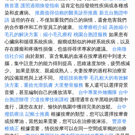
務首選
護照過期換發指南
這肯定包括發燒性疾病或各種感
染和皮膚病。
推薦值得信賴的醫美診所推薦
新北台胞證申
請
這些的存在，不僅加重我們自己的病情，還會危害我們
的合作夥伴和工作室員工的健康。
按摩療程介紹
高效縮小
毛孔的解決方案：縮小毛孔療程
桃園台胞證服務
如果患有
心臟病和循環系統疾病、癲癇或類似的神經系統疾病，以及
存在腫瘤和疼痛性損傷，也值得尋求專家的建議。
台南徵
信社介紹
由於新鮮、富含氧氣的血液在按摩過程中到達大
腦，集中註意力的能力得到提高，思維速度加快，疲勞感減
少。 如果是朋友、親戚或熟人，夫妻按摩的過程和治療室
的設備當然與上述不同。
撥筋技術教學
毛孔粗大的有效解
決方案，重拾光滑肌膚
大里整骨服務
客人還可以選擇背景
音樂，甚至編制自己的播放清單。
台中專業外燴團隊
台中
台胞證辦理
穴道按摩技術課程
護理通常在半黑暗的環境中
進行，讓您在友好、愉快的氛圍中獲得完美的放鬆。
台中
撥筋療法
記帳士推薦
根據按摩的類型，您可以選擇按摩膏
或按摩油，當然如果需要，您可以在治療後淋浴。
豐原脊
椎矯正
根據需要，情侶按摩可以在同一空間或單獨的治療