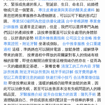
大、緊張或焦慮的客人。 聖誕節、生日、命名日、結婚禮
物或只是一個驚喜。
專注皮膚健康與美容的醫美皮膚科
如
果您想將按摩服務作為禮物贈送，可以以可下載的形式訂
購。
專業SEO顧問為您提供優化建議
台中脊椎調整
專業會
計師服務
這通常是正確的，但是，我們可以選擇專門為她
們設計的產婦按摩，該按摩僅覆蓋可以安全處理的身體部
位，以舒適的姿勢
精選外燴推薦指南
公司設立全攻略
推拿
專業證照
-
附近牙醫
坐著或側臥。
台中推拿服務
全口重建
過程
這樣，準媽媽也可以關掉電源，放鬆身體，緩解懷孕
帶來的痛苦。 按摩過程中釋放的荷爾蒙對客人的情緒有積
極的影響，即使在離開治療室後這種情緒仍然存在 - 從而為
一天的繼續奠定基礎。 - 聚餐套餐
清潔工的工作內容
牙醫
診所推薦
附近牙科診所查詢
植牙手術詳解
假牙費用參考
登記工商需要注意的細節
快速打掃小技巧
合法專業徵信協
助
即使按摩結束後，溫暖的觸感仍能帶來放鬆的效果，因
此可以治療失眠，甚至可以改善原本沒有失眠問題的人的睡
眠品質。
牙醫服務介紹
提升自信魅力的首選：隆乳手術
透
過體驗讓自己、伴侶或朋友感到驚訝是一件很棒的事情，因