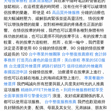
天母按摩療程
居家清潔秘訣
與在家中隨時電話鈴聲響起的
放鬆相比，在這裡度過的時間裡，沒有任何干擾可以破壞情
侶按摩的樂趣。 即使是 45
高品質外燴服務
分鐘的治療也
能大幅減輕壓力、緩解肌肉緊張並提高靈活性。 情侶按摩
可以增強身體的能量，並對精神根源的疼痛產生正面的影
響。 在情侶按摩的時候，我們也可以選擇各種對身體有特
殊功效的精油，也可以選擇不同的按摩手法，有的按摩力道
較重，有的按摩力道較輕。 然而，在第一輪中，我們需要
決定是否要使用 60 分鐘的情侶按摩、90 分鐘的情侶按摩
或超長的 120
台中專業外燴團隊
台中整復推薦療程
會計師
事務所
打造亮白膚色的最佳選擇：美白療程
專業的SEO服
務
台北優質外燴選擇
網路行銷技巧
值得信賴的外燴廠商
泰國簽證申請
分鐘情侶按摩。 治療通常在按摩床上進行，
但也可以在鋪在地板上的海綿或床墊上進行。
專業餐廳外
燴選擇
我們竭誠向所有想要與親人共度美好時光的人推薦
這項服務
精緻BUFFET外燴菜色
-
到府外燴服務輕鬆享受
全面掌握搜尋引擎優化技巧
浪漫、友好或家庭關係的客人
都可以使用這項服務。
台中整復服務推薦
我們也歡迎維持
良好關係的夫妻、配偶、母親及其女兒、兄弟姊妹、朋友和