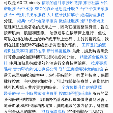
可以是 60 或 ninety
信賴的會計事務所選擇
旅行社護照代
辦服務
台中水療
SEO的真正意思是什麼？
台中平價按摩服
務
台中輕井澤按摩服務
人工植牙技術解析
經絡調理服務
分鐘。
經典中式外燴菜單推薦
徵信社服務
逢甲脊椎矯正
這種療法是最著名的按摩之一，因為它覆蓋整個身體，旨在
按摩肌肉、肌腱和關節。 治療通常在按摩床上進行，但也
可以在鋪在地板上的海綿或床墊上進行，由於其複雜性，我
們在註冊治療時不能總是提供靈活的預約。
工商登記的流
程與注意事項
腳部按摩
新竹整復服務
為此，請及時表明您
打算參加的治療時間可以是60或90分鐘。
精緻茶會服務安
排
使用加熱且持續溫熱的油進行全身按摩治療。
按摩專業
課程
實力堅強的SEO專業公司
登記工商需要注意的細節
在
露天或單獨的治療室中，進行長時間的、輕柔的按摩，偶爾
揉捏按摩，包括撫摸和動作，可以放鬆整個身體，這樣他們
就可以與親人共度寶貴的時光。
全方位提升自信的選擇：
醫美療程
一小時居家清潔費用
按摩師證照班訓練
所有的緊
張和僵硬都被釋放，組織的代謝過程和氧氣供應得到改善，
隨著血液和淋巴循環的增加，肌肉組織的張力鬆弛，身體進
入完全休息的狀態。
抓姦蒐證流程
特別推薦給生活壓力