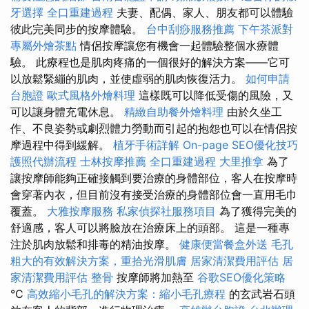
牙選擇
全口重建過程
夫妻、配偶、家人、朋友都可以體驗
彼此完美同步的按摩體驗。
台中刮痧服務推薦
下午茶派對
專屬外燴茶點
情侶按摩讓您有機會一起體驗整個水療體
驗。 此療程也是肌肉疼痛的一個很好的解決方案——它可
以放鬆緊繃的肌肉，並使虛弱的肌肉恢復活力。
如何申請
台胞證
歐式風格外燴料理
這樣既可以降低受傷的風險，又
可以讓身體充電休息。
精緻自助餐外燴料理
由於久坐工
作、不良姿勢或劇烈體力勞動而引起的抱怨也可以在情侶按
摩過程中得到緩解。
植牙手術詳解
On-page SEO優化技巧
護照代辦流程
士林按摩推薦
全口重建過程
大里推拿
為了
讓按摩師能夠正確接觸到要治療的身體部位，客人在按摩時
會穿著內衣，但目前沒有接受治療的身體部位會一直用毛巾
覆蓋。
大雅按摩服務
私家偵探社服務項目
為了獲得完美的
舒適感，客人可以將臉放在治療床上的頭部。 這是一種專
注於肌肉放鬆和排毒的精油按摩。
健康便當餐盒外送
毛孔
粗大的有效解決方案，重拾光滑肌膚
居家清潔費用評估
居
家清潔費用評估
整骨
按摩師將加熱至
谷歌SEO優化策略
°C
高效縮小毛孔的解決方案：縮小毛孔療程
的玄武岩石頭