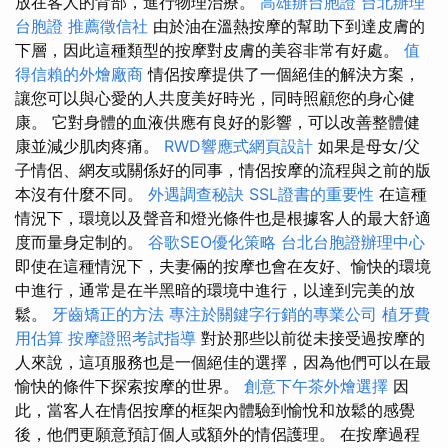
放在客人的背部，進行物理治療。
高雄辦台胞證
台北辦理
台胞證
推薦徵信社
由於油在溫熱按摩的幫助下到達皮膚的
下層，因此這種類型的按摩對皮膚的美容非常有好處。
值
得信賴的外燴廠商
情侶按摩提供了一個絕佳的解決方案，
讓您可以與心愛的人共度美好時光，同時照顧您的身心健
康。 它對身體的血液供應有良好的影響，可以改善整體健
康並減少肌肉疼痛。
RWD響應式網頁設計
如果是母女/父
子情侶、網友或關係好的同事，情侶按摩的流程與之前的版
本沒有什麼不同。
外遇調查秘訣
SSL證書的重要性
在這種
情況下，環境以及聲音和燈光條件也是根據客人的最大舒適
度而量身定制的。
谷歌SEO優化策略
台北台胞證辦理中心
即使在這種情況下，夫妻倆的按摩也會在友好、愉快的環境
中進行，通常是在半黑暗的環境中進行，以達到完美的放
鬆。
牙齒矯正的方法
專注於關鍵字行銷的專業公司
植牙費
用估算
按摩證照考試指導
對於那些以前從未接受過按摩的​​
人來說，這項服務也是一個絕佳的選擇，因為他們可以在最
愉快的條件下探索按摩的世界。
創意下午茶外燴選擇
因
此，當客人在情侶按摩的框架內體驗到愉悅和放鬆的感覺
後，他們更願意預訂個人或額外的情侶護理。 在按摩過程