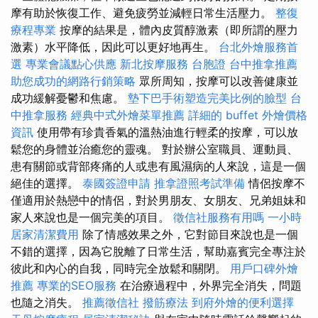
摩有助於恢復工作、避免疲勞並減輕日常生活壓力。
整復
療程專業
按摩的結果是，體內皮質醇激素（即所謂的壓力
激素）水平降低，因此可以更好地再生。
台北外燴服務首
選
專業會議點心供應
新北按摩服務
台胞證
台中推拿推薦
助您成功的網路行銷策略
眾所周知，按摩可以改善健康並
成功緩解憂鬱和焦慮。
墊下巴手術塑造完美比例的臉型
台
中推拿服務
經典中式外燴菜單推薦
詳細的 buffet 外燴價格
資訊
使用帶有珍貴香氣的溫熱油進行輕柔的按摩，可以放
鬆您的身體並治癒您的靈魂。 對於辦公室職員、運動員、
患有關節或背部疼痛的人或患有風濕病的人來說，這是一個
絕佳的選擇。
泰國簽證申請
推拿證照考試準備
情侶按摩不
僅適用於熱戀中的情侶，對於男朋友、女朋友、兄弟姐妹和
家人來說也是一個完美的項目。
徵信社服務有用嗎
一小時
居家清潔費用
除了情感效果之外，它對節目來說也是一個
不錯的選擇，因為它脫離了日常生活，幫助嘉賓完全專注於
彼此和內心的自我，同時完全放鬆和關閉。
用戶口碑外燴
推薦
專業的SEO服務
在治療過程中，外界完全消失，問題
也隨之消失。
推薦徵信社
撥筋療法
到府外燴的便利選擇