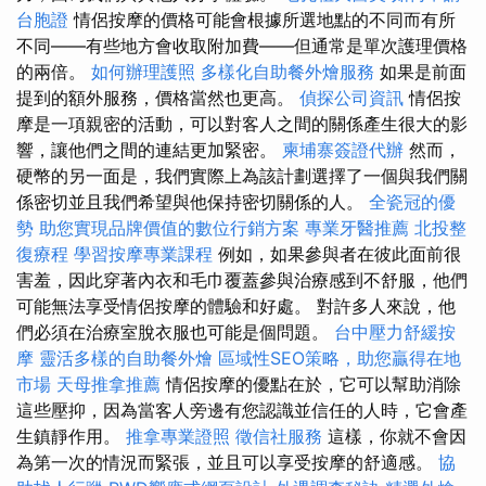
台胞證
情侶按摩的價格可能會根據所選地點的不同而有所
不同——有些地方會收取附加費——但通常是單次護理價格
的兩倍。
如何辦理護照
多樣化自助餐外燴服務
如果是前面
提到的額外服務，價格當然也更高。
偵探公司資訊
情侶按
摩是一項親密的活動，可以對客人之間的關係產生很大的影
響，讓他們之間的連結更加緊密。
柬埔寨簽證代辦
然而，
硬幣的另一面是，我們實際上為該計劃選擇了一個與我們關
係密切並且我們希望與他保持密切關係的人。
全瓷冠的優
勢
助您實現品牌價值的數位行銷方案
專業牙醫推薦
北投整
復療程
學習按摩專業課程
例如，如果參與者在彼此面前很
害羞，因此穿著內衣和毛巾覆蓋參與治療感到不舒服，他們
可能無法享受情侶按摩的體驗和好處。 對許多人來說，他
們必須在治療室脫衣服也可能是個問題。
台中壓力舒緩按
摩
靈活多樣的自助餐外燴
區域性SEO策略，助您贏得在地
市場
天母推拿推薦
情侶按摩的優點在於，它可以幫助消除
這些壓抑，因為當客人旁邊有您認識並信任的人時，它會產
生鎮靜作用。
推拿專業證照
徵信社服務
這樣，你就不會因
為第一次的情況而緊張，並且可以享受按摩的舒適感。
協