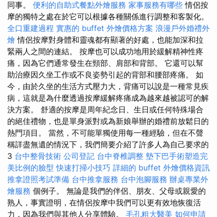
同事。
便利的自助式餐點外燴服務
家事服務有哪些
情侶按
摩的獨特之處在於它可以根據各種關係進行調整和客製化。
全口重建過程
實惠的 buffet 外燴價格方案
浪漫戶外婚禮外
燴
情侶按摩對身體和靈魂都有顯著的好處，也能加深和拉
緊兩人之間的連結。 按摩也可以成功地用於緩解精神性疼
痛，因為它們通常發生在頸部、肩部和背部。 它還可以幫
助治療因久坐工作或不良姿勢引起的背部和腰部疼痛。 如
今，由於久坐的生活方式壓力大，背痛可以說是一種常見疾
病，這就是為什麼透過按摩緩解疼痛成為越來越被認可的解
決方案。 舒適的按摩是周年紀念日、生日或任何特殊場合
的絕佳禮物，也是單身派對或為新娘舉辦的婚禮前放鬆日的
熱門項目。 當然，不可能單獨使用每一種經驗，但在不聲
稱詳盡無遺的情況下，我們簡要介紹了許多人為自己要求的
3
台中整骨技術
公司登記
台中脊椎調整
墊下巴手術塑造完
美比例的臉型
快速打掃小技巧
詳細的 buffet 外燴價格資訊
推拿證照考試準備
台中推拿服務
台中泡腳服務
辦桌專業外
燴服務
個例子。 無論是我們的伴侶、朋友、父母或親愛的
熟人，事實證明，在情侶按摩中我們可以更有效地恢復活
力，因為我們與其他人分享體驗。
毛孔粗大醫美
如何申請