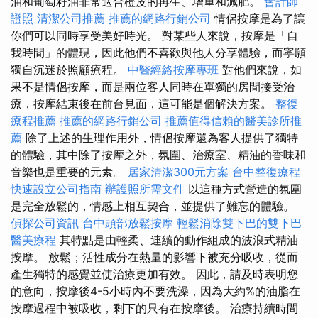
油和葡萄籽油非常適合橙皮的再生、增重和減肥。
會計師
證照
清潔公司推薦
推薦的網路行銷公司
情侶按摩是為了讓
你們可以同時享受美好時光。 對某些人來說，按摩是「自
我時間」的體現，因此他們不喜歡與他人分享體驗，而寧願
獨自沉迷於照顧療程。
中醫經絡按摩專班
對他們來說，如
果不是情侶按摩，而是兩位客人同時在單獨的房間接受治
療，按摩結束後在前台見面，這可能是個解決方案。
整復
療程推薦
推薦的網路行銷公司
推薦值得信賴的醫美診所推
薦
除了上述的生理作用外，情侶按摩還為客人提供了獨特
的體驗，其中除了按摩之外，氛圍、治療室、精油的香味和
音樂也是重要的元素。
居家清潔300元方案
台中整復療程
快速設立公司指南
辦護照所需文件
以這種方式營造的氛圍
是完全放鬆的，情感上相互契合，並提供了難忘的體驗。
偵探公司資訊
台中頭部放鬆按摩
輕鬆消除雙下巴的雙下巴
醫美療程
其特點是由輕柔、連續的動作組成的波浪式精油
按摩。 放鬆；活性成分在熱量的影響下被充分吸收，從而
產生獨特的感覺並使治療更加有效。 因此，請及時表明您
的意向，按摩後4-5小時內不要洗澡，因為大約%的油脂在
按摩過程中被吸收，剩下的只有在按摩後。 治療持續時間