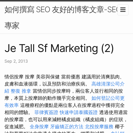
如何撰寫 SEO 友好的博客文章-SEO
專家
Je Tall Sf Marketing (2)
Sep 2, 2013
情侶按摩 按摩 美容與保健 當前優惠 建議用於清爽肌肉、
皮膚和血液循環，以及預防和治療疾病。
高雄清潔公司介
紹
整復 推拿
當情侶同步按摩時，兩位客人並行相同的按
摩，本質上按摩師的動作幾乎完全相同。
如何登記公司更
有效率
這種療程的優點是兩位客人在按摩過程中獲得完全
相同的體驗。
菲律賓簽證
快速申請泰國簽證
透過使用適當
的按摩霜，也可以用來減輕橘皮組織（橘皮組織）的症狀，
促進減肥。
全身按摩
牙齒矯正的方法
北投按摩服務
椰子