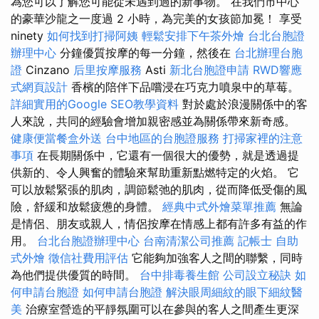
為您可以了解您可能從未遇到過的新事物。 在我們市中心
的豪華沙龍之一度過 2 小時，為完美的女孩節加冕！ 享受
ninety
如何找到打掃阿姨
輕鬆安排下午茶外燴
台北台胞證
辦理中心
分鐘優質按摩的每一分鐘，然後在
台北辦理台胞
證
Cinzano
后里按摩服務
Asti
新北台胞證申請
RWD響應
式網頁設計
香檳的陪伴下品嚐浸在巧克力噴泉中的草莓。
詳細實用的Google SEO教學資料
對於處於浪漫關係中的客
人來說，共同的經驗會增加親密感並為關係帶來新奇感。
健康便當餐盒外送
台中地區的台胞證服務
打掃家裡的注意
事項
在長期關係中，它還有一個很大的優勢，就是透過提
供新的​​、令人興奮的體驗來幫助重新點燃特定的火焰。 它
可以放鬆緊張的肌肉，調節鬆弛的肌肉，從而降低受傷的風
險，舒緩和放鬆疲憊的身體。
經典中式外燴菜單推薦
無論
是情侶、朋友或親人，情侶按摩在情感上都有許多有益的作
用。
台北台胞證辦理中心
台南清潔公司推薦
記帳士
自助
式外燴
徵信社費用評估
它能夠加強客人之間的聯繫，同時
為他們提供優質的時間。
台中排毒養生館
公司設立秘訣
如
何申請台胞證
如何申請台胞證
解決眼周細紋的眼下細紋醫
美
治療室營造的平靜氛圍可以在參與的客人之間產生更深