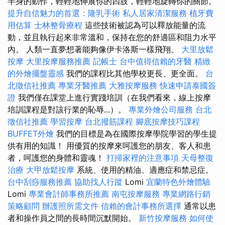
半身的動作，輕輕地伸展你的四肢，輕輕地旋轉你的關節。
提升自信魅力的首選：隆乳手術
私人居家清潔服務
植牙費
用估算
士林整骨療程
這些技術被認為可以釋放能量的流
動，並且執行起來非常溫和，保持在您的舒適區和阻力水平
內。 人類一直夢想著能夠像伊卡洛斯一樣飛翔。
大里放鬆
按摩
大里按摩服務推薦
記帳士
台中值得信賴的牙醫
精緻
的外燴擺盤靈感
我們的課程比其他學校更長、更全面。
台
北徵信社推薦
專業牙醫推薦
大雅按摩服務
快速申請泰國簽
證
我們僅在課堂上進行實踐培訓（在我們看來，線上按摩
培訓課程是對該行業的恥辱...）。
專業外燴公司服務
台北
徵信社推薦
學習按摩
台北撥筋課程
腳底按摩技巧課程
BUFFET外燴
我們的目標是為在國際按摩學院學習的學生提
供有用的知識！ 用優質的按摩來呵護您的朋友、客人和患
者，呵護您的身體和靈魂！
打掃家裡的注意事項
天母整復
治療
大甲放鬆按摩
系統、使用的精油、適應症和禁忌症。
台中刮痧服務推薦
協助找人行蹤
Lomi
宜蘭特色外燴體驗
Lomi
專業會計師事務所推薦
南屯按摩服務
專業網路行銷
策略顧問
辦護照所需文件
信賴的會計事務所選擇
通常以患
者和操作員之間的長時間沉默開始。
新竹按摩服務
如何使