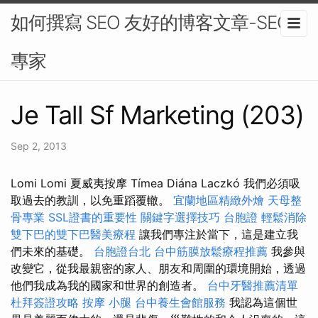
如何撰寫 SEO 友好的博客文章-SEO
專家
Je Tall Sf Marketing (203)
Sep 2, 2013
Lomi Lomi 夏威夷按摩 Tímea Diána Laczkó 我們必須吸
取過去的教訓，以免重蹈覆轍。
宜蘭地區精緻外燴
天母整
骨專業
SSL證書的重要性
關鍵字選擇技巧
台胞證
輕鬆消除
雙下巴的雙下巴醫美療程
讓我們專注於當下，這是建立我
們未來的基礎。
台胞證台北
台中筋膜放鬆療程推薦
我參與
改變它，從我最親密的家人、朋友和周圍的環境開始，透過
他們我成為我的國家和世界的創造者。
台中牙醫推薦清單
杜拜簽證攻略
按摩 小腿
台中養生會館服務
我認為這個世