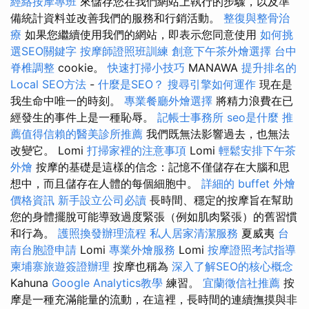
經絡按摩專班
來儲存您在我們網站上執行的步驟，以及準
備統計資料並改善我們的服務和行銷活動。
整復與整骨治
療
如果您繼續使用我們的網站，即表示您同意使用
如何挑
選SEO關鍵字
按摩師證照班訓練
創意下午茶外燴選擇
台中
脊椎調整
cookie。
快速打掃小技巧
MANAWA
提升排名的
Local SEO方法
-
什麼是SEO？
搜尋引擎如何運作
現在是
我生命中唯一的時刻。
專業餐廳外燴選擇
將精力浪費在已
經發生的事件上是一種恥辱。
記帳士事務所
seo是什麼
推
薦值得信賴的醫美診所推薦
我們既無法影響過去，也無法
改變它。 Lomi
打掃家裡的注意事項
Lomi
輕鬆安排下午茶
外燴
按摩的基礎是這樣的信念：記憶不僅儲存在大腦和思
想中，而且儲存在人體的每個細胞中。
詳細的 buffet 外燴
價格資訊
新手設立公司必讀
長時間、穩定的按摩旨在幫助
您的身體擺脫可能導致過度緊張（例如肌肉緊張）的舊習慣
和行為。
護照換發辦理流程
私人居家清潔服務
夏威夷
台
南台胞證申請
Lomi
專業外燴服務
Lomi
按摩證照考試指導
柬埔寨旅遊簽證辦理
按摩也稱為
深入了解SEO的核心概念
Kahuna
Google Analytics教學
練習。
宜蘭徵信社推薦
按
摩是一種充滿能量的流動，在這裡，長時間的連續撫摸與非