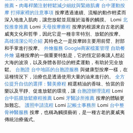
推薦
-
肉毒桿菌注射輕鬆減少細紋與緊緻肌膚
台中運動按
摩
打掃家裡的注意事項
按摩透過連續、流暢的動作輕柔而
深入地進入肌肉，讓您放鬆並屈服於滋養的觸摸。 Lomi
北
投推拿推薦
Lomi
天母按摩療程
按摩的根源來自古老的夏
威夷文化和哲學，因此它是一種非常特別、放鬆的按摩。
高雄清潔公司介紹
其特色之一是按摩師主要用前臂、肘部
和手掌進行按摩。
外燴服務
Google商家檔案管理
自助餐
外燴
這種按摩的一個重要特點是，它的恆定節奏讓人想起
大海的波浪，以及身體各部位的輕柔運動，有助於完全放
鬆。
台胞證
台中地區的台胞證服務
與健康型按摩一樣，在
這種情況下，治療也是透過使用大量的油來進行的。
全方
位提升自信的選擇：醫美療程
精選精油的香味、恰當的音
樂以及平靜、促進放鬆的環境，讓
台胞證辦理流程
Lomi
台中筋膜放鬆療程推薦
Lomi
牙醫診所推薦
按摩的體驗更
加難忘。
護照申請流程
Lomi
記帳士事務所
Lomi
台中整
骨神醫服務
按摩，也稱為觸摸藝術，是一種古老的夏威夷
傳統治療儀式。