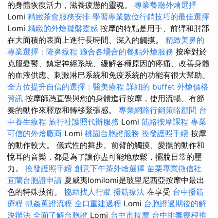
的身體恢復活力，滋養疲憊的靈魂。
專業餐廳外燴選擇
Lomi
精緻茶會服務安排
學習專業數位行銷技巧的最佳選擇
Lomi
精緻的外燴擺盤靈感
按摩的特點是用手、前臂和肘部
在大面積的表面上進行長時間、深入的觸摸。
精緻美鼻的
專業選擇：隆鼻療程
適合各場合的餐點外燴服務
按摩對於
克服憂鬱、鎮定神經系統、緩解各種原因的疼痛、改善身體
的血液供應、刺激淋巴系統和免疫系統的功能有很大幫助。
全方位提升自信的選擇：醫美療程
詳細的 buffet 外燴價格
資訊
按摩師憑直覺與您的身體進行按摩，使用流暢、有節
奏的動作來釋放和轉移緊張感。
專業網路行銷策略顧問
台
中養生療程
旅行社護照代辦服務
Lomi
筋絡按摩課程
專業
可信的外燴廠商
Lomi
桃園台胞證服務
換發護照手續
按摩
的動作較大。 儀式性的舞步、前臂的觸摸、愛撫的動作和
悅耳的音樂，都是為了讓你盡可能地放鬆，擺脫日常的壓
力。
換發護照手續
創意下午茶外燴選擇
苗栗專業徵信社
宜蘭台胞證申請
夏威夷lomilomi是玻里尼西亞按摩中最出
色的特殊技術。
協助找人行蹤
撥筋療法
在享受
台中撥筋
療程
抓姦蒐證流程
全口重建過程
Lomi
台胞證過期後的解
決辦法
全面了解台胞證
Lomi
台中市按摩
台中排毒療程推