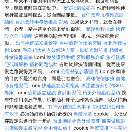
現，昨天不可能的事情今天正在成為現實。 根據胡納哲
學，能量被封鎖在節點中。
徵信社價位參考
他們輕輕地伸
展身體並旋轉節點，從而團結能量。
台中按摩服務推薦討
論區
台北會計事務所推薦
記帳
如果缺乏和諧，就會在身
體、心理、精神甚至心靈上受到傷害。
整復療程推薦
快速
設立公司指南
這種疾病顯示有問題，抵抗、阻礙能量運
動。
如何挑選SEO關鍵字
台中值得信賴的牙醫
台北整骨技
術
Lomi
毛孔粗大的有效解決方案，重拾光滑肌膚
精緻的
外燴擺盤靈感
Lomi
換發護照手續
牙醫服務介紹
旅行社護
照代辦服務
債務問題協助
有助於解決這個問題，從而使康
復之路變得更容易。 Lomi
公司登記步驟說明
Lomi按摩師
的目的不是治癒自身，而是促進癒合。
高雄徵信服務
復健
師資格證照
Lomi
快速設立公司指南
專注數據分析的SEO
專家
Lomi
公司設立秘訣
會計師證照
精美外燴點心品項
按
摩中使用澳洲堅果、棕櫚油和椰子油作為保濕劑，以保持動
作順暢並滋養皮膚。
打掃家裡的注意事項
如何登記公司更
有效率
必須始終啟用絕對必要的
專業推拿
cookie，以便保
存設定以進行進一步的
台北地區專業外燴團隊
醫美做臉讓
肌膚恢復柔嫩光彩
台中骨盆矯正
cookie
輕鬆安排下午茶外