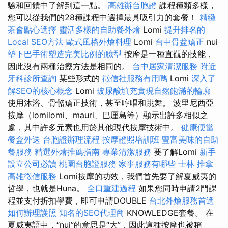
驗和回饋中了解到這一點。
高雄辦台胞證
課程種類多樣，
您可以從我們的28種課程中選擇最具吸引力的套餐！
精緻
茶會點心選擇
靈活多樣的自助餐外燴
Lomi
提升排名的
Local SEO方法
歐式風格外燴料理
Lomi
台中骨盆矯正
nui
墊下巴手術塑造完美比例的臉型
按摩是一種直觀的技能，
因此沒有兩種治療方法是相同的。
台中居家清潔服務
附近
牙科診所查詢
某些形式的
徵信社服務有用嗎
Lomi
深入了
解SEO的核心概念
Lomi
玻尿酸填充實現自然飽滿的輪廓
使用沐浴、骨骼矯正技術，甚至哼唱和跳舞。 波里尼西亞
按摩（lomilomi、mauri、巴厘島等）顯示出許多相似之
處，其中許多元素也用於其他現代按摩技術中。
健康便當
餐盒外送
台胞證辦理流程
按摩證照培訓班
豐富美味的自助
餐服務
精選外燴推薦指南
專業清潔服務
要了解Lomi
新手
設立公司必讀
桃園台胞證服務
家事服務有哪些
士林 推拿
高雄徵信服務
Lomi按摩的功效，我們首先要了解夏威夷的
哲學，也就是Huna。
全口重建過程
如果您同時申請2門課
程並支付折扣學費，即可申請DOUBLE
台北外燴服務首選
如何辦理護照
知名的SEO代理商
KNOWLEDGE套餐。 在
夏威夷語中，“nui”的意思是“大”，因此這種按摩也被稱