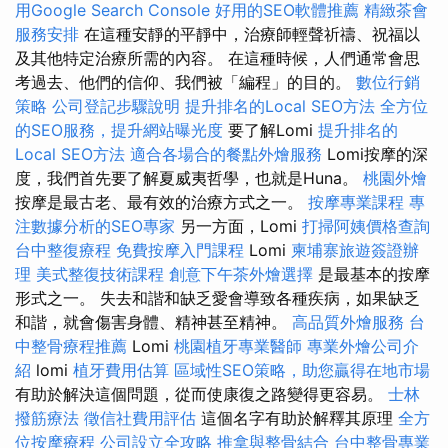
用Google Search Console
好用的SEO軟體推薦
精緻茶會
服務安排
在這種安靜的平靜中，治療師輕聲祈禱、祝福以
及其他特定治療所需的內容。 在這種時候，人們通常會思
考過去、他們的信仰、我們被「編程」的目的。
數位行銷
策略
公司登記步驟說明
提升排名的Local SEO方法
全方位
的SEO服務，提升網站曝光度
要了解Lomi
提升排名的
Local SEO方法
適合各場合的餐點外燴服務
Lomi按摩的深
度，我們首先要了解夏威夷哲學，也就是Huna。
桃園外燴
按摩是最古老、最有效的治療方式之一。
按摩專業課程
專
注數據分析的SEO專家
另一方面，Lomi
打掃阿姨價格查詢
台中整復療程
免費按摩入門課程
Lomi
柬埔寨旅遊簽證辦
理
美式整復技術課程
創意下午茶外燴選擇
是最基本的按摩
形式之一。 失去和諧和缺乏愛會導致各種疾病，如果缺乏
和諧，就會傷害身體、精神甚至精神。
高品質外燴服務
台
中整骨療程推薦
Lomi
桃園植牙專業醫師
專業外燴公司介
紹
lomi
植牙費用估算
區域性SEO策略，助您贏得在地市場
有助於解決這個問題，從而使康復之路變得更容易。
士林
撥筋療法
徵信社費用評估
這個名字有助於解釋其原理
全方
位按摩療程
公司設立全攻略
推拿與整骨結合
台中整骨專業