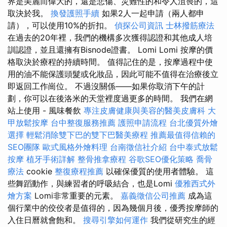
界是美麗而偉大的，還是悲傷、災難性的和令人沮喪的，這
取決於我。
換發護照手續
如果2人一起申請（兩人都申
請），可以使用10%的折扣。
偵探公司資訊
士林撥筋療法
在過去的20年裡，我們的機構多次獲得認證和其他成人培
訓認證，並且還擁有Bisnode證書。 Lomi Lomi 按摩的價
格取決於療程的持續時間。 值得記住的是，按摩過程中使
用的油不能保護頭髮或化妝品，因此可能不值得在治療後立
即返回工作崗位。 不過沒關係——如果你取消下午的計
劃，你可以在後洛米的天堂裡度過更多的時間。 我們在網
站上使用 - 風味餐飲
專注皮膚健康與美容的醫美皮膚科
大
甲放鬆按摩
台中整復服務推薦
護照申請流程
台北優質外燴
選擇
輕鬆消除雙下巴的雙下巴醫美療程
推薦最值得信賴的
SEO團隊
歐式風格外燴料理
台南徵信社介紹
台中泰式放鬆
按摩
植牙手術詳解
整骨推拿療程
谷歌SEO優化策略
喬骨
療法
cookie
整復療程推薦
以確保優質的使用者體驗。 這
些舞蹈動作，與練習者的呼吸結合，也是Lomi
優雅西式外
燴方案
Lomi非常重要的元素。
嘉義徵信公司推薦
成為這
個行業中的佼佼者是值得的，因為幾個月後，優秀按摩師的
入住日曆就會飽和。
搜尋引擎如何運作
我們從研究生的經