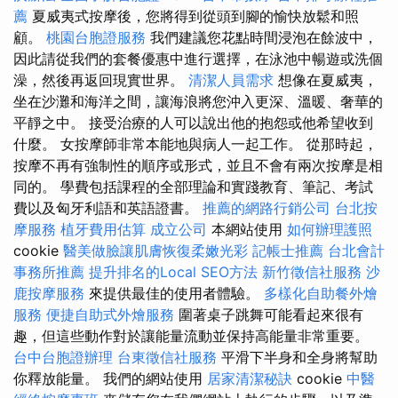
薦
夏威夷式按摩後，您將得到從頭到腳的愉快放鬆和照
顧。
桃園台胞證服務
我們建議您花點時間浸泡在餘波中，
因此請從我們的套餐優惠中進行選擇，在泳池中暢遊或洗個
澡，然後再返回現實世界。
清潔人員需求
想像在夏威夷，
坐在沙灘和海洋之間，讓海浪將您沖入更深、溫暖、奢華的
平靜之中。 接受治療的人可以說出他的抱怨或他希望收到
什麼。 女按摩師非常本能地與病人一起工作。 從那時起，
按摩不再有強制性的順序或形式，並且不會有兩次按摩是相
同的。 學費包括課程的全部理論和實踐教育、筆記、考試
費以及匈牙利語和英語證書。
推薦的網路行銷公司
台北按
摩服務
植牙費用估算
成立公司
本網站使用
如何辦理護照
cookie
醫美做臉讓肌膚恢復柔嫩光彩
記帳士推薦
台北會計
事務所推薦
提升排名的Local SEO方法
新竹徵信社服務
沙
鹿按摩服務
來提供最佳的使用者體驗。
多樣化自助餐外燴
服務
便捷自助式外燴服務
圍著桌子跳舞可能看起來很有
趣，但這些動作對於讓能量流動並保持高能量非常重要。
台中台胞證辦理
台東徵信社服務
平滑下半身和全身將幫助
你釋放能量。 我們的網站使用
居家清潔秘訣
cookie
中醫