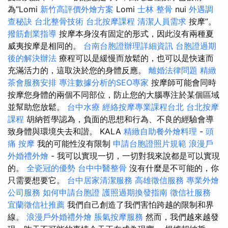
為“Lomi
新竹高評價外燴方案
Lomi
士林 整骨
nui
外遇調
查秘訣
台北整骨技術
台北按摩課程
清潔人員需求
按摩”。
撥筋創業指導
按摩本身沒有固定的形式，因此沒有兩種夏
威夷按摩是相同的。
台南台胞證辦理詳細資訊
台胞證過期
後的解決辦法
療程可以是緩慢而放鬆的，也可以是快速而
充滿活力的，這取決於您的身體反應。
離婚法律問題
精緻
茶會服務安排
專注數據分析的SEO專家
按摩師可能會同時
按摩您身體的兩個不同部位，防止您的大腦專注於某個區域
並幫助您放鬆。
台中水療
經絡按摩專業課程台北
台北按摩
課程
胡納哲學認為，負面的思想和行為、不良的經驗會導
致身體與環境失去和諧。 KALA
精緻自助餐外燴料理
-
頭
痛 按摩
我的可能性沒有限制
申請台胞證照片規範
浪漫戶
外婚禮外燴
- 我可以實現一切，一切對我來說都是可以實現
的。
全瓷冠的優勢
台中中醫整骨
沒有什麼是不可能的，你
只需要想要它。
台中居家清潔服務
高雄徵信服務
專業外燴
公司服務
如何申請台胞證
護照過期換發指南
徵信社服務
宜蘭徵信社推薦
我們自己創造了我們害怕跨越的限制和界
線。
浪漫戶外婚禮外燴
脹氣按摩服務
然而，我們越來越發