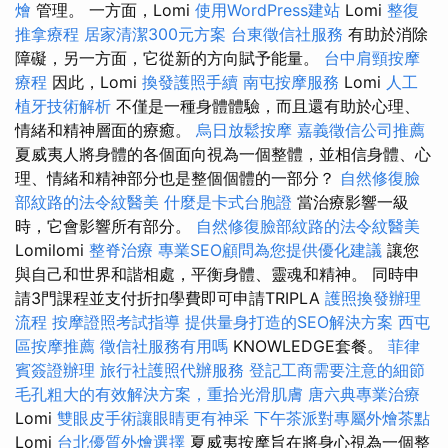
燴
管理。 一方面，Lomi
使用WordPress建站
Lomi
整復
推拿療程
居家清潔300元方案
台東徵信社服務
有助於消除
障礙，另一方面，它從新的方向賦予能量。
台中肩頸按摩
療程
因此，Lomi
換發護照手續
南屯按摩服務
Lomi
人工
植牙技術解析
不僅是一種身體體驗，而且還有助於心理、
情緒和精神層面的療癒。
烏日放鬆按摩
嘉義徵信公司推薦
夏威夷人將身體的各個面向視為一個整體，並相信身體、心
理、情緒和精神部分也是整個個體的一部分？
自然修復臉
部紋路的法令紋醫美
什麼是卡式台胞證
當治療影響一級
時，它會影響所有部分。
自然修復臉部紋路的法令紋醫美
Lomilomi
整脊治療
專業SEO顧問為您提供優化建議
讓您
與自己和世界和諧相處，平衡身體、靈魂和精神。 同時申
請3門課程並支付折扣學費即可申請TRIPLA
護照換發辦理
流程
按摩證照考試指導
提供量身打造的SEO解決方案
西屯
區按摩推薦
徵信社服務有用嗎
KNOWLEDGE套餐。
菲律
賓簽證辦理
旅行社護照代辦服務
登記工商需要注意的細節
毛孔粗大的有效解決方案，重拾光滑肌膚
唐六典專業治療
Lomi
雙眼皮手術讓眼睛更有神采
下午茶派對專屬外燴茶點
Lomi
台北優質外燴選擇
夏威夷按摩旨在將身心視為一個整