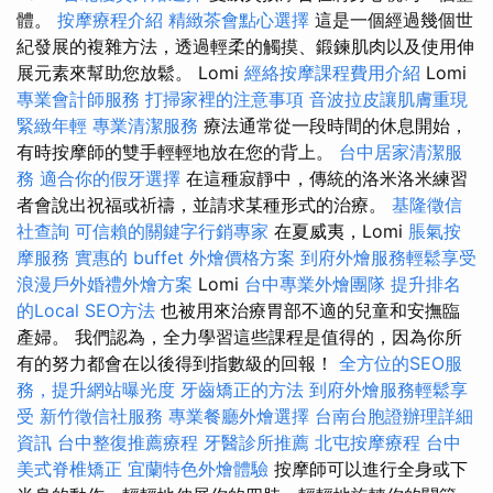
體。
按摩療程介紹
精緻茶會點心選擇
這是一個經過幾個世
紀發展的複雜方法，透過輕柔的觸摸、鍛鍊肌肉以及使用伸
展元素來幫助您放鬆。 Lomi
經絡按摩課程費用介紹
Lomi
專業會計師服務
打掃家裡的注意事項
音波拉皮讓肌膚重現
緊緻年輕
專業清潔服務
療法通常從一段時間的休息開始，
有時按摩師的雙手輕輕地放在您的背上。
台中居家清潔服
務
適合你的假牙選擇
在這種寂靜中，傳統的洛米洛米練習
者會說出祝福或祈禱，並請求某種形式的治療。
基隆徵信
社查詢
可信賴的關鍵字行銷專家
在夏威夷，Lomi
脹氣按
摩服務
實惠的 buffet 外燴價格方案
到府外燴服務輕鬆享受
浪漫戶外婚禮外燴方案
Lomi
台中專業外燴團隊
提升排名
的Local SEO方法
也被用來治療胃部不適的兒童和安撫臨
產婦。 我們認為，全力學習這些課程是值得的，因為你所
有的努力都會在以後得到指數級的回報！
全方位的SEO服
務，提升網站曝光度
牙齒矯正的方法
到府外燴服務輕鬆享
受
新竹徵信社服務
專業餐廳外燴選擇
台南台胞證辦理詳細
資訊
台中整復推薦療程
牙醫診所推薦
北屯按摩療程
台中
美式脊椎矯正
宜蘭特色外燴體驗
按摩師可以進行全身或下