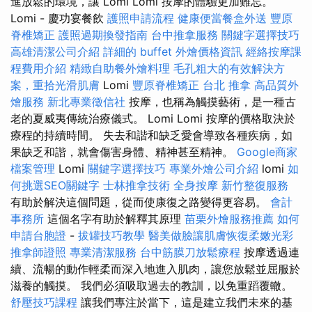
進放鬆的環境，讓 Lomi Lomi 按摩的體驗更加難忘。
Lomi - 慶功宴餐飲
護照申請流程
健康便當餐盒外送
豐原
脊椎矯正
護照過期換發指南
台中推拿服務
關鍵字選擇技巧
高雄清潔公司介紹
詳細的 buffet 外燴價格資訊
經絡按摩課
程費用介紹
精緻自助餐外燴料理
毛孔粗大的有效解決方
案，重拾光滑肌膚
Lomi
豐原脊椎矯正
台北 推拿
高品質外
燴服務
新北專業徵信社
按摩，也稱為觸摸藝術，是一種古
老的夏威夷傳統治療儀式。 Lomi Lomi 按摩的價格取決於
療程的持續時間。 失去和諧和缺乏愛會導致各種疾病，如
果缺乏和諧，就會傷害身體、精神甚至精神。
Google商家
檔案管理
Lomi
關鍵字選擇技巧
專業外燴公司介紹
lomi
如
何挑選SEO關鍵字
士林推拿技術
全身按摩
新竹整復服務
有助於解決這個問題，從而使康復之路變得更容易。
會計
事務所
這個名字有助於解釋其原理
苗栗外燴服務推薦
如何
申請台胞證
-
拔罐技巧教學
醫美做臉讓肌膚恢復柔嫩光彩
推拿師證照
專業清潔服務
台中筋膜刀放鬆療程
按摩透過連
續、流暢的動作輕柔而深入地進入肌肉，讓您放鬆並屈服於
滋養的觸摸。 我們必須吸取過去的教訓，以免重蹈覆轍。
舒壓技巧課程
讓我們專注於當下，這是建立我們未來的基