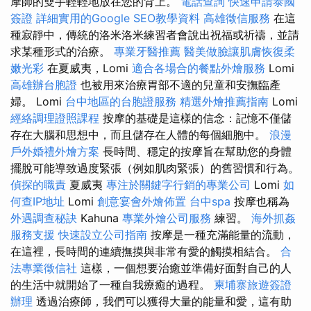
摩師的雙手輕輕地放在您的背上。
電話查詢
快速申請泰國
簽證
詳細實用的Google SEO教學資料
高雄徵信服務
在這
種寂靜中，傳統的洛米洛米練習者會說出祝福或祈禱，並請
求某種形式的治療。
專業牙醫推薦
醫美做臉讓肌膚恢復柔
嫩光彩
在夏威夷，Lomi
適合各場合的餐點外燴服務
Lomi
高雄辦台胞證
也被用來治療胃部不適的兒童和安撫臨產
婦。 Lomi
台中地區的台胞證服務
精選外燴推薦指南
Lomi
經絡調理證照課程
按摩的基礎是這樣的信念：記憶不僅儲
存在大腦和思想中，而且儲存在人體的每個細胞中。
浪漫
戶外婚禮外燴方案
長時間、穩定的按摩旨在幫助您的身體
擺脫可能導致過度緊張（例如肌肉緊張）的舊習慣和行為。
偵探的職責
夏威夷
專注於關鍵字行銷的專業公司
Lomi
如
何查IP地址
Lomi
創意宴會外燴佈置
台中spa
按摩也稱為
外遇調查秘訣
Kahuna
專業外燴公司服務
練習。
海外抓姦
服務支援
快速設立公司指南
按摩是一種充滿能量的流動，
在這裡，長時間的連續撫摸與非常有愛的觸摸相結合。
合
法專業徵信社
這樣，一個想要治癒並準備好面對自己的人
的生活中就開始了一種自我療癒的過程。
柬埔寨旅遊簽證
辦理
透過治療師，我們可以獲得大量的能量和愛，這有助