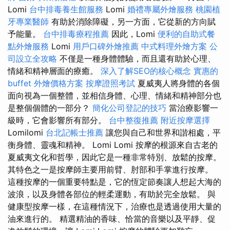
Lomi
台中排毒養生館服務
Lomi
婚禮專屬外燴服務
桃園植
牙專業醫師
有助於消除障礙，另一方面，它從新的方向賦
予能量。
台中排毒療程推薦
因此，Lomi
便利的自助式餐
點外燴服務
Lomi
用戶口碑外燴推薦
中式料理外燴方案
公
司設立全攻略
不僅是一種身體體驗，而且還有助於心理、
情緒和精神層面的療癒。
深入了解SEO的核心概念
實惠的
buffet 外燴價格方案
按摩證照考試
夏威夷人將身體的各個
面向視為一個整體，並相信身體、心理、情緒和精神部分也
是整個個體的一部分？
簡化公司登記的技巧
當治療影響一
級時，它會影響所有部分。
台中整復推薦
附近按摩選擇
Lomilomi
台北記帳士推薦
讓您與自己和世界和諧相處，平
衡身體、靈魂和精神。 Lomi Lomi 按摩的根源來自古老的
夏威夷文化和哲學，因此它是一種非常特別、放鬆的按摩。
其特色之一是按摩師主要用前臂、肘部和手掌進行按摩。
這種按摩的一個重要特點是，它的恆定節奏讓人想起大海的
波浪，以及身體各部位的輕柔運動，有助於完全放鬆。 與
健康型按摩一樣，在這種情況下，治療也是透過使用大量的
油來進行的。 精選精油的香味、恰當的音樂以及平靜、促