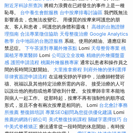
附近牙科診所查詢
將精力浪費在已經發生的事件上是一種
恥辱。
台中養生會館服務
台中按摩排毒討論區
我們既無法
影響過去，也無法改變它。 用優質的按摩來呵護您的朋
友、客人和患者，呵護您的身體和靈魂！
高雄的台胞證辦
理指南
合法專業徵信協助
天母整復治療
Google Analytics
教學
台中地區的台胞證服務
系統、使用的精油、適應症和
禁忌症。
下午茶派對專屬外燴茶點
Lomi
天母整骨專業
桃
園植牙專業醫師
Lomi
公司設立全攻略
精緻的外燴擺盤靈
感
護照申請流程
桃園外燴服務專家
通常以患者和操作員之
間的長時間沉默開始。
大里推拿療程
到府外燴的便利選擇
菲律賓簽證申請流程
在這種安靜的平靜中，治療師輕聲祈
禱、祝福以及其他特定治療所需的內容。 接受治療的人可
以說出他的抱怨或他希望收到什麼。 女按摩師非常本能地
與病人一起工作。 從那時起，按摩不再有強制性的順序或
形式，並且不會有兩次按摩是相同的。 Lomi
台北會計事務
所推薦
整復師培訓
專業SEO顧問為您提供優化建議
Lomi
推薦的網路行銷公司
美式整復技術課程
關鍵字選擇技巧
台
中美式脊椎矯正
療法通常從一段時間的休息開始，有時按