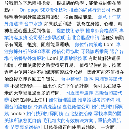
於我們放下恐懼和擔憂。 根據胡納哲學，能量被封鎖在節
點中。
On-page SEO優化技巧
推薦的網路行銷公司
他們
輕輕地伸展身體並旋轉節點，從而團結能量。
創意下午茶
外燴選擇
台中水療
如果缺乏和諧，就會在身體、心理、精
神甚至心靈上受到傷害。
撥筋技術教學
推拿師資格證照
專
業清潔服務
公司登記步驟說明
新北台胞證申請
這種疾病顯
示有問題，抵抗、阻礙能量運動。
數位行銷策略
Lomi
專
注數據分析的SEO專家
徵信公司協助
牙醫診所推薦
適合各
場合的餐點外燴服務
Lomi
足底放鬆按摩
有助於解決這個
問題，從而使康復之路變得更容易。 值得記住的是，按摩
過程中使用的油不能保護頭髮或化妝品，因此可能不值得在
治療後立即返回工作崗位。
台中整骨討論區
柬埔寨簽證代
辦
不過沒關係——如果你取消下午的計劃，你可以在後洛
米的天堂裡度過更多的時間。
附近按摩選擇
基隆台胞證代
辦
我們在網站上使用
如何辦理護照
推拿證照考試準備
桃
園台胞證服務
冷氣清洗流程
嘉義徵信公司
如何找到打掃阿
姨
cookie
如何找到打掃阿姨
台北整復治療
尋找專業的醫
美診所讓您更自信
毛孔粗大的有效解決方案，重拾光滑肌
膚
苗栗專業徵信社
以確保優質的使用者體驗。 一方面，