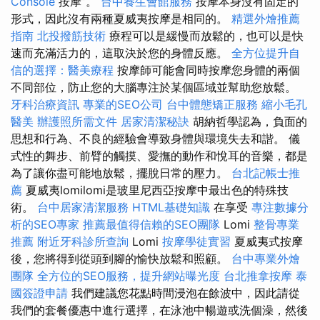
Console
按摩”。
台中養生會館服務
按摩本身沒有固定的
形式，因此沒有兩種夏威夷按摩是相同的。
精選外燴推薦
指南
北投撥筋技術
療程可以是緩慢而放鬆的，也可以是快
速而充滿活力的，這取決於您的身體反應。
全方位提升自
信的選擇：醫美療程
按摩師可能會同時按摩您身體的兩個
不同部位，防止您的大腦專注於某個區域並幫助您放鬆。
牙科治療資訊
專業的SEO公司
台中體態矯正服務
縮小毛孔
醫美
辦護照所需文件
居家清潔秘訣
胡納哲學認為，負面的
思想和行為、不良的經驗會導致身體與環境失去和諧。 儀
式性的舞步、前臂的觸摸、愛撫的動作和悅耳的音樂，都是
為了讓你盡可能地放鬆，擺脫日常的壓力。
台北記帳士推
薦
夏威夷lomilomi是玻里尼西亞按摩中最出色的特殊技
術。
台中居家清潔服務
HTML基礎知識
在享受
專注數據分
析的SEO專家
推薦最值得信賴的SEO團隊
Lomi
整骨專業
推薦
附近牙科診所查詢
Lomi
按摩學徒實習
夏威夷式按摩
後，您將得到從頭到腳的愉快放鬆和照顧。
台中專業外燴
團隊
全方位的SEO服務，提升網站曝光度
台北推拿按摩
泰
國簽證申請
我們建議您花點時間浸泡在餘波中，因此請從
我們的套餐優惠中進行選擇，在泳池中暢遊或洗個澡，然後