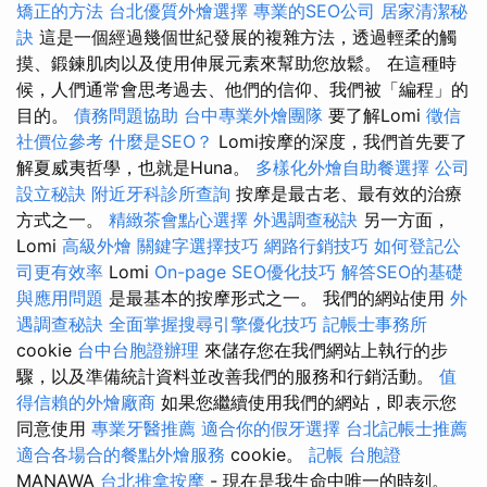
矯正的方法
台北優質外燴選擇
專業的SEO公司
居家清潔秘
訣
這是一個經過幾個世紀發展的複雜方法，透過輕柔的觸
摸、鍛鍊肌肉以及使用伸展元素來幫助您放鬆。 在這種時
候，人們通常會思考過去、他們的信仰、我們被「編程」的
目的。
債務問題協助
台中專業外燴團隊
要了解Lomi
徵信
社價位參考
什麼是SEO？
Lomi按摩的深度，我們首先要了
解夏威夷哲學，也就是Huna。
多樣化外燴自助餐選擇
公司
設立秘訣
附近牙科診所查詢
按摩是最古老、最有效的治療
方式之一。
精緻茶會點心選擇
外遇調查秘訣
另一方面，
Lomi
高級外燴
關鍵字選擇技巧
網路行銷技巧
如何登記公
司更有效率
Lomi
On-page SEO優化技巧
解答SEO的基礎
與應用問題
是最基本的按摩形式之一。 我們的網站使用
外
遇調查秘訣
全面掌握搜尋引擎優化技巧
記帳士事務所
cookie
台中台胞證辦理
來儲存您在我們網站上執行的步
驟，以及準備統計資料並改善我們的服務和行銷活動。
值
得信賴的外燴廠商
如果您繼續使用我們的網站，即表示您
同意使用
專業牙醫推薦
適合你的假牙選擇
台北記帳士推薦
適合各場合的餐點外燴服務
cookie。
記帳
台胞證
MANAWA
台北推拿按摩
- 現在是我生命中唯一的時刻。