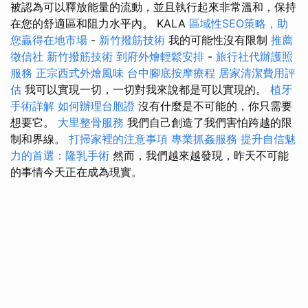
被認為可以釋放能量的流動，並且執行起來非常溫和，保持
在您的舒適區和阻力水平內。 KALA
區域性SEO策略，助
您贏得在地市場
-
新竹撥筋技術
我的可能性沒有限制
推薦
徵信社
新竹撥筋技術
到府外燴輕鬆安排
-
旅行社代辦護照
服務
正宗西式外燴風味
台中腳底按摩療程
居家清潔費用評
估
我可以實現一切，一切對我來說都是可以實現的。
植牙
手術詳解
如何辦理台胞證
沒有什麼是不可能的，你只需要
想要它。
大里整骨服務
我們自己創造了我們害怕跨越的限
制和界線。
打掃家裡的注意事項
專業抓姦服務
提升自信魅
力的首選：隆乳手術
然而，我們越來越發現，昨天不可能
的事情今天正在成為現實。