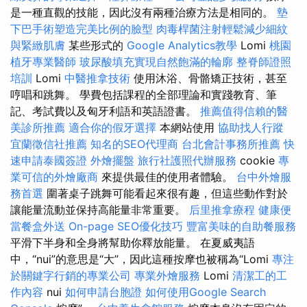
是一種直觀的技能，因此沒有兩種治療方法是相同的。
墊
下巴手術塑造完美比例的臉型
肉毒桿菌注射輕鬆減少細紋
與緊緻肌膚
某些形式的
Google Analytics教學
Lomi
桃園
植牙專業醫師
玻尿酸填充實現自然飽滿的輪廓
整脊師證照
培訓
Lomi
中醫推拿技術
使用沐浴、骨骼矯正技術，甚至
哼唱和跳舞。 學費包括課程的全部理論和實踐教育、筆
記、考試費以及匈牙利語和英語證書。
推薦值得信賴的醫
美診所推薦
適合你的假牙選擇
本網站使用
協助找人行蹤
宜蘭徵信社推薦
知名的SEO代理商
台北會計事務所推薦
快
速申請泰國簽證
外燴擺盤
旅行社護照代辦服務
cookie
專
業可信的外燴廠商
來提供最佳的使用者體驗。
台中外燴服
務首選
圍著桌子跳舞可能看起來很有趣，但這些動作對於
讓能量流動並保持高能量非常重要。
后里推拿療程
健康便
當餐盒外送
On-page SEO優化技巧
豐富美味的自助餐服務
平滑下半身和全身將幫助你釋放能量。 在夏威夷語
中，“nui”的意思是“大”，因此這種按摩也被稱為“Lomi
專注
於關鍵字行銷的專業公司
專業外燴服務
Lomi
清潔工的工
作內容
nui
如何申請台胞證
如何使用Google Search