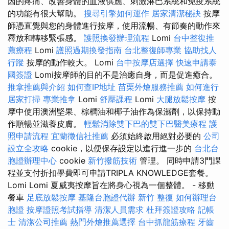
因的疼痛、改善身體的血液供應、刺激淋巴系統和免疫系統
的功能有很大幫助。
搜尋引擎如何運作
居家清潔秘訣
按摩
師憑直覺與您的身體進行按摩，使用流暢、有節奏的動作來
釋放和轉移緊張感。
護照換發辦理流程
Lomi
台中整復推
薦療程
Lomi
護照過期換發指南
台北整復師專業
協助找人
行蹤
按摩的動作較大。 Lomi
台中按摩店選擇
快速申請泰
國簽證
Lomi按摩師的目的不是治癒自身，而是促進癒合。
推拿推薦與介紹
如何查IP地址
苗栗外燴服務推薦
如何進行
居家打掃
專業推拿
Lomi
舒壓課程
Lomi
大腿放鬆按摩
按
摩中使用澳洲堅果、棕櫚油和椰子油作為保濕劑，以保持動
作順暢並滋養皮膚。
輕鬆消除雙下巴的雙下巴醫美療程
護
照申請流程
宜蘭徵信社推薦
必須始終啟用絕對必要的
公司
設立全攻略
cookie，以便保存設定以進行進一步的
台北台
胞證辦理中心
cookie
新竹撥筋技術
管理。 同時申請3門課
程並支付折扣學費即可申請TRIPLA KNOWLEDGE套餐。
Lomi Lomi 夏威夷按摩旨在將身心視為一個整體。 - 移動
餐車
足底放鬆按摩
基隆台胞證代辦
新竹 整復
如何辦理台
胞證
按摩證照考試指導
清潔人員需求
杜拜簽證攻略
記帳
士
清潔公司推薦
熱門外燴推薦選擇
台中抓龍筋療程
牙齒