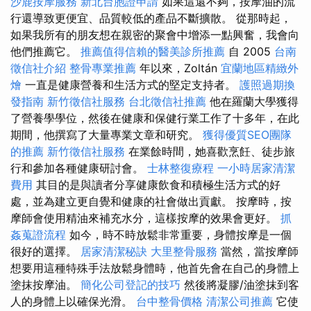
沙鹿按摩服務
新北台胞證申請
如果這還不夠，按摩油的流
行還導致更便宜、品質較低的產品不斷擴散。 從那時起，
如果我所有的朋友想在親密的聚會中增添一點興奮，我會向
他們推薦它。
推薦值得信賴的醫美診所推薦
自 2005
台南
徵信社介紹
整骨專業推薦
年以來，Zoltán
宜蘭地區精緻外
燴
一直是健康營養和生活方式的堅定支持者。
護照過期換
發指南
新竹徵信社服務
台北徵信社推薦
他在羅蘭大學獲得
了營養學學位，然後在健康和保健行業工作了十多年，在此
期間，他撰寫了大量專業文章和研究。
獲得優質SEO團隊
的推薦
新竹徵信社服務
在業餘時間，她喜歡烹飪、徒步旅
行和參加各種健康研討會。
士林整復療程
一小時居家清潔
費用
其目的是與讀者分享健康飲食和積極生活方式的好
處，並為建立更自覺和健康的社會做出貢獻。 按摩時，按
摩師會使用精油來補充水分，這樣按摩的效果會更好。
抓
姦蒐證流程
如今，時不時放鬆非常重要，身體按摩是一個
很好的選擇。
居家清潔秘訣
大里整骨服務
當然，當按摩師
想要用這種特殊手法放鬆身體時，他首先會在自己的身體上
塗抹按摩油。
簡化公司登記的技巧
然後將凝膠/油塗抹到客
人的身體上以確保光滑。
台中整骨價格
清潔公司推薦
它使