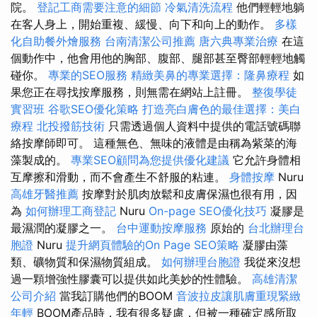
院。
登記工商需要注意的細節
冷氣清洗流程
他們輕輕地躺
在客人身上，開始重複、緩慢、向下和向上的動作。
多樣
化自助餐外燴服務
台南清潔公司推薦
唐六典專業治療
在這
個動作中，他會用他的胸部、腹部、腿部甚至臀部輕輕地觸
碰你。
專業的SEO服務
精緻美鼻的專業選擇：隆鼻療程
如
果您正在尋找按摩服務，則無需在網站上註冊。
整復學徒
實習班
谷歌SEO優化策略
打造亮白膚色的最佳選擇：美白
療程
北投撥筋技術
只需透過個人資料中提供的電話號碼聯
絡按摩師即可。 這種無色、無味的液體是由稱為紫菜的海
藻製成的。
專業SEO顧問為您提供優化建議
它允許身體相
互摩擦和滑動，而不會產生不舒服的粘連。
身體按摩
Nuru
高雄牙醫推薦
按摩對於肌肉放鬆和皮膚保濕也很有用，因
為
如何辦理工商登記
Nuru
On-page SEO優化技巧
凝膠是
最濕潤的凝膠之一。
台中運動按摩服務
原始的
台北辦理台
胞證
Nuru
提升網頁體驗的On Page SEO策略
凝膠由藻
類、礦物質和保濕物質組成。
如何辦理台胞證
我從來沒想
過一顆增強性膠囊可以提供如此美妙的性體驗。
高雄清潔
公司介紹
當我訂購他們的BOOM
音波拉皮讓肌膚重現緊緻
年輕
BOOM產品時，我有很多疑慮，但被一種確定感所取