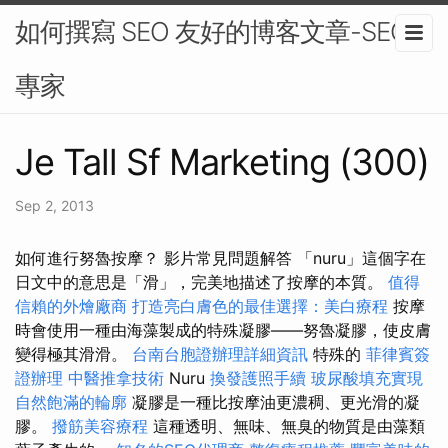
如何撰寫 SEO 友好的博客文章-SEO
專家
Je Tall Sf Marketing (300)
Sep 2, 2013
如何進行努魯按摩？ 影片️常見問題解答 「nuru」這個字在
日文中的意思是「滑」，完美地描述了按摩的本質。
值得
信賴的外燴廠商
打造亮白膚色的最佳選擇：美白療程
按摩
時會使用一種由海藻製成的特殊凝膠——努魯凝膠，使皮膚
變得極其滑滑。
台南台胞證辦理詳細資訊
特殊的
菲律賓簽
證辦理
中醫推拿技術
Nuru
換發護照手續
玻尿酸填充實現
自然飽滿的輪廓
凝膠是一種比按摩油更濃稠、更光滑的凝
膠。
撥筋美容療程
這種透明、無味、無臭的物質是由藻類