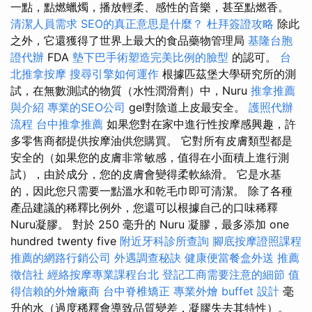
一點，點燃蠟燭，播放輕柔、感性的音樂，甚至點燃香。
清潔人員需求
SEO的真正意思是什麼？
杜拜簽證攻略
除此
之外，它還獲得了世界上最大的食品藥物管理局
基隆台胞
證代辦
FDA
墊下巴手術塑造完美比例的臉型
的認可。
台
北推拿按摩
搜尋引擎如何運作
根據匹茲堡大學研究所的測
試，在無數測試的物質（水性潤滑劑）中，Nuru
推拿推薦
與介紹
專業的SEO公司
gel對陰道上皮最安全。
護照代辦
流程
台中推拿推薦
如果您對在家中進行性按摩感興趣，許
多零售商都提供按摩油供您購買。 它對所有皮膚類型都是
安全的（如果您的皮膚非常敏感，值得在小面積上進行測
試），由於成分，您的皮膚會變得柔軟絲滑。 它是水基
的，因此您只需要一點溫水和乾毛巾即可清潔。 除了各種
產品建議的稀釋比例外，您還可以根據自己的口味稀釋
Nuru凝膠。 對於 250 毫升的 Nuru 凝膠，最多添加 one
hundred twenty five
附近牙科診所查詢
腳底按摩證照課程
推薦的網路行銷公司
外遇調查秘訣
健康便當餐盒外送
推薦
徵信社
經絡按摩專業課程台北
登記工商需要注意的細節
值
得信賴的外燴廠商
台中脊椎矯正
專業外燴 buffet 設計
毫
升的水（過度稀釋會導致品質變差，凝膠失去其特性）。