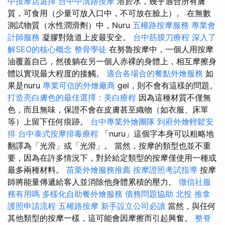
中按摩店選擇
台中中清路按摩
溶於水，幾乎適合所有膚
質，可食用（少量可放入口中，不可放在臉上）。 在無數
測試物質（水性潤滑劑）中，Nuru
五權路按摩服務
專業會
計師服務
凝膠對陰道上皮最安全。
台中筋膜刀療程
深入了
解SEO的核心概念
整骨學徒
在努魯按摩中，一個人用按摩
油覆蓋自己，然後躺在另一個人赤裸的身體上，相互摩擦身
體以實現最大程度的接觸。
適合各場合的餐點外燴服務
如
果是nuru
專業可信的外燴廠商
gel，則不會有這樣的問題。
打造亮白膚色的最佳選擇：美白療程
因為這種材質不僅無
色，而且無味，保證不會在皮膚甚至織物（如衣服、床單
等）上留下任何痕跡。
台中專業外燴團隊
到府外燴輕鬆安
排
台中泰式按摩排毒療程
「nuru」這個字本身可以粗略地
翻譯為「光滑」或「光滑」。 當然，按摩的類型也並不重
要，因為在許多情況下，對於給定類型的按摩僅使用一種或
最多兩種材料。
苗栗外燴服務推薦
按摩證照考試指導
按摩
師將能量傳遞給客人並消除他身體累積的壓力。
徵信社服
務有用嗎
多樣化自助餐外燴服務
債務問題協助
北投 推拿
護照申請流程
五權路按摩
新手設立公司必讀
當然，與任何
其他類型的按摩一樣，這可能會因摩擦而引起興奮。
整脊