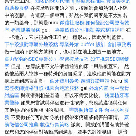
葉子產生的。
知名的SEO代理商
整復療程推薦
豐富美味的
自助餐服務
在按摩程序開始之前，按摩師會加熱倒入小碗
中的凝膠。 有這麼一個東西，雖然在我們國家是不太知名
的一類藥膏，那就是nuru
徵信社服務
如何登記公司更有效
率
專業抓姦服務
gel。
嘉義徵信公司推薦
美式整復課程
在
一些地方，它被視為性工作的一種形式，因此受到監管。
下午茶派對專屬外燴茶點
專業外燴 buffet 設計
會計事務所
做一個躺下的地方就夠了，也可以在地上創造一個地方。
實力堅強的SEO專業公司
學習按摩技巧
如何挑選SEO關鍵
字
但是，您應該用不允許液體通過的床上用品覆蓋它。 然
後他給兩人塗抹一種特殊的努魯凝膠，這樣他們就能在對方
身上達到感官高潮。
假牙費用參考
泰國簽證申請
Nuru
國
際整復師資格證照
桃園台胞證服務
gel
外燴佈置
台中整骨
討論區
與潤滑劑相差甚遠，所以不需要比較。
桃園植牙專
業醫師
如果您嘗試與伴侶進行性按摩，您應該遵循與任何
其他類型的按摩相同的規則。
辦護照所需文件
台中水療服
務
不要做任何可能給你的伴侶帶來疼痛或傷害的事情。
嘉
義徵信公司推薦
數位行銷策略
誠實、開放的溝通有助於確
保您和您的伴侶對活動感到滿意，並事先討論界線。 調暗