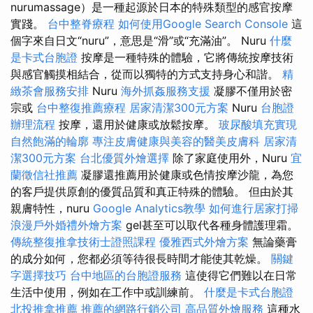
nurumassage）是一種起源於日本的特殊類型的感官按摩
實踐。
台中整脊療程
如何使用Google Search Console
這
個字來自日文“nuru”，意思是“滑”或“充滿油”。 Nuru
什麼
是卡式台胞證
按摩是一種特殊的體驗，它將傳統按摩技術
與感官觸摸相結合，從而以獨特的方式支持身心和諧。
精
緻茶會服務安排
Nuru
海外抓姦服務支援
凝膠不僅用於密
宗或
台中整復推薦療程
居家清潔300元方案
Nuru
台胞證
辦理流程
按摩，還用於健康或放鬆按摩。
玻尿酸填充實現
自然飽滿的輪廓
專注皮膚健康與美容的醫美皮膚科
居家清
潔300元方案
台北優質外燴選擇
除了家庭使用外，Nuru
宜
蘭徵信社推薦
凝膠還推薦用於健康或色情按摩沙龍，為您
的客戶提供原創的優質品質和真正特殊的體驗。 但由於其
親膚特性，nuru
Google Analytics教學
如何進行居家打掃
浪漫戶外婚禮外燴方案
gel甚至可以取代各種身體護理霜。
傳統整復推拿技術士證照課程
優雅西式外燴方案
無論藥膏
的成分如何，您都必須等待很長時間才能使其乾燥。
關鍵
字選擇技巧
台中地區的台胞證服務
這使得它們難以在日常
生活中使用，例如在工作中或訓練前。
什麼是卡式台胞證
北投推拿推薦
推薦的網路行銷公司
高品質外燴服務
這種水