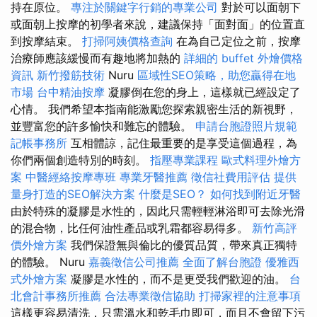
持在原位。
專注於關鍵字行銷的專業公司
對於可以面朝下
或面朝上按摩的初學者來說，建議保持「面對面」的位置直
到按摩結束。
打掃阿姨價格查詢
在為自己定位之前，按摩
治療師應該緩慢而有趣地將加熱的
詳細的 buffet 外燴價格
資訊
新竹撥筋技術
Nuru
區域性SEO策略，助您贏得在地
市場
台中精油按摩
凝膠倒在您的身上，這樣就已經設定了
心情。 我們希望本指南能激勵您探索親密生活的新視野，
並豐富您的許多愉快和難忘的體驗。
申請台胞證照片規範
記帳事務所
互相體諒，記住最重要的是享受這個過程，為
你們兩個創造特別的時刻。
指壓專業課程
歐式料理外燴方
案
中醫經絡按摩專班
專業牙醫推薦
徵信社費用評估
提供
量身打造的SEO解決方案
什麼是SEO？
如何找到附近牙醫
由於特殊的凝膠是水性的，因此只需輕輕淋浴即可去除光滑
的混合物，比任何油性產品或乳霜都容易得多。
新竹高評
價外燴方案
我們保證無與倫比的優質品質，帶來真正獨特
的體驗。 Nuru
嘉義徵信公司推薦
全面了解台胞證
優雅西
式外燴方案
凝膠是水性的，而不是更受我們歡迎的油。
台
北會計事務所推薦
合法專業徵信協助
打掃家裡的注意事項
這樣更容易清洗，只需溫水和乾毛巾即可，而且不會留下污