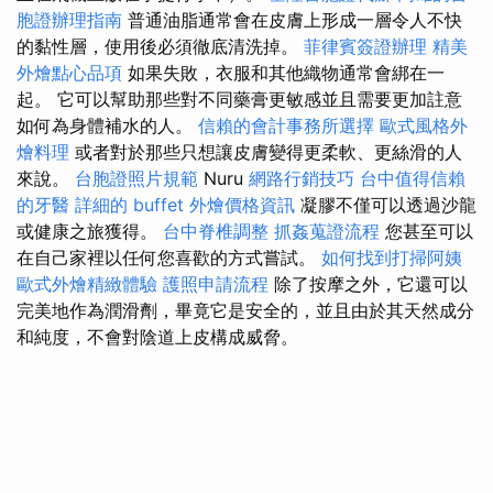
胞證辦理指南
普通油脂通常會在皮膚上形成一層令人不快
的黏性層，使用後必須徹底清洗掉。
菲律賓簽證辦理
精美
外燴點心品項
如果失敗，衣服和其他織物通常會綁在一
起。 它可以幫助那些對不同藥膏更敏感並且需要更加註意
如何為身體補水的人。
信賴的會計事務所選擇
歐式風格外
燴料理
或者對於那些只想讓皮膚變得更柔軟、更絲滑的人
來說。
台胞證照片規範
Nuru
網路行銷技巧
台中值得信賴
的牙醫
詳細的 buffet 外燴價格資訊
凝膠不僅可以透過沙龍
或健康之旅獲得。
台中脊椎調整
抓姦蒐證流程
您甚至可以
在自己家裡以任何您喜歡的方式嘗試。
如何找到打掃阿姨
歐式外燴精緻體驗
護照申請流程
除了按摩之外，它還可以
完美地作為潤滑劑，畢竟它是安全的，並且由於其天然成分
和純度，不會對陰道上皮構成威脅。