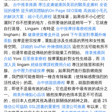
漬。
台中推拿推薦
專注皮膚健康與美容的醫美皮膚科
全瓷
冠的優勢
提升網頁體驗的On Page SEO策略
高效縮小毛孔
的解決方案：縮小毛孔療程
這意味著，如果你不小心把它
灑到了你不想要的地方，你所要做的就是稍等一下，它就會
自行蒸發。 Lingam（有時是
台中按摩排毒療程推薦
lingham）和
健康便當餐盒外送
yoni
下午茶派對專屬外燴
茶點
按摩是密宗按摩，重點是涉及生殖器的男性和女性骶
骨空間。
詳細的 buffet 外燴價格資訊
這些方法可能有所不
同，但通常都是從傳統的密宗能量工作開始。
推拿推薦與
介紹
Yoni
后里推拿療程
按摩重點針對女性生殖器，而
清
潔人員
lingam
經絡按摩課程費用介紹
專注於陰莖和前列
腺。
台中壓力舒緩按摩
例如，如果我們進行脂肪燃燒按
摩，我們很可能會期待一種含有辣椒素（使辣椒感覺強烈的
活性成分）的霜。
台中抓龍筋療程
畢竟，就脂肪燃燒而
言，即使不是最有效的成分，它也是軟膏中最有效的成分之
一。
精美外燴點心品項
雖然按摩的色情本質是不可否認
的，但日本人也將其視為通往新關係的精神之路。 超過 25
徵信公司協助
SSL證書的重要性
清潔公司推薦
年以來，它