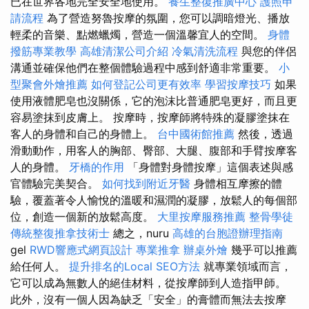
已在世界各地完全安全地使用。
養生整復推廣中心
護照申
請流程
為了營造努魯按摩的氛圍，您可以調暗燈光、播放
輕柔的音樂、點燃蠟燭，營造一個溫馨宜人的空間。
身體
撥筋專業教學
高雄清潔公司介紹
冷氣清洗流程
與您的伴侶
溝通並確保他們在整個體驗過程中感到舒適非常重要。
小
型聚會外燴推薦
如何登記公司更有效率
學習按摩技巧
如果
使用液體肥皂也沒關係，它的泡沫比普通肥皂更好，而且更
容易塗抹到皮膚上。 按摩時，按摩師將特殊的凝膠塗抹在
客人的身體和自己的身體上。
台中國術館推薦
然後，透過
滑動動作，用客人的胸部、臀部、大腿、腹部和手臂按摩客
人的身體。
牙橋的作用
「身體對身體按摩」這個表述與感
官體驗完美契合。
如何找到附近牙醫
身體相互摩擦的體
驗，覆蓋著令人愉悅的溫暖和濕潤的凝膠，放鬆人的每個部
位，創造一個新的放鬆高度。
大里按摩服務推薦
整骨學徒
傳統整復推拿技術士
總之，nuru
高雄的台胞證辦理指南
gel
RWD響應式網頁設計
專業推拿
辦桌外燴
幾乎可以推薦
給任何人。
提升排名的Local SEO方法
就專業領域而言，
它可以成為無數人的絕佳材料，從按摩師到人造指甲師。
此外，沒有一個人因為缺乏「安全」的膏體而無法去按摩