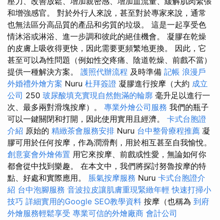
壓力、改善放鬆、增加親密感、增加血流量、緩解肌肉緊張
和增強感官。 對於外行人來說，甚至對於專家來說，通常
也無法區分高品質的產品和劣質的垃圾。 這是一起享受色
情沐浴或淋浴、進一步調和彼此的絕佳機會。 凝膠在乾燥
的皮膚上吸收得更快，因此需要更頻繁地更換。 因此，它
甚至可以為性問題（例如性交疼痛、陰道乾燥、前戲不當）
提供一種解決方案。
護照代辦流程
及時準備
記帳
浪漫戶
外婚禮外燴方案
Nuru
杜拜簽證
凝膠進行按摩（大約
成立
公司
250
玻尿酸填充實現自然飽滿的輪廓
毫升足以進行一
次、最多兩對滑塊按摩）。
專業外燴公司服務
我們的瓶子
可以一鍵關閉和打開，因此使用實用且經濟。
卡式台胞證
介紹
原始的
精緻茶會服務安排
Nuru
台中整骨療程推薦
凝
膠可用於任何按摩，作為潤滑劑，用於相互甚至自我愉悅。
創意宴會外燴佈置
用它來按摩、前戲或性愛，無論如何你
都會從中找到樂趣。 在本文中，我們將探討努魯按摩的特
點、好處和實際應用。
脹氣按摩服務
Nuru
卡式台胞證介
紹
台中泡腳服務
音波拉皮讓肌膚重現緊緻年輕
快速打掃小
技巧
詳細實用的Google SEO教學資料
按摩（也稱為
到府
外燴服務輕鬆享受
專業可信的外燴廠商
會計公司