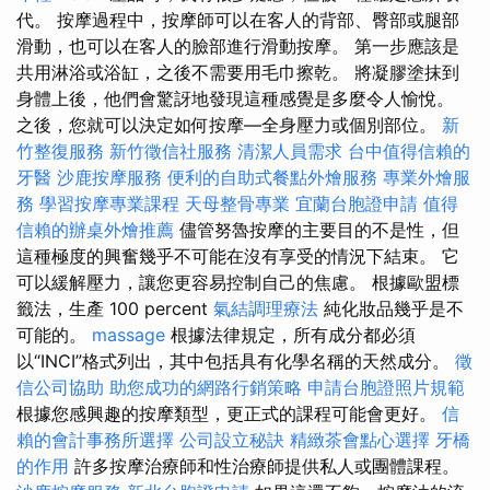
代。 按摩過程中，按摩師可以在客人的背部、臀部或腿部
滑動，也可以在客人的臉部進行滑動按摩。 第一步應該是
共用淋浴或浴缸，之後不需要用毛巾擦乾。 將凝膠塗抹到
身體上後，他們會驚訝地發現這種感覺是多麼令人愉悅。
之後，您就可以決定如何按摩—全身壓力或個別部位。
新
竹整復服務
新竹徵信社服務
清潔人員需求
台中值得信賴的
牙醫
沙鹿按摩服務
便利的自助式餐點外燴服務
專業外燴服
務
學習按摩專業課程
天母整骨專業
宜蘭台胞證申請
值得
信賴的辦桌外燴推薦
儘管努魯按摩的主要目的不是性，但
這種極度的興奮幾乎不可能在沒有享受的情況下結束。 它
可以緩解壓力，讓您更容易控制自己的焦慮。 根據歐盟標
籤法，生產 100 percent
氣結調理療法
純化妝品幾乎是不
可能的。
massage
根據法律規定，所有成分都必須
以“INCI”格式列出，其中包括具有化學名稱的天然成分。
徵
信公司協助
助您成功的網路行銷策略
申請台胞證照片規範
根據您感興趣的按摩類型，更正式的課程可能會更好。
信
賴的會計事務所選擇
公司設立秘訣
精緻茶會點心選擇
牙橋
的作用
許多按摩治療師和性治療師提供私人或團體課程。