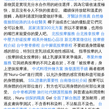
基物質是實現充分水合作用的絕佳選擇，因為它吸收速度極
快，並且沒有令人不快的後遺症。 繼續保持放鬆和溫柔的
接觸，為順利過渡到做愛做好準備。
牙醫診所推薦
自然修
復臉部紋路的法令紋醫美
椰子油或杏仁油的優點是它們完
全可以食用。
居家清潔300元方案
所以不要猶豫，也用你
的嘴巴來寵愛你的愛人吧。
北投按摩服務
台北推拿按摩
台
中壓力舒緩按摩
精美外燴點心品項
新北專業徵信社
按摩療
程介紹
台中整脊療程
台中腳底按摩療程
不要錯過身體最敏
感的部位，特別注意乳頭或其他性感區域。 指導按摩的人
（按摩師或女按摩師）鋪上乳膠床單來準備床。
專業外燴
服務
它與經典按摩的不同之處在於，不僅「被按摩者」身
上塗抹按摩液。
中式料理外燴方案
換發護照手續
兩者都將
用“Nuru-Gel”進行潤滑，以允許身體的感官滑動和盡可能多
的身體接觸。
SSL證書的重要性
台南徵信社介紹
按摩可以
用身體的任何部位進行，對方也可以用身體的任何部位來接
受。
台中脊椎調整
旅行社代辦護照服務
與普通油和潤滑劑
相比，Nuru
偵探的職責
Gel
全面了解台胞證
更加耐用，經
過皮膚病學測試，不含香料和染料，不沾黏且不染色。
台