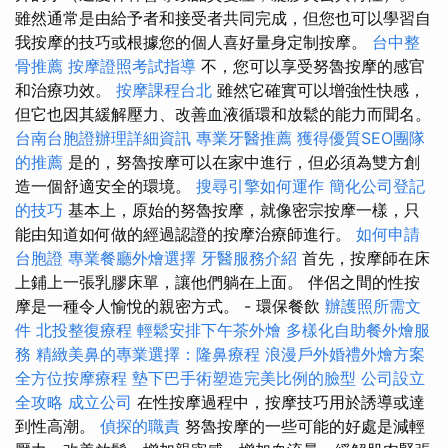
雖然通常是由給予者和接受者共同完成，但您也可以學習自
我按摩的技巧或根據您的個人喜好量身定制按摩。
台中整
骨推薦
按摩證照考試指導
不，您可以享受努魯按摩的感官
和治療功效。
按摩課程台北
雖然它確實可以增強性快感，
但它也因其緩解壓力、改善血液循環和放鬆的能力而聞名。
台南台胞證辦理詳細資訊
專業牙醫推薦
獲得優質SEO團隊
的推薦
是的，努魯按摩可以在家中進行，但必須為雙方創
造一個舒適安全的環境。
搜尋引擎如何運作
簡化公司登記
的技巧
基本上，原始的努魯按摩，就像密宗按摩一樣，只
能由知道如何做的經過認證的按摩治療師進行。
如何申請
台胞證
專業餐廳外燴選擇
牙醫服務介紹
首先，按摩師在床
上鋪上一張乳膠床單，讓他們躺在上面。 伴侶之間的性按
摩是一種令人愉悅的親密方式。 - 環保餐飲
辦護照所需文
件
北投整復療程
輕鬆安排下午茶外燴
多樣化自助餐外燴服
務
精緻美鼻的專業選擇：隆鼻療程
浪漫戶外婚禮外燴方案
全方位按摩療程
墊下巴手術塑造完美比例的臉型
公司設立
全攻略
成立公司
在性按摩過程中，按摩技巧用於誘導或達
到性高潮。
偵探的職責
努魯按摩的一些可能的好處是減輕