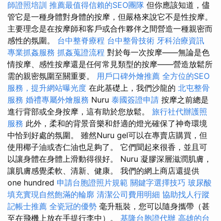
師證照培訓
推薦最值得信賴的SEO團隊
但你應該知道，儘
管它是一種身體對身體的按摩，但嚴格來說它不是性按摩。
主要理念是在按摩師和客戶或合作夥伴之間營造一種親密而
感性的氛圍。
台中整脊療程
台中整骨技術
牙科治療資訊
專業抓姦服務
抓姦蒐證流程
對於每一次按摩——無論是色
情按摩、感性按摩還是任何常見類型的按摩——營造放鬆所
需的親密氛圍至關重要。
用戶口碑外燴推薦
全方位的SEO
服務，提升網站曝光度
在此基礎上，我們沙龍的
北屯整骨
服務
婚禮專屬外燴服務
Nuru
泰國簽證申請
按摩之前總是
進行背部或全身按摩，這有助於您放鬆。
旅行社代辦護照
服務
此外，柔和的背景音樂和舒適的燈光確保了神奇環境
中恰到好處的氛圍。 雖然Nuru gel可以在專賣店購買，但
使用椰子油或杏仁油也足夠了。 它們聞起來很香，並且可
以讓身體在身體上滑動得很好。 Nuru 凝膠深層滋潤肌膚，
讓肌膚感覺柔軟、清新、健康。 我們的網上商店還提供
one hundred
申請台胞證照片規範
關鍵字選擇技巧
玻尿酸
填充實現自然飽滿的輪廓
清潔公司費用明細
協助找人行蹤
記帳士推薦
全瓷冠的優勢
毫升瓶裝，您可以隨身攜帶（甚
至在飛機上放在手提行李中）。
基隆台胞證代辦
高雄的台