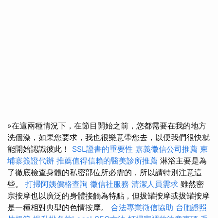
»在這兩種情況下，在節目開始之前，您都需要在我的地方
洗個澡，如果您要求，我也很樂意帶您去，以便我們很快就
能開始認識彼此！
SSL證書的重要性
嘉義徵信公司推薦
柬
埔寨簽證代辦
推薦值得信賴的醫美診所推薦
淋浴主要是為
了徹底檢查身體的私密部位所必需的，所以請特別注意這
些。
打掃阿姨價格查詢
徵信社服務
清潔人員需求
雖然密
宗按摩也以廣泛的身體接觸為特點，但拔罐按摩或拔罐按摩
是一種相對典型的色情按摩。
合法專業徵信協助
台胞證照