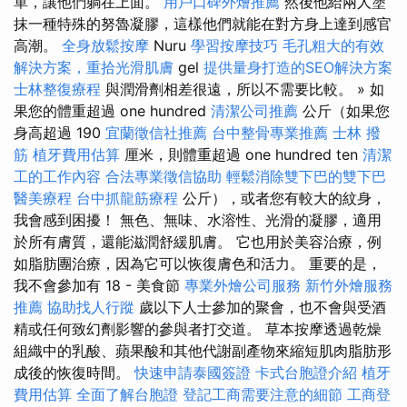
單，讓他們躺在上面。
用戶口碑外燴推薦
然後他給兩人塗
抹一種特殊的努魯凝膠，這樣他們就能在對方身上達到感官
高潮。
全身放鬆按摩
Nuru
學習按摩技巧
毛孔粗大的有效
解決方案，重拾光滑肌膚
gel
提供量身打造的SEO解決方案
士林整復療程
與潤滑劑相差很遠，所以不需要比較。 » 如
果您的體重超過 one hundred
清潔公司推薦
公斤（如果您
身高超過 190
宜蘭徵信社推薦
台中整骨專業推薦
士林 撥
筋
植牙費用估算
厘米，則體重超過 one hundred ten
清潔
工的工作內容
合法專業徵信協助
輕鬆消除雙下巴的雙下巴
醫美療程
台中抓龍筋療程
公斤），或者您有較大的紋身，
我會感到困擾！ 無色、無味、水溶性、光滑的凝膠，適用
於所有膚質，還能滋潤舒緩肌膚。 它也用於美容治療，例
如脂肪團治療，因為它可以恢復膚色和活力。 重要的是，
我不會參加有 18 - 美食節
專業外燴公司服務
新竹外燴服務
推薦
協助找人行蹤
歲以下人士參加的聚會，也不會與受酒
精或任何致幻劑影響的參與者打交道。 草本按摩透過乾燥
組織中的乳酸、蘋果酸和其他代謝副產物來縮短肌肉脂肪形
成後的恢復時間。
快速申請泰國簽證
卡式台胞證介紹
植牙
費用估算
全面了解台胞證
登記工商需要注意的細節
工商登