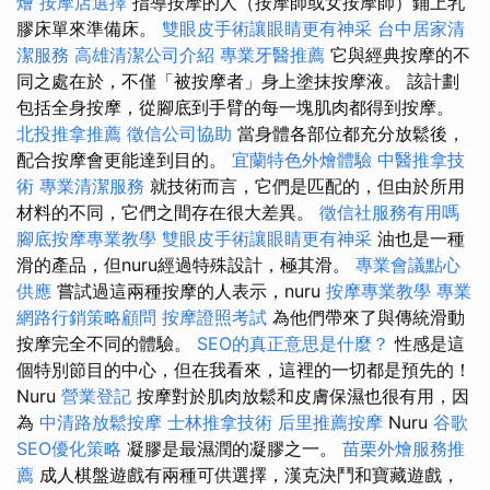
燴
按摩店選擇
指導按摩的人（按摩師或女按摩師）鋪上乳
膠床單來準備床。
雙眼皮手術讓眼睛更有神采
台中居家清
潔服務
高雄清潔公司介紹
專業牙醫推薦
它與經典按摩的不
同之處在於，不僅「被按摩者」身上塗抹按摩液。 該計劃
包括全身按摩，從腳底到手臂的每一塊肌肉都得到按摩。
北投推拿推薦
徵信公司協助
當身體各部位都充分放鬆後，
配合按摩會更能達到目的。
宜蘭特色外燴體驗
中醫推拿技
術
專業清潔服務
就技術而言，它們是匹配的，但由於所用
材料的不同，它們之間存在很大差異。
徵信社服務有用嗎
腳底按摩專業教學
雙眼皮手術讓眼睛更有神采
油也是一種
滑的產品，但nuru經過特殊設計，極其滑。
專業會議點心
供應
嘗試過這兩種按摩的人表示，nuru
按摩專業教學
專業
網路行銷策略顧問
按摩證照考試
為他們帶來了與傳統滑動
按摩完全不同的體驗。
SEO的真正意思是什麼？
性感是這
個特別節目的中心，但在我看來，這裡的一切都是預先的！
Nuru
營業登記
按摩對於肌肉放鬆和皮膚保濕也很有用，因
為
中清路放鬆按摩
士林推拿技術
后里推薦按摩
Nuru
谷歌
SEO優化策略
凝膠是最濕潤的凝膠之一。
苗栗外燴服務推
薦
成人棋盤遊戲有兩種可供選擇，漢克決鬥和寶藏遊戲，