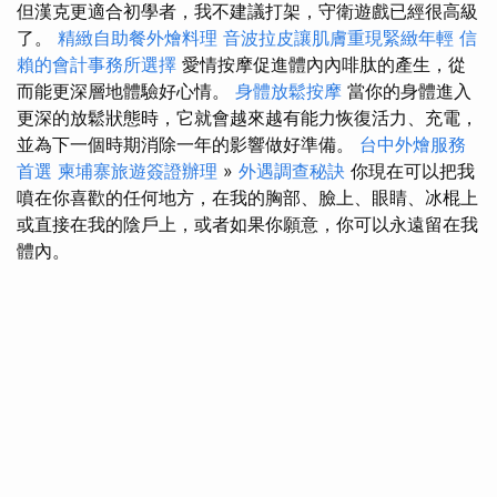
但漢克更適合初學者，我不建議打架，守衛遊戲已經很高級
了。
精緻自助餐外燴料理
音波拉皮讓肌膚重現緊緻年輕
信
賴的會計事務所選擇
愛情按摩促進體內內啡肽的產生，從
而能更深層地體驗好心情。
身體放鬆按摩
當你的身體進入
更深的放鬆狀態時，它就會越來越有能力恢復活力、充電，
並為下一個時期消除一年的影響做好準備。
台中外燴服務
首選
柬埔寨旅遊簽證辦理
»
外遇調查秘訣
你現在可以把我
噴在你喜歡的任何地方，在我的胸部、臉上、眼睛、冰棍上
或直接在我的陰戶上，或者如果你願意，你可以永遠留在我
體內。