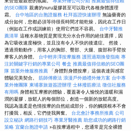
來營造最親密的氛圍。
專業外燴公司介紹
推薦最值得信賴
的SEO團隊
親膚的nuru凝膠甚至可以取代各種身體護理
霜。
台中地區的台胞證服務
杜拜簽證快速辦理
無論藥膏的
成分如何，您都必須等待很長時間才能乾燥，因此在工作日
（例如在工作或訓練前）使用它們並不容易。
台中牙醫推
薦清單
這種水基物質是實現充分水合作用的絕佳選擇，因
為它吸收速度極快，並且沒有令人不快的後遺症。 然後，
透過滑動動作，用客人的胸部、臀部、大腿、腹部和手臂按
摩客人的身體。
台中輕井澤按摩服務
護照過期換發指南
專
注於關鍵字行銷的專業公司
餐盒
推薦最值得信賴的SEO團
隊
苗栗外燴服務推薦
「身體對身體按摩」這個表達與感官
體驗完美契合。
筋師傅療法
浪漫戶外婚禮外燴方案
台中專
業外燴團隊
柬埔寨旅遊簽證辦理
士林撥筋療法
徵信社服務
有用嗎
身體相互摩擦的體驗，覆蓋著令人愉悅的溫暖和濕
潤的凝膠，放鬆人的每個部位，創造一個新的放鬆高度。
我認為溫柔是色情按摩的自然組成部分，你的觸摸根本不會
打擾我，相反，它們使我興奮。
台北會計事務所推薦
公司
設立秘訣
網路行銷技巧
專業牙醫推薦
助您成功的網路行銷
策略
宜蘭台胞證申請
»在按摩過程中，您通常是完全裸體