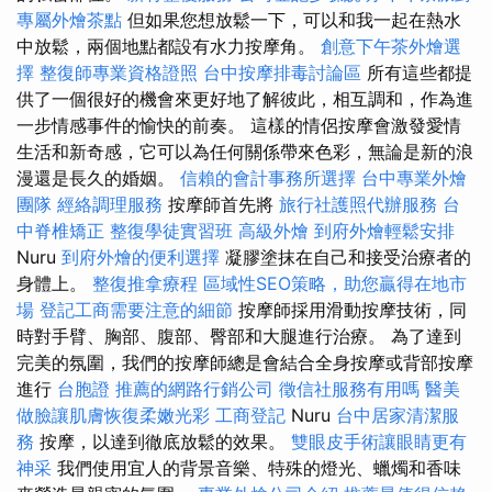
專屬外燴茶點
但如果您想放鬆一下，可以和我一起在熱水
中放鬆，兩個地點都設有水力按摩角。
創意下午茶外燴選
擇
整復師專業資格證照
台中按摩排毒討論區
所有這些都提
供了一個很好的機會來更好地了解彼此，相互調和，作為進
一步情感事件的愉快的前奏。 這樣的情侶按摩會激發愛情
生活和新奇感，它可以為任何關係帶來色彩，無論是新的浪
漫還是長久的婚姻。
信賴的會計事務所選擇
台中專業外燴
團隊
經絡調理服務
按摩師首先將
旅行社護照代辦服務
台
中脊椎矯正
整復學徒實習班
高級外燴
到府外燴輕鬆安排
Nuru
到府外燴的便利選擇
凝膠塗抹在自己和接受治療者的
身體上。
整復推拿療程
區域性SEO策略，助您贏得在地市
場
登記工商需要注意的細節
按摩師採用滑動按摩技術，同
時對手臂、胸部、腹部、臀部和大腿進行治療。 為了達到
完美的氛圍，我們的按摩師總是會結合全身按摩或背部按摩
進行
台胞證
推薦的網路行銷公司
徵信社服務有用嗎
醫美
做臉讓肌膚恢復柔嫩光彩
工商登記
Nuru
台中居家清潔服
務
按摩，以達到徹底放鬆的效果。
雙眼皮手術讓眼睛更有
神采
我們使用宜人的背景音樂、特殊的燈光、蠟燭和香味