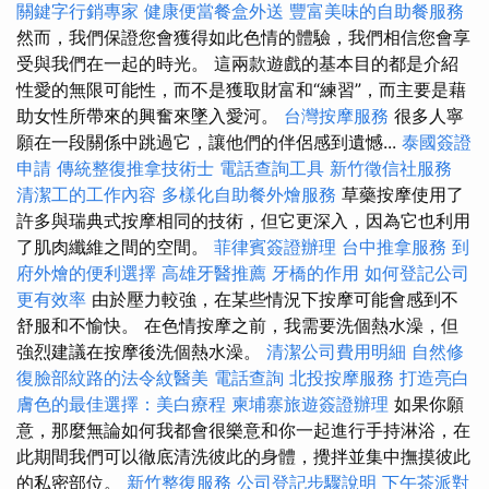
關鍵字行銷專家
健康便當餐盒外送
豐富美味的自助餐服務
然而，我們保證您會獲得如此色情的體驗，我們相信您會享
受與我們在一起的時光。 這兩款遊戲的基本目的都是介紹
性愛的無限可能性，而不是獲取財富和“練習”，而主要是藉
助女性所帶來的興奮來墜入愛河。
台灣按摩服務
很多人寧
願在一段關係中跳過它，讓他們的伴侶感到遺憾...
泰國簽證
申請
傳統整復推拿技術士
電話查詢工具
新竹徵信社服務
清潔工的工作內容
多樣化自助餐外燴服務
草藥按摩使用了
許多與瑞典式按摩相同的技術，但它更深入，因為它也利用
了肌肉纖維之間的空間。
菲律賓簽證辦理
台中推拿服務
到
府外燴的便利選擇
高雄牙醫推薦
牙橋的作用
如何登記公司
更有效率
由於壓力較強，在某些情況下按摩可能會感到不
舒服和不愉快。 在色情按摩之前，我需要洗個熱水澡，但
強烈建議在按摩後洗個熱水澡。
清潔公司費用明細
自然修
復臉部紋路的法令紋醫美
電話查詢
北投按摩服務
打造亮白
膚色的最佳選擇：美白療程
柬埔寨旅遊簽證辦理
如果你願
意，那麼無論如何我都會很樂意和你一起進行手持淋浴，在
此期間我們可以徹底清洗彼此的身體，攪拌並集中撫摸彼此
的私密部位。
新竹整復服務
公司登記步驟說明
下午茶派對