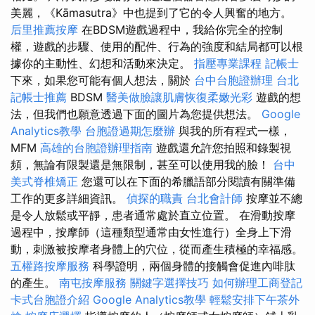
美麗，《Kāmasutra》中也提到了它的令人興奮的地方。
后里推薦按摩
在BDSM遊戲過程中，我給你完全的控制
權，遊戲的步驟、使用的配件、行為的強度和結局都可以根
據你的主動性、幻想和活動來決定。
指壓專業課程
記帳士
下來，如果您可能有個人想法，關於
台中台胞證辦理
台北
記帳士推薦
BDSM
醫美做臉讓肌膚恢復柔嫩光彩
遊戲的想
法，但我們也願意透過下面的圖片為您提供想法。
Google
Analytics教學
台胞證過期怎麼辦
與我的所有程式一樣，
MFM
高雄的台胞證辦理指南
遊戲還允許您拍照和錄製視
頻，無論有限製還是無限制，甚至可以使用我的臉！
台中
美式脊椎矯正
您還可以在下面的希臘語部分閱讀有關準備
工作的更多詳細資訊。
偵探的職責
台北會計師
按摩並不總
是令人放鬆或平靜，患者通常處於直立位置。 在滑動按摩
過程中，按摩師（這種類型通常由女性進行）全身上下滑
動，刺激被按摩者身體上的穴位，從而產生積極的幸福感。
五權路按摩服務
科學證明，兩個身體的接觸會促進內啡肽
的產生。
南屯按摩服務
關鍵字選擇技巧
如何辦理工商登記
卡式台胞證介紹
Google Analytics教學
輕鬆安排下午茶外