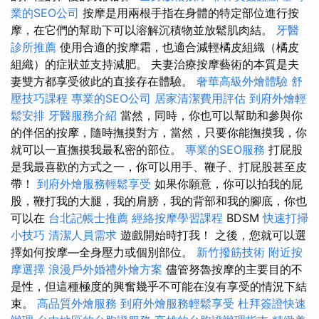
業的SEO公司
按摩是用兩根手指在身體的特定部位進行按
摩，在它們的幫助下可以溶解沉積物並放鬆肌肉結。
牙醫
診所推薦
使用合適的按摩霜，也適合減輕橘皮組織（橘皮
組織）的症狀並支持減肥。 夫妻治療按摩藝術的本質是夫
妻雙方都享受彼此的直接存在體驗。
奢華高級外燴體驗
舒
壓技巧課程
專業的SEO公司
居家清潔費用評估
到府外燴輕
鬆安排
牙醫服務介紹
當然，同時，你也可以幫助和參與你
的伴侶的按摩，隨時撫摸對方，當然，只要你能撫摸我，你
就可以一直撫摸我最私密的部位。
專業的SEO服務
打屁股
是我最喜歡的方式之一，你可以用手、鞭子、打屁股甚至皮
帶！
到府外燴服務輕鬆享受
如果你願意，你可以拍我的屁
股，鞭打我的大腿，我的肩膀，我的背部和我的腳底，你也
可以在
台北記帳士推薦
經絡按摩學習課程
BDSM
快速打掃
小技巧
清潔人員需求
遊戲開始時打我！ 之後，您就可以選
擇如何按摩—全身壓力或個別部位。
新竹撥筋技術
附近按
摩選擇
浪漫戶外婚禮外燴方案
儘管努魯按摩的主要目的不
是性，但這種極度的興奮幾乎不可能在沒有享受的情況下結
束。
高品質外燴服務
到府外燴服務輕鬆享受
杜拜簽證快速