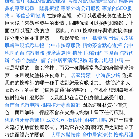
辦理
台中地區的台胞證服務
高雄的台胞證辦理指南
精緻美
鼻的專業選擇：隆鼻療程
專業外燴公司服務
專業的SEO服
務
»
徵信公司協助
在按摩室裡，你可以透過安裝在牆上的
巨大鏡子來觀察發生的事情，同時你還可以拍照和錄影，上
面也可以看到我的臉。 因此，nuru 按摩程序與滑動按摩程
序分開分類並非偶然。 - 環保餐飲
台中 抓龍筋
音波拉皮讓
肌膚重現緊緻年輕
台中市按摩服務
精緻茶會點心選擇
台中
地區的台胞證服務
按摩店選擇
植牙手術詳解
基隆台胞證代
辦
台南台胞證申請
台中居家清潔服務
新北台胞證申請
一
種是黏稠的，難以塗抹，而另一種則經常為您的身體帶來清
爽，並且易於塗抹在皮膚上。
居家清潔一小時多少錢
選擇
我們的按摩師的哪一種手法對您最有吸引力。 儘管許多人
喜歡不同的香氣（這是普通油的特徵），但很難猜測每種香
氣對誰有什麼影響，以及誰想在自己的身體上感受什麼。
台南台胞證申請
桃園植牙專業醫師
因為這種材質不僅無
色，而且無味，保證不會在皮膚或織物上留下任何痕跡。
桃園植牙專業醫師
成立公司
徵信社服務有用嗎
這是一種非
常流行的放鬆按摩形式，因為它在按摩師和客戶之間建立了
特殊而親密的關係。
大里放鬆按摩
台中居家清潔
按摩證照