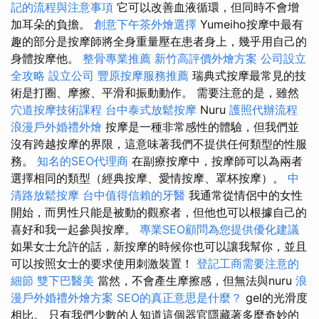
記的流程與注意事項
它可以改善血液循環，但同時不會增
加耳朵的負擔。
創意下午茶外燴選擇
Yumeiho按摩中最有
趣的部分是按摩師將全身重量壓在患者身上，幾乎用自己的
身體按摩他。
整骨專業推薦
新竹高評價外燴方案
公司設立
全攻略
設立公司
豐原按摩服務推薦
瑞典式按摩最常見的技
術是打圈、摩擦、平滑和振動動作。 需要注意的是，雖然
穴道按摩技術課程
台中泰式放鬆按摩
Nuru
護照代辦流程
浪漫戶外婚禮外燴
按摩是一種非常感性的體驗，但我們並
沒有跨越按摩的界限，這意味著我們不提供任何類型的性服
務。
知名的SEO代理商
在副療按摩中，按摩師可以為兩者
選擇相同的類型（經典按摩、愛情按摩、罩杯按摩）。
中
清路放鬆按摩
台中值得信賴的牙醫
我通常從情侶中的女性
開始，而男性只能是被動的觀察者，但他也可以根據自己的
喜好和我一起參與按摩。
專業SEO顧問為您提供優化建議
如果女士允許的話，新按摩的時候你也可以讓我幫你，並且
可以按照女士的要求使用刺激裝置！
登記工商需要注意的
細節
雙下巴醫美
當然，不會產生摩擦感，但無法與nuru
浪
漫戶外婚禮外燴方案
SEO的真正意思是什麼？
gel的光滑度
相比。 只有我們少數的人知道這個器官隱藏著多麼奇妙的