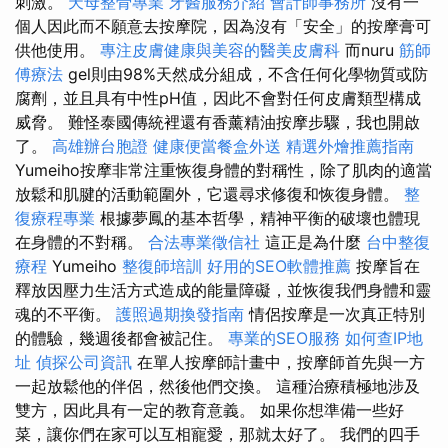
刺激。
天母整骨專業
牙醫服務介紹
會計師事務所
沒有一
個人因此而不願意去按摩院，因為沒有「安全」的按摩膏可
供他使用。
專注皮膚健康與美容的醫美皮膚科
而nuru
筋師
傅療法
gel則由98%天然成分組成，不含任何化學物質或防
腐劑，並且具有中性pH值，因此不會對任何皮膚類型構成
威脅。 難怪泰國傳統裡還有香薰精油按摩步驟，我也開啟
了。
高雄辦台胞證
健康便當餐盒外送
精選外燴推薦指南
Yumeiho按摩非常注重恢復身體的對稱性，除了肌肉的適當
放鬆和肌腱的活動範圍外，它還尋求修復和恢復身體。
整
復療程專業
根據夢鳳的基本哲學，精神平衡的破壞也體現
在身體的不對稱。
合法專業徵信社
這正是為什麼
台中整復
療程
Yumeiho
整復師培訓
好用的SEO軟體推薦
按摩旨在
釋放因壓力生活方式造成的能量障礙，並恢復我們身體和靈
魂的不平衡。
護照過期換發指南
情侶按摩是一次真正特別
的體驗，幾週後都會被記住。
專業的SEO服務
如何查IP地
址
偵探公司資訊
在單人按摩師計畫中，按摩師首先與一方
一起放鬆他的伴侶，然後他們交換。 這種治療積極地涉及
雙方，因此具有一定的教育意義。 如果你想準備一些好
菜，讓你們在家可以互相寵愛，那就太好了。 我們的四手