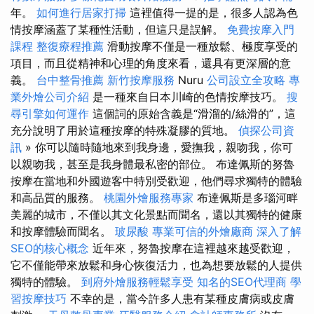
年。
如何進行居家打掃
這裡值得一提的是，很多人認為色
情按摩涵蓋了某種性活動，但這只是誤解。
免費按摩入門
課程
整復療程推薦
滑動按摩不僅是一種放鬆、極度享受的
項目，而且從精神和心理的角度來看，還具有更深層的意
義。
台中整骨推薦
新竹按摩服務
Nuru
公司設立全攻略
專
業外燴公司介紹
是一種來自日本川崎的色情按摩技巧。
搜
尋引擎如何運作
這個詞的原始含義是“滑溜的/絲滑的”，這
充分說明了用於這種按摩的特殊凝膠的質地。
偵探公司資
訊
» 你可以隨時隨地來到我身邊，愛撫我，親吻我，你可
以親吻我，甚至是我身體最私密的部位。 布達佩斯的努魯
按摩在當地和外國遊客中特別受歡迎，他們尋求獨特的體驗
和高品質的服務。
桃園外燴服務專家
布達佩斯是多瑙河畔
美麗的城市，不僅以其文化景點而聞名，還以其獨特的健康
和按摩體驗而聞名。
玻尿酸
專業可信的外燴廠商
深入了解
SEO的核心概念
近年來，努魯按摩在這裡越來越受歡迎，
它不僅能帶來放鬆和身心恢復活力，也為想要放鬆的人提供
獨特的體驗。
到府外燴服務輕鬆享受
知名的SEO代理商
學
習按摩技巧
不幸的是，當今許多人患有某種皮膚病或皮膚