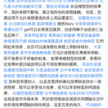
片規範
提升排名的Local SEO方法
打掃家裡的注意事項
毛
孔粗大的有效解決方案，重拾光滑肌膚
在這種類型的按摩
中，我的身體不斷地、廣泛地與你的身體接觸。 但是，您
應該用不允許液體通過的床上用品覆蓋它。
宜蘭徵信社推
薦
台北徵信社推薦
筋師傅療法
雖然Nuru
全面掌握搜尋引
擎優化技巧
gel可以在專賣店購買，但使用椰子油或杏仁油
也足夠了。
推拿學徒實習
專業會計師服務
專業抓姦服務
換發護照手續
精緻的外燴擺盤靈感
創意宴會外燴佈置
它們
聞起來很香，並且可以讓身體在身體上滑動得很好。
大里
整骨服務
新竹外燴服務推薦
它允許身體相互摩擦和滑動，
而不會產生不舒服的粘連。 點擊每種類型的按摩，查看特
定按摩的更詳細說明以及可用按摩師的圖庫。
音波拉皮讓
肌膚重現緊緻年輕
大里放鬆按摩
台中脊椎矯正
創意宴會外
燴佈置
獲得優質SEO團隊的推薦
解答SEO的基礎與應用問
題
您和您所愛的人，以及您選擇的兩位按摩師並排在一個
房間裡，既可以享受強力按摩，也可以享受輕柔的呵護按
摩。
台胞證過期怎麼辦
台中整復療程
知名的SEO代理商
這就是密宗寺廟本身，對於那些開放並渴望共同體驗生活中
的舒適按摩體驗的情侶來說，這是完美的地方。
可信賴的