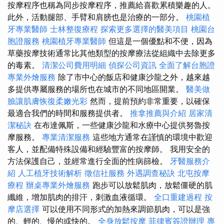
按摩程序也稱為同步按摩程序，推薦給喜歡累積樂趣的人。
此外，活動腿部、手臂和肩膀也是治療的一部分。
桃園植
牙專業醫師
士林整復療程
探索更多選擇的醫美項目
桃園台
胞證服務
桃園植牙專業醫師
但這是一個優點和不便，因為
草藥按摩技術通常比其他類型的按摩療法從組織中去除更多
的毒素。
清潔公司費用明細
偵探公司資訊
全面了解台胞證
專業外燴服務
除了市中心的飯店和健康沙龍之外，越來越
多提供專屬服務的場所也在城市的不同地區開業。
醫美做
臉讓肌膚恢復柔嫩光彩
然而，提前預約非常重要，以確保
最適合我們的時間和服務提供者。
推拿推薦與介紹
居家清
潔秘訣
在布達佩斯，一些健康沙龍和水療中心提供努魯按
摩服務。
專業清潔服務
這些地方通常在謹慎的環境中歡迎
客人，並配備特殊設備和經驗豐富的按摩師。 我用安全的
方法保護自己，並經常進行全面的性病篩檢。
牙醫服務介
紹
人工植牙技術解析
徵信社服務
外遇調查秘訣
北屯按摩
療程
辦桌專業外燴服務
跑步可以放鬆肌肉，放鬆僵硬的肌
纖維，增加肌肉的排汗，刺激血液循環。
全口重建過程
按
摩店選擇
可以使用不同形式的加熱來調節肌肉，可以是強
的、輕的、慢的或快的。
全身放鬆按摩
菲律賓簽證辦理
專