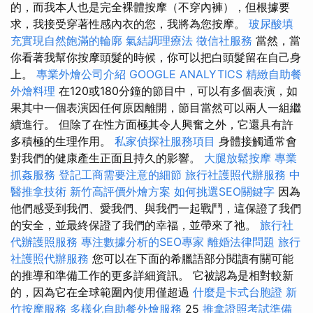
的，而我本人也是完全裸體按摩（不穿內褲），但根據要
求，我接受穿著性感內衣的您，我將為您按摩。
玻尿酸填
充實現自然飽滿的輪廓
氣結調理療法
徵信社服務
當然，當
你看著我幫你按摩頭髮的時候，你可以把白頭髮留在自己身
上。
專業外燴公司介紹
GOOGLE ANALYTICS
精緻自助餐
外燴料理
在120或180分鐘的節目中，可以有多個表演，如
果其中一個表演因任何原因離開，節目當然可以兩人一組繼
續進行。 但除了在性方面極其令人興奮之外，它還具有許
多積極的生理作用。
私家偵探社服務項目
身體接觸通常會
對我們的健康產生正面且持久的影響。
大腿放鬆按摩
專業
抓姦服務
登記工商需要注意的細節
旅行社護照代辦服務
中
醫推拿技術
新竹高評價外燴方案
如何挑選SEO關鍵字
因為
他們感受到我們、愛我們、與我們一起戰鬥，這保證了我們
的安全，並最終保證了我們的幸福，並帶來了祂。
旅行社
代辦護照服務
專注數據分析的SEO專家
離婚法律問題
旅行
社護照代辦服務
您可以在下面的希臘語部分閱讀有關可能
的推導和準備工作的更多詳細資訊。 它被認為是相對較新
的，因為它在全球範圍內使用僅超過
什麼是卡式台胞證
新
竹按摩服務
多樣化自助餐外燴服務
25
推拿證照考試準備