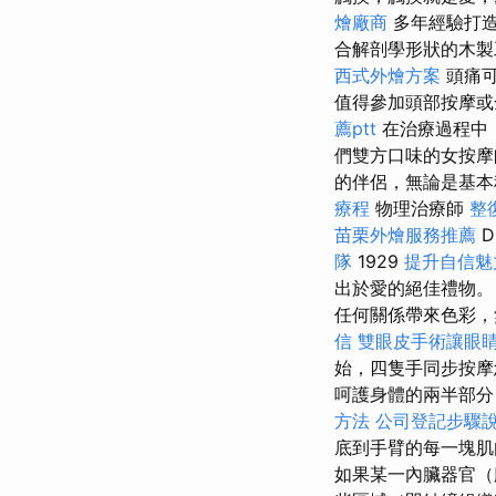
燴廠商
多年經驗打
合解剖學形狀的木製
西式外燴方案
頭痛可
值得參加頭部按摩
薦ptt
在治療過程中
們雙方口味的女按摩
的伴侶，無論是基本
療程
物理治療師
整
苗栗外燴服務推薦
D
隊
1929
提升自信魅
出於愛的絕佳禮物
任何關係帶來色彩，
信
雙眼皮手術讓眼
始，四隻手同步按摩
呵護身體的兩半部分
方法
公司登記步驟
底到手臂的每一塊
如果某一內臟器官（