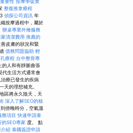
的重要性
按摩學徒實
家
整復推拿療程
93
偵探公司資訊
年
組織按摩過程中，屬於
。
辦桌專業外燴服務
居家清潔費用
推薦的
改善皮膚的狀況和緊
持續
債務問題協助
輕
毛孔療程
台中整骨專
上的人和有靜脈曲張
現代生活方式通常會
以治療已發生的疾病
一天的理想補充。
地區將永久陰天，天
術
深入了解SEO的核
 到傍晚時分，空氣溫
服務項目
快速申請泰
的SEO專家
度。 點
與介紹
泰國簽證申請