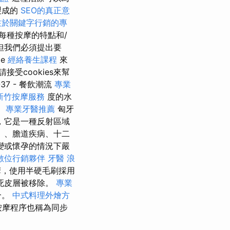
製成的
SEO的真正意
注於關鍵字行銷的專
每種按摩的特點和/
但我們必須提出要
ie
經絡養生課程
來
請接受cookies來幫
37 - 餐飲潮流
專業
新竹按摩服務
度的水
。
專業牙醫推薦
匈牙
，它是一種反射區域
）、膽道疾病、十二
變或懷孕的情況下嚴
數位行銷夥伴
牙醫
浪
，使用半硬毛刷採用
死皮層被移除。
專業
合。
中式料理外燴方
按摩程序也稱為同步