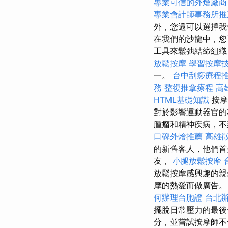
專業可信的外燴廠商
專業會計師事務所推
外，您還可以選擇
在我們的沙龍中，您
工具來鬆弛結締組織
放鬆按摩
學習按摩
一。
台中刮痧療程
務
整復推拿療程
高
HTML基礎知識
按摩
對於影響運動器官的
腫瘤和精神疾病，不建
口碑外燴推薦
高雄
的新舊客人，他們
友，
小腿放鬆按摩
放鬆按摩感興趣的
摩的熱愛而做廣告。
何辦理台胞證
台北
擺脫日常壓力的最
分，並嘗試按摩師不