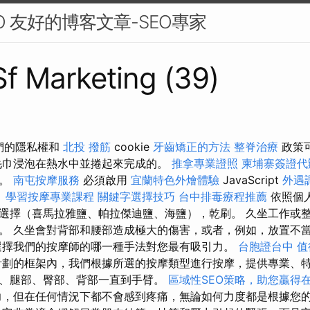
O 友好的博客文章-SEO專家
 Sf Marketing (39)
我們的隱私權和
北投 撥筋
cookie
牙齒矯正的方法
整脊治療
政策
毛巾浸泡在熱水中並捲起來完成的。
推拿專業證照
柬埔寨簽證代
骨。
南屯按摩服務
必須啟用
宜蘭特色外燴體驗
JavaScript
外遇
。
學習按摩專業課程
關鍵字選擇技巧
台中排毒療程推薦
依照個
選擇（喜馬拉雅鹽、帕拉傑迪鹽、海鹽），乾刷。 久坐工作或
。 久坐會對背部和腰部造成極大的傷害，或者，例如，放置不
選擇我們的按摩師的哪一種手法對您最有吸引力。
台胞證台中
值
劃的框架內，我們根據所選的按摩類型進行按摩，提供專業、
、腿部、臀部、背部一直到手臂。
區域性SEO策略，助您贏得
，但在任何情況下都不會感到疼痛，無論如何力度都是根據您