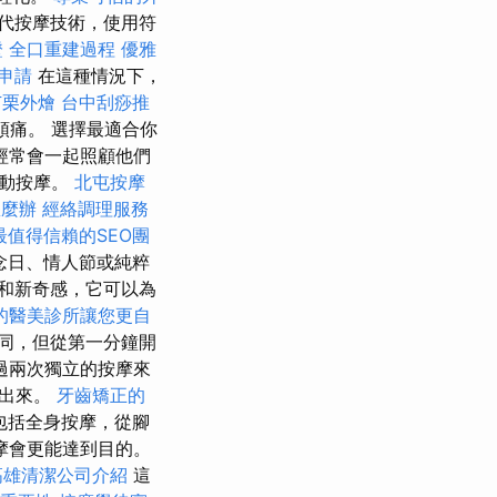
代按摩技術，使用符
證
全口重建過程
優雅
申請
在這種情況下，
苗栗外燴
台中刮痧推
痛。 選擇最適合你
經常會一起照顧他們
滑動按摩。
北屯按摩
怎麼辦
經絡調理服務
最值得信賴的SEO團
念日、情人節或純粹
和新奇感，它可以為
的醫美診所讓您更自
同，但從第一分鐘開
過兩次獨立的按摩來
放出來。
牙齒矯正的
包括全身按摩，從腳
摩會更能達到目的。
高雄清潔公司介紹
這