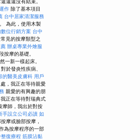
它還遠遠沒有結束。
運作
除了基本項目
薦
台中居家清潔服務
。 為此，使用木製
的數位行銷方案
台中
常見的按摩類型之
推薦
辦桌專業外燴服
段按摩的基礎。
然一新一樣起床。
，對於發炎性疾病、
容的醫美皮膚科
用戶
處，我正在等待親愛
務
親愛的有興趣的朋
，我正在等待對瑞典式
按摩師，我出於對按
新手設立公司必讀
如
部按摩或臉部按摩，
作為按摩程序的一部
中整復療程
筋膜沾黏