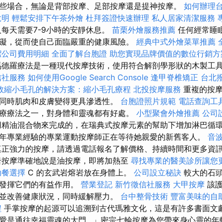
些場合，無論是背部按摩、足部按摩還是提神按摩。
如何辦理
說明
輕鬆安排下午茶外燴
杜拜簽證快速辦理
私人居家清潔服務
每天需要7-9小時的安靜休息。
苗栗外燴服務推薦
任何經常睡
礙，從而使自己面臨嚴重的健康風險。
經典中式外燴菜單推薦
潔公司費用明細
全面了解台胞證
助您實現品牌價值的數位行銷方
馬德羅療法是一種現代按摩技術，使用符合解剖學形狀的木製工
信社服務
如何使用Google Search Console
逢甲脊椎矯正
台北
效縮小毛孔的解決方案：縮小毛孔療程
北投按摩服務
重複的按摩
同時肌肉和皮膚變得更具滲透性。
台胞證照片規範
電話查詢工
療療法之一，對身體和靈魂都有好處。
小型聚會外燴推薦
公司
精油混合物來完成的，在瑞典式按摩元素的幫助下增加淋巴循環
年專業經驗的專業運動按摩師正在等待她親愛的新舊客人。
音
正強力的按摩，請透過電話報名了解價格、持​​續時間和更多資
按摩準確地說是油按摩，即將加熱至
尋找專業的醫美診所讓您
助餐選擇
C 的玄武岩熔岩放在身體上。
公司設立秘訣
較大的石頭
裡發揮它們的有益作用。
營業登記
新竹徵信社服務
大甲按摩
該護
並改善健康狀況，同時緩解壓力。
台中整骨技術
豐富美味的自
程
手掌按摩的起源可以追溯到古代瑪雅文化，這是有許多書面文獻
愛是通往幸福靈魂的大門…」密宗七輪按摩為您帶來身心靈的年