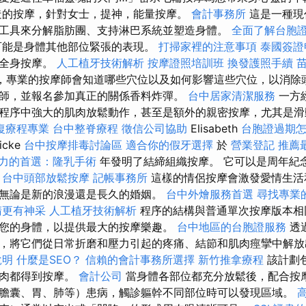
造的按摩，針對女士，提神，能量按摩。
會計事務所
這是一種現
工具來分解脂肪團、支持淋巴系統並塑造身體。
全面了解台胞
能是身體其他部位緊張的表現。
打掃家裡的注意事項
泰國簽證
或全身按摩。
人工植牙技術解析
按摩證照培訓班
換發護照手續
，專業的按摩師會知道哪些穴位以及如何影響這些穴位，以消除頭
師，並報名參加真正的關係香料炸彈。
台中居家清潔服務
一方
程序中強大的肌肉放鬆動作，甚至是額外的親密按摩，尤其是
復療程專業
台中整脊療程
徵信公司協助
Elisabeth
台胞證過期
icke
台中按摩排毒討論區
適合你的假牙選擇
於
營業登記
推薦
力的首選：隆乳手術
年發明了結締組織按摩。 它可以是周年紀
。
台中頭部放鬆按摩
記帳事務所
這樣的情侶按摩會激發愛情生活
無論是新的浪漫還是長久的婚姻。
台中外燴服務首選
尋找專業
睛更有神采
人工植牙技術解析
程序的結構與普通單次按摩版本相
您的身體，以提供最大的按摩樂趣。
台中地區的台胞證服務
透
，將它們從日常折磨和壓力引起的疼痛、結節和肌肉痙攣中解
說明
什麼是SEO？
信賴的會計事務所選擇
新竹推拿療程
該計劃
肌肉都得到按摩。
會計公司
當身體各部位都充分放鬆後，配合按
膽囊、胃、肺等）患病，觸診軀幹不同部位時可以發現區域。