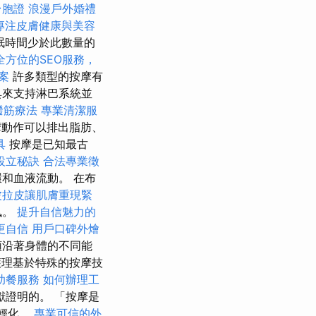
台胞證
浪漫戶外婚禮
專注皮膚健康與美容
眠時間少於此數量的
全方位的SEO服務，
案
許多類型的按摩有
具來支持淋巴系統並
撥筋療法
專業清潔服
動作可以排出脂肪、
具
按摩是已知最古
設立秘訣
合法專業徵
和血液流動。 在布
波拉皮讓肌膚重現緊
訊。
提升自信魅力的
更自信
用戶口碑外燴
沿著身體的不同能
理基於特殊的按摩技
助餐服務
如何辦理工
證明的。 「按摩是
輕化。
專業可信的外