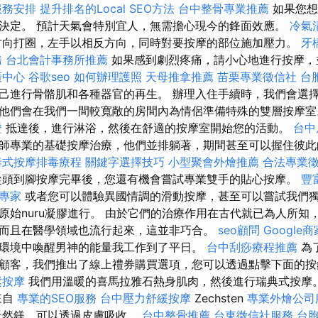
服務安排
提升排名的Local SEO方法
台中整骨專業推薦
如果您想
決定。 預計天氣會特別宜人，無需擔心現今的鋒面效應。
冷氣
方向打圈，左手以相反方向，同時對要按摩的部位施加壓力。
牙
務
台北會計事務所推薦
如果感到劇烈疼痛，請小心地進行按摩，
廣中心
谷歌seo
如何辦理護照
天母推拿推薦
苗栗專業徵信社
台
己進行骨骼肌和各種器官的再生。 辦理入住手續時，我們會選
他們會在我們一間較寬敞的房間內為情侶準備特殊的雙層按摩
證
抵達後，進行淋浴，然後在舒適的按摩室開始您的活動。
台中
師專業的基礎按摩治療，他們並排躺著，期間甚至可以握住彼
泰式按摩排毒療程
關鍵字選擇技巧
小型聚會外燴推薦
合法專業
頭到腳按摩完畢後，您還有機會嘗試專業雙手的貼心按摩。
豐
O專家
或者您可以體驗異國情調的滑動按摩，甚至可以嘗試我們獨家
原始nuru凝膠進行。 由於它們的治療作用在古代就已為人所知
而且在醫學領域也流行起來，這並非巧合。
seo顧問
Google
環境中喚醒男神的能量我工作到了平日。
台中刮痧療程推薦
為
顧客，我們推出了線上禮券購買選項，您可以透過點擊下面的
鬆按摩
我們用溫暖的喜馬拉雅石熱身肌肉，然後進行瑞典式按摩
來自
專業的SEO服務
台中壓力舒緩按摩
Zechsten
專業外燴公司
天然鎂，可以透過皮膚吸收。
台中整骨推薦
台東徵信社服務
台