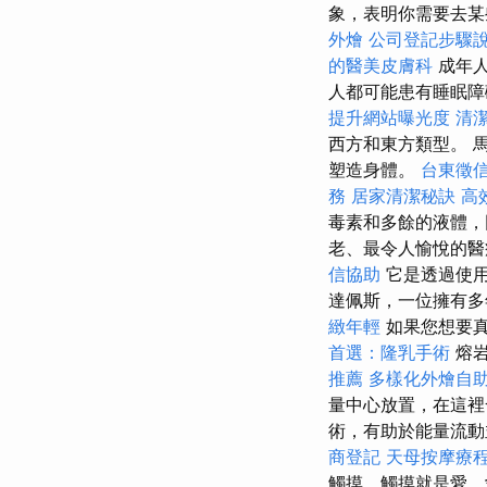
象，表明你需要去某
外燴
公司登記步驟
的醫美皮膚科
成年人
人都可能患有睡眠障
提升網站曝光度
清
西方和東方類型。 
塑造身體。
台東徵
務
居家清潔秘訣
高
毒素和多餘的液體，
老、最令人愉悅的醫
信協助
它是透過使用
達佩斯，一位擁有多
緻年輕
如果您想要真
首選：隆乳手術
熔岩
推薦
多樣化外燴自
量中心放置，在這
術，有助於能量流動
商登記
天母按摩療
觸摸，觸摸就是愛，