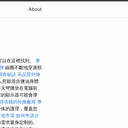
About
可以在這裡找到。
專
辦
線圈不斷地穿過頸
調查秘訣
高品質外燴
人意願混合鹽油身體
整天彎腰坐在電腦前
當的顯示器可能會導
得信賴的外燴廠商
專
特殊的護理，覆蓋您
在地市場
如何申請台
的需求量身定制的。