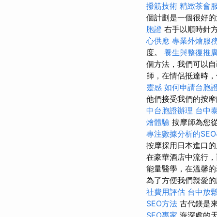
撥筋技術
精緻茶會
個計劃是一個很好的
胞證
右手以順時針
心供應
專業外燴服
度。
養生與整復推
個方法，我們可以自
師，在情侶抵達時，
靈感
如何申請台胞
他們接受我們的按摩
中台胞證辦理
台中
燴體驗
按摩師為您從
專注數據分析的SE
按摩採用日本進口的
在豪華酒店中流行，
能量醫學，在溫馨的
為了方便我們親愛的
社費用評估
台中放
SEO方法
古代鎂是
SEO專家
海深處的