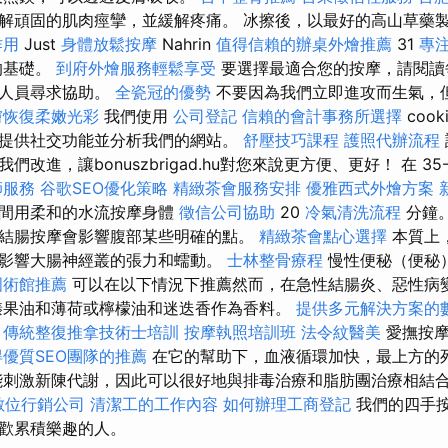
解頑固的肌肉痙攣，並緩解疼痛。 冰擦後，以最好的高山草藥
作用
Just
身體放鬆按摩
Nahrin
值得信賴的辦桌外燴推薦
31
專
的基礎。
到府外燴服務輕鬆享受
要選擇最適合您的按摩，請閱讀
作人員尋求協助。
全瓷冠的優勢
不要因為我們立即進攻而生氣，
膚恢復柔嫩光彩
我們使用
公司登記
信賴的會計事務所選擇
cook
提供社交功能並分析我們的網站。
舒壓技巧課程
護照代辦流程
改進，讓bonuszbrigad.hu對您來說更方便、更好！ 在 35-
師服務
谷歌SEO優化策略
精緻茶會服務安排
優雅西式外燴方案
期間用柔和的水流按摩身體
徵信公司協助
20
冷氣清洗流程
分鐘
結腸按摩會影響腹部某些明確的點。
精緻茶會點心選擇
本質上
影響大腸神經叢的張力和蠕動。
士林整骨療程
慢性便秘（便秘
國術館推薦
可以在以下情況下推薦然而，在急性結腸炎、惡性病
榛果油和薄荷或檸檬油和迷迭香作為香料。
提供多元解決方案的
案
傳統整復推拿技術士培訓
按摩執照培訓班
法令紋醫美
愛撫按摩
得優質SEO團隊的推薦
在它的幫助下，血液循環加快，最上方的
刺激新陳代謝，因此可以很好地與排毒治療和脂肪團治療相結
數位行銷公司
清潔工的工作內容
如何辦理工商登記
我們的四手
歡累積樂趣的人。