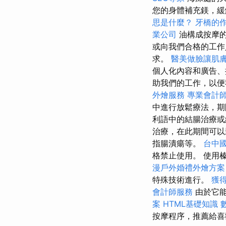
您的身體補充鎂，緩
思是什麼？
牙橋的
業公司
油構成按摩
或向我們合格的工
求。
醫美做臉讓肌
個人化內容和廣告、
助我們的工作，以便我們
外燴服務
專業會計
中進行放鬆療法，
利語中的結腸治療或
治療，在此期間可以
指腸潰瘍等。
台中
格禁止使用。 使用
漫戶外婚禮外燴方
特殊技術進行。
獲
會計師服務
由於它能
案
HTML基礎知識
按摩程序，推薦給喜