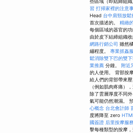
些區域（即結締組織
習
打掃家裡的注意
Head
台中肩頸放鬆
首次描述的。
精緻
每個區域的器官的功
由於皮下結締組織收
網路行銷公司
雖然橘
繃程度。
專業抓姦
鬆消除雙下巴的雙下
業推薦
分鐘。
附近
的人使用。 背部按
給人們的背部帶來壓
（例如肌肉疼痛），
除了雲層厚度不同外
氣可能仍然潮濕。 預計
心概念
台北會計師
度將降至 zero
HT
國簽證
后里按摩服
擊每種類型的按摩，