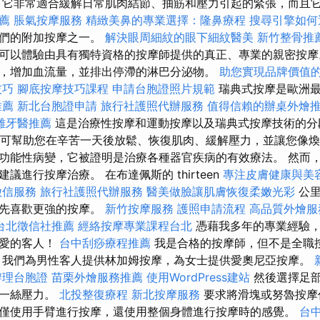
它非常適合緩解日常肌肉結節、抽筋和壓力引起的緊張，而且
薦
脹氣按摩服務
精緻美鼻的專業選擇：隆鼻療程
搜尋引擎如何
我們的附加按摩之一。
解決眼周細紋的眼下細紋醫美
新竹整骨推
可以體驗由具有獨特資格的按摩師提供的真正、專業的親密按摩
，增加血流量，並排出停滯的淋巴分泌物。
助您實現品牌價值
技巧
腳底按摩技巧課程
申請台胞證照片規範
瑞典式按摩是歐洲最
推薦
新北台胞證申請
旅行社護照代辦服務
值得信賴的辦桌外燴
雄牙醫推薦
這是治療性按摩和運動按摩以及瑞典式按摩技術的分
可幫助您在辛苦一天後放鬆、恢復肌肉、緩解壓力，並讓您像煥
功能性病變，它被證明是治療各種器官疾病的有效療法。 然而
議進行按摩治療。 在布達佩斯的 thirteen
專注皮膚健康與美
徵信服務
旅行社護照代辦服務
醫美做臉讓肌膚恢復柔嫩光彩
公里
首先喜歡更強的按摩。
新竹按摩服務
護照申請流程
高品質外燴服
台北徵信社推薦
經絡按摩專業課程台北
憑藉我多年的專業經驗
親愛的客人！
台中刮痧療程推薦
我是合格的按摩師，但不是全職
 我們為男性客人提供林加姆按摩，為女士提供愛奧尼亞按摩。
辦理台胞證
苗栗外燴服務推薦
使用WordPress建站
然後選擇足
後一絲壓力。
北投整復療程
新北按摩服務
要求將滑塊或努魯按摩
僅使用手臂進行按摩，還使用整個身體進行按摩時的感覺。
台