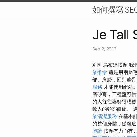
如何撰寫 SE
Je Tall
Sep 2, 2013
Xi區 烏布達按摩 
業推拿
這是用兩條
部、肩膀，回到薦
服務
才能使用網站
磨砂膏，三種鹽可供
的人往往姿勢很糟糕
致人的頸部僵硬。 
業清潔服務
在基本計
的整個身體，從腳底
胞證
按摩有力而有力