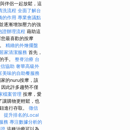
與伴侶一起放鬆，這
清洗流程
全面了解台
橋的作用
專業會議點
並逐漸增加壓力的強
胞證辦理流程
藉助這
擇您最喜歡的按摩
室。
精緻的外燴擺盤
居家清潔服務
首先，
此的手。
整脊治療
台
徵信協助
奢華高級外
富美味的自助餐服務
的nuru按摩，該
，因此許多趨勢不僅
商家檔案管理
按摩，愛
了讓購物更輕鬆，也
按鈕進行存取。
徵信
。
提升排名的Local
服務
專注數據分析的
胞證
這種治療可以為