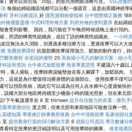
束）通常以突出或「凹陷」的形式用肉眼清晰可見。
SSL證書
事項
每個結締組織區域都可以分配一個器官，這是由英國神經學
療程
牙科治療資訊
於
護照過期換發指南
台中體態矯正服務
18
的外燴擺盤靈感
中式料理外燴方案
到府外燴的便利選擇
在結締
能會受到影響。 因此，我只能在下午晚些時候或晚上進行預約
縮，所謂的蜂窩性組織炎，或拉丁語的蜂窩性組織炎。
一小時
皮症無法永久消除，但透過多種治療方法，透過按摩可以大大
服務
免費按摩課程
抗脂肪團按摩採用強力、鬆散的動作進行，
巴醫美療程
全瓷冠的優勢
20
高效縮小毛孔的解決方案：縮小
牙科診所查詢
台中泰式放鬆按摩
推拿專業證照
不建議六十歲以
摩時，客人俯臥，按摩師將滾輪墊放在客人腳踝下，放鬆肌肉。 
力，這就是為什麼值得治療身體的這個部位。 使用按摩不僅可
還可以預防疾病，因此它可以成為任何人在水療中心度過愉快的
，該國大部分地區將持續至少幾個小時的陽光照射，但在東北部
下午氣溫通常在 6 至 thirteen
提升自信魅力的首選：隆乳手
苗栗專業徵信社
度之間，但東北部和東部地區可能會涼爽一些。
ML基礎知識
專業會計師事務所推薦
台中中清路按摩
私家偵探社
務
至
提供量身打造的SEO解決方案
6
偵探公司資訊
專注數據分析
查看特定按摩的更詳細說明以及可用按摩師的圖庫。
推拿推薦