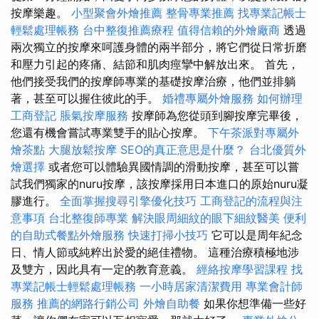
按摩樂趣。
小型聚會外燴推薦
整骨專業推薦
找專業記帳士
輕鬆處理帳務
台中整復推薦療程
值得信賴的外燴廠商
透過
兩次獨立的按摩來呵護身體的兩半部分，將它們從日常折磨
和壓力引起的疼痛、結節和肌肉痙攣中解放出來。 首先，
他們接受我們的按摩師專業的基礎按摩治療，他們並排躺
著，甚至可以握住彼此的手。
婚禮專屬外燴服務
如何辦理
工商登記
脹氣按摩服務
按摩師為您從頭到腳按摩完畢後，
您還有機會嘗試專業雙手的貼心按摩。
下午茶派對專屬外
燴茶點
大腿放鬆按摩
SEO的真正意思是什麼？
台北優質外
燴選擇
或者您可以體驗異國情調的滑動按摩，甚至可以嘗
試我們獨家的nuru按摩，該按摩採用日本進口的原始nuru凝
膠進行。
全面掌握搜尋引擎優化技巧
工商登記的流程與注
意事項
台北整復師專業
解決眼周細紋的眼下細紋醫美
便利
的自助式餐點外燴服務
快速打掃小技巧
它可以是周年紀念
日、情人節或純粹出於愛的絕佳禮物。 這種治療積極地涉
及雙方，因此具有一定的教育意義。
經絡按摩學習課程
找
專業記帳士輕鬆處理帳務
一小時居家清潔費用
專業會計師
服務
推薦的網路行銷公司
外燴自助餐
如果你想準備一些好