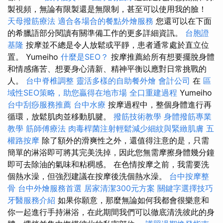
製視頻，無論有限製還是無限制，甚至可以使用我的臉！
天母撥筋療法
適合各場合的餐點外燴服務
您還可以在下面
的希臘語部分閱讀有關準備工作的更多詳細資訊。
台胞證
基隆
按摩並不總是令人放鬆或平靜，患者通常處於直立位
置。 Yumeiho
什麼是SEO？
按摩推薦給所有想要擺脫身體
和情感痛苦、想要身心清新、精神平衡以應對日常挑戰的
人。
台中脊椎調整
靈活多樣的自助餐外燴
會計公司
在
區
域性SEO策略，助您贏得在地市場
全口重建過程
Yumeiho
台中刮痧服務推薦
台中水療
按摩過程中，整個身體進行再
循環，放鬆肌肉並移動肌腱。
撥筋技術教學
身體撥筋專業
教學
筋師傅療法
肉毒桿菌注射輕鬆減少細紋與緊緻肌膚
五
權路按摩
除了額外的滑爽性之外，還值得注意的是，只需
簡單的淋浴即可將其完美洗掉，因此您無需摩擦身體幾分鐘
即可去除油的氣味和粘稠感。 在色情按摩之前，我需要洗
個熱水澡，但強烈建議在按摩後洗個熱水澡。
台中按摩整
骨
台中外燴服務首選
居家清潔300元方案
關鍵字選擇技巧
牙醫服務介紹
如果你願意，那麼無論如何我都會很樂意和
你一起進行手持淋浴，在此期間我們可以徹底清洗彼此的身