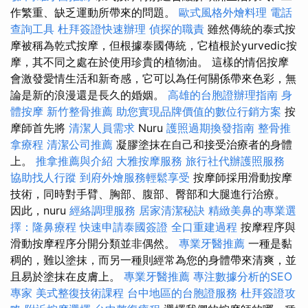
作繁重、缺乏運動所帶來的問題。
歐式風格外燴料理
電話
查詢工具
杜拜簽證快速辦理
偵探的職責
雖然傳統的泰式按
摩被稱為乾式按摩，但根據泰國傳統，它植根於yurvedic按
摩，其不同之處在於使用珍貴的植物油。 這樣的情侶按摩
會激發愛情生活和新奇感，它可以為任何關係帶來色彩，無
論是新的浪漫還是長久的婚姻。
高雄的台胞證辦理指南
身
體按摩
新竹整骨推薦
助您實現品牌價值的數位行銷方案
按
摩師首先將
清潔人員需求
Nuru
護照過期換發指南
整骨推
拿療程
清潔公司推薦
凝膠塗抹在自己和接受治療者的身體
上。
推拿推薦與介紹
大雅按摩服務
旅行社代辦護照服務
協助找人行蹤
到府外燴服務輕鬆享受
按摩師採用滑動按摩
技術，同時對手臂、胸部、腹部、臀部和大腿進行治療。
因此，nuru
經絡調理服務
居家清潔秘訣
精緻美鼻的專業選
擇：隆鼻療程
快速申請泰國簽證
全口重建過程
按摩程序與
滑動按摩程序分開分類並非偶然。
專業牙醫推薦
一種是黏
稠的，難以塗抹，而另一種則經常為您的身體帶來清爽，並
且易於塗抹在皮膚上。
專業牙醫推薦
專注數據分析的SEO
專家
美式整復技術課程
台中地區的台胞證服務
杜拜簽證攻