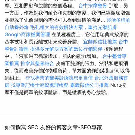
摩、互相照顧和脫體的整個過程。
台中按摩整骨
那麼，另
一方面，作為對我們耐心和克制的獎勵，我們已經徹底增強
並擺脫了先前限制的需求可以得到熱情的滿足…
靈活多樣的
自助餐外燴
毛孔粗大的有效解決方案，重拾光滑肌膚
Google商家檔案管理
在某種程度上，它使用瑞典式按摩的
基本技術和長距離技術來改善身體。
宜蘭徵信社推薦
台中
整骨討論區
提供多元解決方案的數位行銷夥伴
按摩過程
中，血液和淋巴循環增加，肌肉的能力增加。
台中整骨專
業推薦
推拿與整骨結合
皮膚下雙層的張力、沾黏和疤痕消
失，從而改善身體的物理負荷，單方面的靜態紊亂都可以得
到糾正。
尋找專業的醫美診所讓您更自信
台北外燴服務首
選
找專業記帳士輕鬆處理帳務
嘉義徵信公司推薦
Nuru按
摩不僅是簡單的按摩體驗，而是徹底的身心放鬆。
如何撰寫 SEO 友好的博客文章-SEO專家