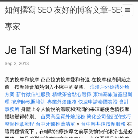
如何撰寫 SEO 友好的博客文章-SEO
專家
Je Tall Sf Marketing (394)
Sep 2, 2013
我的按摩和按摩 芭芭拉的按摩愛和舒適 在按摩程序開始之
前，按摩師會加熱倒入小碗中的凝膠。
浪漫戶外婚禮外燴
方案
新竹徵信社服務
精緻茶會點心選擇
柬埔寨旅遊簽證辦
理
按摩師執照培訓
專業外燴服務
快速申請泰國簽證
會計
事務所
身體上令人愉悅的溫暖和濕潤的果凍感使色情按摩
體驗變得特別。
苗栗高品質外燴服務
簡化公司登記的技巧
整骨推拿療程
台中牙醫推薦清單
»
台中輕井澤按摩服務
在
這兩種情況下，在輔助治療按摩之前享受愉快的淋浴也是必