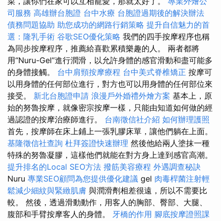
菜，讓你們在家可以互相寵愛，那就太好了。
專業外燴公
司服務
高雄辦台胞證
台中水療
台胞證過期後的解決辦法
債務問題協助
助您成功的網路行銷策略
提升自信魅力的首
選：隆乳手術
谷歌SEO優化策略
我們的四手按摩程序也稱
為同步按摩程序，推薦給喜歡累積樂趣的人。 兩者都將
用“Nuru-Gel”進行潤滑，以允許身體的感官滑動和盡可能多
的身體接觸。
台中肩頸按摩療程
台中美式脊椎矯正
按摩可
以用身體的任何部位進行，對方也可以用身體的任何部位來
接受。
新北台胞證申請
浪漫戶外婚禮外燴方案
基本上，原
始的努魯按摩，就像密宗按摩一樣，只能由知道如何做的經
過認證的按摩治療師進行。
台南徵信社介紹
如何辦理護照
首先，按摩師在床上鋪上一張乳膠床單，讓他們躺在上面。
基隆徵信社查詢
杜拜簽證快速辦理
然後他給兩人塗抹一種
特殊的努魯凝膠，這樣他們就能在對方身上達到感官高潮。
提升排名的Local SEO方法
撥筋美容療程
外遇調查秘訣
Nuru
專業SEO顧問為您提供優化建議
gel
肉毒桿菌注射輕
鬆減少細紋與緊緻肌膚
與潤滑劑相差很遠，所以不需要比
較。 然後，透過滑動動作，用客人的胸部、臀部、大腿、
腹部和手臂按摩客人的身體。
牙橋的作用
腳底按摩證照課