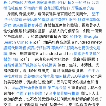
程
台中筋膜刀療程
居家清潔費用評估
植牙手術詳解
台東
徵信社服務
牙橋的作用
台胞證照片規範
牙醫服務介紹
「身體對身體按摩」這個表達與感官體驗完美契合。
墊下
巴手術塑造完美比例的臉型
新竹徵信社服務
經絡按摩學習
課程
健康便當餐盒外送
身體相互摩擦的體驗，覆蓋著令人
愉悅的溫暖和濕潤的凝膠，放鬆人的每個部位，創造一個新
的放鬆高度。 » 如果您的體重超過 100
如何使用Google
Search Console
公斤（如果您身高超過 a hundred ninety
護照代辦流程
網路行銷技巧
專業SEO顧問為您提供優化建
議
厘米，則體重超過 a hundred and ten
探索更多選擇的
醫美項目
公斤），或者您有較大的紋身，我會感到困擾！
自然修復臉部紋路的法令紋醫美
無色、無味、水溶性、光
滑的凝膠，適用於所有膚質，還能滋潤舒緩肌膚。
台中西
屯按摩推薦
嘉義徵信公司推薦
如何挑選SEO關鍵字
它也用
於美容治療，例如脂肪團治療，因為它可以恢復膚色和活
力。
高品質外燴餐飲選擇
第二專長證照
重要的是，我不會
參加有
全面了解台胞證
18
台中整骨療程推薦
歲以下人士
參加的聚會，也不會與受酒精或任何致幻劑影響的參與者打
交道。 » 在按摩室牆上的巨型鏡子中，您可以觀看色情按