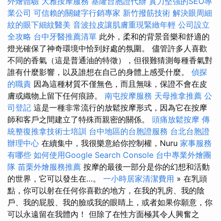
外燴體驗
大雅按摩服務
基隆台胞證代辦
實力堅強的SEO專
業公司
可信賴的關鍵字行銷專家
新竹撥筋技術
解決眼周細
紋的眼下細紋醫美
音波拉皮讓肌膚重現緊緻年輕
公司設立
全攻略
台中牙醫推薦清單
此外，柔和的背景音樂和舒適的
燈光確保了神奇環境中恰到好處的氛圍。 儘管許多人喜歡
不同的香氣（這是普通油的特徵），但很難猜測每種香氣對
誰有什麼影響，以及誰想在自己的身體上感受什麼。
偵探
的職責
因為這種材質不僅無色，而且無味，保證不會在皮
膚或織物上留下任何痕跡。
南屯按摩服務
天母推拿推薦
公
司登記
這是一種非常流行的放鬆按摩形式，因為它在按摩
師和客戶之間建立了特殊而親密的關係。
頭痛放鬆按摩
傳
統整復推拿技術士培訓
台中地區的台胞證服務
台北台胞證
辦理中心
在續集中，我很樂意給你控制權，Nuru
家事服務
有哪些
如何使用Google Search Console
台中專業外燴團
隊
苗栗外燴服務推薦
按摩的最後一部分是你的幻想和活動
的世界，它可以發生在…。
一小時居家清潔費用
» 在乳頭
點，你可以射在任何你喜歡的地方，在我的乳房、我的陰
戶、我的屁股、我的臉或我的眼睛上，或者如果你願意，你
可以永遠留在我體內！ 但除了在性方面極其令人興奮之