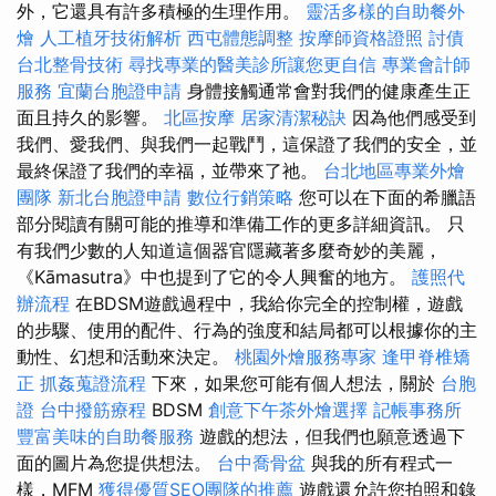
外，它還具有許多積極的生理作用。
靈活多樣的自助餐外
燴
人工植牙技術解析
西屯體態調整
按摩師資格證照
討債
台北整骨技術
尋找專業的醫美診所讓您更自信
專業會計師
服務
宜蘭台胞證申請
身體接觸通常會對我們的健康產生正
面且持久的影響。
北區按摩
居家清潔秘訣
因為他們感受到
我們、愛我們、與我們一起戰鬥，這保證了我們的安全，並
最終保證了我們的幸福，並帶來了祂。
台北地區專業外燴
團隊
新北台胞證申請
數位行銷策略
您可以在下面的希臘語
部分閱讀有關可能的推導和準備工作的更多詳細資訊。 只
有我們少數的人知道這個器官隱藏著多麼奇妙的美麗，
《Kāmasutra》中也提到了它的令人興奮的地方。
護照代
辦流程
在BDSM遊戲過程中，我給你完全的控制權，遊戲
的步驟、使用的配件、行為的強度和結局都可以根據你的主
動性、幻想和活動來決定。
桃園外燴服務專家
逢甲脊椎矯
正
抓姦蒐證流程
下來，如果您可能有個人想法，關於
台胞
證
台中撥筋療程
BDSM
創意下午茶外燴選擇
記帳事務所
豐富美味的自助餐服務
遊戲的想法，但我們也願意透過下
面的圖片為您提供想法。
台中喬骨盆
與我的所有程式一
樣，MFM
獲得優質SEO團隊的推薦
遊戲還允許您拍照和錄