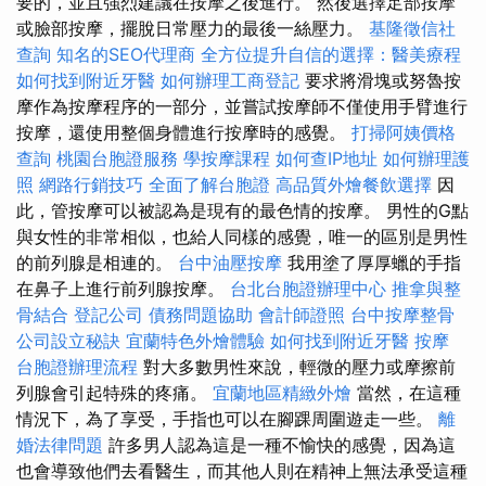
要的，並且強烈建議在按摩之後進行。 然後選擇足部按摩
或臉部按摩，擺脫日常壓力的最後一絲壓力。
基隆徵信社
查詢
知名的SEO代理商
全方位提升自信的選擇：醫美療程
如何找到附近牙醫
如何辦理工商登記
要求將滑塊或努魯按
摩作為按摩程序的一部分，並嘗試按摩師不僅使用手臂進行
按摩，還使用整個身體進行按摩時的感覺。
打掃阿姨價格
查詢
桃園台胞證服務
學按摩課程
如何查IP地址
如何辦理護
照
網路行銷技巧
全面了解台胞證
高品質外燴餐飲選擇
因
此，管按摩可以被認為是現有的最色情的按摩。 男性的G點
與女性的非常相似，也給人同樣的感覺，唯一的區別是男性
的前列腺是相連的。
台中油壓按摩
我用塗了厚厚蠟的手指
在鼻子上進行前列腺按摩。
台北台胞證辦理中心
推拿與整
骨結合
登記公司
債務問題協助
會計師證照
台中按摩整骨
公司設立秘訣
宜蘭特色外燴體驗
如何找到附近牙醫
按摩
台胞證辦理流程
對大多數男性來說，輕微的壓力或摩擦前
列腺會引起特殊的疼痛。
宜蘭地區精緻外燴
當然，在這種
情況下，為了享受，手指也可以在腳踝周圍遊走一些。
離
婚法律問題
許多男人認為這是一種不愉快的感覺，因為這
也會導致他們去看醫生，而其他人則在精神上無法承受這種