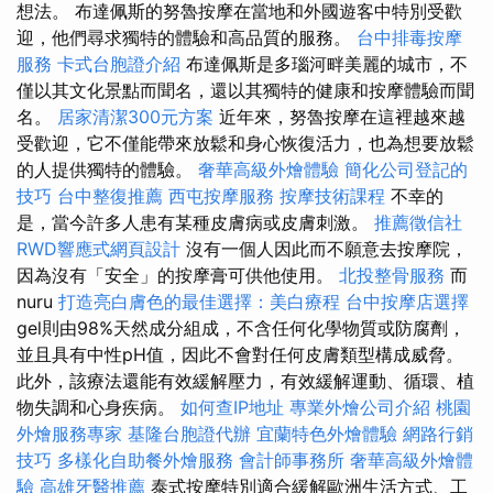
想法。 布達佩斯的努魯按摩在當地和外國遊客中特別受歡
迎，他們尋求獨特的體驗和高品質的服務。
台中排毒按摩
服務
卡式台胞證介紹
布達佩斯是多瑙河畔美麗的城市，不
僅以其文化景點而聞名，還以其獨特的健康和按摩體驗而聞
名。
居家清潔300元方案
近年來，努魯按摩在這裡越來越
受歡迎，它不僅能帶來放鬆和身心恢復活力，也為想要放鬆
的人提供獨特的體驗。
奢華高級外燴體驗
簡化公司登記的
技巧
台中整復推薦
西屯按摩服務
按摩技術課程
不幸的
是，當今許多人患有某種皮膚病或皮膚刺激。
推薦徵信社
RWD響應式網頁設計
沒有一個人因此而不願意去按摩院，
因為沒有「安全」的按摩膏可供他使用。
北投整骨服務
而
nuru
打造亮白膚色的最佳選擇：美白療程
台中按摩店選擇
gel則由98%天然成分組成，不含任何化學物質或防腐劑，
並且具有中性pH值，因此不會對任何皮膚類型構成威脅。
此外，該療法還能有效緩解壓力，有效緩解運動、循環、植
物失調和心身疾病。
如何查IP地址
專業外燴公司介紹
桃園
外燴服務專家
基隆台胞證代辦
宜蘭特色外燴體驗
網路行銷
技巧
多樣化自助餐外燴服務
會計師事務所
奢華高級外燴體
驗
高雄牙醫推薦
泰式按摩特別適合緩解歐洲生活方式、工