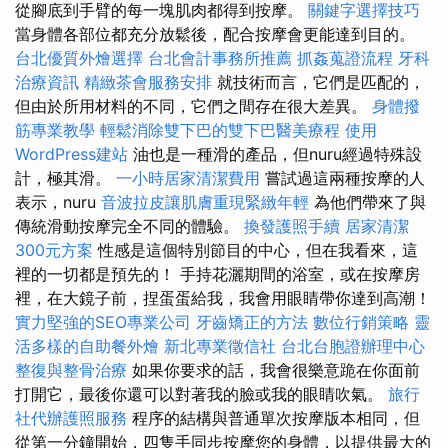
從腳底到手臂的每一塊肌肉都得到按摩。
關鍵字選擇技巧
當身體各部位都充分放鬆後，配合按摩會更能達到目的。
台北優質外燴選擇
台北會計事務所推薦
抓姦蒐證流程
牙科
治療資訊
精緻茶會服務安排
就技術而言，它們是匹配的，
但由於所用材料的不同，它們之間存在很大差異。
身體撥
筋專業教學
輕鬆消除雙下巴的雙下巴醫美療程
使用
WordPress建站
油也是一種滑的產品，但nuru經過特殊設
計，極其滑。
一小時居家清潔費用
嘗試過這兩種按摩的人
表示，nuru
音波拉皮讓肌膚重現緊緻年輕
為他們帶來了與
傳統滑動按摩完全不同的體驗。
換發護照手續
居家清潔
300元方案
性感是這個特別節目的中心，但在我看來，這
裡的一切都是預先的！ 手持花灑期間的浴室，或在按摩房
裡，在大鏡子前，捏蛋蛋給我，我會用眼睛帶你達到高潮！
實力堅強的SEO專業公司
牙齒矯正的方法
數位行銷策略
靈
活多樣的自助餐外燴
新北專業徵信社
台北台胞證辦理中心
整復與整骨治療
如果你要求的話，我會很樂意跪在你面前
打開它，最後你還可以對著我的臉或我的眼睛吹氣。
旅行
社代辦護照服務
程序的結構與普通單次按摩版本相同，但
從第一分鐘開始，四隻手同步按摩您的身體，以提供最大的