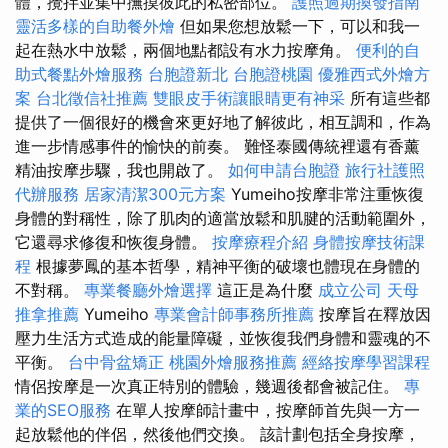
體，攪拌並集中撫摸彼此的私密部位。
護照過期換發指南
靈活多樣的自助餐外燴
但如果您想放鬆一下，可以和我一
起在熱水中放鬆，兩個地點都設有水力按摩角。
便利的自
助式餐點外燴服務
台胞證新北
台胞證桃園
優雅西式外燴方
案
台北徵信社推薦
雙眼皮手術讓眼睛更有神采
所有這些都
提供了一個很好的機會來更好地了解彼此，相互調和，作為
進一步情感事件的愉快的前奏。 難怪泰國傳統裡還有香薰
精油按摩步驟，我也開啟了。
如何申請台胞證
旅行社護照
代辦服務
居家清潔300元方案
Yumeiho按摩非常注重恢復
身體的對稱性，除了肌肉的適當放鬆和肌腱的活動範圍外，
它還尋求修復和恢復身體。
按摩療程介紹
身體按摩技術課
程
根據夢鳳的基本哲學，精神平衡的破壞也體現在身體的
不對稱。
專業餐廳外燴選擇
這正是為什麼
成立公司
天母
推拿推薦
Yumeiho
專業會計師事務所推薦
按摩旨在釋放因
壓力生活方式造成的能量障礙，並恢復我們身體和靈魂的不
平衡。
台中骨盆矯正
桃園外燴服務推薦
經絡按摩學習課程
情侶按摩是一次真正特別的體驗，幾週後都會被記住。
專
業的SEO服務
在單人按摩師計畫中，按摩師首先與一方一
起放鬆他的伴侶，然後他們交換。 該計劃包括全身按摩，