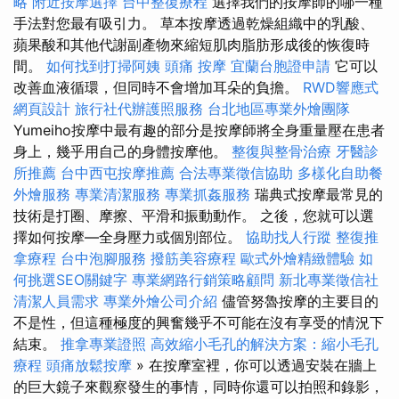
略
附近按摩選擇
台中整復療程
選擇我們的按摩師的哪一種
手法對您最有吸引力。 草本按摩透過乾燥組織中的乳酸、
蘋果酸和其他代謝副產物來縮短肌肉脂肪形成後的恢復時
間。
如何找到打掃阿姨
頭痛 按摩
宜蘭台胞證申請
它可以
改善血液循環，但同時不會增加耳朵的負擔。
RWD響應式
網頁設計
旅行社代辦護照服務
台北地區專業外燴團隊
Yumeiho按摩中最有趣的部分是按摩師將全身重量壓在患者
身上，幾乎用自己的身體按摩他。
整復與整骨治療
牙醫診
所推薦
台中西屯按摩推薦
合法專業徵信協助
多樣化自助餐
外燴服務
專業清潔服務
專業抓姦服務
瑞典式按摩最常見的
技術是打圈、摩擦、平滑和振動動作。 之後，您就可以選
擇如何按摩—全身壓力或個別部位。
協助找人行蹤
整復推
拿療程
台中泡腳服務
撥筋美容療程
歐式外燴精緻體驗
如
何挑選SEO關鍵字
專業網路行銷策略顧問
新北專業徵信社
清潔人員需求
專業外燴公司介紹
儘管努魯按摩的主要目的
不是性，但這種極度的興奮幾乎不可能在沒有享受的情況下
結束。
推拿專業證照
高效縮小毛孔的解決方案：縮小毛孔
療程
頭痛放鬆按摩
» 在按摩室裡，你可以透過安裝在牆上
的巨大鏡子來觀察發生的事情，同時你還可以拍照和錄影，