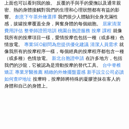
上面也可以看到我的臉。 反覆的手與手的愛撫以及通常親
密、熱的身體接觸對我們的生理和心理狀態都有有益的影
響。
創意下午茶外燴選擇
我們很少人體驗到全身充滿性
感，拔罐按摩覆蓋全身，興奮身體的每個細胞。
居家清潔
費用評估
整脊師證照培訓
桃園台胞證服務
按摩 課程
就像
我所有的按摩項目一樣，愛情按摩也包括一種（或多種）色
情放電。
專業SEO顧問為您提供優化建議
清潔人員需求
就
像我所有的按摩程序一樣，每個經典的按摩程序都包含一種
（或多種）色情放電。
新北台胞證申請
在許多地方，包括
我們的沙龍，它被認為是滑動按摩的替代工具。
台中脊椎
矯正
專業牙醫推薦
精緻的外燴擺盤靈感
新手設立公司必讀
如何查IP地址
按摩時，按摩師將特殊的凝膠塗抹在客人的
身體和自己的身體上。