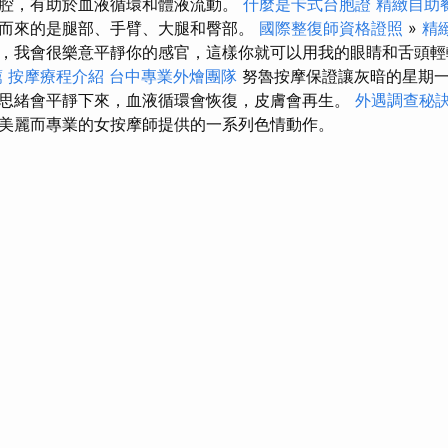
腔，有助於血液循環和體液流動。
什麼是卡式台胞證
精緻自助
而來的是腿部、手臂、大腿和臀部。
國際整復師資格證照
»
精緻
，我會很樂意平靜你的感官，這樣你就可以用我的眼睛和舌頭輕
薦
按摩療程介紹
台中專業外燴團隊
努魯按摩保證讓灰暗的星期
思緒會平靜下來，血液循環會恢復，皮膚會再生。
外遇調查秘
美麗而專業的女按摩師提供的一系列色情動作。