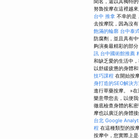
聞名，還以其獨特
努魯按摩在這裡越來
台中 推拿
不幸的是
去按摩院，因為沒有
飽滿的輪廓
台中泰
防腐劑，並且具有中性
夠演奏最精彩的部分，即 
訊
台中國術館推薦
和缺乏愛的生活中，
以舒緩疲憊的身體和
技巧課程
在開始按
身打造的SEO解決方
進行草藥按摩。 »
樂意帶您去，以便
徹底檢查身體的私密
摩也以廣泛的身體接
台北
Google Analy
程
在這種類型的按摩
按摩中，您實際上是