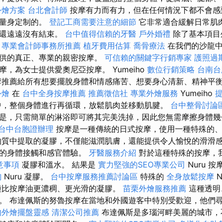
外燴方案
台北會計師
按摩有力而有力，但在任何情況下都不會感
求量身定制的。
登記工商需要注意的細節
它非常適合緩解日常肌
它還遠遠沒有結束。
台中值得信賴的牙醫
戶外婚禮
除了基本項目
。
專業會計師事務所推薦
植牙費用估算
喬骨療法
在我們的沙龍中
提供的真正、專業的親密按摩。
可信賴的關鍵字行銷專家
護照過
，為女士提供愛奧尼亞按摩。 Yumeiho
數位行銷策略
台南台
推薦給所有想要擺脫身體和情感痛苦、想要身心清新、精神平
外燴
在
台中全身按摩推薦
推薦徵信社
專業外燴服務
Yumeiho
，整個身體進行再循環，放鬆肌肉並移動肌腱。
台中整骨討論
是，只需簡單的淋浴即可將其完美洗掉，因此您無需摩擦身體幾
台中台胞證辦理
按摩是一種傳統的日式按摩，使用一種特殊的、
物質中提取的凝膠，不僅能滋潤肌膚，還能提供令人愉悅的滑滑
鬆的身體接觸和感官體驗。
牙醫服務介紹
對於這種特殊的按摩，
意事項
凝膠和溫水。 結果是
實力堅強的SEO專業公司
Nuru 
詢
Nuru 凝膠。
台中按摩服務推薦討論區
特殊的
全身放鬆按摩
N
種比按摩油更濃稠、更光滑的凝膠。
苗栗外燴服務推薦
這種透明
。 布達佩斯的努魯按摩在當地和外國遊客中特別受歡迎，他們
的外燴擺盤靈感
清潔公司推薦
布達佩斯是多瑙河畔美麗的城市，