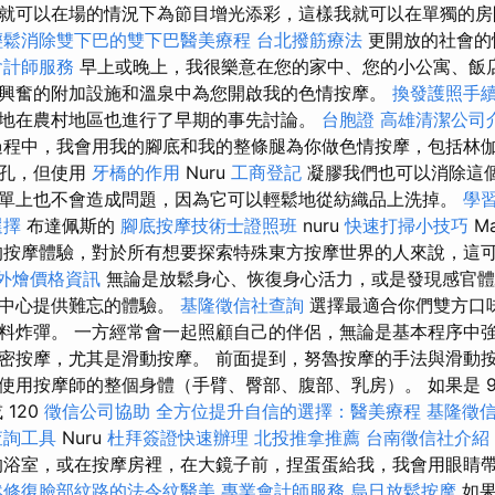
就可以在場的情況下為節目增光添彩，這樣我就可以在單獨的房
輕鬆消除雙下巴的雙下巴醫美療程
台北撥筋療法
更開放的社會的
會計師服務
早上或晚上，我很樂意在您的家中、您的小公寓、飯
興奮的附加設施和溫泉中為您開啟我的色情按摩。
換發護照手
地在農村地區也進行了早期的事先討論。
台胞證
高雄清潔公司
程中，我會用我的腳底和我的整條腿為你做色情按摩，包括林伽
毛孔，但使用
牙橋的作用
Nuru
工商登記
凝膠我們也可以消除這
單上也不會造成問題，因為它可以輕鬆地從紡織品上洗掉。
學
選擇
布達佩斯的
腳底按摩技術士證照班
nuru
快速打掃小技巧
Ma
的按摩體驗，對於所有想要探索特殊東方按摩世界的人來說，這
t 外燴價格資訊
無論是放鬆身心、恢復身心活力，或是發現感官體
市中心提供難忘的體驗。
基隆徵信社查詢
選擇最適合你們雙方口
料炸彈。 一方經常會一起照顧自己的伴侶，無論是基本程序中
密按摩，尤其是滑動按摩。 前面提到，努魯按摩的手法與滑動按
使用按摩師的整個身體（手臂、臀部、腹部、乳房）。 如果是 
 120
徵信公司協助
全方位提升自信的選擇：醫美療程
基隆徵
查詢工具
Nuru
杜拜簽證快速辦理
北投推拿推薦
台南徵信社介紹
的浴室，或在按摩房裡，在大鏡子前，捏蛋蛋給我，我會用眼睛
然修復臉部紋路的法令紋醫美
專業會計師服務
烏日放鬆按摩
如