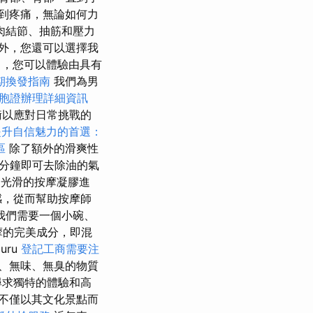
到疼痛，無論如何力
肉結節、抽筋和壓力
外，您還可以選擇我
，您可以體驗由具有
期換發指南
我們為男
胞證辦理詳細資訊
衡以應對日常挑戰的
提升自信魅力的首選：
區
除了額外的滑爽性
分鐘即可去除油的氣
光滑的按摩凝膠進
感，從而幫助按摩師
我們需要一個小碗、
按摩的完美成分，即混
uru
登記工商需要注
、無味、無臭的物質
尋求獨特的體驗和高
不僅以其文化景點而