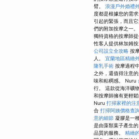
臂。
浪漫戶外婚禮
度都是根據您的需
引起的緊張，而且
們的附加按摩之一
獨特資格的按摩師
性客人提供林加姆按摩
公司設立全攻略
按摩
人。
宜蘭地區精緻
隆乳手術
按摩過程中
之外，還值得注意的
味和粘稠感。 Nuru
行。 這款從海洋礦
和按摩師擁有更輕
Nuru
打掃家裡的注
合
打掃阿姨價格查
意的細節
凝膠是一
是由藻類葉子產生的
品質的服務。
精緻