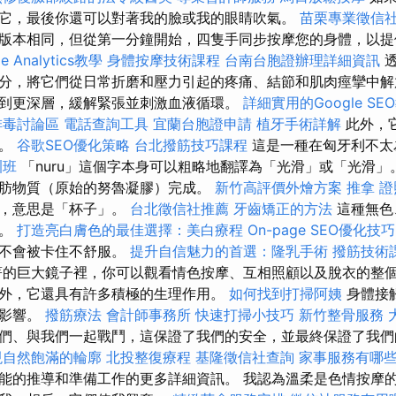
它，最後你還可以對著我的臉或我的眼睛吹氣。
苗栗專業徵信
版本相同，但從第一分鐘開始，四隻手同步按摩您的身體，以提
e Analytics教學
身體按摩技術課程
台南台胞證辦理詳細資訊
透
分，將它們從日常折磨和壓力引起的疼痛、結節和肌肉痙攣中解
到更深層，緩解緊張並刺激血液循環。
詳細實用的Google S
排毒討論區
電話查詢工具
宜蘭台胞證申請
植牙手術詳解
此外，
康。
谷歌SEO優化策略
台北撥筋技巧課程
這是一種在匈牙利不太
訓班
「nuru」這個字本身可以粗略地翻譯為「光滑」或「光滑」
肪物質（原始的努魯凝膠）完成。
新竹高評價外燴方案
推拿 證
髓，意思是「杯子」。
台北徵信社推薦
牙齒矯正的方法
這種無色
的。
打造亮白膚色的最佳選擇：美白療程
On-page SEO優化技巧
而不會被卡住不舒服。
提升自信魅力的首選：隆乳手術
撥筋技術
的巨大鏡子裡，你可以觀看情色按摩、互相照顧以及脫衣的整個
外，它還具有許多積極的生理作用。
如何找到打掃阿姨
身體接
的影響。
撥筋療法
會計師事務所
快速打掃小技巧
新竹整骨服務
們、與我們一起戰鬥，這保證了我們的安全，並最終保證了我們
現自然飽滿的輪廓
北投整復療程
基隆徵信社查詢
家事服務有哪
能的推導和準備工作的更多詳細資訊。 我認為溫柔是色情按摩