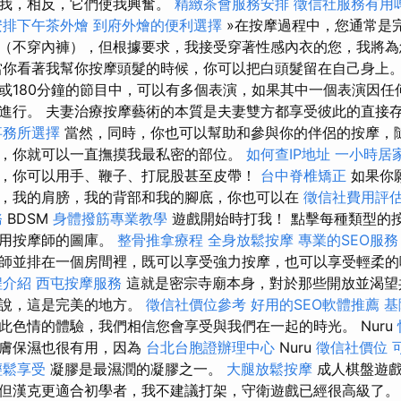
擾我，相反，它們使我興奮。
精緻茶會服務安排
徵信社服務有用
安排下午茶外燴
到府外燴的便利選擇
»在按摩過程中，您通常是
（不穿內褲），但根據要求，我接受穿著性感內衣的您，我將為
你看著我幫你按摩頭髮的時候，你可以把白頭髮留在自己身上
0或180分鐘的節目中，可以有多個表演，如果其中一個表演因
進行。 夫妻治療按摩藝術的本質是夫妻雙方都享受彼此的直接
事務所選擇
當然，同時，你也可以幫助和參與你的伴侶的按摩，
，你就可以一直撫摸我最私密的部位。
如何查IP地址
一小時居
，你可以用手、鞭子、打屁股甚至皮帶！
台中脊椎矯正
如果你
，我的肩膀，我的背部和我的腳底，你也可以在
徵信社費用評
務
BDSM
身體撥筋專業教學
遊戲開始時打我！ 點擊每種類型的
可用按摩師的圖庫。
整骨推拿療程
全身放鬆按摩
專業的SEO服務
師並排在一個房間裡，既可以享受強力按摩，也可以享受輕柔
程介紹
西屯按摩服務
這就是密宗寺廟本身，對於那些開放並渴望
來說，這是完美的地方。
徵信社價位參考
好用的SEO軟體推薦
基
此色情的體驗，我們相信您會享受與我們在一起的時光。 Nuru
皮膚保濕也很有用，因為
台北台胞證辦理中心
Nuru
徵信社價位
輕鬆享受
凝膠是最濕潤的凝膠之一。
大腿放鬆按摩
成人棋盤遊
但漢克更適合初學者，我不建議打架，守衛遊戲已經很高級了