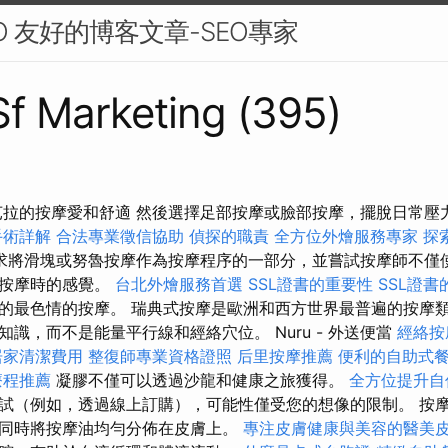
O 友好的博客文章-SEO專家
 Sf Marketing (395)
芭拉的按摩愛和舒適 然後選擇足部按摩或臉部按摩，擺脫日常壓
手術詳解
合法專業徵信協助
偵探的職責
全方位外燴服務專家
探
求將滑塊或努魯按摩作為按摩程序的一部分，並嘗試按摩師不僅
行按摩時的感覺。
台北外燴服務首選
SSL證書的重要性
SSL證書
的最色情的按摩。 瑞典式按摩是歐洲和西方世界最普遍的按摩
識，而不是能量平行線和經絡穴位。 Nuru - 外送便當
經絡按
居家清潔費用
整復師專業資格證照
后里按摩推薦
便利的自助式
療程推薦
凝膠不僅可以透過沙龍和健康之旅獲得。
全方位提升自
試（例如，透過線上訂購），可能性僅受您的想像的限制。 按
同時將按摩油均勻分佈在皮膚上。
專注皮膚健康與美容的醫美