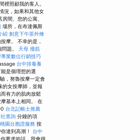
間裡照顧我的客人。
情況，如果和其他女
店房間、您的公寓、
續
場所，在布達佩斯
介紹
創意下午茶外燴
按摩。 不幸的是，
個問題。
天母 撥筋
習專業數位行銷技巧
ssage
台中排毒養
可能是個理想的選
驗，努魯按摩一定會
味的女按摩師，並報
強而有力的肌肉放鬆
摩基本上相同。 在
90
台北記帳士推薦
信社查詢
分鐘的項
桃園台胞證服務
按
帶你達到高潮！
台中
果你要求的話，我會很