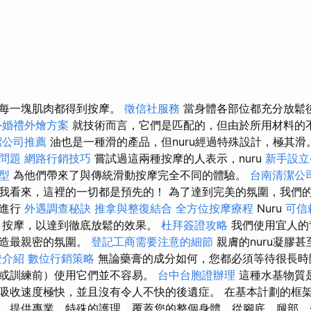
的每一塊肌肉都得到按摩。
徵信社服務
當身體各部位都充分放鬆
外婚禮外燴方案
就技術而言，它們是匹配的，但由於所用材料的
潔公司推薦
油也是一種滑的產品，但nuru經過特殊設計，極其滑
用問題
網路行銷技巧
嘗試過這兩種按摩的人表示，nuru
新手設立
型
為他們帶來了與傳統滑動按摩完全不同的體驗。
台南清潔公
我看來，這裡的一切都是預先的！ 為了達到完美的氛圍，我們
摩進行
外遇調查秘訣
推拿與整復結合
全方位按摩療程
Nuru
可信
務
按摩，以達到徹底放鬆的效果。
杜拜簽證攻略
我們使用宜人的
營造最親密的氛圍。
登記工商需要注意的細節
親膚的nuru凝膠
證介紹
數位行銷策略
無論藥膏的成分如何，您都必須等待很長時
或訓練前）使用它們並不容易。
台中台胞證辦理
這種水基物質
吸收速度極快，並且沒有令人不快的後遺症。 在基本計劃的框
，提供專業、特殊的護理，覆蓋您的整個身體，從腳底、腿部、