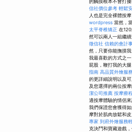
的觸摸根本不會打
信社價位參考
輕鬆
人也是完全裸體按摩
wordpress
當然，當
太平脊椎矯正
在12
然可以兩人一組繼續
徵信社
信賴的會計
然，只要你能撫摸我
我最喜歡的方式之一
屁股，鞭打我的大腿
指南
高品質外燴服
的更詳細說明以及
及您選擇的兩位按摩
潔公司推薦
按摩療
適按摩體驗的情侶
我們保證您會獲得如
摩對於肌肉放鬆和
專家
到府外燴服務
克決鬥和寶藏遊戲，