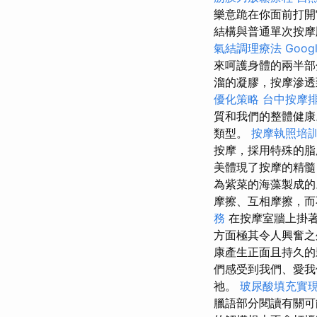
樂意跪在你面前打開
結構與普通單次按摩
氣結調理療法
Googl
來呵護身體的兩半部
溜的凝膠，按摩滲透
優化策略
台中按摩
質和我們的整體健
類型。
按摩執照培
按摩，採用特殊的脂
美體現了按摩的精
為紫菜的海藻製成
摩擦、互相摩擦，
務
在按摩室牆上掛著
方面極其令人興奮之
康產生正面且持久
們感受到我們、愛我
祂。
玻尿酸填充實
臘語部分閱讀有關可