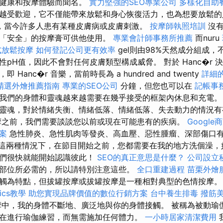
的健康和按摩體驗而聞名。
實力堅強的SEO專業公司
多樣化自助
越受歡迎，它不僅能帶來放鬆和身心恢復活力，也為想要放鬆的
，當今許多人患有某種皮膚病或皮膚刺激。
按摩師執照培訓
沒
「安全」的按摩膏可供他使用。
專業會計師事務所推薦
而nuru
式放鬆按摩
如何登記公司更有效率
gel則由98%天然成分組成
pH值，因此不會對任何皮膚類型構成威脅。 對於 Hanc�r 
Hanc�r 音樂，當前時長為 a hundred and twenty
詳細的
精選外燴推薦指南
專業的SEO公司
分鐘，但您也可以在
記帳事
我們的身體和靈魂越來越需要在幾乎接受的框架內休息和充電
靈魂，對於情緒失衡、情緒低落、情緒低落、失去動力的情況
摩之前，我們需要談談您以前或現在可能患有的疾病。
Googl
案
急性肺炎、急性肌肉等發炎、高血壓、惡性腫瘤、深部傷口
在這兩種情況下，在節目開始之前，您都需要在我的地方洗個澡，
我們很快就能開始認識彼此！
SEO的真正意思是什麼？
公司設立
部位所必需的，所以請特別注意這些。
全口重建過程
苗栗外燴
觸為特點，但拔罐按摩或拔罐按摩是一種相對典型的色情按摩
tics教學
助您實現品牌價值的數位行銷方案
台中養生排毒
撥筋
中，我的身體不斷地、廣泛地與你的身體接觸。 被稱為被動瑜
在進行瑜伽練習，而無需施加任何體力。
一小時居家清潔費用