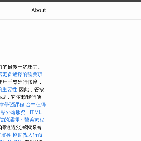
About
力的最後一絲壓力。
索更多選擇的醫美項
使用手臂進行按摩，
的重要性
因此，管按
類型，它依賴我們傳
摩學習課程
台中值得
餐點外燴服務
HTML
信的選擇：醫美療程
摩師透過淺層和深層
皮膚科
協助找人行蹤