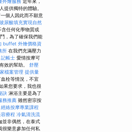
餐外燴服務
近年來，
人提供獨特的體驗。
有一個人因此而不願意
玻尿酸填充實現自然
，不含任何化學物質或
決鬥，為了確保我們能
 buffet 外燴價格資
務所
在我們充滿壓力
。
記帳士
愛情按摩可
有有效的幫助。
舒壓
e商家檔案管理
提供量
有血栓等情況，不宜
如果您要求，我也很
秘訣
淋浴主要是為了
服務推薦
雖然密宗按
。
經絡按摩專業課程
美容療程
冷氣清洗流
伽並非偶然，在泰式
我很樂意參加任何私