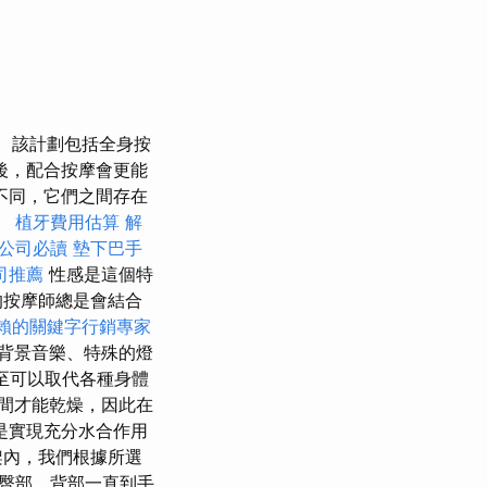
該計劃包括全身按
後，配合按摩會更能
不同，它們之間存在
。
植牙費用估算
解
公司必讀
墊下巴手
司推薦
性感是這個特
的按摩師總是會結合
賴的關鍵字行銷專家
背景音樂、特殊的燈
甚至可以取代各種身體
間才能乾燥，因此在
是實現充分水合作用
架內，我們根據所選
臀部、背部一直到手