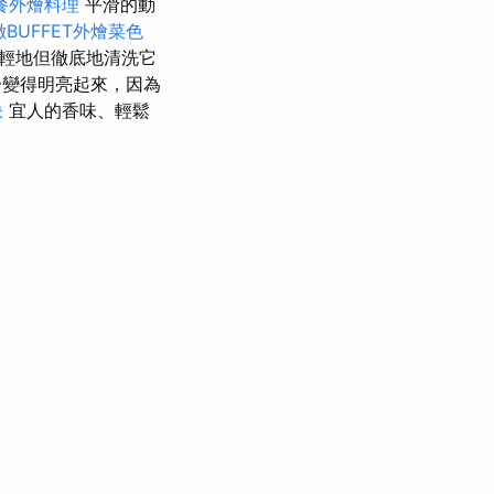
餐外燴料理
平滑的動
BUFFET外燴菜色
輕地但徹底地清洗它
一變得明亮起來，因為
訣
宜人的香味、輕鬆