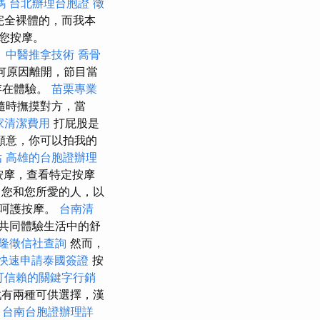
嗎
台北辦理台胞證
徵
完全裸體的，而我本
您按摩。
。
中醫推拿技術
喬骨
任何原因離開，節目當
存在體驗。
苗栗專業
隨時撫摸對方，當
家清潔費用
打屁股是
願意，你可以拍我的
估
高雄的台胞證辦理
按摩，查看特定按摩
您和您所愛的人，以
的呵護按摩。
台南清
共同體驗生活中的舒
隆徵信社查詢
然而，
快速申請泰國簽證
按
可信賴的關鍵字行銷
戲有兩種可供選擇，漢
。
台南台胞證辦理詳