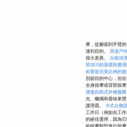
摩，從腳底到手臂
達到目的。
浪漫戶
很大差異。
台南清
答SEO的基礎與應
術塑造完美比例的臉
別節目的中心，但在
全身按摩或背部按
便捷自助式外燴服
光、蠟燭和香味來
護理霜。
卡式台胞
工作日（例如在工作
的絕佳選擇，因為它
的按摩類型進行按摩