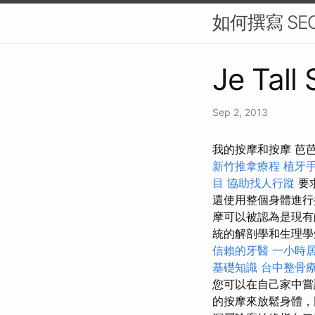
如何撰寫 SE
Je Tall
Sep 2, 2013
我的按摩和按摩 芭
新竹推拿療程
植牙
目
協助找人行蹤
要
還使用整個身體進
摩可以被認為是現有
統的解剖學和生理學知
信賴的牙醫
一小時
基礎知識
台中整骨
您可以在自己家中嘗
的按摩來放鬆身體，