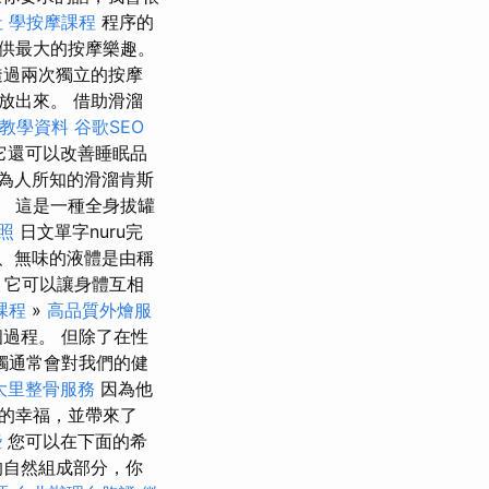
社
學按摩課程
程序的
供最大的按摩樂趣。
過兩次獨立的按摩
放出來。 借助滑溜
EO教學資料
谷歌SEO
它還可以改善睡眠品
為人所知的滑溜肯斯
。 這是一種全身拔罐
照
日文單字nuru完
、無味的液體是由稱
它可以讓身體互相
課程
»
高品質外燴服
過程。 但除了在性
觸通常會對我們的健
大里整骨服務
因為他
的幸福，並帶來了
些
您可以在下面的希
的自然組成部分，你