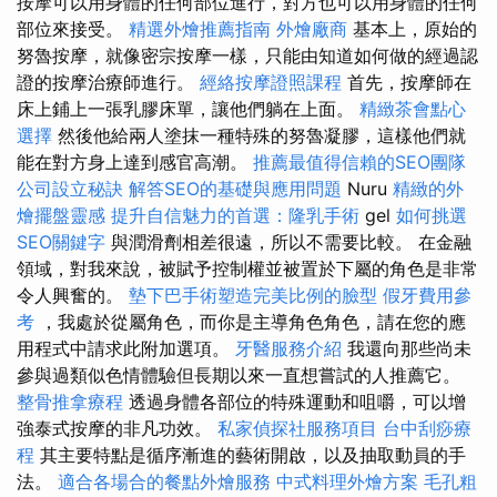
按摩可以用身體的任何部位進行，對方也可以用身體的任何
部位來接受。
精選外燴推薦指南
外燴廠商
基本上，原始的
努魯按摩，就像密宗按摩一樣，只能由知道如何做的經過認
證的按摩治療師進行。
經絡按摩證照課程
首先，按摩師在
床上鋪上一張乳膠床單，讓他們躺在上面。
精緻茶會點心
選擇
然後他給兩人塗抹一種特殊的努魯凝膠，這樣他們就
能在對方身上達到感官高潮。
推薦最值得信賴的SEO團隊
公司設立秘訣
解答SEO的基礎與應用問題
Nuru
精緻的外
燴擺盤靈感
提升自信魅力的首選：隆乳手術
gel
如何挑選
SEO關鍵字
與潤滑劑相差很遠，所以不需要比較。 在金融
領域，對我來說，被賦予控制權並被置於下屬的角色是非常
令人興奮的。
墊下巴手術塑造完美比例的臉型
假牙費用參
考
，我處於從屬角色，而你是主導角色角色，請在您的應
用程式中請求此附加選項。
牙醫服務介紹
我還向那些尚未
參與過類似色情體驗但長期以來一直想嘗試的人推薦它。
整骨推拿療程
透過身體各部位的特殊運動和咀嚼，可以增
強泰式按摩的非凡功效。
私家偵探社服務項目
台中刮痧療
程
其主要特點是循序漸進的藝術開啟，以及抽取動員的手
法。
適合各場合的餐點外燴服務
中式料理外燴方案
毛孔粗