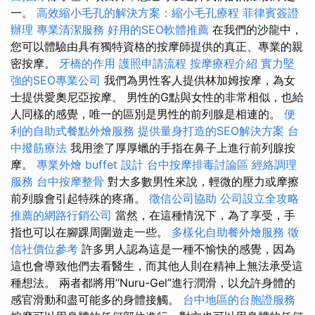
一。
高效縮小毛孔的解決方案：縮小毛孔療程
菲律賓簽證
辦理
專業清潔服務
好用的SEO軟體推薦
在我們的沙龍中，
您可以體驗由具有獨特資格的按摩師提供的真正、專業的親
密按摩。
牙橋的作用
護照申請流程
按摩療程介紹
實力堅
強的SEO專業公司
我們為男性客人提供林加姆按摩，為女
士提供愛奧尼亞按摩。 男性的G點與女性的非常相似，也給
人同樣的感覺，唯一的區別是男性的前列腺是相連的。
便
利的自助式餐點外燴服務
提供量身打造的SEO解決方案
台
中撥筋療法
我用塗了厚厚蠟的手指在鼻子上進行前列腺按
摩。
專業外燴 buffet 設計
台中按摩排毒討論區
經絡調理
服務
台中按摩整骨
對大多數男性來說，輕微的壓力或摩擦
前列腺會引起特殊的疼痛。
徵信公司協助
公司設立全攻略
推薦的網路行銷公司
當然，在這種情況下，為了享受，手
指也可以在腳踝周圍遊走一些。
多樣化自助餐外燴服務
徵
信社價位參考
許多男人認為這是一種不愉快的感覺，因為
這也會導致他們去看醫生，而其他人則在精神上無法承受這
種想法。 兩者都將用“Nuru-Gel”進行潤滑，以允許身體的
感官滑動和盡可能多的身體接觸。
台中地區的台胞證服務