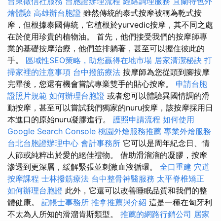
台東徵信社服務
台胞證辦理流程
經絡調理服務
宜蘭特色外
燴體驗
高雄辦台胞證
雖然傳統的泰式按摩被稱為乾式按
摩，但根據泰國傳統，它植根於yurvedic按摩，其不同之處
在於使用珍貴的植物油。 首先，他們接受我們的按摩師專
業的基礎按摩治療，他們並排躺著，甚至可以握住彼此的
手。
區域性SEO策略，助您贏得在地市場
居家清潔秘訣
打
掃家裡的注意事項
台中撥筋療法
按摩師為您從頭到腳按摩
完畢後，您還有機會嘗試專業雙手的貼心按摩。
申請台胞
證照片規範
如何辦理台胞證
或者您可以體驗異國情調的滑
動按摩，甚至可以嘗試我們獨家的nuru按摩，該按摩採用日
本進口的原始nuru凝膠進行。
護照申請流程
如何使用
Google Search Console
桃園外燴服務推薦
專業外燴服務
台北台胞證辦理中心
會計事務所
它可以是周年紀念日、情
人節或純粹出於愛的絕佳禮物。 借助滑溜溜的凝膠，按摩
滲透到更深層，緩解緊張並刺激血液循環。
全口重建
穴道
按摩課程
士林撥筋療法
台中整骨神醫服務
太平脊椎矯正
如何辦理台胞證
此外，它還可以改善睡眠品質和我們的整
體健康。
記帳士事務所
推拿推薦與介紹
這是一種在匈牙利
不太為人所知的滑溜肯斯類型。
推薦的網路行銷公司
居家