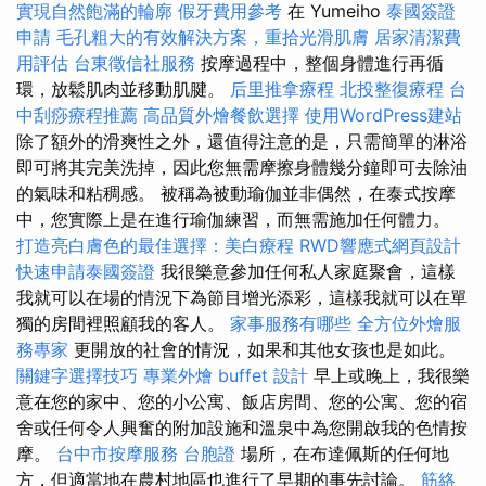
實現自然飽滿的輪廓
假牙費用參考
在 Yumeiho
泰國簽證
申請
毛孔粗大的有效解決方案，重拾光滑肌膚
居家清潔費
用評估
台東徵信社服務
按摩過程中，整個身體進行再循
環，放鬆肌肉並移動肌腱。
后里推拿療程
北投整復療程
台
中刮痧療程推薦
高品質外燴餐飲選擇
使用WordPress建站
除了額外的滑爽性之外，還值得注意的是，只需簡單的淋浴
即可將其完美洗掉，因此您無需摩擦身體幾分鐘即可去除油
的氣味和粘稠感。 被稱為被動瑜伽並非偶然，在泰式按摩
中，您實際上是在進行瑜伽練習，而無需施加任何體力。
打造亮白膚色的最佳選擇：美白療程
RWD響應式網頁設計
快速申請泰國簽證
我很樂意參加任何私人家庭聚會，這樣
我就可以在場的情況下為節目增光添彩，這樣我就可以在單
獨的房間裡照顧我的客人。
家事服務有哪些
全方位外燴服
務專家
更開放的社會的情況，如果和其他女孩也是如此。
關鍵字選擇技巧
專業外燴 buffet 設計
早上或晚上，我很樂
意在您的家中、您的小公寓、飯店房間、您的公寓、您的宿
舍或任何令人興奮的附加設施和溫泉中為您開啟我的色情按
摩。
台中市按摩服務
台胞證
場所，在布達佩斯的任何地
方，但適當地在農村地區也進行了早期的事先討論。
筋絡