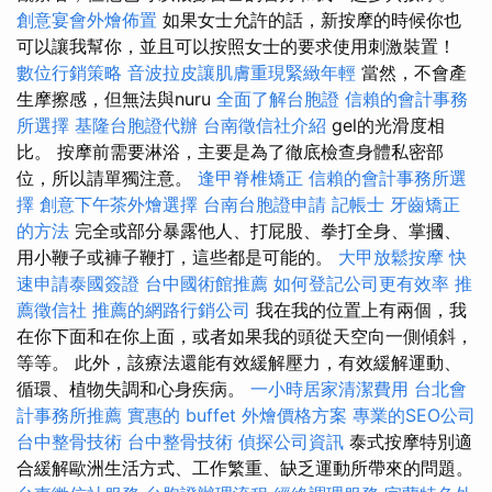
創意宴會外燴佈置
如果女士允許的話，新按摩的時候你也
可以讓我幫你，並且可以按照女士的要求使用刺激裝置！
數位行銷策略
音波拉皮讓肌膚重現緊緻年輕
當然，不會產
生摩擦感，但無法與nuru
全面了解台胞證
信賴的會計事務
所選擇
基隆台胞證代辦
台南徵信社介紹
gel的光滑度相
比。 按摩前需要淋浴，主要是為了徹底檢查身體私密部
位，所以請單獨注意。
逢甲脊椎矯正
信賴的會計事務所選
擇
創意下午茶外燴選擇
台南台胞證申請
記帳士
牙齒矯正
的方法
完全或部分暴露他人、打屁股、拳打全身、掌摑、
用小鞭子或褲子鞭打，這些都是可能的。
大甲放鬆按摩
快
速申請泰國簽證
台中國術館推薦
如何登記公司更有效率
推
薦徵信社
推薦的網路行銷公司
我在我的位置上有兩個，我
在你下面和在你上面，或者如果我的頭從天空向一側傾斜，
等等。 此外，該療法還能有效緩解壓力，有效緩解運動、
循環、植物失調和心身疾病。
一小時居家清潔費用
台北會
計事務所推薦
實惠的 buffet 外燴價格方案
專業的SEO公司
台中整骨技術
台中整骨技術
偵探公司資訊
泰式按摩特別適
合緩解歐洲生活方式、工作繁重、缺乏運動所帶來的問題。