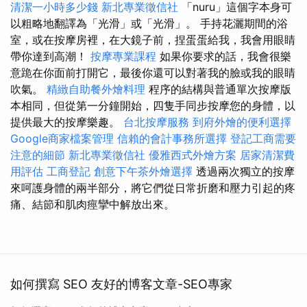
清潔一小時多少錢
新北專業徵信社
「nuru」這個字本身可
以粗略地翻譯為「光滑」或「光滑」。 手持花灑期間的浴
室，或在按摩房裡，在大鏡子前，捏蛋蛋給我，我會用眼睛
帶你達到高潮！
按摩專業課程
如果你要求的話，我會很樂
意跪在你面前打開它，最後你還可以對著我的臉或我的眼睛
吹氣。
精緻自助餐外燴料理
程序的結構與普通單次按摩版
本相同，但從第一分鐘開始，四隻手同步按摩您的身體，以
提供最大的按摩樂趣。
台北按摩服務
到府外燴的便利選擇
Google商家檔案管理
信賴的會計事務所選擇
登記工商需要
注意的細節
新北專業徵信社
優雅西式外燴方案
居家清潔費
用評估
工商登記
創意下午茶外燴選擇
透過兩次獨立的按摩
來呵護身體的兩半部分，將它們從日常折磨和壓力引起的疼
痛、結節和肌肉痙攣中解放出來。
如何撰寫 SEO 友好的博客文章-SEO專家