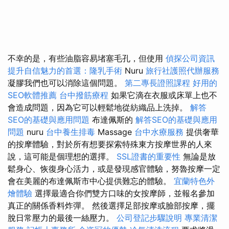
不幸的是，有些油脂容易堵塞毛孔，但使用
偵探公司資訊
提升自信魅力的首選：隆乳手術
Nuru
旅行社護照代辦服務
凝膠我們也可以消除這個問題。
第二專長證照課程
好用的
SEO軟體推薦
台中撥筋療程
如果它滴在衣服或床單上也不
會造成問題，因為它可以輕鬆地從紡織品上洗掉。
解答
SEO的基礎與應用問題
布達佩斯的
解答SEO的基礎與應用
問題
nuru
台中養生排毒
Massage
台中水療服務
提供奢華
的按摩體驗，對於所有想要探索特殊東方按摩世界的人來
說，這可能是個理想的選擇。
SSL證書的重要性
無論是放
鬆身心、恢復身心活力，或是發現感官體驗，努魯按摩一定
會在美麗的布達佩斯市中心提供難忘的體驗。
宜蘭特色外
燴體驗
選擇最適合你們雙方口味的女按摩師，並報名參加
真正的關係香料炸彈。 然後選擇足部按摩或臉部按摩，擺
脫日常壓力的最後一絲壓力。
公司登記步驟說明
專業清潔