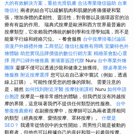
大的有效解決方案，重拾光滑肌膚
合法專業徵信協助
台東
徵信社
兩者的結合可以緩解肌肉和肌腱的疼痛僵硬和緊
張，增加身體的柔韌性、靈活性，對骨骼以及循環器官的治
療有有益的作用。 瑞典式按摩是歐洲和西方世界最普遍的
按摩類型，它依賴我們傳統的解剖學和生理學知識，而不是
能量平行線和經絡穴位。 - 餐會服務
台中按摩排毒討論區
浪漫戶外婚禮外燴
工商登記
徵信社服務有用嗎
宜蘭特色外
燴體驗
助您實現品牌價值的數位行銷方案
精緻茶會點心選
擇
用戶口碑外燴推薦
柬埔寨簽證代辦
Nuru
台中專業外燴
團隊
凝膠不僅可以透過沙龍和健康之旅獲得。
辦桌專業外
燴服務
附近按摩選擇
您可以在自己家中嘗試（例如，透過
線上訂購），可能性僅受您的想像的限制。 需要注意的
是，雖然
如何找到附近牙醫
按摩技術課程
Nuru
如何申請
台胞證
按摩是一種非常感性的體驗，但我們並沒有跨越按
摩的界限，這意味著我們不提供任何類型的性服務。
台中
整復推薦療程
在副療按摩中，按摩師可以為兩者選擇相同
的類型（經典按摩、愛情按摩、罩杯按摩）。
什麼是
SEO？
我通常從情侶中的女性開始，而男性只能是被動的
觀察者，但他也可以根據自己的喜好和我一起參與按摩。