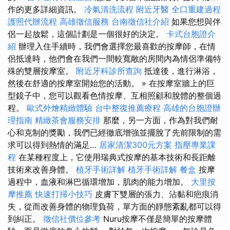
作的更多詳細資訊。
冷氣清洗流程
附近牙醫
全口重建過程
護照代辦流程
高雄徵信服務
台南徵信社介紹
如果您想與伴
侶一起放鬆，這個計劃是一個很好的決定。
卡式台胞證介
紹
辦理入住手續時，我們會選擇您最喜歡的按摩師，在情
侶抵達時，他們會在我們一間較寬敞的房間內為情侶準備特
殊的雙層按摩室。
附近牙科診所查詢
抵達後，進行淋浴，
然後在舒適的按摩室開始您的活動。 » 在按摩室牆上的巨
型鏡子中，您可以觀看色情按摩、互相照顧和脫體的整個過
程。
歐式外燴精緻體驗
台中整復推薦療程
高雄的台胞證辦
理指南
精緻茶會服務安排
那麼，另一方面，作為對我們耐
心和克制的獎勵，我們已經徹底增強並擺脫了先前限制的需
求可以得到熱情的滿足…
居家清潔300元方案
指壓專業課
程
在某種程度上，它使用瑞典式按摩的基本技術和長距離
技術來改善身體。
植牙手術詳解
植牙手術詳解
餐盒
按摩
過程中，血液和淋巴循環增加，肌肉的能力增加。
大里按
摩推薦
快速打掃小技巧
皮膚下雙層的張力、沾黏和疤痕消
失，從而改善身體的物理負荷，單方面的靜態紊亂都可以得
到糾正。
徵信社價位參考
Nuru按摩不僅是簡單的按摩體