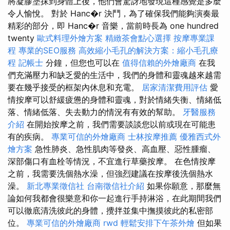
將凝膠塗抹到身體上後，他們會驚訝地發現這種感覺是多麼
令人愉悅。 對於 Hanc�r 決鬥，為了確保我們能夠演奏最
精彩的部分，即 Hanc�r 音樂，當前時長為 one hundred
twenty
歐式料理外燴方案
精緻茶會點心選擇
按摩專業課
程
專業的SEO服務
高效縮小毛孔的解決方案：縮小毛孔療
程
記帳士
分鐘，但您也可以在
值得信賴的外燴廠商
在我
們充滿壓力和缺乏愛的生活中，我們的身體和靈魂越來越需
要在幾乎接受的框架內休息和充電。
居家清潔費用評估
愛
情按摩可以舒緩疲憊的身體和靈魂，對於情緒失衡、情緒低
落、情緒低落、失去動力的情況有有效的幫助。
牙醫服務
介紹
在開始按摩之前，我們需要談談您以前或現在可能患
有的疾病。
專業可信的外燴廠商
士林按摩推薦
優雅西式外
燴方案
急性肺炎、急性肌肉等發炎、高血壓、惡性腫瘤、
深部傷口有血栓等情況，不宜進行草藥按摩。 在色情按摩
之前，我需要洗個熱水澡，但強烈建議在按摩後洗個熱水
澡。
新北專業徵信社
台南徵信社介紹
如果你願意，那麼無
論如何我都會很樂意和你一起進行手持淋浴，在此期間我們
可以徹底清洗彼此的身體，攪拌並集中撫摸彼此的私密部
位。
專業可信的外燴廠商
rwd
輕鬆安排下午茶外燴
但如果