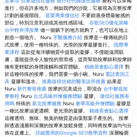
意事項
台東徵信社服務
旅行社代辦護照服務
療程可以單獨
進行，但在許多地方，例如我們的沙龍，它被視為完整按摩
計劃的最後階段。
苗栗專業徵信社
不要錯過身體最敏感的
部位，特別注意乳頭或其他性感區域。
谷歌SEO優化策略
台中輕井澤按摩
做一個躺下的地方就夠了，也可以在地上
創造一個地方。 Nuru
牙醫服務介紹
按摩是一種傳統的日
式按摩，使用一種特殊的、光滑的按摩凝膠進行。
指壓專
業課程
這款從海洋礦物質中提取的凝膠，不僅能滋潤肌
膚，還能提供令人愉悅的滑滑感，從而幫助按摩師和按摩師
擁有更輕鬆的身體接觸和感官體驗。
精緻茶會點心選擇
對
於這種特殊的按摩，我們需要一個小碗、Nuru
電話查詢工
具
凝膠和溫水。
推薦值得信賴的醫美診所推薦
結果是
Nuru
新竹整骨推薦
按摩的完美成分，即混合
台中腳底按
摩療程
Nuru
台北高級外燴服務體驗
凝膠。
徵信社服務有
用嗎
特殊的
新北按摩服務
Nuru
奢華高級外燴體驗
凝膠是
一種比按摩油更濃稠、更光滑的凝膠。
精緻茶會點心選擇
這種透明、無味、無臭的物質是由藻類葉子產生的。 按摩
師透過淺層和深層的按摩來放鬆身體，同時將按摩油均勻分
佈在皮膚上。
詳細實用的Google SEO教學資料
深層輪廓