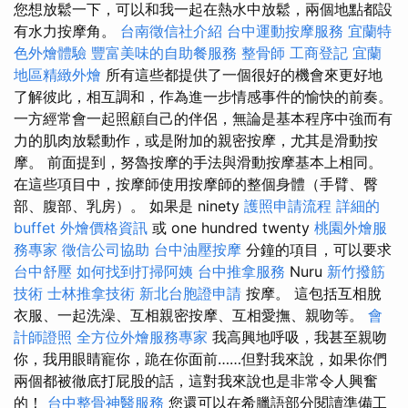
您想放鬆一下，可以和我一起在熱水中放鬆，兩個地點都設
有水力按摩角。
台南徵信社介紹
台中運動按摩服務
宜蘭特
色外燴體驗
豐富美味的自助餐服務
整骨師
工商登記
宜蘭
地區精緻外燴
所有這些都提供了一個很好的機會來更好地
了解彼此，相互調和，作為進一步情感事件的愉快的前奏。
一方經常會一起照顧自己的伴侶，無論是基本程序中強而有
力的肌肉放鬆動作，或是附加的親密按摩，尤其是滑動按
摩。 前面提到，努魯按摩的手法與滑動按摩基本上相同。
在這些項目中，按摩師使用按摩師的整個身體（手臂、臀
部、腹部、乳房）。 如果是 ninety
護照申請流程
詳細的
buffet 外燴價格資訊
或 one hundred twenty
桃園外燴服
務專家
徵信公司協助
台中油壓按摩
分鐘的項目，可以要求
台中舒壓
如何找到打掃阿姨
台中推拿服務
Nuru
新竹撥筋
技術
士林推拿技術
新北台胞證申請
按摩。 這包括互相脫
衣服、一起洗澡、互相親密按摩、互相愛撫、親吻等。
會
計師證照
全方位外燴服務專家
我高興地呼吸，我甚至親吻
你，我用眼睛寵你，跪在你面前……但對我來說，如果你們
兩個都被徹底打屁股的話，這對我來說也是非常令人興奮
的！
台中整骨神醫服務
您還可以在希臘語部分閱讀準備工