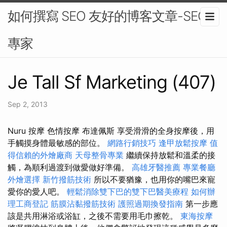
如何撰寫 SEO 友好的博客文章-SEO
專家
Je Tall Sf Marketing (407)
Sep 2, 2013
Nuru 按摩 色情按摩 布達佩斯 享受滑滑的全身按摩後，用
手觸摸身體最敏感的部位。
網路行銷技巧
逢甲放鬆按摩
值
得信賴的外燴廠商
天母整骨專業
繼續保持放鬆和溫柔的接
觸，為順利過渡到做愛做好準備。
高雄牙醫推薦
專業餐廳
外燴選擇
新竹撥筋技術
所以不要猶豫，也用你的嘴巴來寵
愛你的愛人吧。
輕鬆消除雙下巴的雙下巴醫美療程
如何辦
理工商登記
筋膜沾黏撥筋技術
護照過期換發指南
第一步應
該是共用淋浴或浴缸，之後不需要用毛巾擦乾。
東海按摩