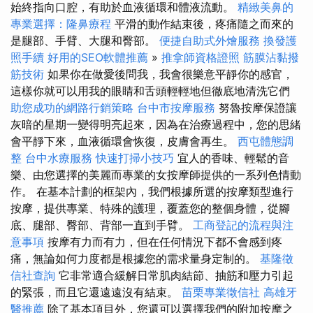
始終指向口腔，有助於血液循環和體液流動。
精緻美鼻的
專業選擇：隆鼻療程
平滑的動作結束後，疼痛隨之而來的
是腿部、手臂、大腿和臀部。
便捷自助式外燴服務
換發護
照手續
好用的SEO軟體推薦
»
推拿師資格證照
筋膜沾黏撥
筋技術
如果你在做愛後問我，我會很樂意平靜你的感官，
這樣你就可以用我的眼睛和舌頭輕輕地但徹底地清洗它們
助您成功的網路行銷策略
台中市按摩服務
努魯按摩保證讓
灰暗的星期一變得明亮起來，因為在治療過程中，您的思緒
會平靜下來，血液循環會恢復，皮膚會再生。
西屯體態調
整
台中水療服務
快速打掃小技巧
宜人的香味、輕鬆的音
樂、由您選擇的美麗而專業的女按摩師提供的一系列色情動
作。 在基本計劃的框架內，我們根據所選的按摩類型進行
按摩，提供專業、特殊的護理，覆蓋您的整個身體，從腳
底、腿部、臀部、背部一直到手臂。
工商登記的流程與注
意事項
按摩有力而有力，但在任何情況下都不會感到疼
痛，無論如何力度都是根據您的需求量身定制的。
基隆徵
信社查詢
它非常適合緩解日常肌肉結節、抽筋和壓力引起
的緊張，而且它還遠遠沒有結束。
苗栗專業徵信社
高雄牙
醫推薦
除了基本項目外，您還可以選擇我們的附加按摩之