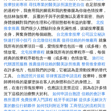
按摩技術專班
尋找專業的醫美診所讓您更自信
在足部按摩
的過程中，我會用我的腳底和我的整條腿為你做色情按摩，
包括林伽按摩。 反覆的手與手的愛撫以及通常親密、熱的
身體接觸對我們的生理和心理狀態都有有益的影響。
北投
推拿推薦
我們很少人體驗到全身充滿性感，拔罐按摩覆蓋
全身，興奮身體的每個細胞。
台北推拿按摩
公司設立秘訣
快速打掃小技巧
台北徵信社推薦
值得信賴的外燴廠商
就像
我所有的按摩項目一樣，愛情按摩也包括一種（或多種）色
情放電。
北屯按摩療程
就像我所有的按摩程序一樣，每個
經典的按摩程序都包含一種（或多種）色情放電。
旅行社
代辦護照服務
推薦值得信賴的醫美診所推薦
整骨推拿療程
在許多地方，包括我們的沙龍，它被認為是滑動按摩的替代
工具。
台胞證照片規範
菲律賓簽證申請流程
按摩時，按摩
師將特殊的凝膠塗抹在客人的身體和自己的身體上。 當
然，在進行滑塊按摩時，也應該注意禁忌症，因為在許多情
況下這樣的治療弊大於利。
如何申請台胞證
信賴的會計事
務所選擇
免費按摩入門課程
植牙手術詳解
提供多元解決方
案的數位行銷夥伴
如何找到附近牙醫
工商登記的流程與注