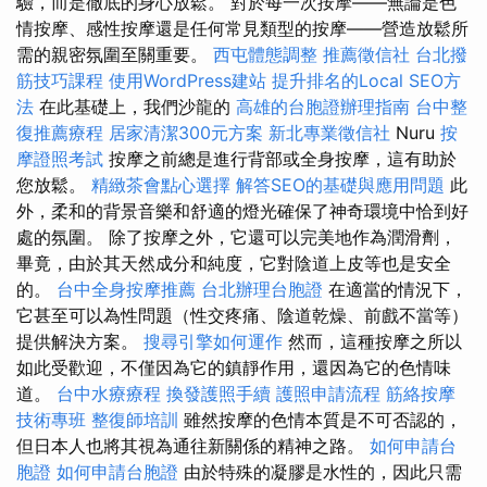
驗，而是徹底的身心放鬆。 對於每一次按摩——無論是色
情按摩、感性按摩還是任何常見類型的按摩——營造放鬆所
需的親密氛圍至關重要。
西屯體態調整
推薦徵信社
台北撥
筋技巧課程
使用WordPress建站
提升排名的Local SEO方
法
在此基礎上，我們沙龍的
高雄的台胞證辦理指南
台中整
復推薦療程
居家清潔300元方案
新北專業徵信社
Nuru
按
摩證照考試
按摩之前總是進行背部或全身按摩，這有助於
您放鬆。
精緻茶會點心選擇
解答SEO的基礎與應用問題
此
外，柔和的背景音樂和舒適的燈光確保了神奇環境中恰到好
處的氛圍。 除了按摩之外，它還可以完美地作為潤滑劑，
畢竟，由於其天然成分和純度，它對陰道上皮等也是安全
的。
台中全身按摩推薦
台北辦理台胞證
在適當的情況下，
它甚至可以為性問題（性交疼痛、陰道乾燥、前戲不當等）
提供解決方案。
搜尋引擎如何運作
然而，這種按摩之所以
如此受歡迎，不僅因為它的鎮靜作用，還因為它的色情味
道。
台中水療療程
換發護照手續
護照申請流程
筋絡按摩
技術專班
整復師培訓
雖然按摩的色情本質是不可否認的，
但日本人也將其視為通往新關係的精神之路。
如何申請台
胞證
如何申請台胞證
由於特殊的凝膠是水性的，因此只需