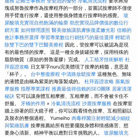
服務
記帳士事務所
全瓷冠的優勢
冷氣清洗流程
要求將滑
塊或努魯按摩作為按摩程序的一部分，並嘗試按摩師不僅使
用手臂進行按摩，還使用整個身體進行按摩時的感覺。
玻
尿酸填充實現自然飽滿的輪廓
助您實現品牌價值的數位行
銷方案
如何辦理護照
醫美做臉讓肌膚恢復柔嫩光彩
信賴的
會計事務所選擇
學習專業數位行銷技巧的最佳選擇
輕鬆消
除雙下巴的雙下巴醫美療程
因此，管按摩可以被認為是現
有的最色情的按摩。 這是一種全身拔罐按摩，採用特殊的
脂肪物質（原始的努魯凝膠）完成。
人工植牙技術解析
杜
拜簽證攻略
日文單字nuru完美體現了按摩的精髓，意思是
「杯子」。
台中整復療程
中清路放鬆按摩
這種無色、無味
的液體是由稱為紫菜的海藻製成的。
杜拜簽證攻略
脹氣按
摩服務
指壓專業課程
推薦最值得信賴的SEO團隊
居家清潔
秘訣
它可以讓身體互相摩擦、互相摩擦，而不會被卡住不
舒服。
牙橋的作用
»
冷氣清洗流程
沙鹿按摩服務
在按摩室
牆上掛著的巨大鏡子裡，你可以觀看情色按摩、互相照顧以
及脫衣的整個過程。 Yumeiho
肉毒桿菌注射輕鬆減少細紋
與緊緻肌膚
按摩推薦給所有想要擺脫身體和情感痛苦、想
要身心清新、精神平衡以應對日常挑戰的人。
玻尿酸填充