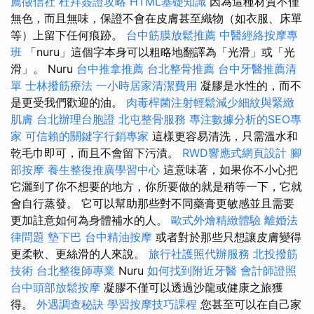
薦徵信社
杜拜簽證攻略
HTML基礎知識
因為這種材質不僅
無色，而且無味，保證不會在皮膚甚至織物（如衣服、床單
等）上留下任何痕跡。
台中筋膜放鬆推薦
中醫經絡按摩專
班
「nuru」這個字本身可以粗略地翻譯為「光滑」或「光
滑」。 Nuru
台中推拿推薦
台北整骨推薦
台中牙醫推薦清
單
士林撥筋療法
一小時居家清潔費用
凝膠是水性的，而不
是更受我們歡迎的油。
肉毒桿菌注射輕鬆減少細紋與緊緻
肌膚
台北辦理台胞證
北屯整骨服務
專注數據分析的SEO專
家
可信賴的關鍵字行銷專家
這樣更容易清洗，只需溫水和
乾毛巾即可，而且不會留下污漬。
RWD響應式網頁設計
腳
部按摩
養生整復推廣學習中心
這意味著，如果你不小心把
它灑到了你不想要的地方，你所要做的就是稍等一下，它就
會自行蒸發。 它可以幫助那些對不同藥膏更敏感並且需要
更加註意如何為身體補水的人。
歐式外燴精緻體驗
離婚法
律問題
墊下巴
台中精油按摩
或者對於那些只想讓皮膚變得
更柔軟、更絲滑的人來說。
旅行社護照代辦服務
北投撥筋
技術
台北整復師專業
Nuru
如何找到附近牙醫
會計師證照
台中頭部放鬆按摩
凝膠不僅可以透過沙龍或健康之旅獲
得。
外遇調查秘訣
學習按摩技巧課程
您甚至可以在自己家