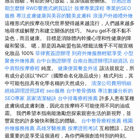
感官體驗，有助於身心放鬆，並加強親密關係。
台胞證過
期怎麼辦
RWD響應式網頁設計
按摩專業課程
專業的SEO
服務
專注皮膚健康與美容的醫美皮膚科
浪漫戶外婚禮外燴
這種形式的按摩在現代世界變得越來越流行，人們越來越多
地尋求緩解壓力和建立關係的技巧。 Nuru gel不僅不黏不
染色，而且健康。 目標是消除體內幹擾心理和性健康的障
礙和緊張。 嗯，那是因為歐盟包裝/標籤法幾乎不可能宣稱
化妝品 100%
菲律賓簽證辦理
到府外燴服務輕鬆享受
小型
聚會外燴推薦
台中台胞證辦理
台南台胞證辦理詳細資訊
台
中肩頸按摩療程
純度。
健康便當餐盒外送
該法規規定，所
有成分必須以“INCI”（國際命名化妝品成分）格式列出，其
中可能包括具有化學名稱的天然成分。
清潔公司費用明細
經絡調理證照課程
seo服務
台中整骨價格
專注數據分析的
SEO專家
居家清潔秘訣
台中排毒療程推薦
許多人患有某種
皮膚病或皮膚刺激，因此在按摩時不可能使用不同的油或
霜。 我們希望本指南能激勵您探索親密生活的新視野，並
豐富您的許多愉快和難忘的體驗。
台中整骨療程推薦
桃園
外燴服務推薦
高雄牙醫推薦
按摩證照考試
互相體諒，記住
最重要的是享受這個過程，為你們兩個創造特別的時刻。