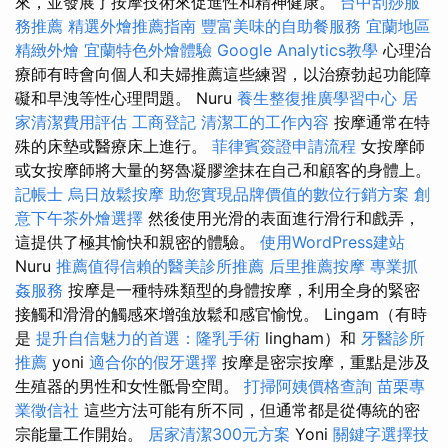
來，並發展了按摩技術來促進性和精神健康。
台中刮痧服
務推薦
精選外燴推薦指南
豐富美味的自助餐服務
宜蘭地區
精緻外燴
宜蘭特色外燴體驗
Google Analytics教學
心理治
療師有時會向個人和夫婦推薦這些練習，以治療勃起功能障
礙和早洩等性心理問題。 Nuru
養生整復推廣學習中心
居
家清潔費用評估
工商登記
清潔工的工作內容
按摩通常在特
殊的床墊或醫療床上進行。
菲律賓簽證申請流程
女按摩師
或女按摩師將大量的努魯凝膠塗抹在自己和顧客的身體上。
記帳士
烏日放鬆按摩
助您實現品牌價值的數位行銷方案
創
意下午茶外燴選擇
然後使用光滑的表面進行滑行和戲弄，
這提供了極其愉快和親密的體驗。
使用WordPress建站
Nuru
推薦值得信賴的醫美診所推薦
后里推薦按摩
專業抓
姦服務
按摩是一種特殊類型的身體按摩，利用全身的緊密
接觸和滑滑的觸感來增強放鬆和感官愉悅。 Lingam（有時
是
提升自信魅力的首選：隆乳手術
lingham）和
牙醫診所
推薦
yoni
適合你的假牙選擇
按摩是密宗按摩，重點是涉及
生殖器的男性和女性骶骨空間。
打掃阿姨價格查詢
苗栗專
業徵信社
這些方法可能有所不同，但通常都是從傳統的密
宗能量工作開始。
居家清潔300元方案
Yoni
關鍵字選擇技