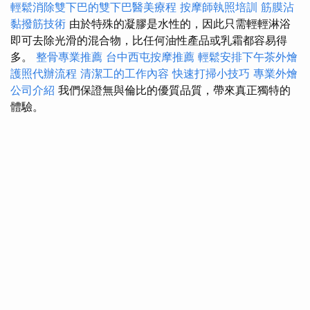
輕鬆消除雙下巴的雙下巴醫美療程
按摩師執照培訓
筋膜沾
黏撥筋技術
由於特殊的凝膠是水性的，因此只需輕輕淋浴
即可去除光滑的混合物，比任何油性產品或乳霜都容易得
多。
整骨專業推薦
台中西屯按摩推薦
輕鬆安排下午茶外燴
護照代辦流程
清潔工的工作內容
快速打掃小技巧
專業外燴
公司介紹
我們保證無與倫比的優質品質，帶來真正獨特的
體驗。