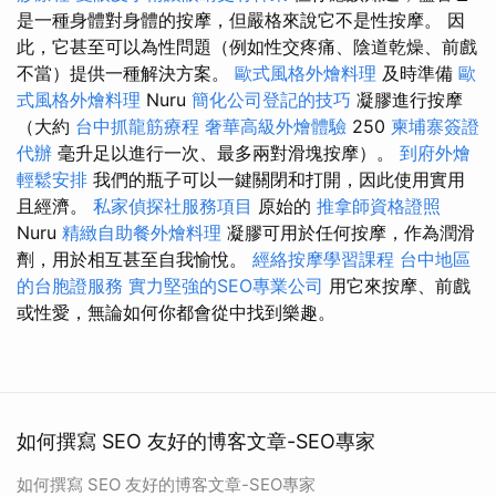
是一種身體對身體的按摩，但嚴格來說它不是性按摩。 因
此，它甚至可以為性問題（例如性交疼痛、陰道乾燥、前戲
不當）提供一種解決方案。
歐式風格外燴料理
及時準備
歐
式風格外燴料理
Nuru
簡化公司登記的技巧
凝膠進行按摩
（大約
台中抓龍筋療程
奢華高級外燴體驗
250
柬埔寨簽證
代辦
毫升足以進行一次、最多兩對滑塊按摩）。
到府外燴
輕鬆安排
我們的瓶子可以一鍵關閉和打開，因此使用實用
且經濟。
私家偵探社服務項目
原始的
推拿師資格證照
Nuru
精緻自助餐外燴料理
凝膠可用於任何按摩，作為潤滑
劑，用於相互甚至自我愉悅。
經絡按摩學習課程
台中地區
的台胞證服務
實力堅強的SEO專業公司
用它來按摩、前戲
或性愛，無論如何你都會從中找到樂趣。
如何撰寫 SEO 友好的博客文章-SEO專家
如何撰寫 SEO 友好的博客文章-SEO專家