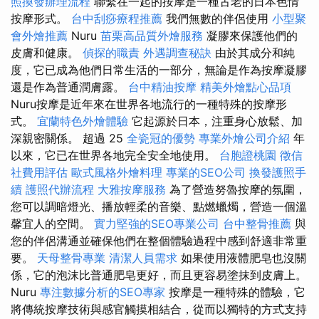
照換發辦理流程
聯繫在一起的按摩是一種古老的日本色情
按摩形式。
台中刮痧療程推薦
我們無數的伴侶使用
小型聚
會外燴推薦
Nuru
苗栗高品質外燴服務
凝膠來保護他們的
皮膚和健康。
偵探的職責
外遇調查秘訣
由於其成分和純
度，它已成為他們日常生活的一部分，無論是作為按摩凝膠
還是作為普通潤膚露。
台中精油按摩
精美外燴點心品項
Nuru按摩是近年來在世界各地流行的一種特殊的按摩形
式。
宜蘭特色外燴體驗
它起源於日本，注重身心放鬆、加
深親密關係。 超過 25
全瓷冠的優勢
專業外燴公司介紹
年
以來，它已在世界各地完全安全地使用。
台胞證桃園
徵信
社費用評估
歐式風格外燴料理
專業的SEO公司
換發護照手
續
護照代辦流程
大雅按摩服務
為了營造努魯按摩的氛圍，
您可以調暗燈光、播放輕柔的音樂、點燃蠟燭，營造一個溫
馨宜人的空間。
實力堅強的SEO專業公司
台中整骨推薦
與
您的伴侶溝通並確保他們在整個體驗過程中感到舒適非常重
要。
天母整骨專業
清潔人員需求
如果使用液體肥皂也沒關
係，它的泡沫比普通肥皂更好，而且更容易塗抹到皮膚上。
Nuru
專注數據分析的SEO專家
按摩是一種特殊的體驗，它
將傳統按摩技術與感官觸摸相結合，從而以獨特的方式支持