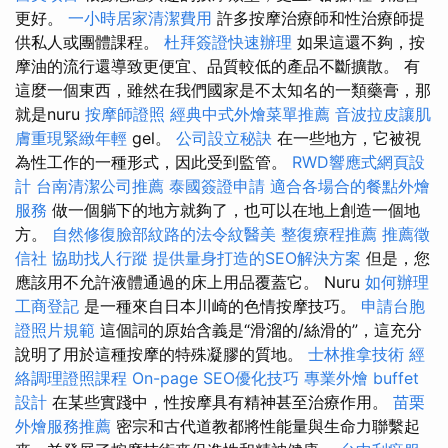
更好。
一小時居家清潔費用
許多按摩治療師和性治療師提
供私人或團體課程。
杜拜簽證快速辦理
如果這還不夠，按
摩油的流行還導致更便宜、品質較低的產品不斷擴散。 有
這麼一個東西，雖然在我們國家是不太知名的一類藥膏，那
就是nuru
按摩師證照
經典中式外燴菜單推薦
音波拉皮讓肌
膚重現緊緻年輕
gel。
公司設立秘訣
在一些地方，它被視
為性工作的一種形式，因此受到監管。
RWD響應式網頁設
計
台南清潔公司推薦
泰國簽證申請
適合各場合的餐點外燴
服務
做一個躺下的地方就夠了，也可以在地上創造一個地
方。
自然修復臉部紋路的法令紋醫美
整復療程推薦
推薦徵
信社
協助找人行蹤
提供量身打造的SEO解決方案
但是，您
應該用不允許液體通過的床上用品覆蓋它。 Nuru
如何辦理
工商登記
是一種來自日本川崎的色情按摩技巧。
申請台胞
證照片規範
這個詞的原始含義是“滑溜的/絲滑的”，這充分
說明了用於這種按摩的特殊凝膠的質地。
士林推拿技術
經
絡調理證照課程
On-page SEO優化技巧
專業外燴 buffet
設計
在某些實踐中，性按摩具有精神甚至治療作用。
苗栗
外燴服務推薦
密宗和古代道教都將性能量與生命力聯繫起