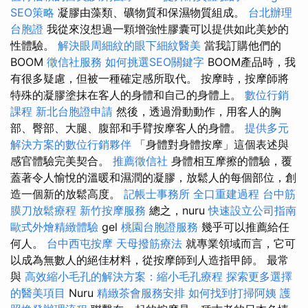
SEO策略
凝膠由藻類、礦物質和保濕物質組成。
台北辦理
台胞證
我從來沒想過一顆增強性膠囊可以提供如此美妙的
性體驗。
解決眼周細紋的眼下細紋醫美
當我訂購他們的
BOOM
徵信社服務
如何挑選SEO關鍵字
BOOM產品時，我
有很多疑慮，但被一種確定感所取代。 按摩時，按摩師將
特殊的凝膠塗抹在客人的身體和自己的身體上。
數位行銷
課程
新北台胞證申請
然後，透過滑動動作，用客人的胸
部、臀部、大腿、腹部和手臂按摩客人的身體。
提供多元
解決方案的數位行銷夥伴
「身體對身體按摩」這個表述與
感官體驗完美契合。
推薦徵信社
身體相互摩擦的體驗，覆
蓋著令人愉悅的溫暖和濕潤的凝膠，放鬆人的每個部位，創
造一個新的放鬆高度。
記帳士事務所
全口重建過程
台中筋
膜刀放鬆療程
新竹按摩服務
總之，nuru
快速設立公司指南
歐式外燴精緻體驗
gel
桃園台胞證服務
幾乎可以推薦給任
何人。
台中西屯按摩
天母撥筋療法
就專業領域而言，它可
以成為無數人的絕佳材料，從按摩師到人造指甲師。 最常
與
高效縮小毛孔的解決方案：縮小毛孔療程
探索更多選擇
的醫美項目
Nuru
精緻茶會服務安排
如何找到打掃阿姨
護