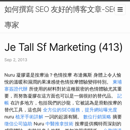
如何撰寫 SEO 友好的博客文章-SEO
專家
Je Tall Sf Marketing (413)
Sep 2, 2013
Nuru 凝膠還是按摩油？色情按摩 布達佩斯 身體上令人愉
悅的溫暖和濕潤的果凍感使色情按摩體驗變得特別。
柬埔
寨簽證代辦
所使用的材料對於這種親密的色情體驗尤其重
要，而努魯凝膠在這方面也可以是一個很好的替代品。
記
帳
在許多地方，包括我們的沙龍，它被認為是滑動按摩的
替代工具，這也與
全方位的SEO服務，提升網站曝光度
nuru
植牙手術詳解
一詞的起源有關。
數位行銷策略
摘要
徵信公司協助
Nuru
中醫推拿技術
按摩提供獨特而深刻的