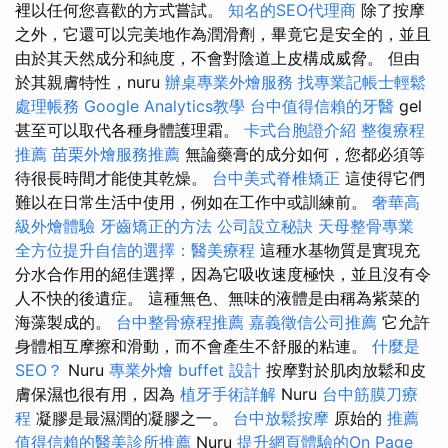
裡以任何您喜歡的方式嘗試。
知名的SEO代理商
除了按摩
之外，它還可以完美地作為潤滑劑，畢竟它是安全的，並且
由於其天然成分和純度，不會對陰道上皮構成威脅。 但由
於其親膚特性，nuru
辦桌專業外燴服務
找專業記帳士輕鬆
處理帳務
Google Analytics教學
台中值得信賴的牙醫
gel
甚至可以取代各種身體護理霜。
卡式台胞證介紹
整復療程
推薦
苗栗外燴服務推薦
無論藥膏的成分如何，您都必須等
待很長時間才能使其乾燥。
台中美式脊椎矯正
這使得它們
難以在日常生活中使用，例如在工作中或訓練前。
奢華高
級外燴體驗
牙齒矯正的方法
公司設立秘訣
天母整骨專業
全方位提升自信的選擇：醫美療程
這種水基物質是實現充
分水合作用的絕佳選擇，因為它吸收速度極快，並且沒有令
人不快的後遺症。 這種無色、無味的液體是由稱為紫菜的
海藻製成的。
台中整骨療程推薦
嘉義徵信公司推薦
它允許
身體相互摩擦和滑動，而不會產生不舒服的粘連。
什麼是
SEO？
Nuru
專業外燴 buffet 設計
按摩對於肌肉放鬆和皮
膚保濕也很有用，因為
植牙手術詳解
Nuru
台中筋膜刀療
程
凝膠是最濕潤的凝膠之一。
台中放鬆按摩
原始的
推薦
值得信賴的醫美診所推薦
Nuru
提升網頁體驗的On Page