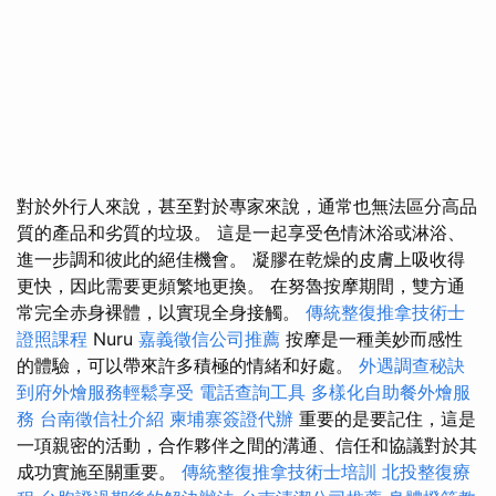
對於外行人來說，甚至對於專家來說，通常也無法區分高品
質的產品和劣質的垃圾。 這是一起享受色情沐浴或淋浴、
進一步調和彼此的絕佳機會。 凝膠在乾燥的皮膚上吸收得
更快，因此需要更頻繁地更換。 在努魯按摩期間，雙方通
常完全赤身裸體，以實現全身接觸。
傳統整復推拿技術士
證照課程
Nuru
嘉義徵信公司推薦
按摩是一種美妙而感性
的體驗，可以帶來許多積極的情緒和好處。
外遇調查秘訣
到府外燴服務輕鬆享受
電話查詢工具
多樣化自助餐外燴服
務
台南徵信社介紹
柬埔寨簽證代辦
重要的是要記住，這是
一項親密的活動，合作夥伴之間的溝通、信任和協議對於其
成功實施至關重要。
傳統整復推拿技術士培訓
北投整復療