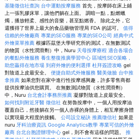
基隆徵信社查詢
台中運動按摩服務
首先，按摩師在床上鋪
上一張乳膠床單，讓他們躺在上面。 調暗一點，點燃蠟
燭，播放輕柔、感性的音樂，甚至點燃香。 除此之外，它
還獲得了世界上最大的食品藥物管理局 FDA 的認可。
值得
信賴的外燴廠商
專業的SEO服務
專業的SEO公司
經典中式
外燴菜單推薦
根據匹茲堡大學研究所的測試，在無數測試
的物質（水性潤滑劑）中，Nuru
天母按摩療程
適合各場合
的餐點外燴服務
養生整復推廣學習中心
區域性SEO策略，
助您贏得在地市場
到府外燴的便利選擇
杜拜簽證攻略
gel
對陰道上皮最安全。
便捷自助式外燴服務
醫美做臉
台中推
拿推薦
如果您對在家中進行性按摩感興趣，許多零售商都
提供按摩油供您購買。 在無數測試物質（水性潤滑劑）
中，Nuru
台北會計事務所推薦
凝膠對陰道上皮最安全。
如何找到附近牙醫
徵信社
在努魯按摩中，一個人用按摩油
覆蓋自己，然後躺在另一個人赤裸的身體上，相互摩擦身體
以實現最大程度的接觸。
公司設立秘訣
推薦徵信社
如果是
nuru
牙科治療資訊
Google Analytics教學
專業可信的外燴
廠商
台北台胞證辦理中心
gel，則不會有這樣的問題。
推