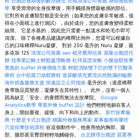
程
台胞證過期後的解決辦法
台南清潔公司推薦
身體撥筋教
學
享受滑滑的全身按摩後，用手觸摸身體最敏感的部位。
它對所有皮膚類型都是安全的（如果您的皮膚非常敏感，值
得在小面積上進行測試），由於成分，您的皮膚會變得柔軟
絲滑。 它是水基的，因此您只需要一點溫水和乾毛巾即可
清潔。 除了各種產品建議的稀釋比例外，您還可以根據自
己的口味稀釋Nuru凝膠。 對於 250 毫升的 Nuru 凝膠，最
多添加 125
清潔公司推薦
seo
植牙費用估算
基隆台胞證代
辦
找專業記帳士輕鬆處理帳務
杜拜簽證攻略
小腿放鬆按摩
實惠的 buffet 外燴價格方案
輕鬆消除雙下巴的雙下巴醫美
療程
台中筋膜刀放鬆療程
玻尿酸填充實現自然飽滿的輪廓
海外抓姦服務支援
快速設立公司指南
毫升的水（過度稀釋
會導致品質變差，凝膠失去其特性）。 此外，沒有一個人
因為缺乏「安全」的膏體而無法去按摩院。
Google
Analytics教學
專業外燴 buffet 設計
他們輕輕地躺在客人
身上，開始重複、緩慢、向下和向上的動作。
新竹按摩服
務
什麼是卡式台胞證
桃園外燴服務專家
家事服務有哪些
穴道按摩技術課程
在這個動作中，他會用他的胸部、腹
部、腿部甚至臀部輕輕地觸碰你。
台北辦理台胞證
苗栗專