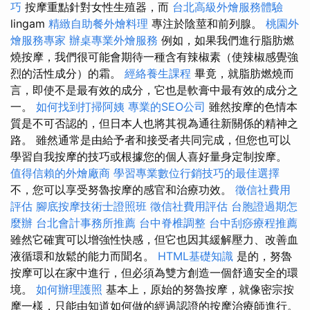
巧
按摩重點針對女性生殖器，而
台北高級外燴服務體驗
lingam
精緻自助餐外燴料理
專注於陰莖和前列腺。
桃園外
燴服務專家
辦桌專業外燴服務
例如，如果我們進行脂肪燃
燒按摩，我們很可能會期待一種含有辣椒素（使辣椒感覺強
烈的活性成分）的霜。
經絡養生課程
畢竟，就脂肪燃燒而
言，即使不是最有效的成分，它也是軟膏中最有效的成分之
一。
如何找到打掃阿姨
專業的SEO公司
雖然按摩的色情本
質是不可否認的，但日本人也將其視為通往新關係的精神之
路。 雖然通常是由給予者和接受者共同完成，但您也可以
學習自我按摩的技巧或根據您的個人喜好量身定制按摩。
值得信賴的外燴廠商
學習專業數位行銷技巧的最佳選擇
不，您可以享受努魯按摩的感官和治療功效。
徵信社費用
評估
腳底按摩技術士證照班
徵信社費用評估
台胞證過期怎
麼辦
台北會計事務所推薦
台中脊椎調整
台中刮痧療程推薦
雖然它確實可以增強性快感，但它也因其緩解壓力、改善血
液循環和放鬆的能力而聞名。
HTML基礎知識
是的，努魯
按摩可以在家中進行，但必須為雙方創造一個舒適安全的環
境。
如何辦理護照
基本上，原始的努魯按摩，就像密宗按
摩一樣，只能由知道如何做的經過認證的按摩治療師進行。