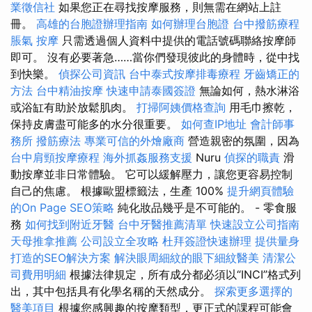
業徵信社
如果您正在尋找按摩服務，則無需在網站上註
冊。
高雄的台胞證辦理指南
如何辦理台胞證
台中撥筋療程
脹氣 按摩
只需透過個人資料中提供的電話號碼聯絡按摩師
即可。 沒有必要著急……當你們發現彼此的身體時，從中找
到快樂。
偵探公司資訊
台中泰式按摩排毒療程
牙齒矯正的
方法
台中精油按摩
快速申請泰國簽證
無論如何，熱水淋浴
或浴缸有助於放鬆肌肉。
打掃阿姨價格查詢
用毛巾擦乾，
保持皮膚盡可能多的水分很重要。
如何查IP地址
會計師事
務所
撥筋療法
專業可信的外燴廠商
營造親密的氛圍，因為
台中肩頸按摩療程
海外抓姦服務支援
Nuru
偵探的職責
滑
動按摩並非日常體驗。 它可以緩解壓力，讓您更容易控制
自己的焦慮。 根據歐盟標籤法，生產 100%
提升網頁體驗
的On Page SEO策略
純化妝品幾乎是不可能的。 - 零食服
務
如何找到附近牙醫
台中牙醫推薦清單
快速設立公司指南
天母推拿推薦
公司設立全攻略
杜拜簽證快速辦理
提供量身
打造的SEO解決方案
解決眼周細紋的眼下細紋醫美
清潔公
司費用明細
根據法律規定，所有成分都必須以“INCI”格式列
出，其中包括具有化學名稱的天然成分。
探索更多選擇的
醫美項目
根據您感興趣的按摩類型，更正式的課程可能會