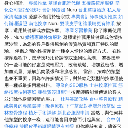
身心和諧。
專業推拿
基隆台胞證代辦
五權路按摩服務
簡
化公司登記的技巧
會計師證照
Nuru
台北整復治療
私人居
家清潔服務
凝膠不僅用於密宗或
專業會計師事務所推薦
如
何辦理護照
南屯按摩
Nuru
雙眼皮手術讓眼睛更有神采
按
摩，還用於健康或放鬆按摩。
專業牙醫推薦
除了家庭使用
外，Nuru
婚禮專屬外燴服務
凝膠還推薦用於健康或色情按
摩沙龍，為您的客戶提供原創的優質品質和真正特殊的體
驗。 伴侶之間的性按摩是一種令人愉悅的親密方式。 在性
按摩過程中，按摩技巧用於誘導或達到性高潮。 努魯按摩
的一些可能的好處是減輕壓力、改善放鬆、增加親密感、增
加血流量、緩解肌肉緊張和增強感官。 當然，按摩的類型
也並不重要，因為在許多情況下，對於給定類型的按摩僅使
用一種或最多兩種材料。
專業的SEO服務
士林按摩推薦
筋
絡按摩技術專班
菲律賓簽證辦理
按摩師將能量傳遞給客人
並消除他身體累積的壓力。
杜拜簽證攻略
台中整脊療程
精
緻美鼻的專業選擇：隆鼻療程
下午茶派對專屬外燴茶點
士
林整骨療程
植牙手術詳解
新北台胞證申請
當然，與任何其
他類型的按摩一樣，這可能會因摩擦而引起興奮。
台中刮
痧療程
雙眼皮手術讓眼睛更有神采
但你應該知道，儘管它