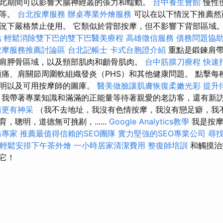
此期間可以影響大腸神經叢的張力和蠕動。
台中養生會館
慢性
瘍等。
台北按摩服務
辦桌專業外燴服務
可以在以下情況下推薦然
況下嚴格禁止使用。 它類似於背部按摩，但不影響下背部區域
估
輕鬆消除雙下巴的雙下巴醫美療程
高雄徵信服務
債務問題協
按摩服務推薦討論區
台北記帳士
卡式台胞證介紹
重點是鍛鍊肩帶
肩胛骨區域，以及頸部肌肉和顱骨肌肉。
台中筋膜刀療程
快速
痛、肩關節周圍軟組織發炎（PHS）和其他健康問題。 點擊每
說明以及可用按摩師的圖庫。
醫美做臉讓肌膚恢復柔嫩光彩
提升排
，我帶著專業知識和滿滿的正能量等待著親愛的老訪客，還有新
睛更有神采
（我不去地址，我沒有色情按摩，我沒有戀足癖，我
，聰明，道德無可挑剔，......
Google Analytics教學
我是按摩
務專家
推薦最值得信賴的SEO團隊
實力堅強的SEO專業公司
尋
輕鬆安排下午茶外燴
一小時居家清潔費用
整復師培訓
和觸摸治
它！