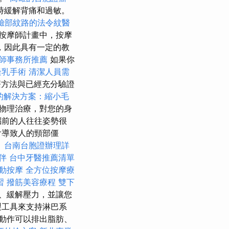
時緩解背痛和過敏。
臉部紋路的法令紋醫
按摩師計畫中，按摩
，因此具有一定的教
師事務所推薦
如果你
隆乳手術
清潔人員需
方法與已經充分驗證
的解決方案：縮小毛
物理治療，對您的身
腦前的人往往姿勢很
會導致人的頸部僵
。
台南台胞證辦理詳
伴
台中牙醫推薦清單
動按摩
全方位按摩療
習
撥筋美容療程
雙下
、緩解壓力，並讓您
製工具來支持淋巴系
動作可以排出脂肪、