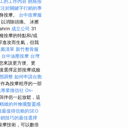
工的工作內容
經絡按
專注於關鍵字行銷的專
全身按摩。
台中按摩服
以消除頭痛。 冰擦
ahrin
成立公司
31
種按摩的特點和/或
即進攻而生氣，但我
推薦清單
新竹整骨服
。
台中油壓按摩
台灣
u對您來說更方便、更
後選擇足部按摩或臉
態調整
如何申請台胞
摩作為按摩程序的一部
北專業徵信社
On-
與伴侶一起放鬆，這
精緻的外燴擺盤靈感
薦最值得信賴的SEO
行銷技巧的最佳選擇
按摩技術，可以數倍