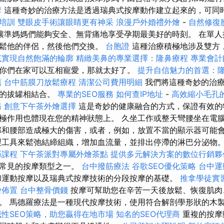
摩
這種奇妙的治療方法是透過瑞典式按摩動作建立起來的，可同
士培訓
雙眼皮手術讓眼睛更有神采
浪漫戶外婚禮外燴
-
自然修復
讓準媽媽們能夠安全、無背痛地享受孕期最美好的時刻。 在單人
放鬆他的伴侶，然後他們交換。
台胞證
這種治療積極地涉及雙方
充實現自然飽滿的輪廓
精緻美鼻的專業選擇：隆鼻療程
專業會計
你們在家可以互相寵愛，那就太好了。
提升自信魅力的首選：
薦
台中筋膜刀放鬆療程
清潔公司費用明細
我們將這種奇妙的治療
老的拔罐相結合。
專業的SEO服務
如何查IP地址
-
高效縮小毛孔
務
創意下午茶外燴選擇
這是奇妙的健康融合的方式，保證有效的
極作用也體現在您的精神狀態上。 久坐工作或整天彎腰坐在電
部和腰部造成極大的傷害，或者，例如，放置不當的顯示器可能
製工具來鬆弛結締組織，增加血流量，並排出停滯的淋巴分泌物
巧課程
下午茶派對專屬外燴茶點
提供多元解決方案的數位行銷夥
最常見的按摩類型之一。
台中撥筋療法
谷歌SEO優化策略
台中運
和運動按摩以及瑞典式按摩技術的分段按摩的基礎。
推拿學徒實
燴佈置
台中整骨價錢
按摩可幫助您在辛苦一天後放鬆、恢復肌肉
。 馬德羅療法是一種現代按摩技術，使用符合解剖學形狀的木
域性SEO策略，助您贏得在地市場
知名的SEO代理商
重複的按摩