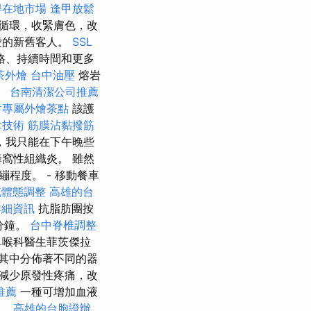
得在地市場
逢甲放鬆
循環，收緊膚色，改
愛的新舊客人。
SSL
持​​續時間和更多
茶外燴
台中油壓
熔岩
。
台南清潔公司推薦
對專屬外燴茶點
該護
拿技術
筋膜沾黏撥筋
，我只能在下午晚些
窩性組織炎。 雖然
程度。 - 移動餐車
屯體態調整
高雄的台
詳細資訊
抗脂肪團按
分鐘。
台中脊椎調整
鼻喉科醫生菲茨傑拉
其中分佈著不同的器
減少原發性疼痛，改
推薦
一種可增加血液
行。
高雄的台胞證辦