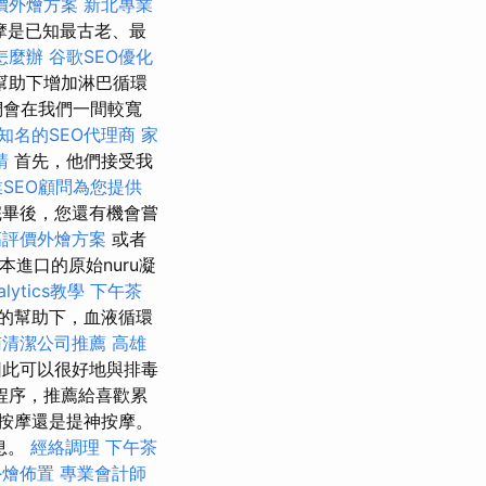
價外燴方案
新北專業
摩是已知最古老、最
怎麼辦
谷歌SEO優化
幫助下增加淋巴循環
們會在我們一間較寬
知名的SEO代理商
家
請
首先，他們接受我
業SEO顧問為您提供
畢後，您還有機會嘗
高評價外燴方案
或者
進口的原始nuru凝
alytics教學
下午茶
的幫助下，血液循環
南清潔公司推薦
高雄
此可以很好地與排毒
程序，推薦給喜歡累
部按摩還是提神按摩。
息。
經絡調理
下午茶
外燴佈置
專業會計師