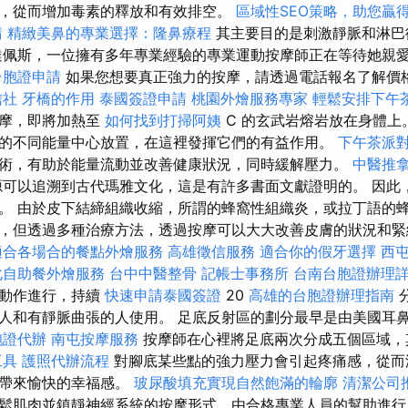
，從而增加毒素的釋放和有效排空。
區域性SEO策略，助您贏
請
精緻美鼻的專業選擇：隆鼻療程
其主要目的是刺激靜脈和淋巴
達佩斯，一位擁有多年專業經驗的專業運動按摩師正在等待她親
台胞證申請
如果您想要真正強力的按摩，請透過電話報名了解價格、
信社
牙橋的作用
泰國簽證申請
桃園外燴服務專家
輕鬆安排下午
按摩，即將加熱至
如何找到打掃阿姨
C 的玄武岩熔岩放在身體上
的不同能量中心放置，在這裡發揮它們的有益作用。
下午茶派
術，有助於能量流動並改善健康狀況，同時緩解壓力。
中醫推
可以追溯到古代瑪雅文化，這是有許多書面文獻證明的。 因此
。 由於皮下結締組織收縮，所謂的蜂窩性組織炎，或拉丁語的蜂
，但透過多種治療方法，透過按摩可以大大改善皮膚的狀況和緊繃
適合各場合的餐點外燴服務
高雄徵信服務
適合你的假牙選擇
西
化自助餐外燴服務
台中中醫整骨
記帳士事務所
台南台胞證辦理
的動作進行，持續
快速申請泰國簽證
20
高雄的台胞證辦理指南
人和有靜脈曲張的人使用。 足底反射區的劃分最早是由美國耳
胞證代辦
南屯按摩服務
按摩師在心裡將足底兩次分成五個區域，
工具
護照代辦流程
對腳底某些點的強力壓力會引起疼痛感，從而
而帶來愉快的幸福感。
玻尿酸填充實現自然飽滿的輪廓
清潔公司
鬆肌肉並鎮靜神經系統的按摩形式，由合格專業人員的幫助進