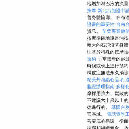
地增加淋巴液的流量
按摩
新北台胞證申
善身體輪廓。 在布
證書的重要性
台南
資訊。
苗栗專業徵
按摩準確地說是油
較大的石頭沿著身體
理基於特殊的按摩技
技術
手掌按摩的起源
時候或晚上進行預約
橘皮症無法永久消除
精美外燴點心品項
胞證辦理指南
多樣
摩採用強力、鬆散
不建議六十歲以上的
德進行的。
基隆台
官區域。
電話查詢
善腳底的循環，從
循環和組織氧合、放