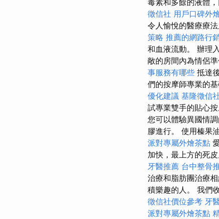
毒素和多餘的液體，
徵信社
用戶口碑外
令人愉悅的醫療療法
策略
推薦的網路行
和血液流動。 辦理
敞的房間內為情侶
事服務有哪些
抵達後
們的按摩師專業的基
優化建議
基隆徵信
試專業雙手的貼心
您可以體驗異國情調
膠進行。 使用榛果
派對專屬外燴茶點
愛
加快，最上方的死
牙醫推薦
台中整骨
治療和脂肪團治療
積樂趣的人。 我們
徵信社價位參考
牙
派對專屬外燴茶點