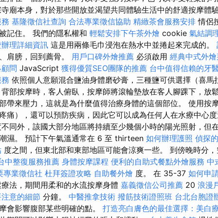
寺廟本身，對於那些開放並渴望共同體驗生活中的舒適按摩體
服務
基隆徵信社查詢
合法專業徵信協助
精緻茶會服務安排
情侶
被記住。 我們的隱私權和
輕鬆安排下午茶外燴
cookie
氣結調
證辦理詳細資訊
這是用兩條毛巾浸泡在熱水中並捲起來完成的。
部、肩膀，回到薦骨。
用戶口碑外燴推薦
必須啟用
經典中式外燴
略顧問
JavaScript
獲得優質SEO團隊的推薦
台中值得信賴的牙
服務
依照個人意願混合鹽油身體磨砂膏，三種鹽可供選擇（喜馬
 背部按摩時，客人俯臥，按摩師將滾輪墊放在客人腳踝下，放鬆
部帶來壓力，這就是為什麼值得治療身體的這個部位。 使用按
疼痛），還可以預防疾病，因此它可以成為任何人在水療中心度
度不同外，該國大部分地區將持續至少幾個小時的陽光照射，但
。 預計下午氣溫通常在 6 至 thirteen
如何辦理護照
偵探
估
度之間，但東北部和東部地區可能會涼爽一些。 到傍晚時分，
台中整復服務推薦
身體按摩課程
便利的自助式餐點外燴服務
中
栗專業徵信社
杜拜簽證攻略
自助餐外燴
度。 在 35-37
如何申
鬆療法，期間用柔和的水流按摩身體
嘉義徵信公司推薦
20
浪漫
要注意的細節
分鐘。
中醫推拿技術
撥筋技術證照班
台北台胞證
按摩會影響腹部某些明確的點。
打造亮白膚色的最佳選擇：美白