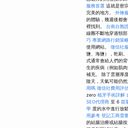
服務首選
這就是密宗
完美的地方。
外燴
的體驗，幾週後都會
裡找到。
台南台胞
線圈不斷地穿過頸
巧
專業網路行銷策
使用網站。
徵信社
鹽、海鹽），乾刷。
式通常會給人們的背
生的疾病（例如肌肉
補充。 除了雲層厚
陰天，天氣可能仍然潮濕
用嗎
徵信社費用評
zero
植牙手術詳解
SEO代理商
至 6
苗
學
度的水中進行放
用參考
登記工商需
的結腸治療或結腸