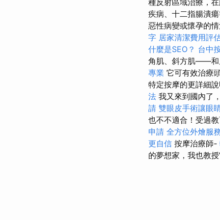
種反射區域治療，在
疾病、十二指腸潰
惡性病變或懷孕的情
字
居家清潔費用評
什麼是SEO？
台中
角肌、斜方肌——和
專業
它可有效治療頭
特定按摩的更詳細
法
我又來到國內了
請
雙眼皮手術讓眼
也不不適合！受過教育
申請
全方位外燴服
更自信
按摩治療師-
的夢想家，我也教授