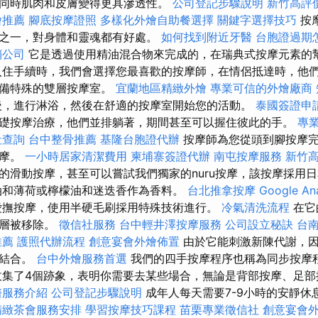
同時肌肉和皮膚變得更具滲透性。
公司登記步驟說明
新竹高評
燴推薦
腳底按摩證照
多樣化外燴自助餐選擇
關鍵字選擇技巧
按
之一，對身體和靈魂都有好處。
如何找到附近牙醫
台胞證過期
銷公司
它是透過使用精油混合物來完成的，在瑞典式按摩元素的
入住手續時，我們會選擇您最喜歡的按摩師，在情侶抵達時，他
準備特殊的雙層按摩室。
宜蘭地區精緻外燴
專業可信的外燴廠商
，進行淋浴，然後在舒適的按摩室開始您的活動。
泰國簽證申
礎按摩治療，他們並排躺著，期間甚至可以握住彼此的手。
專
社查詢
台中整骨推薦
基隆台胞證代辦
按摩師為您從頭到腳按摩完
按摩。
一小時居家清潔費用
柬埔寨簽證代辦
南屯按摩服務
新竹
的滑動按摩，甚至可以嘗試我們獨家的nuru按摩，該按摩採用日本
油和薄荷或檸檬油和迷迭香作為香料。
台北推拿按摩
Google An
撫按摩，使用半硬毛刷採用特殊技術進行。
冷氣清洗流程
在它
皮層被移除。
徵信社服務
台中輕井澤按摩服務
公司設立秘訣
台
推薦
護照代辦流程
創意宴會外燴佈置
由於它能刺激新陳代謝，因
相結合。
台中外燴服務首選
我們的四手按摩程序也稱為同步按摩
收集了4個跡象，表明你需要去某些場合，無論是背部按摩、足
醫服務介紹
公司登記步驟說明
成年人每天需要7-9小時的安靜休
精緻茶會服務安排
學習按摩技巧課程
苗栗專業徵信社
創意宴會