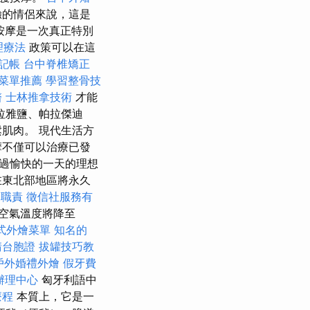
驗的情侶來說，這是
按摩是一次真正特別
理療法
政策可以在這
記帳
台中脊椎矯正
菜單推薦
學習整骨技
醫
士林推拿技術
才能
拉雅鹽、帕拉傑迪
肌肉。 現代生活方
摩不僅可以治療已發
過愉快的一天的理想
在東北部地區將永久
的職責
徵信社服務有
空氣溫度將降至
式外燴菜單
知名的
請台胞證
拔罐技巧教
戶外婚禮外燴
假牙費
辦理中心
匈牙利語中
療程
本質上，它是一