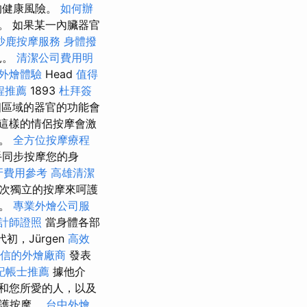
的健康風險。
如何辦
。 如果某一內臟器官
沙鹿按摩服務
身體撥
見。
清潔公司費用明
外燴體驗
Head
值得
程推薦
1893
杜拜簽
個區域的器官的功能會
這樣的情侶按摩會激
姻。
全方位按摩療程
手同步按摩您的身
牙費用參考
高雄清潔
次獨立的按摩來呵護
來。
專業外燴公司服
計師證照
當身體各部
初，Jürgen
高效
信的外燴廠商
發表
記帳士推薦
據他介
和您所愛的人，以及
呵護按摩。
台中外燴