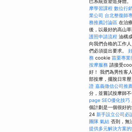
巴系統並塑造身體
摩學習課程
數位行
業公司
台北整復師
務推薦討論區
在治
後，以最好的高山
護照申請流程
油構
向我們合格的工作
們必須提出要求。
務
cookie
苗栗專業
按摩服務
請接受coo
好！ 我們為男性客
部按摩，擺脫日常
證
嘉義徵信公司推
分，並嘗試按摩師不
page SEO優化技巧
個計劃是一個很好的
24
新手設立公司必
團隊
氣結
否則，無
提供多元解決方案的