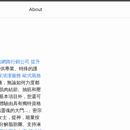
About
的網路行銷公司
提升
供專業、特殊的護
家清潔服務
歐式風格
痛，無論如何力度都
肌肉結節、抽筋和壓
基本項目外，您還可
體驗由具有獨特資格
福靈魂的大門…」密宗
女士，提神，能量按
分解脂肪團、支持淋