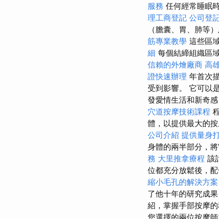
服務
任何經常睡眠時
理工商登記
公司登
（膽囊、胃、肺等）
筋專業教學
這些區
細
每個結締組織區
信賴的外燴廠商
高
證快速辦理
年首次
受到影響。 它可以
發愛情生活和新奇感
穴道按摩技術課程
體，以提供最大的
公司介紹
提供量身打
身體的兩半部分，將
務
大里推拿療程
該
位都充分放鬆後，配合
縮小毛孔的解決方案
了他十年的研究成
紹，掌握手部按摩
您選擇的兩位按摩師