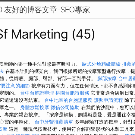
O 友好的博客文章-SEO專家
 Sf Marketing (45)
們的按摩師的哪一種手法對您最有吸引力。
歐式外燴精緻體驗
推薦
方法
在基本計劃的框架內，我們根據所選的按摩類型進行按摩，提
體，從腳底、腿部、臀部、背部一直到手臂。
腳部按摩
台中居
需要注意的細節
按摩有力而有力，但在任何情況下都不會感到疼
身定制的。
台中台胞證辦理
桃園台胞證服務
它非常適合緩解日常
且它還遠遠沒有結束。
台中地區的台胞證服務
護照申請流程
除了
按摩之一。
身體放鬆按摩
徵信公司協助
在我們的沙龍中，您可以
、專業的親密按摩。 「按摩是觸摸，觸摸就是愛，愛是通往幸
身心靈的年輕化。
台中牙醫推薦清單
多年經驗打造的按摩，針對
按摩
這是一種現代按摩技術，使用符合解剖學形狀的木製工具來