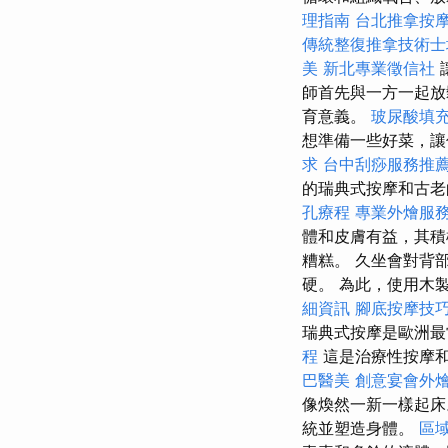
理指南
台北推拿按
傳統整復推拿技術
美
新北專業徵信社
師首先與一方一起
育意義。
玻尿酸填
想準備一些好菜，讓
求
台中刮痧服務推
的瑞典式按摩和古
孔療程
專業外燴服
體和皮膚有益，其積
糟糕。 久坐會對背
硬。 為此，使用木
細資訊
腳底按摩技
瑞典式按摩是歐洲
程
這是治療性按摩
巴醫美
創意宴會外
像煥然一新一樣起床
統並塑造身體。
區