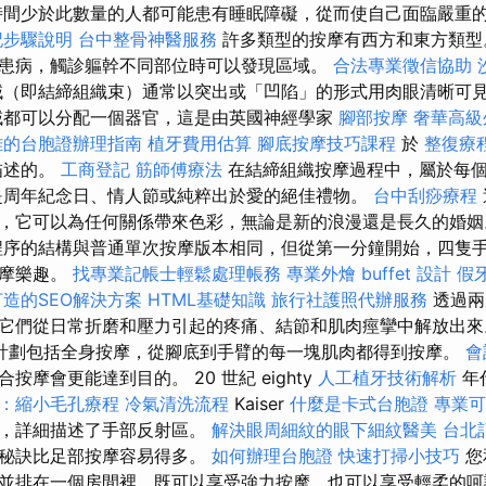
間少於此數量的人都可能患有睡眠障礙，從而使自己面臨嚴重
記步驟說明
台中整骨神醫服務
許多類型的按摩有西方和東方類型
患病，觸診軀幹不同部位時可以發現區域。
合法專業徵信協助
域（即結締組織束）通常以突出或「凹陷」的形式用肉眼清晰可
域都可以分配一個器官，這是由英國神經學家
腳部按摩
奢華高級
雄的台胞證辦理指南
植牙費用估算
腳底按摩技巧課程
於
整復療
描述的。
工商登記
筋師傅療法
在結締組織按摩過程中，屬於每
是周年紀念日、情人節或純粹出於愛的絕佳禮物。
台中刮痧療程
，它可以為任何關係帶來色彩，無論是新的浪漫還是長久的婚
程序的結構與普通單次按摩版本相同，但從第一分鐘開始，四隻
按摩樂趣。
找專業記帳士輕鬆處理帳務
專業外燴 buffet 設計
假
造的SEO解決方案
HTML基礎知識
旅行社護照代辦服務
透過兩
它們從日常折磨和壓力引起的疼痛、結節和肌肉痙攣中解放出
計劃包括全身按摩，從腳底到手臂的每一塊肌肉都得到按摩。
會
按摩會更能達到目的。 20 世紀 eighty
人工植牙技術解析
年代
：縮小毛孔療程
冷氣清洗流程
Kaiser
什麼是卡式台胞證
專業可
果，詳細描述了手部反射區。
解決眼周細紋的眼下細紋醫美
台北
的秘訣比足部按摩容易得多。
如何辦理台胞證
快速打掃小技巧
您
並排在一個房間裡，既可以享受強力按摩，也可以享受輕柔的