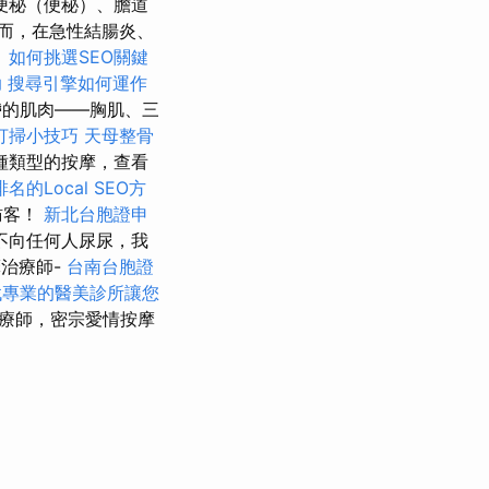
便秘（便秘）、膽道
而，在急性結腸炎、
。
如何挑選SEO關鍵
助
搜尋引擎如何運作
的肌肉——胸肌、三
打掃小技巧
天母整骨
種類型的按摩，查看
名的Local SEO方
訪客！
新北台胞證申
不向任何人尿尿，我
治療師-
台南台胞證
找專業的醫美診所讓您
療師，密宗愛情按摩