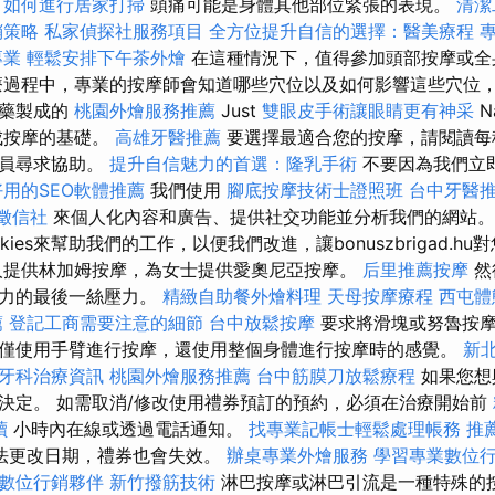
。
如何進行居家打掃
頭痛可能是身體其他部位緊張的表現。
清潔
銷策略
私家偵探社服務項目
全方位提升自信的選擇：醫美療程
專業
輕鬆安排下午茶外燴
在這種情況下，值得參加頭部按摩或
療過程中，專業的按摩師會知道哪些穴位以及如何影響這些穴位，
草藥製成的
桃園外燴服務推薦
Just
雙眼皮手術讓眼睛更有神采
N
成按摩的基礎。
高雄牙醫推薦
要選擇最適合您的按摩，請閱讀每
人員尋求協助。
提升自信魅力的首選：隆乳手術
不要因為我們立
好用的SEO軟體推薦
我們使用
腳底按摩技術士證照班
台中牙醫
徵信社
來個人化內容和廣告、提供社交功能並分析我們的網站
kies來幫助我們的工作，以便我們改進，讓bonuszbrigad.h
人提供林加姆按摩，為女士提供愛奧尼亞按摩。
后里推薦按摩
然
壓力的最後一絲壓力。
精緻自助餐外燴料理
天母按摩療程
西屯體
薦
登記工商需要注意的細節
台中放鬆按摩
要求將滑塊或努魯按
僅使用手臂進行按摩，還使用整個身體進行按摩時的感覺。
新
牙科治療資訊
桃園外燴服務推薦
台中筋膜刀放鬆療程
如果您想
決定。 如需取消/修改使用禮券預訂的預約，必須在治療開始前
讀
小時內在線或透過電話通知。
找專業記帳士輕鬆處理帳務
推
法更改日期，禮券也會失效。
辦桌專業外燴服務
學習專業數位
數位行銷夥伴
新竹撥筋技術
淋巴按摩或淋巴引流是一種特殊的