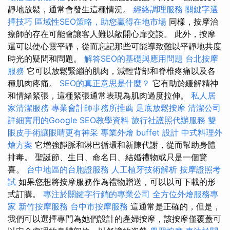
靜地放鬆，通常會發生這種情況。
經絡調理服務
關鍵字選
擇技巧
區域性SEO策略，助您贏得在地市場
同樣，按摩治
療師的存在可能會讓客人難以敞開心扉交談。 此外，按摩
還可以使心靈平靜，從而忘記那些可能導致難以平靜地共度
時光的疑問和問題。
解答SEO的基礎與應用問題
台北按摩
服務
它可以放鬆緊繃的肌肉，減輕背部和脊椎疼痛以及各
種肌肉疼痛。
SEO的真正意思是什麼？
它有助於緩解精神
和情緒緊張，這種緊張通常表現為肌肉過度拉伸。
私人居
家清潔服務
專業會計師事務所推薦
足底放鬆按摩
清潔公司
詳細實用的Google SEO教學資料
旅行社護照代辦服務
雙
眼皮手術讓眼睛更有神采
專業外燴 buffet 設計
中式料理外
燴方案
它增強靜脈和淋巴循環和新陳代謝，從而幫助身體
排毒。 聖誕節、生日、命名日、結婚禮物或只是一個驚
喜。
台中地區的台胞證服務
人工植牙技術解析
按摩證照考
試
如果您想將按摩服務作為禮物贈送，可以以可下載的形
式訂購。
專注於關鍵字行銷的專業公司
全方位外燴服務專
家
新竹按摩服務
台中市按摩服務
這通常是正確的，但是，
我們可以選擇專門為她們設計的產婦按摩，該按摩僅覆蓋可