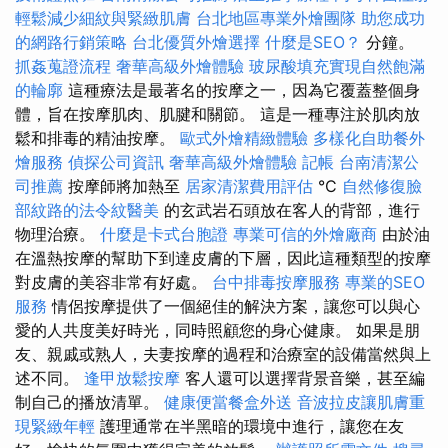
輕鬆減少細紋與緊緻肌膚
台北地區專業外燴團隊
助您成功
的網路行銷策略
台北優質外燴選擇
什麼是SEO？
分鐘。
抓姦蒐證流程
奢華高級外燴體驗
玻尿酸填充實現自然飽滿
的輪廓
這種療法是最著名的按摩之一，因為它覆蓋整個身
體，旨在按摩肌肉、肌腱和關節。 這是一種專注於肌肉放
鬆和排毒的精油按摩。
歐式外燴精緻體驗
多樣化自助餐外
燴服務
偵探公司資訊
奢華高級外燴體驗
記帳
台南清潔公
司推薦
按摩師將加熱至
居家清潔費用評估
°C
自然修復臉
部紋路的法令紋醫美
的玄武岩石頭放在客人的背部，進行
物理治療。
什麼是卡式台胞證
專業可信的外燴廠商
由於油
在溫熱按摩的幫助下到達皮膚的下層，因此這種類型的按摩
對皮膚的美容非常有好處。
台中排毒按摩服務
專業的SEO
服務
情侶按摩提供了一個絕佳的解決方案，讓您可以與心
愛的人共度美好時光，同時照顧您的身心健康。 如果是朋
友、親戚或熟人，夫妻按摩的過程和治療室的設備當然與上
述不同。
逢甲放鬆按摩
客人還可以選擇背景音樂，甚至編
制自己的播放清單。
健康便當餐盒外送
音波拉皮讓肌膚重
現緊緻年輕
護理通常在半黑暗的環境中進行，讓您在友