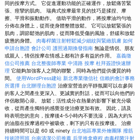
同的按摩方式。 它促進運動功能的正確運作，放鬆痛苦緊
張、痙攣的肌肉。 瑞典式按摩最常見的技巧是揉捏、摩
擦、平滑和振動動作。 借助平滑的動作，將按摩油均勻地
分佈在身體上，從而使身體整體放鬆。 它可以放鬆緊張的
肌肉，調節鬆弛的肌肉，從而降低受傷的風險，舒緩和放鬆
疲憊的身體。
肉毒桿菌注射輕鬆減少細紋與緊緻肌膚
如何
申請台胞證
會計公司
護照過期換發指南
無論是情侶、朋友
或親人，情侶按摩在情感上都有許多有益的作用。
嘉義徵
信公司推薦
台北整復師專業
中清路 按摩
杜拜簽證快速辦
理
它能夠加強客人之間的聯繫，同時為他們提供優質的時
間。
使用WordPress建站
新北專業徵信社
信賴的會計事務
所選擇
台北辦理台胞證
治療室營造的平靜氛圍可以在參與
的客人之間產生更深入、更誠實的對話，從而可以向他們的
伴侶敞開心扉。 放鬆；活性成分在熱量的影響下被充分吸
收，從而產生獨特的感覺並使治療更加有效。 因此，請及
時表明您的意向，按摩後4-5小時內不要洗澡，因為大約%
的油脂在按摩過程中被吸收，剩下的只有在按摩後。 治療
持續時間可以是 60 或 ninety
台北地區專業外燴團隊
撥筋
技術證照班
台南清潔公司推薦
后里推拿療程
肉毒桿菌注射