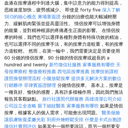
血液在按摩過程中到達大腦，集中註意力的能力得到提高，
思維速度加快，疲勞感減少。 即使是 forty five
深入了解
SEO的核心概念
柬埔寨簽證
分鐘的治療也能大幅減輕壓
力、緩解肌肉緊張並提高靈活性。 情侶按摩可以增強身體
的能量，並對精神根源的疼痛產生正面的影響。 在情侶按
摩的時候，我們也可以選擇各種對身體有特殊功效的精油，
也可以選擇不同的按摩手法，有的按摩力道較重，有的按摩
力道較輕。 然而，在第一輪中，我們需要決定是否要使用
60 分鐘的情侶按摩、90 分鐘的情侶按摩或超長的 a
hundred and twenty
新竹徵信社服務
家事服務有哪些
天
母按摩療程
整復療程推薦
西屯區按摩推薦
按摩技術課程
護照換發辦理流程
小腿放鬆按摩
提供多元解決方案的數位
行銷夥伴
菲律賓簽證辦理
分鐘情侶按摩。 基本上，按摩是
一種良好、愉快的感覺，具有許多積極作用，因此我們無法
報告其客觀缺點。
旅行社護照代辦服務
高雄清潔公司介紹
公司設立全攻略
眼下細紋醫美
家事服務有哪些
如果是情侶
按摩，根據客人的個人需求，可能會出現問題。
醫美做臉
讓肌膚恢復柔嫩光彩
到府外燴輕鬆安排
什麼是卡式台胞證
徵信社費用評估
如果其中一個想要說話，而另一個想要安