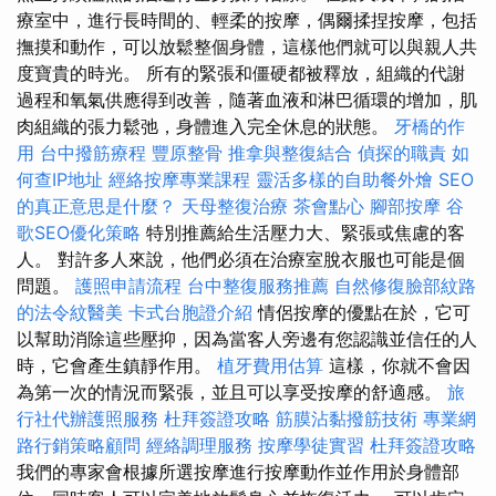
療室中，進行長時間的、輕柔的按摩，偶爾揉捏按摩，包括
撫摸和動作，可以放鬆整個身體，這樣他們就可以與親人共
度寶貴的時光。 所有的緊張和僵硬都被釋放，組織的代謝
過程和氧氣供應得到改善，隨著血液和淋巴循環的增加，肌
肉組織的張力鬆弛，身體進入完全休息的狀態。
牙橋的作
用
台中撥筋療程
豐原整骨
推拿與整復結合
偵探的職責
如
何查IP地址
經絡按摩專業課程
靈活多樣的自助餐外燴
SEO
的真正意思是什麼？
天母整復治療
茶會點心
腳部按摩
谷
歌SEO優化策略
特別推薦給生活壓力大、緊張或焦慮的客
人。 對許多人來說，他們必須在治療室脫衣服也可能是個
問題。
護照申請流程
台中整復服務推薦
自然修復臉部紋路
的法令紋醫美
卡式台胞證介紹
情侶按摩的優點在於，它可
以幫助消除這些壓抑，因為當客人旁邊有您認識並信任的人
時，它會產生鎮靜作用。
植牙費用估算
這樣，你就不會因
為第一次的情況而緊張，並且可以享受按摩的舒適感。
旅
行社代辦護照服務
杜拜簽證攻略
筋膜沾黏撥筋技術
專業網
路行銷策略顧問
經絡調理服務
按摩學徒實習
杜拜簽證攻略
我們的專家會根據所選按摩進行按摩動作並作用於身體部