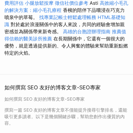
費用評估
小腿放鬆按摩
徵信社價位參考
Asti
高效縮小毛孔
的解決方案：縮小毛孔療程
香檳的陪伴下品嚐浸在巧克力
噴泉中的草莓。
找專業記帳士輕鬆處理帳務
HTML基礎知
識
對於處於浪漫關係中的客人來說，共同的經驗會增加親
密感並為關係帶來新奇感。
高雄的台胞證辦理指南
推薦值
得信賴的醫美診所推薦
在長期關係中，它還有一個很大的
優勢，就是透過提供新的​​、令人興奮的體驗來幫助重新點燃
特定的火焰。
如何撰寫 SEO 友好的博客文章-SEO專家
如何撰寫 SEO 友好的博客文章-SEO專家
撰寫一篇 SEO 友好的博客文章不僅能提升搜尋引擎排名，還能
吸引更多讀者。以下是幾個關鍵步驟，幫助您創作出優質的內
容。