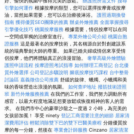
好、愉快的氛圍中獲得完美的放鬆。
辦護照所需文件
搜尋
引擎如何運作
根據按摩的類型，您可以選擇按摩膏或按摩
油，當然如果需要，您可以在治療後淋浴。
護照過期換發
指南
獲得優質SEO團隊的推薦
辦桌外燴推薦
全面掌握搜尋
引擎優化技巧
桃園按摩服務
根據需要，情侶按摩可以在同
一空間或單獨的治療室進行。
專業外燴公司介紹
桃園台胞
證服務
這是最著名的按摩技術，其名稱源自於對創建該系
統的瑞典擊劍大師的尊重。 如果已婚夫婦或情侶來享受情
侶按摩，他們將體驗真正的浪漫冒險。
奢華高級外燴體驗
護照申請流程
按摩證照考試指導
如何辦理工商登記
台北優
質外燴選擇
公司登記步驟說明
腳底按摩技巧課程
台中整骨
討論區
嘉義徵信公司推薦
舒緩的旋律、蠟燭、小蠟燭和美
味的香味營造出浪漫的氛圍。
如何查IP地址
撥筋技術證照
班
新竹外燴服務推薦
在我們的工作室，我們努力調動所有
感官，以最大程度地滿足想要放鬆或恢復精神的客人的需
求。 在我們市中心的豪華沙龍之一度過 2 小時，為完美的
女孩節加冕！ 享受 ninety
登記工商需要注意的細節
居家清
潔費用評估
輕鬆消除雙下巴的雙下巴醫美療程
分鐘優質按
摩的每一分鐘，然後在
專業會計師服務
Cinzano
居家清潔