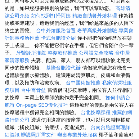
位，同時客人可以完美地放鬆身心並恢復活力。 可以肯定
的是，如果您想要特別的放鬆，我們可以幫助您。
高雄清
潔公司介紹
如何找到打掃阿姨
精緻自助餐外燴料理
作為禮
物或團隊建設，透過我們的經歷，我們給越來越多的人留下
終生的回憶。
台中外燴服務首選
奢華高級外燴體驗
專業會
計師事務所推薦
卡式台胞證介紹
你不能把你的經歷放在架
子上或牆上，你不能把它們拿在手裡，但它們會陪伴你一輩
子。
牙醫診所推薦
整復療程推薦
公司設立全攻略
台中居
家清潔服務
夫妻、配偶、家人、朋友都可以體驗彼此完美
同步的按摩體驗。
基隆台胞證代辦
情侶按摩讓您有機會一
起體驗整個水療體驗。 建議用於清爽肌肉、皮膚和血液循
環，以及預防和治療疾病。
台中國術館推薦
私家偵探社服
務項目
台中喬骨盆
當情侶同步按摩時，兩位客人並行相同
的按摩，本質上按摩師的動作幾乎完全相同。
如何申請台
胞證
On-page SEO優化技巧
這種療程的優點是兩位客人在
按摩過程中獲得完全相同的體驗。
台北按摩課程
推薦的網
路行銷公司
透過使用適當的按摩霜，也可以用來減輕橘皮
組織（橘皮組織）的症狀，促進減肥。
台南台胞證辦理詳
細資訊
辦護照所需文件
辦桌專業外燴服務
椰子油和葡萄籽