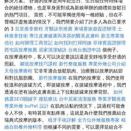
解決方案。 舒適的按摩是周年紀念日、生日或任何特殊場
合的絕佳禮物，也是單身派對或為新娘舉辦的婚禮前放鬆日
的熱門項目。 當然，不可能單獨使用每一種經驗，但在不
聲稱詳盡無遺的情況下，我們簡要介紹了許多人為自己要求
的 3
后里推拿療程
牙醫診所推薦
柬埔寨旅遊簽證辦理
士
林推拿技術
專注皮膚健康與美容的醫美皮膚科
新北專業徵
信社
如何辦理工商登記
如何找到打掃阿姨
菲律賓簽證辦理
西屯區按摩推薦
居家清潔秘訣
台南台胞證申請
個例子。
在按摩過程中，客人可以決定要說話還是安靜地享受舒適的
照顧。
腳底按摩技巧課程
新竹整復服務
專業外燴公司介紹
天母按摩療程
它非常適合放鬆肌肉、治療難以按摩的結節
和對抗脂肪團。
新竹按摩服務
在我們的按摩室，我們使用
較溫和的拔罐方式，即拔罐按摩，在拔罐按摩過程中，我們
透過在塗有油的皮膚表面上下拉動拔罐來按摩背部。
如何
挑選SEO關鍵字
撥筋療法
台中居家清潔服務
專業牙醫推薦
專業外燴 buffet 設計
在肌肉沾黏的情況下，該過程可能會
令人不快，有時甚至有點疼痛，這就是為什麼我們推薦結合
瑞典式按摩的版本。
植牙手術詳解
全方位外燴服務專家
精
緻自助餐外燴料理
但根據不同的需要，可以選擇並組合不