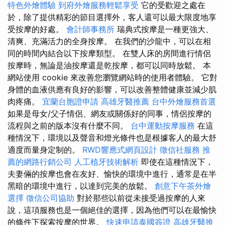
特色外燴體驗
到府外燴服務輕鬆享受
它的受歡迎之處在
於，除了提供精彩的節目選擇外，客人還可以最大限度地享
受按摩的好處。
會計師事務所
瑞典式按摩是一種更強大、
清爽、充滿活力的全身按摩。 在我們的沙龍中，可以在相
同的時間內結合以下按摩類型。 在雙人床的房間進行情侶
按摩時，無論是油按摩還是乾按摩，都可以同時放鬆。 本
網站使用 cookie 來改善您瀏覽網站時的使用者體驗。 它對
身體的血液供應有良好的影響，可以改善整體健康並減少肌
肉疼痛。
宜蘭台胞證申請
高雄牙醫推薦
台中外燴服務首選
如果是母女/父子情侶、網友或關係好的同事，情侶按摩的
流程與之前的版本沒有什麼不同。
台中運動按摩服務
在這
種情況下，環境以及聲音和燈光條件也是根據客人的最大舒
適度而量身定制的。
RWD響應式網頁設計
徵信社服務
推
薦的網路行銷公司
人工植牙技術解析
即使在這種情況下，
夫妻倆的按摩也會在友好、愉快的環境中進行，通常是在半
黑暗的環境中進行，以達到完美的放鬆。
創意下午茶外燴
選擇
徵信公司協助
對於那些以前從未接受過按摩的​​人來
說，這項服務也是一個絕佳的選擇，因為他們可以在最愉快
的條件下探索按摩的世界。
快速申請泰國簽證
高雄牙醫推