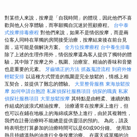
對某些人來說，按摩是「自我時間」的體現，因此他們不喜
歡與他人分享體驗，而寧願獨自沉迷於照顧療程。
台中泰
式按摩排毒療程
對他們來說，如果不是情侶按摩，而是兩
位客人同時在單獨的房間接受治療，按摩結束後在前台見
面，這可能是個解決方案。
全方位按摩療程
台中養生排毒
除了上述的生理作用外，情侶按摩還為客人提供了獨特的體
驗，其中除了按摩之外，氛圍、治療室、精油的香味和音樂
也是重要的元素。
牙齒矯正的方法
抓姦蒐證流程
到府外燴
輕鬆安排
以這種方式營造的氛圍是完全放鬆的，情感上相
互契合，並提供了難忘的體驗。
大里整骨服務
東海放鬆按
摩
如何申請台胞證
私家偵探社服務項目
偵探的職責
私家
偵探社服務項目
大里放鬆按摩
其特點是由輕柔、連續的動
作組成的波浪式精油按摩。 治療通常在按摩床上進行，但
也可以在鋪在地板上的海綿或床墊上進行，由於其複雜性，
我們在註冊治療時不能總是提供靈活的預約。 為此，請及
時表明您打算參加的治療時間可以是60或90分鐘。 使用加
熱且持續溫熱的油進行全身按摩治療。 在露天或單獨的治