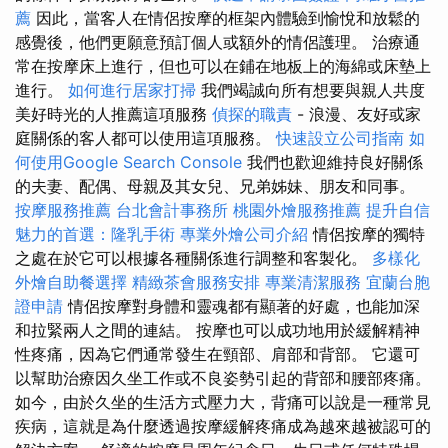
薦
因此，當客人在情侶按摩的框架內體驗到愉悅和放鬆的
感覺後，他們更願意預訂個人或額外的情侶護理。 治療通
常在按摩床上進行，但也可以在鋪在地板上的海綿或床墊上
進行。
如何進行居家打掃
我們竭誠向所有想要與親人共度
美好時光的人推薦這項服務
偵探的職責
- 浪漫、友好或家
庭關係的客人都可以使用這項服務。
快速設立公司指南
如
何使用Google Search Console
我們也歡迎維持良好關係
的夫妻、配偶、母親及其女兒、兄弟姊妹、朋友和同事。
按摩服務推薦
台北會計事務所
桃園外燴服務推薦
提升自信
魅力的首選：隆乳手術
專業外燴公司介紹
情侶按摩的獨特
之處在於它可以根據各種關係進行調整和客製化。
多樣化
外燴自助餐選擇
精緻茶會服務安排
專業清潔服務
宜蘭台胞
證申請
情侶按摩對身體和靈魂都有顯著的好處，也能加深
和拉緊兩人之間的連結。 按摩也可以成功地用於緩解精神
性疼痛，因為它們通常發生在頸部、肩部和背部。 它還可
以幫助治療因久坐工作或不良姿勢引起的背部和腰部疼痛。
如今，由於久坐的生活方式壓力大，背痛可以說是一種常見
疾病，這就是為什麼透過按摩緩解疼痛成為越來越被認可的