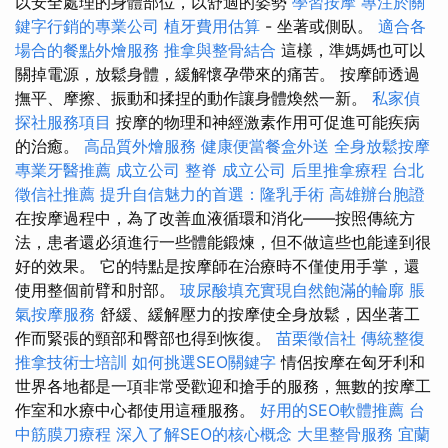
以安全處理的身體部位，以舒適的姿勢
學習按摩
專注於關
鍵字行銷的專業公司
植牙費用估算
- 坐著或側臥。
適合各
場合的餐點外燴服務
推拿與整骨結合
這樣，準媽媽也可以
關掉電源，放鬆身體，緩解懷孕帶來的痛苦。 按摩師透過
撫平、摩擦、振動和揉捏的動作讓身體煥然一新。
私家偵
探社服務項目
按摩的物理和神經激素作用可促進可能疾病
的治癒。
高品質外燴服務
健康便當餐盒外送
全身放鬆按摩
專業牙醫推薦
成立公司
整脊
成立公司
后里推拿療程
台北
徵信社推薦
提升自信魅力的首選：隆乳手術
高雄辦台胞證
在按摩過程中，為了改善血液循環和消化——按照傳統方
法，患者還必須進行一些體能鍛煉，但不做這些也能達到很
好的效果。 它的特點是按摩師在治療時不僅使用手掌，還
使用整個前臂和肘部。
玻尿酸填充實現自然飽滿的輪廓
脹
氣按摩服務
舒緩、緩解壓力的按摩使全身放鬆，因坐著工
作而緊張的頸部和臀部也得到恢復。
苗栗徵信社
傳統整復
推拿技術士培訓
如何挑選SEO關鍵字
情侶按摩在匈牙利和
世界各地都是一項非常受歡迎和搶手的服務，無數的按摩工
作室和水療中心都使用這種服務。
好用的SEO軟體推薦
台
中筋膜刀療程
深入了解SEO的核心概念
大里整骨服務
宜蘭