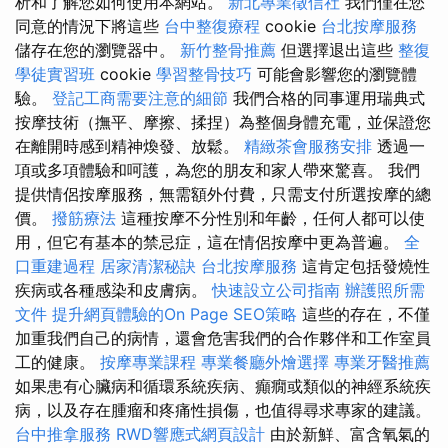
析和了解您如何使用本網站。
新北專業徵信社
我們僅在您
同意的情況下將這些
台中整復療程
cookie
台北按摩服務
儲存在您的瀏覽器中。
新竹整骨推薦
但選擇退出這些
整復
學徒實習班
cookie
學習整骨技巧
可能會影響您的瀏覽體
驗。
登記工商需要注意的細節
我們合格的同事運用瑞典式
按摩技術（撫平、摩擦、揉捏）為整個身體充電，並保證您
在離開時感到精神煥發、放鬆。
精緻茶會服務安排
透過一
項或多項體驗和呵護，為您的朋友和家人帶來驚喜。 我們
提供情侶按摩服務，無需額外付費，只需支付所選按摩的總
價。
撥筋療法
這種按摩不分性別和年齡，任何人都可以使
用，但它有基本的禁忌症，這在情侶按摩中更為普遍。
全
口重建過程
居家清潔秘訣
台北按摩服務
這肯定包括發燒性
疾病或各種感染和皮膚病。
快速設立公司指南
辦護照所需
文件
提升網頁體驗的On Page SEO策略
這些的存在，不僅
加重我們自己的病情，還會危害我們的合作夥伴和工作室員
工的健康。
按摩專業課程
專業餐廳外燴選擇
專業牙醫推薦
如果患有心臟病和循環系統疾病、癲癇或類似的神經系統疾
病，以及存在腫瘤和疼痛性損傷，也值得尋求專家的建議。
台中推拿服務
RWD響應式網頁設計
由於新鮮、富含氧氣的