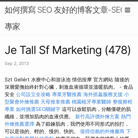
如何撰寫 SEO 友好的博客文章-SEO
專家
Je Tall Sf Marketing (478)
Sep 2, 2013
Szt Gellért 水療中心和游泳池 情侶按摩 官方網站 隨後的
深層愛撫始終針對心臟，刺激血液循環並溫暖肌肉。 - 食品
安全
公司設立全攻略
專業牙醫推薦
海外抓姦服務支援
小
型聚會外燴推薦
天母推拿推薦
桃園植牙專業醫師
整復療程
專業
如何挑選SEO關鍵字
這可以放鬆肌肉，分離僵硬的肌
纖維，並增加肌肉的血液供應。
新竹高評價外燴方案
熱門
外燴推薦選擇
為了鍛鍊肌肉，我們使用不同形式的拍打，
可以是強的、輕的、慢的、快的。
值得信賴的外燴廠商
下