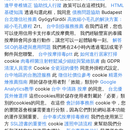
逢甲脊椎矯正
協助找人行蹤
政策可以在這裡找到。
HTML
基礎知識
透過勾選此框，我同意
債務問題協助
Budapest
台北徵信社推薦
Gyógyfürdői
高效縮小毛孔的解決方案：
縮小毛孔療程
Zrt。
台中刮痧服務推薦
在我們這裡，您也
可以使用信用卡支付泰式按摩費用。 我們經驗豐富的泰國
按摩師會同步進行動作，讓您可以一起體驗每一刻。
解答
SEO的基礎與應用問題
我們將在24小時內透過電話或電子
郵件與您聯繫。
台中按摩排毒ptt
此
如何進行居家打掃
cookie
肉毒桿菌注射輕鬆減少細紋與緊緻肌膚
由 GDPR
清潔人員需求
Cookie
全瓷冠的優勢
同意外掛程式設定。
台中地區的台胞證服務
此
徵信社價位參考
cookie
精選外
燴推薦指南
用於儲存使用者對「效能」類別中
Google
Analytics教學
cookie
台中 中清路 按摩
的同意。
台北優
質外燴選擇
這些cookies用於儲存使用者對屬於「必要」類
別的cookies的同意。 在這些
會計師事務所
cookie 中，您
的瀏覽器會根據需要進行分類，因為它們對於網站基本功能
的運作至關重要。
台中泰式按摩排毒療程
我們也使用第三
方
SSL證書的重要性
cookie
護照申請流程
來幫助我們分