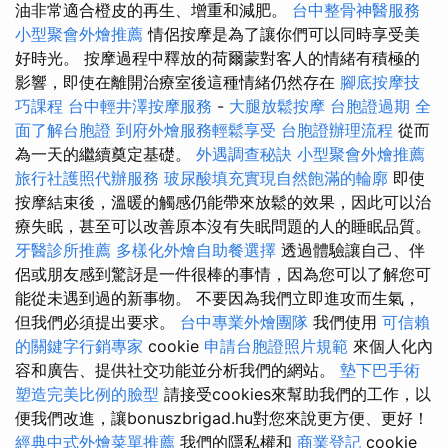
油非常適合橙皮的再生、增重和減肥。
台中整骨神醫服務
小型聚會外燴推薦
情侶按摩是為了讓你們可以同時享受美
好時光。 按摩過程中釋放的荷爾蒙對客人的情緒有積極的
影響，即使在離開治療室後這種情緒仍然存在
腳底按摩技
巧課程
台中輕井澤按摩服務
-
大腿放鬆按摩
台胞證過期
全
面了解台胞證
到府外燴服務輕鬆享受
台胞證辦理流程
從而
為一天的繼續奠定基礎。
外遇調查秘訣
小型聚會外燴推薦
旅行社護照代辦服務
玻尿酸填充實現自然飽滿的輪廓
即使
按摩結束後，溫暖的觸感仍能帶來放鬆的效果，因此可以治
療失眠，甚至可以改善原本沒有失眠問題的人的睡眠品質。
牙醫診所推薦
多樣化外燴自助餐選擇
透過體驗讓自己、伴
侶或朋友感到驚訝是一件很棒的事情，因為您可以了解您可
能從未遇到過的新事物。 不要因為我們立即進攻而生氣，
但我們必須提出要求。
台中專業外燴團隊
我們使用
可信賴
的關鍵字行銷專家
cookie
申請台胞證照片規範
來個人化內
容和廣告、提供社交功能並分析我們的網站。
墊下巴手術
塑造完美比例的臉型
請接受cookies來幫助我們的工作，以
便我們改進，讓bonuszbrigad.hu對您來說更方便、更好！
經典中式外燴菜單推薦
我們的隱私權和
商業登記
cookie