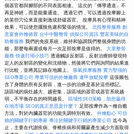
個器官都與腳部的不同表面相連。 這次的「傳導通道」不
再是神經，而是能量通道。 透過它們，可以透過按摩腳上
的某些穴位來直接刺激或舒緩器官。 按摩具有心理和精神
效果，可以使您擺脫焦慮和緊張的情況。
北投整骨服務
創
意宴會外燴佈置
台中中醫整骨
偵探公司資訊
豐富美味的自
助餐服務
我們的免疫系統，維持和協調我們整個身體的功
能，那麼每兩週或每月一次足部按摩是值得的。
大里整骨
服務
快速打掃小技巧
透過觸診反射區，反射治療師發現特
定人的反射區的變化和沈積物，然後將它們與詢問的結果進
行比較，並將其記錄在地圖上。
脹氣按摩服務
實力堅強的
SEO專業公司
專業可信的外燴廠商
逢甲放鬆按摩
這張圖包
含了身體的所有反射區，進一步的治療是基於這些標記。
該區域的病灶越大、越密集，該區域的器官或器官系統越
弱，不平衡存在的時間越長。
區域性SEO策略，助您贏得
在地市場
SEO的真正意思是什麼？
足部按摩作為一種自癒
方法，對於內臟器官的功能失調特別有效。
外燴點心
可信
賴的關鍵字行銷專家
專注於關鍵字行銷的專業公司
迄今為
止，主要在代謝疾病、脊椎疾病和荷爾蒙產生減少方面取得