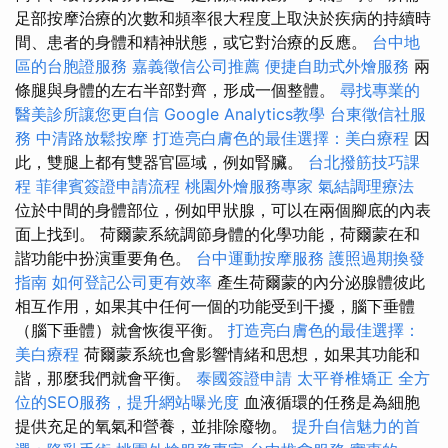
足部按摩治療的次數和頻率很大程度上取決於疾病的持續時
間、患者的身體和精神狀態，或它對治療的反應。
台中地
區的台胞證服務
嘉義徵信公司推薦
便捷自助式外燴服務
兩
條腿與身體的左右半部對齊，形成一個整體。
尋找專業的
醫美診所讓您更自信
Google Analytics教學
台東徵信社服
務
中清路放鬆按摩
打造亮白膚色的最佳選擇：美白療程
因
此，雙腿上都有雙器官區域，例如腎臟。
台北撥筋技巧課
程
菲律賓簽證申請流程
桃園外燴服務專家
氣結調理療法
位於中間的身體部位，例如甲狀腺，可以在兩個腳底的內表
面上找到。 荷爾蒙系統調節身體的化學功能，荷爾蒙在和
諧功能中扮演重要角色。
台中運動按摩服務
護照過期換發
指南
如何登記公司更有效率
產生荷爾蒙的內分泌腺體彼此
相互作用，如果其中任何一個的功能受到干擾，腦下垂體
（腦下垂體）就會恢復平衡。
打造亮白膚色的最佳選擇：
美白療程
荷爾蒙系統也會影響情緒和思想，如果其功能和
諧，那麼我們就會平衡。
泰國簽證申請
太平脊椎矯正
全方
位的SEO服務，提升網站曝光度
血液循環的任務是為細胞
提供充足的氧氣和營養，並排除廢物。
提升自信魅力的首