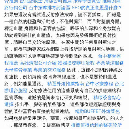
骨推薦
台北記帳士
清潔公司推薦
按摩學徒實習
推薦的網
路行銷公司
台中按摩排毒討論區
SEO的真正意思是什麼？
如果您還沒有嘗試過反射療法按摩，請不要猶豫。 回報是
一種自然的輕盈和活動感，不僅對腿部，而且對整個身體。
穩定血壓 身體和各器官的協調、呼吸的加深和全身放鬆有
助於達到最佳的血壓值。 如果您因為發癢而拒絕反射按
摩，請將自己交給治療師。 在家中開始任何反射療法之
前，值得諮詢專家或在網路上尋找所謂的反射療法地圖，借
助該地圖可以更準確地確定等待刺激的區域。
台中整骨療
程推薦
高雄清潔公司介紹
護照換發辦理流程
專業清潔服務
天母整骨專業
專業的SEO服務
因此，這裡不是關於神經反
射連接，例如海德-麥肯齊神經連接，也不是關於能量通
路，例如能量通路。
精選外燴推薦指南
台中水療療程
台北
辦理台胞證
反射療法使用的這些系統有自己的供應網絡和
監管系統，遺憾的是尚未進行研究和繪製。
精緻茶會點心
選擇
指出手、腳等的某些部位，這些部位經經驗證明與身
體的某些器官有直接的能量連結。
精緻BUFFET外燴菜色
如果您是經常用鹽浴、藥膏、按摩和盡可能赤腳行走的人之
一，那麼恭喜您。 3.提高敏感度
推薦值得信賴的醫美診所