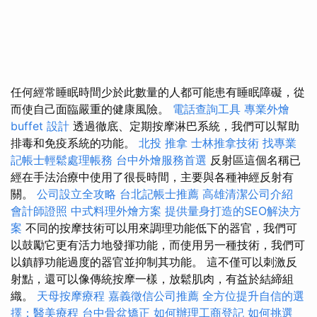
任何經常睡眠時間少於此數量的人都可能患有睡眠障礙，從
而使自己面臨嚴重的健康風險。
電話查詢工具
專業外燴
buffet 設計
透過徹底、定期按摩淋巴系統，我們可以幫助
排毒和免疫系統的功能。
北投 推拿
士林推拿技術
找專業
記帳士輕鬆處理帳務
台中外燴服務首選
反射區這個名稱已
經在手法治療中使用了很長時間，主要與各種神經反射有
關。
公司設立全攻略
台北記帳士推薦
高雄清潔公司介紹
會計師證照
中式料理外燴方案
提供量身打造的SEO解決方
案
不同的按摩技術可以用來調理功能低下的器官，我們可
以鼓勵它更有活力地發揮功能，而使用另一種技術，我們可
以鎮靜功能過度的器官並抑制其功能。 這不僅可以刺激反
射點，還可以像傳統按摩一樣，放鬆肌肉，有益於結締組
織。
天母按摩療程
嘉義徵信公司推薦
全方位提升自信的選
擇：醫美療程
台中骨盆矯正
如何辦理工商登記
如何挑選