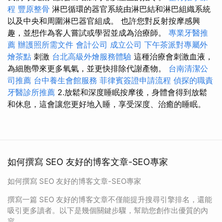
程
豐原整骨
淋巴循環的器官系統由淋巴結和淋巴組織系統
以及中央和周圍淋巴器官組成。 也許您對反射按摩感興
趣，並想作為客人嘗試或學習並成為治療師。
專業牙醫推
薦
辦護照所需文件
會計公司
成立公司
下午茶派對專屬外
燴茶點
刺激
台北高級外燴服務體驗
這種治療會刺激血液，
為細胞帶來更多氧氣，並更快排除代謝產物。
台南清潔公
司推薦
台中養生會館服務
菲律賓簽證申請流程
偵探的職責
牙醫診所推薦
2.放鬆和深度睡眠按摩後，身體會得到放鬆
和休息，這會讓您更好地入睡，享受深度、治癒的睡眠。
如何撰寫 SEO 友好的博客文章-SEO專家
如何撰寫 SEO 友好的博客文章-SEO專家
撰寫一篇 SEO 友好的博客文章不僅能提升搜尋引擎排名，還能
吸引更多讀者。以下是幾個關鍵步驟，幫助您創作出優質的內
容。