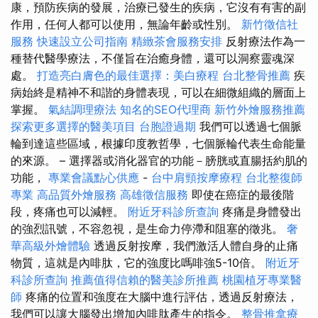
康，預防疾病的發展，治療已發生的疾病，它沒有有害的副
作用，任何人都可以使用，無論年齡或性別。
新竹徵信社
服務
快速設立公司指南
精緻茶會服務安排
反射療法作為一
種替代醫學療法，不僅旨在治癒身體，還可以洞察靈魂深
處。
打造亮白膚色的最佳選擇：美白療程
台北整骨推薦
疾
病始終是精神不和諧的身體表現，可以在細微組織的層面上
掌握。
氣結調理療法
知名的SEO代理商
新竹外燴服務推薦
探索更多選擇的醫美項目
台胞證過期
我們可以透過七個脈
輪到達這些區域，根據印度教哲學，七個脈輪代表生命能量
的來源。 – 選擇器或消化器官的功能－膀胱或直腸括約肌的
功能，
專業會議點心供應
-
台中肩頸按摩療程
台北整復師
專業
高品質外燴服務
高雄徵信服務
即使在癌症的最後階
段，疼痛也可以減輕。
附近牙科診所查詢
疼痛是身體發出
的強烈訊號，不容忽視，是生命力停滯和阻塞的徵兆。
奢
華高級外燴體驗
透過反射按摩，我們激活人體自身的止痛
物質，這就是內啡肽，它的強度比嗎啡強5-10倍。
附近牙
科診所查詢
推薦值得信賴的醫美診所推薦
桃園植牙專業醫
師
疼痛的位置和強度在大腦中進行評估，透過反射療法，
我們可以讓大腦發出增加內啡肽產生的指令。
整骨推拿療